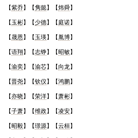
【
紫乔
】【
隽懿
】【
炜舜
】
【
玉彬
】【
少德
】【
庭诺
】
【
晟恩
】【
玉瑛
】【
胤博
】
【
语翔
】【
志铮
】【
昭敏
】
【
渝奕
】【
渝芯
】【
向龙
】
【
晋尧
】【
钦仪
】【
鸿鹏
】
【
亦晓
】【
荣洋
】【
萧彬
】
【
子萧
】【
维政
】【
凌安
】
【
昭毅
】【
璟源
】【
云桓
】