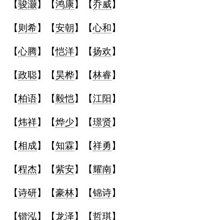
【
骏灏
】【
鸿康
】【
乔威
】
【
则希
】【
安朝
】【
心和
】
【
心腾
】【
恺洋
】【
扬欢
】
【
政聪
】【
昊桦
】【
林睿
】
【
柏语
】【
毅恺
】【
江阳
】
【
炜祥
】【
烨少
】【
璟贤
】
【
相成
】【
知霖
】【
祥勇
】
【
程杰
】【
紫安
】【
耀南
】
【
诗研
】【
豪林
】【
锦诗
】
【
锴泓
】【
龙泽
】【
哲琪
】