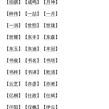
【
伯骐
】【
成鸣
】【
月坤
】
【
梓伟
】【
一喆
】【
一月
】
【
一润
】【
世熙
】【
世珑
】
【
世耀
】【
东丰
】【
东森
】
【
东玉
】【
东迪
】【
丰冠
】
【
书俊
】【
书名
】【
书培
】
【
书梓
】【
书译
】【
乾清
】
【
云芝
】【
亦彦
】【
亦淞
】
【
亿桐
】【
仕政
】【
仕斌
】
【
仟阳
】【
仪枫
】【
伊云
】