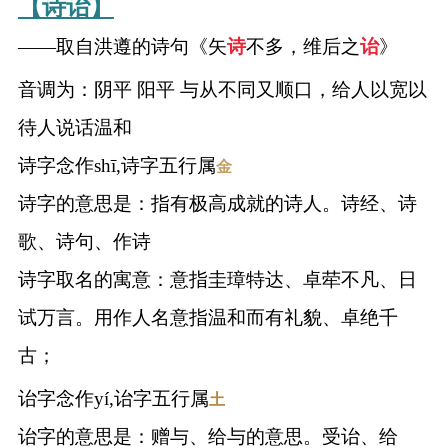
【诗诒】
——取自洪遵的诗句《矢
诗
不多，维后之
诒
》
音调为：阴平 阳平 与从不同又顺口，给人以宽以
待人说话温和
诗字念作shī,诗字五行属
金
诗字的意思是：指有极高成就的诗人。诗经、诗
歌、诗句、作诗
诗字取名的寓意：意指圭璋特达、卓荦不凡、日
试万言。用作人名意指温和而有礼貌、卓绝千
古；
诒字念作yí,诒字五行属
土
诒字的意思是：赠与、给与的意思。受诒、给