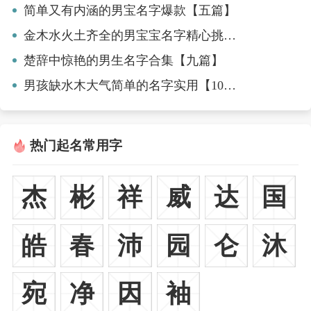
简单又有内涵的男宝名字爆款【五篇】
金木水火土齐全的男宝宝名字精心挑选【三篇】
楚辞中惊艳的男生名字合集【九篇】
男孩缺水木大气简单的名字实用【10篇】
热门起名常用字
杰
彬
祥
威
达
国
皓
春
沛
园
仑
沐
宛
净
因
袖