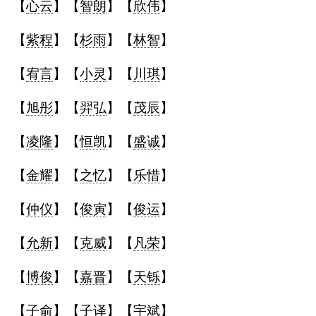
【
心云
】【
智朗
】【
欣伟
】
【
紫程
】【
杉雨
】【
林智
】
【
宥言
】【
小灵
】【
川琪
】
【
旭彤
】【
羿弘
】【
茂辰
】
【
凌隆
】【
恒凯
】【
盛诚
】
【
金耀
】【
之忆
】【
乐惜
】
【
仲仪
】【
俊寅
】【
俊运
】
【
允新
】【
克威
】【
凡荣
】
【
博俊
】【
嘉晋
】【
天铄
】
【
子俞
】【
子译
】【
宇斌
】