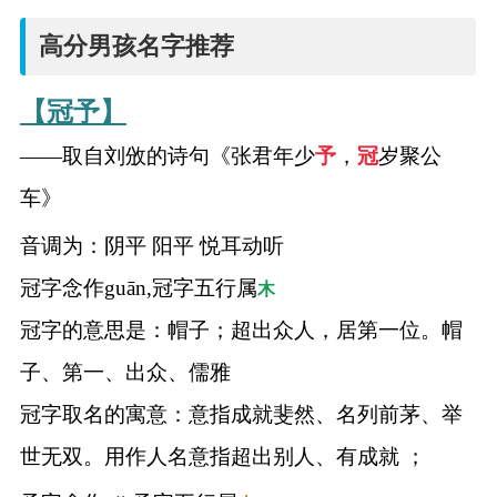
高分男孩名字推荐
【冠予】
——取自刘攽的诗句《张君年少
予
，
冠
岁聚公
车》
音调为：阴平 阳平 悦耳动听
冠字念作guān,冠字五行属
木
冠字的意思是：帽子；超出众人，居第一位。帽
子、第一、出众、儒雅
冠字取名的寓意：意指成就斐然、名列前茅、举
世无双。用作人名意指超出别人、有成就 ；