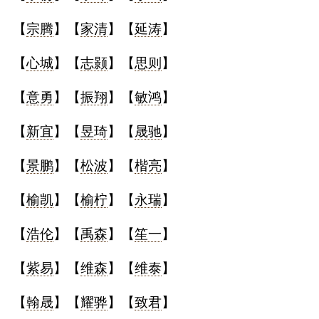
【
宗腾
】【
家清
】【
延涛
】
【
心城
】【
志颢
】【
思则
】
【
意勇
】【
振翔
】【
敏鸿
】
【
新宜
】【
昱琦
】【
晟驰
】
【
景鹏
】【
松波
】【
楷亮
】
【
榆凯
】【
榆柠
】【
永瑞
】
【
浩伦
】【
禹森
】【
笙一
】
【
紫易
】【
维森
】【
维泰
】
【
翰晟
】【
耀骅
】【
致君
】