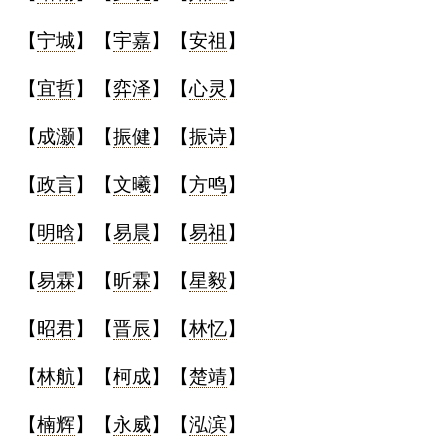
【
宁城
】【
宇嘉
】【
安祖
】
【
宜哲
】【
弈泽
】【
心灵
】
【
成灏
】【
振健
】【
振诗
】
【
政言
】【
文曦
】【
方鸣
】
【
明晗
】【
易晨
】【
易祖
】
【
易霖
】【
昕霖
】【
星毅
】
【
昭君
】【
晋辰
】【
林忆
】
【
林航
】【
柯成
】【
楚靖
】
【
楠辉
】【
永威
】【
泓滨
】