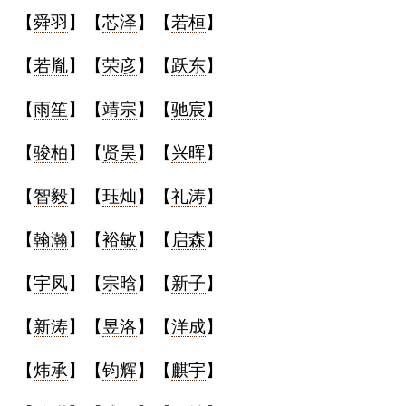
【
舜羽
】【
芯泽
】【
若桓
】
【
若胤
】【
荣彦
】【
跃东
】
【
雨笙
】【
靖宗
】【
驰宸
】
【
骏柏
】【
贤昊
】【
兴晖
】
【
智毅
】【
珏灿
】【
礼涛
】
【
翰瀚
】【
裕敏
】【
启森
】
【
宇凤
】【
宗晗
】【
新子
】
【
新涛
】【
昱洛
】【
洋成
】
【
炜承
】【
钧辉
】【
麒宇
】