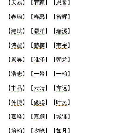
【
天易
】【
宥家
】【
恩哲
】
典
【
春瑜
】【
春禹
】【
智晖
】
【
瀚斌
】【
灏洋
】【
瑞溪
】
【
诗超
】【
赫楠
】【
韦宇
】
宝
名
生
大
宝
字
辰
师
取
打
起
起
【
景昊
】【
唯泽
】【
朝龙
】
名
分
名
名
【
浩志
】【
一希
】【
一翰
】
【
书品
】【
云靖
】【
亦远
】
【
仲博
】【
俊聪
】【
叶灵
】
【
嘉峰
】【
嘉颢
】【
城锋
】
【
培翰
】【
夕晓
】【
如凡
】