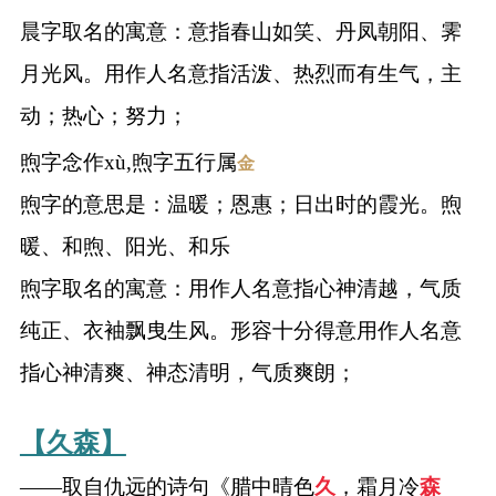
晨字取名的寓意：意指春山如笑、丹凤朝阳、霁
月光风。用作人名意指活泼、热烈而有生气，主
动；热心；努力；
煦字念作xù,煦字五行属
金
煦字的意思是：温暖；恩惠；日出时的霞光。煦
暖、和煦、阳光、和乐
煦字取名的寓意：用作人名意指心神清越，气质
纯正、衣袖飘曳生风。形容十分得意用作人名意
指心神清爽、神态清明，气质爽朗；
【久森】
——取自仇远的诗句《腊中晴色
久
，霜月冷
森