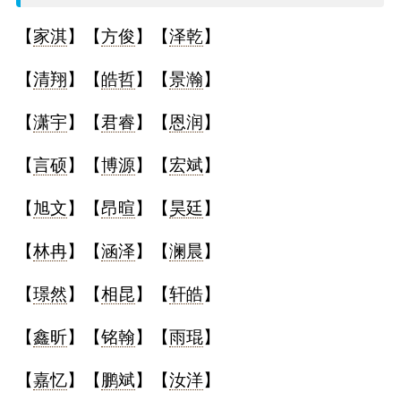
名
【
家淇
】【
方俊
】【
泽乾
】
字
【
清翔
】【
皓哲
】【
景瀚
】
打
【
潇宇
】【
君睿
】【
恩润
】
分
【
言硕
】【
博源
】【
宏斌
】
【
旭文
】【
昂暄
】【
昊廷
】
男孩名字打分
【
林冉
】【
涵泽
】【
澜晨
】
女孩名字打分
【
璟然
】【
相昆
】【
轩皓
】
生
【
鑫昕
】【
铭翰
】【
雨琨
】
肖
【
嘉忆
】【
鹏斌
】【
汝洋
】
起