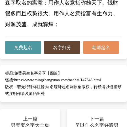
森字取名的寓意：用作人名意指称雄天下、钱财
很多而且权势很大。用作人名意指富有生命力、
财源茂盛、成就辉煌；
免费起名
名字打分
老师起名
标题:
免费男生名字分享【四篇】
链接:
https://www.mingzhengxuan.com/nanhai/147348.html
版权：
若无特殊标注皆为 名臻轩起名网原创版权，转载请以链接形
式注明作者及原始出处
上一篇
下一篇
男宝宝名字大全集
吴以什么名字好听男