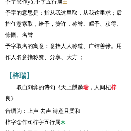
予字念作yǔ,予字五行属
土
予字的意思是：指从我这里取，从我这里求；后
指任意索取，给予，赞许，称誉。赐予、获得、
慷慨、名誉
予字取名的寓意：意指人人称道、广结善缘。用
作人名意指称赞、分享、大方 ；
【梓瑞】
——取自刘弇的诗句《天上麒麟
瑞
，人间杞
梓
良》
音调为：上声 去声 诗意且柔和
梓字念作zǐ,梓字五行属
木