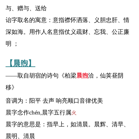
与、赠与、送给
诒字取名的寓意：意指襟怀洒落、义胆忠肝、情
深如海。用作人名意指仗义疏财、忘我、公正廉
明 ；
【晨煦】
——取自胡宿的诗句《柏梁
晨煦
洽，仙荚昼阴
移》
音调为：阳平 去声 响亮顺口音律优美
晨字念作chén,晨字五行属
火
晨字的意思是：指早上，如清晨。晨辉、清早、
晨明、清晨