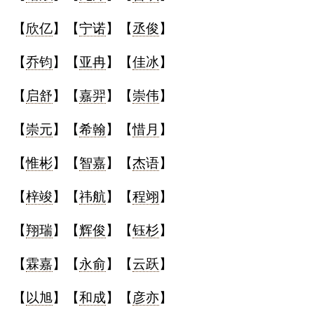
【
欣亿
】【
宁诺
】【
丞俊
】
【
乔钧
】【
亚冉
】【
佳冰
】
【
启舒
】【
嘉羿
】【
崇伟
】
【
崇元
】【
希翰
】【
惜月
】
【
惟彬
】【
智嘉
】【
杰语
】
【
梓竣
】【
祎航
】【
程翊
】
【
翔瑞
】【
辉俊
】【
钰杉
】
【
霖嘉
】【
永俞
】【
云跃
】
【
以旭
】【
和成
】【
彦亦
】