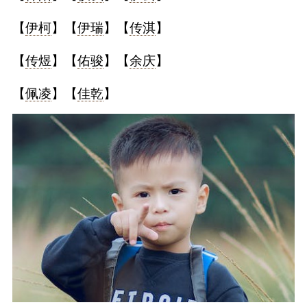
【
伊柯
】【
伊瑞
】【
传淇
】
【
传煜
】【
佑骏
】【
余庆
】
【
佩凌
】【
佳乾
】