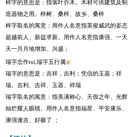
梓字的意思是：指落叶乔木。木材可供建筑及制
造器物之用。梓树、桑梓、故乡、桑梓
梓字取名的寓意：用作人名意指英俊威武的姿态
超越前人、新益求新。用作人名意指康强、一天
天一月月地增加、兴盛；
瑞字念作ruì,瑞字五行属
金
瑞字的意思是：吉祥，吉利；凭信的玉器；祥
瑞。吉利、吉祥、玉器、祥瑞
瑞字取名的寓意：指美满称心、天假之年、光辉
灿烂耀人眼睛。用作人名意指福星、平安康乐、
康强逢吉、好极了 ；