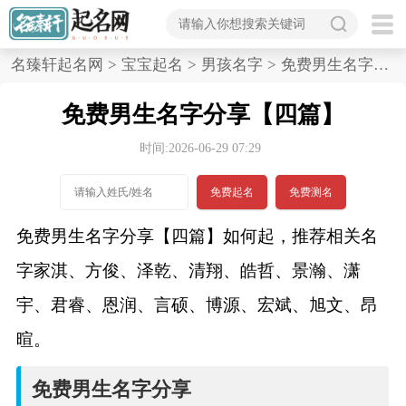
首
名臻轩起名网
>
宝宝起名
>
男孩名字
>
免费男生名字分享,四篇
页
免费男生名字分享【四篇】
宝
时间:2026-06-29 07:29
宝
免费起名
免费测名
起
免费男生名字分享【四篇】如何起，推荐相关名
名
字家淇、方俊、泽乾、清翔、皓哲、景瀚、潇
宇、君睿、恩润、言硕、博源、宏斌、旭文、昂
男孩名字
暄。
女孩名字
免费男生名字分享