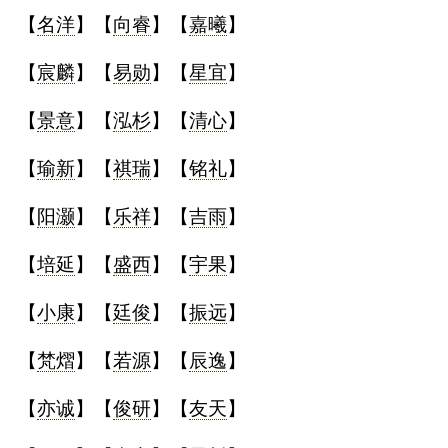
【
名洋
】【
向睿
】【
嘉曦
】
名
【
宸麟
】【
易勋
】【
星宜
】
蛇年起名
【
景意
】【
泓杉
】【
清心
】
龙年起名
【
瑜新
】【
祺瑞
】【
铭礼
】
兔年起名
【
阳灏
】【
乐祥
】【
吉雨
】
虎年起名
【
培延
】【
盛西
】【
宇果
】
取
【
小康
】【
廷俊
】【
振远
】
名
【
梵熠
】【
若源
】【
辰逸
】
【
亦诚
】【
俊研
】【
友天
】
字