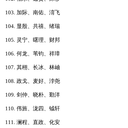
103. 加际、南佑、淯飞
104. 显殷、共禧、绪瑞
105. 灵宁、曙理、财邦
106. 何龙、苇钧、祥璋
107. 其栩、长冰、林岫
108. 政戈、麦好、浡尧
109. 剑仲、晓朴、勤洋
110. 伟旌、泷四、钺轩
111. 澜程、直政、化安