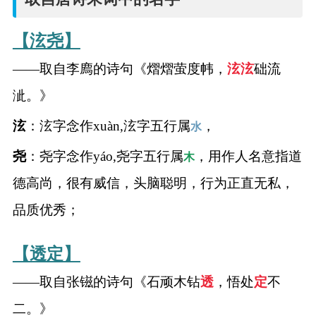
【泫尧】
——取自李廌的诗句《熠熠萤度帏，
泫
泫
础流
泚。》
泫
：泫字念作xuàn,泫字五行属
，
水
尧
：尧字念作yáo,尧字五行属
，用作人名意指道
木
德高尚，很有威信，头脑聪明，行为正直无私，
品质优秀；
【透定】
——取自张镃的诗句《石顽木钻
透
，悟处
定
不
二。》