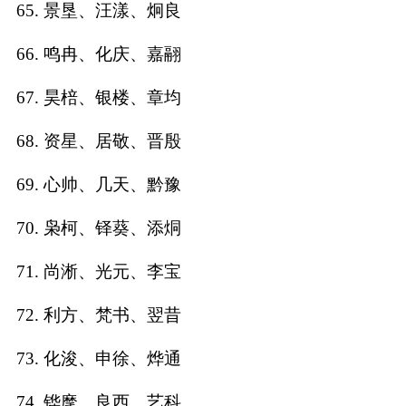
65. 景垦、汪漾、炯良
66. 鸣冉、化庆、嘉翮
67. 昊棓、银楼、章均
68. 资星、居敬、晋殷
69. 心帅、几天、黔豫
70. 枭柯、铎葵、添烔
71. 尚淅、光元、李宝
72. 利方、梵书、翌昔
73. 化浚、申徐、烨通
74. 铧麾、良西、艺科