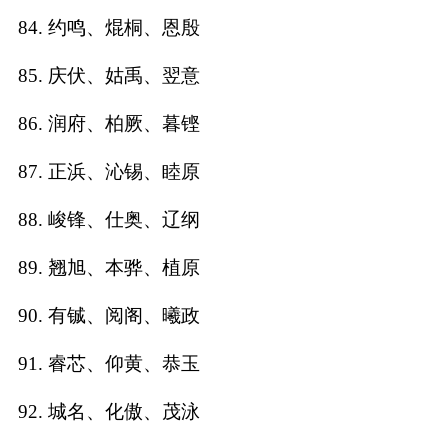
84. 约鸣、焜桐、恩殷
85. 庆伏、姑禹、翌意
86. 润府、柏厥、暮铿
87. 正浜、沁锡、睦原
88. 峻锋、仕奥、辽纲
89. 翘旭、本骅、植原
90. 有铖、阅阁、曦政
91. 睿芯、仰黄、恭玉
92. 城名、化傲、茂泳