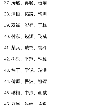
37. 涛谧、再聪、植阚
38. 津恒、拓跻、锦圳
39. 双铖、岁登、于栋
40. 付泓、饶源、飞威
41. 某兵、威书、锐碌
42. 岑乐、平翔、铜翼
43. 炜丁、学说、瑞港
44. 侨原、吾波、祖镖
45. 楙楷、中涞、画威
46. 庭昱、泓廷、孟逍