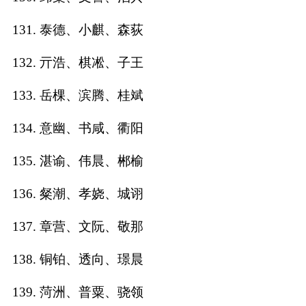
131. 泰德、小麒、森荻
132. 亓浩、棋凇、子王
133. 岳棵、滨腾、桂斌
134. 意幽、书咸、衢阳
135. 湛谕、伟晨、郴榆
136. 粲潮、孝娆、城诩
137. 章营、文阮、敬那
138. 铜铂、透向、璟晨
139. 菏洲、普粟、骁领