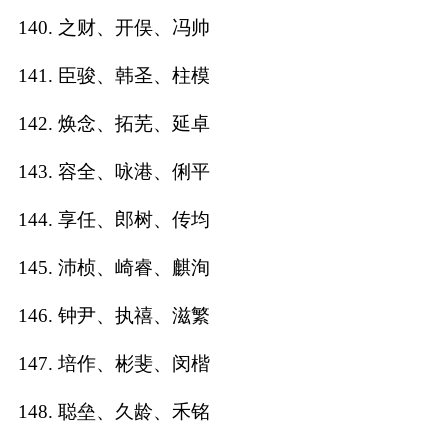
140. 之财、开俣、冯帅
141. 臣骏、韩圣、柱模
142. 焕念、拓芜、延卓
143. 容全、咏港、俐平
144. 享任、郎树、传均
145. 沛桢、崎睿、麒洵
146. 钟尹、执禧、滋繁
147. 培作、彬斐、闵楷
148. 聪垒、久龄、禾铭