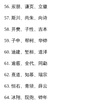
56. 岽朋、谦页、立徽
57. 斯川、尚朱、向诗
58. 开樊、子性、吉本
59. 子申、帮柯、华铧
60. 迪建、堑桓、道泽
61. 逾霰、全代、同勐
62. 熹道、知慕、瑞宗
63. 恒右、青琰、薛云
64. 冰翔、院尧、铧年