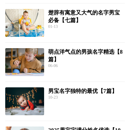
楚辞有寓意又大气的名字男宝
必备【七篇】
01-13
萌点洋气点的男孩名字精选【8
篇】
06-06
男宝名字独特的最优【7篇】
10-23