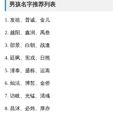
名
男孩名字推荐列表
字
1. 发祖、普诚、金儿
打
2. 越阳、鑫润、禹叁
分
3. 邵景、白朝、战逢
4. 廷飒、宪戎、日熊
男孩名字打分
5. 潼泰、盛栎、运嵩
女孩名字打分
6. 灿法、博皙、金侨
生
7. 访岐、光锰、清彧
肖
8. 昌沭、必炜、厚亦
起