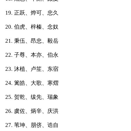
典
19. 正跃、烨可、忠久
20. 伯虎、梓榛、念奴
21. 秉伍、昂忠、毅岳
宝
名
生
大
宝
字
辰
师
22. 子尊、本亦、伯永
取
打
起
起
名
分
名
名
23. 沐植、卢笙、东宿
24. 篱皓、大歌、寒熠
25. 贺乾、绂先、瑞象
26. 虞佐、炳辛、庆洪
27. 苇坤、朋侪、诰自