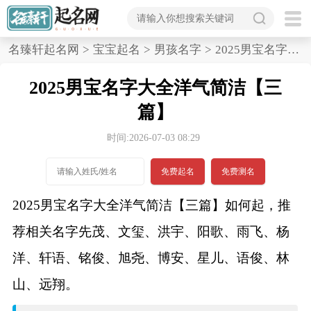
首
名臻轩起名网
>
宝宝起名
>
男孩名字
>
2025男宝名字大全洋气简洁,三篇
页
2025男宝名字大全洋气简洁【三
宝
篇】
宝
时间:2026-07-03 08:29
起
免费起名
免费测名
名
2025男宝名字大全洋气简洁【三篇】如何起，推
荐相关名字先茂、文玺、洪宇、阳歌、雨飞、杨
男孩名字
洋、轩语、铭俊、旭尧、博安、星儿、语俊、林
女孩名字
山、远翔。