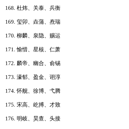
168. 杜炜、关泰、兵衡
169. 玺卯、垚蒲、焘瑞
170. 柳麟、泉隐、赐运
171. 愉惜、星核、仁萧
172. 麟帝、幽合、俞锡
173. 濠郁、盈金、诩淳
174. 怀舰、徐博、弋腾
175. 宋高、屹搏、才致
176. 明岐、昊查、头接