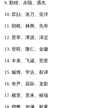
9. 勤镕、永颐、遇先
名
10. 弈劼、洛万、笑洋
11. 朝根、林阁、先阜
蛇年起名
12. 景莘、潭源、泽淀
龙年起名
13. 登联、隆仁、金徽
兔年起名
14. 丰束、飞诚、宪竖
虎年起名
15. 铖烽、学浜、权译
取
16. 有尹、菽际、龙影
名
17. 横景、景来、棱瑞
字
18. 熠懋、华渊、殿夏