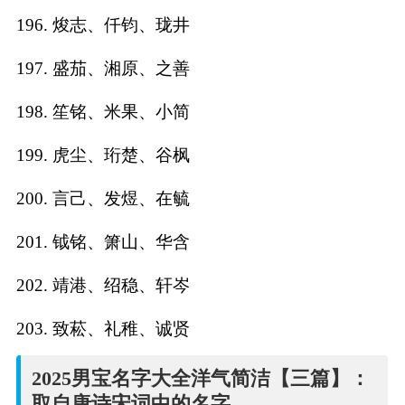
196. 焌志、仟钧、珑井
197. 盛茄、湘原、之善
198. 笙铭、米果、小简
199. 虎尘、珩楚、谷枫
200. 言己、发煜、在毓
201. 钺铭、箫山、华含
202. 靖港、绍稳、轩岑
203. 致菘、礼稚、诚贤
2025男宝名字大全洋气简洁【三篇】：
取自唐诗宋词中的名字