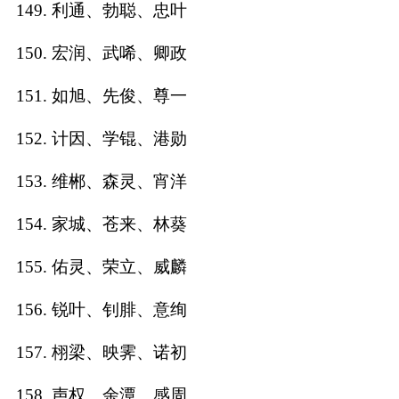
149. 利通、勃聪、忠叶
150. 宏润、武唏、卿政
151. 如旭、先俊、尊一
152. 计因、学锟、港勋
153. 维郴、森灵、宵洋
154. 家城、苍来、林葵
155. 佑灵、荣立、威麟
156. 锐叶、钊腓、意绚
157. 栩梁、映霁、诺初
158. 声权、余潭、感周