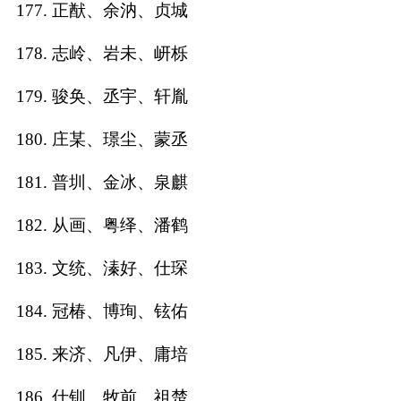
177. 正猷、余汭、贞城
178. 志岭、岩未、岍栎
179. 骏奂、丞宇、轩胤
180. 庄某、璟尘、蒙丞
181. 普圳、金冰、泉麒
182. 从画、粤绎、潘鹤
183. 文统、溱好、仕琛
184. 冠椿、博珣、铉佑
185. 来济、凡伊、庸培
186. 仕钏、牧前、祖楚