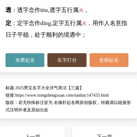
透
：透字念作tòu,透字五行属
，
火
定
：定字念作dìng,定字五行属
，用作人名意指
火
日子平稳，处于顺利的境遇中；
免费起名
名字打分
老师起名
标题:
2025男宝名字大全洋气简洁【三篇】
链接:
https://www.mingzhengxuan.com/nanhai/147433.html
版权：
若无特殊标注皆为 名臻轩起名网原创版权，转载请以链接形
式注明作者及原始出处
上一篇
下一篇