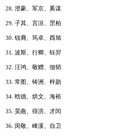
28. 澄豪、军京、奚谋
29. 子其、言洹、罡柏
30. 锐裔、筠卓、酉旭
31. 波斯、行卿、钰羿
32. 汪鸿、敬赠、佃韬
33. 常图、铸洲、梓勋
34. 晗德、烘文、海裕
35. 昊曲、得洪、才闰
36. 闵敬、峰溪、自卫