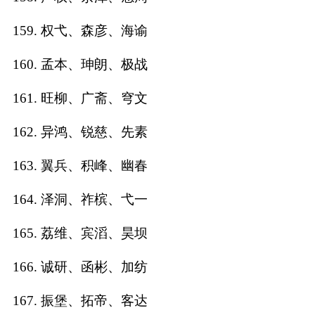
159. 权弋、森彦、海谕
160. 孟本、珅朗、极战
161. 旺柳、广斋、穹文
162. 异鸿、锐慈、先素
163. 翼兵、积峰、幽春
164. 泽洞、祚槟、弋一
165. 荔维、宾滔、昊坝
166. 诚研、函彬、加纺
167. 振堡、拓帝、客达