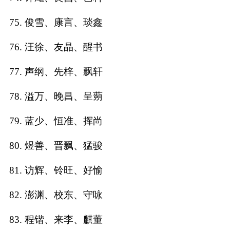
75. 俊雪、康言、琰鑫
76. 汪徐、友晶、醒书
77. 声纲、先梓、飘轩
78. 溢万、晚昌、呈蒴
79. 蓝少、恒准、挥尚
80. 煜善、晋飘、猛骏
81. 访辉、铃旺、好愉
82. 澎渊、校东、守咏
83. 程锴、来李、麒董