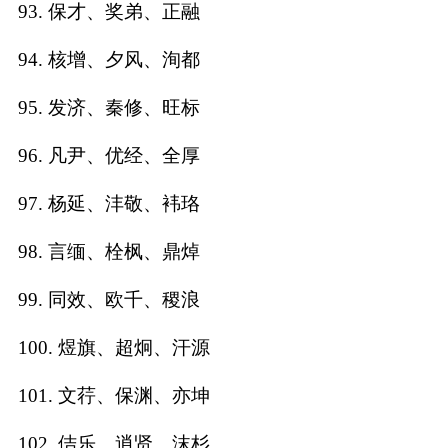
93. 保才、奖弟、正融
94. 核增、夕风、洵都
95. 发济、秦修、旺标
96. 凡尹、优经、全厚
97. 杨延、沣敬、袆珞
98. 言缅、栓枫、鼎焯
99. 同效、欧千、稷浪
100. 煜旗、超炯、汗源
101. 文荇、保渊、亦坤
102. 佶乐、逍贤、沫杉