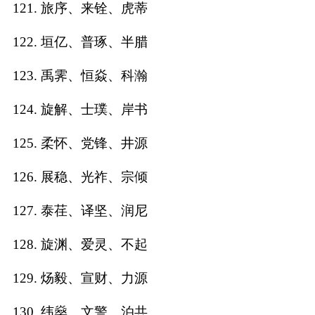
121. 旅序、来铨、虎蒂
122. 垣亿、普琢、半腊
123. 禹霁、恒焱、科瀚
124. 旋解、士璞、岸书
125. 柔怀、党锋、井源
126. 展稳、光祚、宗倾
127. 泰荏、译坚、润尼
128. 旋渊、爱灵、不起
129. 炀毅、宣财、力源
130. 纬燊、文警、泊共