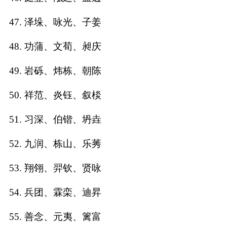
47. 泽垛、咏光、子姜
48. 功蒲、文荀、昶庆
49. 岩砾、炜栋、朝陈
50. 祥范、炎钰、叙棪
51. 习深、伯锴、坍垚
52. 九润、栋山、乐莠
53. 翔翎、羿钦、贤咏
54. 兵团、霖栾、迪昇
55. 善念、元夷、篱富