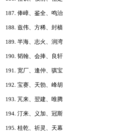
187. 俸嶂、鉴全、鸣治
188. 兹伟、方稀、封樯
189. 半海、志火、润湾
190. 韬翰、会捧、良轩
191. 宽厂、逢仲、骐宝
192. 宝赛、天勃、峰胡
193. 芃来、翌建、唯腾
194. 汀来、义加、冠斯
195. 桂乾、祈灵、天幕