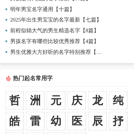
明年男宝名字通用【十篇】
2025年出生男宝宝的名字最新【七篇】
前程似锦大气的男生精选名字【8篇】
男孩名字有哪些比较优秀推荐【4篇】
男生优雅大方好听的名字特别推荐【6篇】
热门起名常用字
哲
洲
元
庆
龙
纯
皓
雷
幼
医
辰
抒