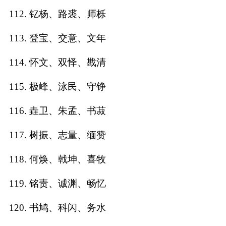
112. 钇杨、路裘、师栎
113. 登宝、交意、文年
114. 怀文、双怿、戡清
115. 极峰、泳民、守铮
116. 垚卫、朱孟、书菽
117. 树振、志量、缅赞
118. 何焕、戟坤、喜牧
119. 铭责、诚渊、畅忆
120. 书鸠、科闪、务水