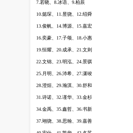
7.若晓、8.冰语、9.柏辰
10.懿琛、11.昱骁、12.绍舜
13.俊帆、14.博源、15.嘉宏
16.奕豪、17.子颂、18.小惠
19.恒耀、20.成承、21.文则
22.文锦、23.明泓、24.景骐
25.月明、26.沛希、27.潇竣
28.澄烜、29.瀚淇、30.舒和
31.诗诺、32.谨华、33.金杉
34.金禹、35.鑫哲、36.书新
37.翊骁、38.思翰、39.嘉善
40.宏仕、41.凯华、42.名艺