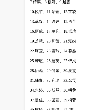
7.婧淇、8.穆妍、9.越雯
10.悦芊、11.治萱、12.芷凌
13.蕊焱、14.语婷、15.语芊
16.丽成、17.玲凡、18.崇瑄
19.芝慧、20.和茜、21.泓娴
22.珂萱、23.雪玲、24.馨鑫
25.琦瑄、26.慧英、27.锦嫣
28.怡晓、29.健馨、30.夏雯
31.姝青、32.宛谕、33.念雯
34.惠婷、35.斯琴、36.明蓉
37.曼佳、38.柔萱、39.柯蓉
40.瑛瑜、41.瑜谨、42.贝琳