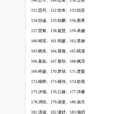
148.忆兮、149.志美、150.念蓓
151.思丹、152.怡奇、153.怡宜
154.怡诚、155.怡麟、156.惠菁
157.慧黎、158.懿慧、159.承姗
160.斌瑶、161.明媛、162.昱娴
163.晓依、164.晨薇、165.晴溪
166.曼如、167.曼怡、168.枫滢
169.梓婕、170.梦琰、171.楚茵
172.槿晔、173.槿祎、174.歆萌
175.汐瑞、176.江娅、177.沛馨
178.润怡、179.淑斐、180.淑月
181.清淑、182.潇妤、183.瀚玥