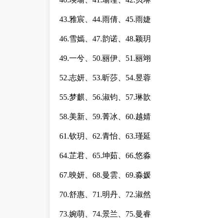
43.雅宸、44.雨倩、45.雨婕
46.雪嫣、47.韵诺、48.颖玥
49.一兮、50.丽伊、51.丽翊
52.志妍、53.昕莎、54.昱蓉
55.梦麒、56.淑钧、57.琳歆
58.美新、59.菁冰、60.越婧
61.钦玥、62.青怡、63.瑾延
64.芷君、65.坤茹、66.悠淼
67.映妍、68.曼雲、69.淼媛
70.舒惠、71.明丹、72.淑然
73.婉萌、74.景兰、75.曼睿