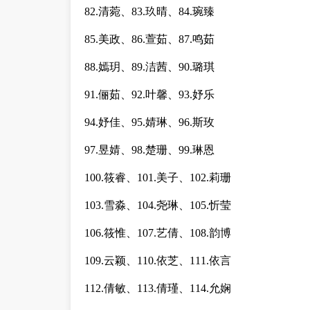
82.清菀、83.玖晴、84.琬臻
85.美政、86.萱茹、87.鸣茹
88.嫣玥、89.洁茜、90.璐琪
91.俪茹、92.叶馨、93.妤乐
94.妤佳、95.婧琳、96.斯玫
97.昱婧、98.楚珊、99.琳恩
100.筱睿、101.美子、102.莉珊
103.雪淼、104.尧琳、105.忻莹
106.筱惟、107.艺倩、108.韵博
109.云颖、110.依芝、111.依言
112.倩敏、113.倩瑾、114.允娴