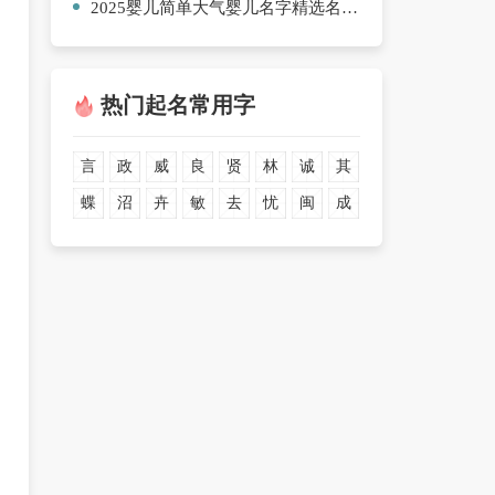
2025婴儿简单大气婴儿名字精选名字【8篇】
热门起名常用字
言
政
威
良
贤
林
诚
其
蝶
沼
卉
敏
去
忧
闽
成