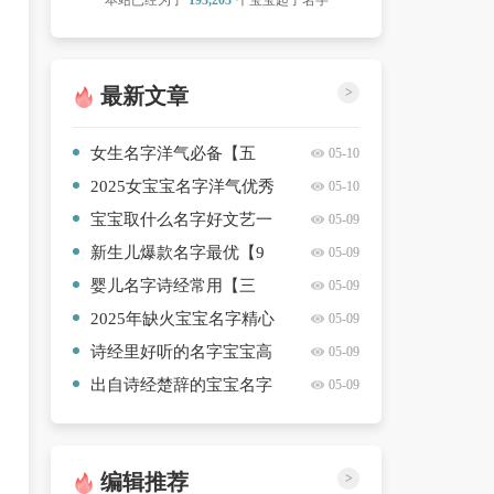
本站已经为了
193,203
个宝宝起了名字
最新文章
>
女生名字洋气必备【五
05-10
篇】
2025女宝宝名字洋气优秀
05-10
【10篇】
宝宝取什么名字好文艺一
05-09
点的简洁【4篇】
新生儿爆款名字最优【9
05-09
篇】
婴儿名字诗经常用【三
05-09
篇】
2025年缺火宝宝名字精心
05-09
挑选【4篇】
诗经里好听的名字宝宝高
05-09
质量【十篇】
出自诗经楚辞的宝宝名字
05-09
精心挑选【3篇】
编辑推荐
>