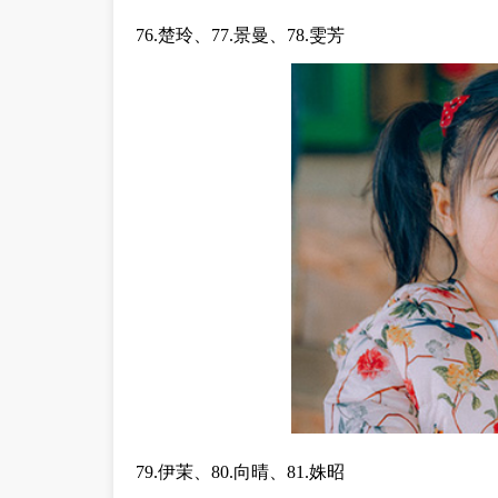
76.楚玲、77.景曼、78.雯芳
79.伊茉、80.向晴、81.姝昭