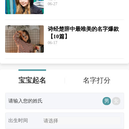
06-27
诗经楚辞中最唯美的名字爆款
【10篇】
06-17
宝宝起名
名字打分
男
女
出生时间