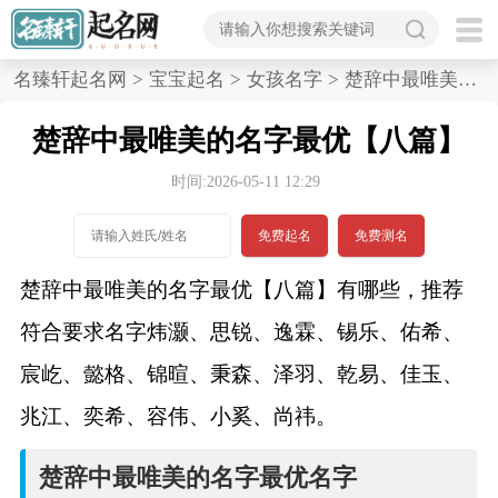
首
名臻轩起名网
>
宝宝起名
>
女孩名字
>
楚辞中最唯美的名字最优,八篇
页
楚辞中最唯美的名字最优【八篇】
宝
时间:2026-05-11 12:29
宝
免费起名
免费测名
起
楚辞中最唯美的名字最优【八篇】有哪些，推荐
名
符合要求名字炜灏、思锐、逸霖、锡乐、佑希、
宸屹、懿格、锦暄、秉森、泽羽、乾易、佳玉、
男孩名字
兆江、奕希、容伟、小奚、尚祎。
女孩名字
楚辞中最唯美的名字最优名字