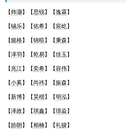
名
【
炜灏
】【
思锐
】【
逸霖
】
字
【
锡乐
】【
佑希
】【
宸屹
】
打
【
懿格
】【
锦暄
】【
秉森
】
分
【
泽羽
】【
乾易
】【
佳玉
】
【
兆江
】【
奕希
】【
容伟
】
男孩名字打分
【
小奚
】【
尚祎
】【
振森
】
女孩名字打分
【
新博
】【
昊楷
】【
明泓
】
生
【
泽政
】【
琪鑫
】【
璟焱
】
肖
【
皓朗
】【
相楠
】【
礼骏
】
起