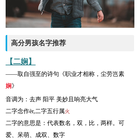
高分男孩名字推荐
【二娴】
——取自强至的诗句《职业才相称，尘劳岂素
娴
》
音调为：去声 阳平 美妙且响亮大气
二字念作èr,二字五行属
火
二字的意思是：代表数名，双，比，两样。可
爱、呆萌、成双、数字