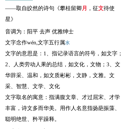
——取自皎然的诗句《攀桂留卿
月
，征
文
待使
星》
音调为：阳平 去声 优雅绅士
文字念作wén,文字五行属
水
文字的意思是：1、指记录语言的符号，如文字；
2、人类劳动人果的总结，如文化，文物；3、文
华辞采、温和，如文质彬彬，文静，文雅。文
采、智慧、文学、文化
文字取名的寓意：指满腹文章、才过屈宋、才学
丰富，诗文多而华美。用作人名意指扬葩振藻、
聪明绝世、矜平躁释。