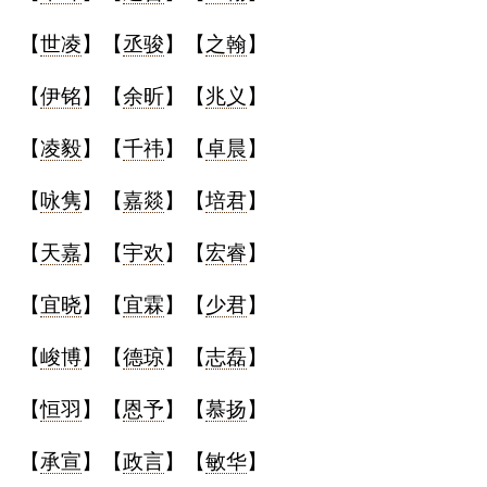
【
世凌
】【
丞骏
】【
之翰
】
【
伊铭
】【
余昕
】【
兆义
】
【
凌毅
】【
千祎
】【
卓晨
】
【
咏隽
】【
嘉燚
】【
培君
】
【
天嘉
】【
宇欢
】【
宏睿
】
【
宜晓
】【
宜霖
】【
少君
】
【
峻博
】【
德琼
】【
志磊
】
【
恒羽
】【
恩予
】【
慕扬
】
【
承宣
】【
政言
】【
敏华
】