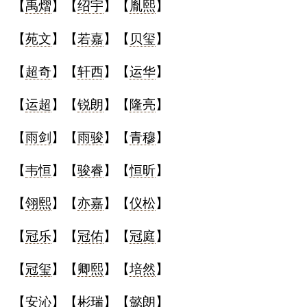
【
禹熠
】【
绍宇
】【
胤熙
】
【
苑文
】【
若嘉
】【
贝玺
】
【
超奇
】【
轩西
】【
运华
】
【
运超
】【
锐朗
】【
隆亮
】
【
雨剑
】【
雨骏
】【
青穆
】
【
韦恒
】【
骏睿
】【
恒昕
】
【
翎熙
】【
亦嘉
】【
仪松
】
【
冠乐
】【
冠佑
】【
冠庭
】
【
冠玺
】【
卿熙
】【
培然
】
【
安沁
】【
彬瑞
】【
懿朗
】