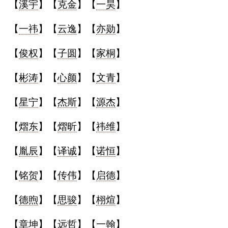
【
溪宇
】【
克金
】【
一昊
】
典
【
一祎
】【
云逸
】【
亦勋
】
【
俊权
】【
子圆
】【
家桐
】
【
彬涛
】【
心颜
】【
文青
】
宝
名
生
大
宝
字
辰
师
取
打
起
起
【
星宁
】【
杰斯
】【
源杰
】
名
分
名
名
【
熠东
】【
熠昕
】【
祎维
】
【
胤辰
】【
译诚
】【
诺恒
】
【
铭贺
】【
传伟
】【
启德
】
【
德煦
】【
思骏
】【
栩煊
】
【
章坤
】【
远哲
】【
一翰
】