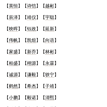
【
英恒
】【
诗恺
】【
越彬
】
名
【
辰泽
】【
靖仪
】【
宇聪
】
蛇年起名
【
映晖
】【
钰政
】【
延新
】
龙年起名
【
伟帆
】【
凯煊
】【
向语
】
兔年起名
【
家盛
】【
新乔
】【
林彬
】
虎年起名
【
柏盛
】【
栩源
】【
永霖
】
取
【
诚源
】【
谦毅
】【
轶宁
】
名
【
鹤然
】【
希杰
】【
子靖
】
【
小鹏
】【
毅诺
】【
清煕
】
字