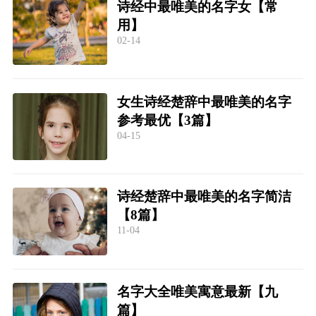
诗经中最唯美的名字女【常
用】
02-14
女生诗经楚辞中最唯美的名字
参考最优【3篇】
04-15
诗经楚辞中最唯美的名字简洁
【8篇】
11-04
名字大全唯美寓意最新【九
篇】