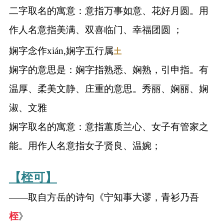
二字取名的寓意：意指万事如意、花好月圆。用
作人名意指美满、双喜临门、幸福团圆 ；
娴字念作xián,娴字五行属
土
娴字的意思是：娴字指熟悉、娴熟，引申指。有
温厚、柔美文静、庄重的意思。秀丽、娴丽、娴
淑、文雅
娴字取名的寓意：意指蕙质兰心、女子有管家之
能。用作人名意指女子贤良、温婉；
【桎可】
——取自方岳的诗句《宁知事大谬，青衫乃吾
桎
》