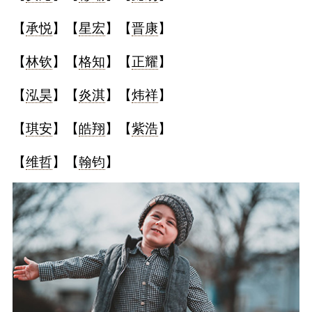
【
承悦
】【
星宏
】【
晋康
】
【
林钦
】【
格知
】【
正耀
】
【
泓昊
】【
炎淇
】【
炜祥
】
【
琪安
】【
皓翔
】【
紫浩
】
【
维哲
】【
翰钧
】