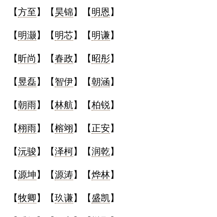
【
方至
】【
昊锦
】【
明恩
】
【
明灏
】【
明芯
】【
明谦
】
【
昕尚
】【
春政
】【
昭彤
】
【
昱磊
】【
智伊
】【
朝涵
】
【
朝雨
】【
林航
】【
柏锐
】
【
栩雨
】【
榕翊
】【
正安
】
【
沅骏
】【
泽柯
】【
润乾
】
【
源坤
】【
源涛
】【
烨林
】
【
牧卿
】【
玖谦
】【
盛凯
】