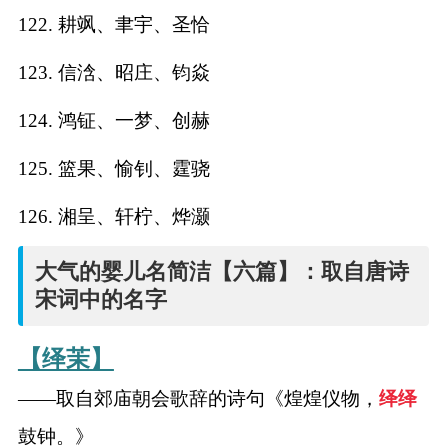
122. 耕飒、聿宇、圣恰
123. 信浛、昭庄、钧焱
124. 鸿钲、一梦、创赫
125. 篮果、愉钊、霆骁
126. 湘呈、轩柠、烨灏
大气的婴儿名简洁【六篇】：取自唐诗
宋词中的名字
【绎茉】
——取自郊庙朝会歌辞的诗句《煌煌仪物，
绎
绎
鼓钟。》