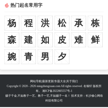
热门起名常用字
杨
程
洪
松
承
栋
森
建
如
皮
难
鲜
婉
青
男
夕
网站导航
|
最新更新
|
专题大全
|
关于我们
Copyright © 2020 - 2026 mingzhengxuan.com All rights reserved. 名臻轩 版权所
有。
湘ICP备2022005557号-1
赐子千金,不如教子一艺。教子一艺,不如赐子一名！ 技术支持：长沙修心网络
科技有限公司