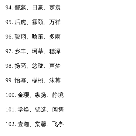
94. 郁蕊、日豪、楚袁
95. 后虎、霖颐、万祥
96. 骏翔、晗策、多雨
97. 乡丰、珂莘、穗泽
98. 扬亮、悠珑、声梦
99. 怡幂、檬栩、沫苒
100. 金璎、纵扬、静境
101. 学焕、锦选、阅隽
102. 壹迦、棠馨、飞亭