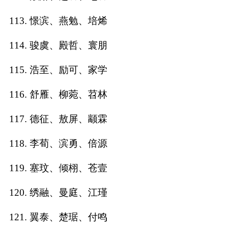
113. 憬滨、燕勉、培烯
114. 骏虞、殿哲、寰朋
115. 浩至、励可、家学
116. 舒雁、柳菀、苕林
117. 德征、敖屏、颛霖
118. 李荀、滨勇、倍源
119. 塞玟、倾栩、苍壹
120. 绣融、曼庭、江瑾
121. 翼泰、楚琚、付鸣