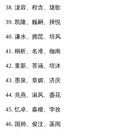
38. 泷容、程含、珑歌
39. 凯隆、巍嗣、择悦
40. 谦水、拥昆、培风
41. 桐析、名准、枷南
42. 童新、菩涵、培沐
43. 墨泉、章媚、济庆
44. 兆燕、淑风、盏花
45. 忆卓、淼稷、孛孜
46. 国帅、俊汶、菡阅