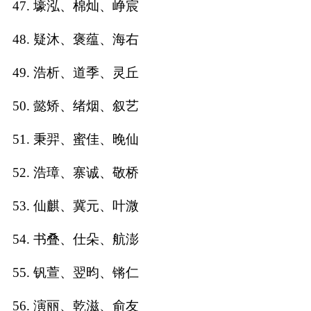
47. 壕泓、棉灿、峥宸
48. 疑沐、褒蕴、海右
49. 浩析、道季、灵丘
50. 懿矫、绪烟、叙艺
51. 秉羿、蜜佳、晚仙
52. 浩璋、寨诚、敬桥
53. 仙麒、冀元、叶溦
54. 书叠、仕朵、航澎
55. 钒萱、翌昀、锵仁
56. 演丽、乾滋、俞友