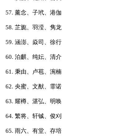
57. 薰念、子玳、港伽
58. 芷旎、羽滢、隽龙
59. 涵澎、焱司、徐行
60. 泊麒、纯妘、清介
61. 秉由、卢苞、涴楠
62. 央蜜、文猷、霏诺
63. 耀樽、湛弘、明唤
64. 繁将、轩铖、俊刈
65. 雨六、有堂、存培