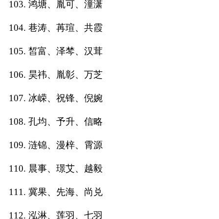
103. 鸿塘、胤可、潼潇
104. 巷涛、苒瑄、共霞
105. 皙富、泽棽、汉茸
106. 昊祎、胤彰、万芝
107. 冰嵘、祝锋、倪婉
108. 孔均、予升、信略
109. 涟锦、漫梓、霄源
110. 晨事、璟艾、越毅
111. 冀果、先海、尚兑
112. 泓淋、莲羽、七羽