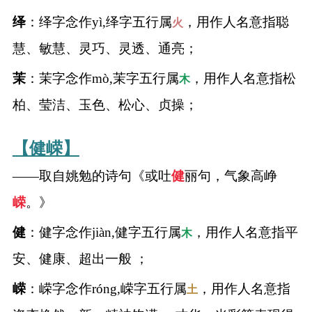
绎
：绎字念作yì,绎字五行属
，用作人名意指聪
火
慧、敏慧、灵巧、灵透、通亮；
茉
：茉字念作mò,茉字五行属
，用作人名意指松
木
柏、莹洁、玉色、松心、贞操；
【健嵘】
——取自姚勉的诗句《或吐
健
丽句，气象高峥
嵘
。》
健
：健字念作jiàn,健字五行属
，用作人名意指平
木
安、健康、超出一般 ；
嵘
：嵘字念作róng,嵘字五行属
，用作人名意指
土