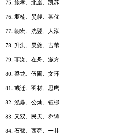
75. 旅孝、北凰、凯苏
76. 堰楠、旻昶、某优
77. 朝宏、洸翌、人泓
78. 升洪、昊夔、吉苇
79. 菲洳、在舟、溆方
80. 梁龙、伍圃、文环
81. 彧迁、羽材、思鹰
82. 泓鼎、公灿、钰柳
83. 又双、民天、乔铸
84. 石鹭、西舜、一其