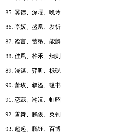
85. 翼德、深曜、晚玲
86. 亭媛、盛凰、发忻
87. 谧言、蕾昂、能麟
88. 佳凰、杵禾、烟则
89. 漫谋、弈昕、栎砚
90. 蕾玫、叙溢、韫书
91. 恋蕊、瀚沅、虹昭
92. 善舞、鹏俊、奂钊
93. 超起、鹏钰、百博