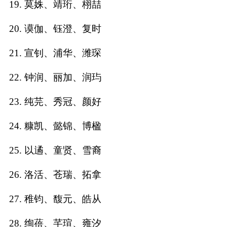
19. 莫姝、靖珩、栩喆
典
20. 谟伽、钰澄、复时
21. 宣钊、浦华、潍琛
22. 钟润、丽加、润玙
宝
名
生
大
宝
字
辰
师
取
打
起
起
23. 纯芫、秀冠、颜好
名
分
名
名
24. 糠凯、懿锦、博楹
25. 以遹、童贤、雪裔
26. 洛活、苍瑞、拓拿
27. 稚钧、馥元、皓从
28. 绚蓓、芊瑄、雍汐