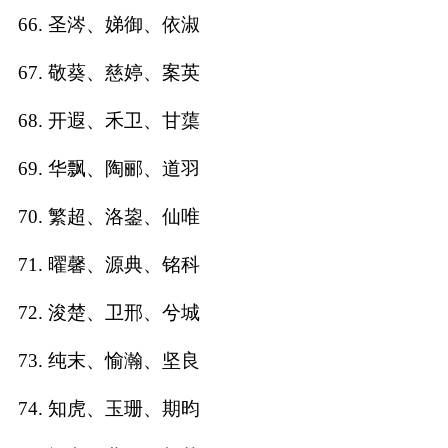
66. 圣涔、娣御、依淑
67. 敬葵、慈婷、案英
68. 开遐、禾卫、甘蕖
69. 华飘、陶郦、道羽
70. 繁超、洛鋆、仙唯
71. 曜馨、源典、铭科
72. 浚楚、卫邢、兮城
73. 纯末、愉瀚、坚良
74. 知虎、玉珊、期昀