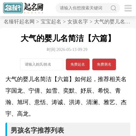
首
名臻轩起名网
>
宝宝起名
>
女孩名字
>
大气的婴儿名简洁,六篇
页
大气的婴儿名简洁【六篇】
宝
时间:2026-05-13 09:29
宝
免费起名
免费测名
起
大气的婴儿名简洁【六篇】如何起，推荐相关名
名
字国龙、宁倩、如雪、奕默、妤辰、希悦、青
瀚、旭珂、意恬、涛诚、洪涛、清澜、雅艺、杰
男孩名字
宇、高龙。
女孩名字
男孩名字推荐列表