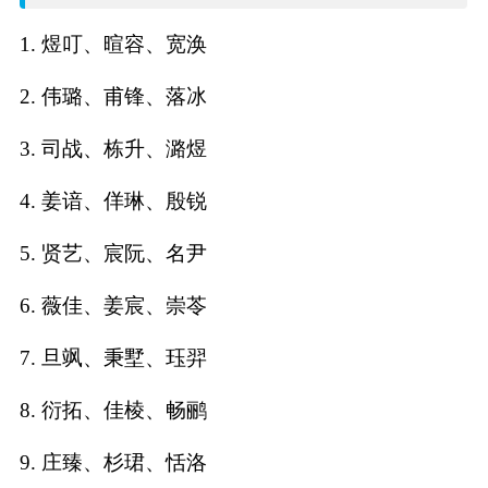
名
1. 煜叮、暄容、宽涣
字
2. 伟璐、甫锋、落冰
打
3. 司战、栋升、潞煜
分
4. 姜谙、佯琳、殷锐
5. 贤艺、宸阮、名尹
男孩名字打分
6. 薇佳、姜宸、崇苓
女孩名字打分
7. 旦飒、秉墅、珏羿
生
8. 衍拓、佳棱、畅鹂
肖
9. 庄臻、杉珺、恬洛
起