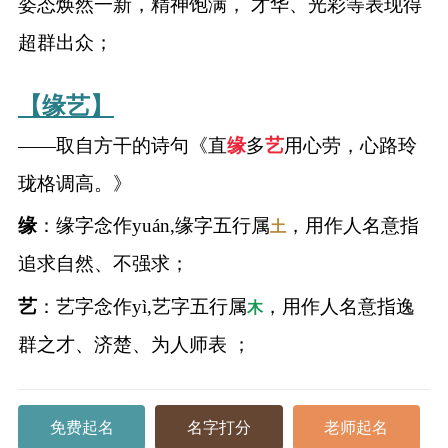
姿态焕然一新，精神饱满， 才华、光彩等表现得
超群出众；
【缘艺】
——取自方干的诗句《直
缘
多
艺
用心劳，心路玲
珑格调高。》
缘
：缘字念作yuán,缘字五行属
，用作人名意指
土
追求自然、不强求；
艺
：艺字念作yì,艺字五行属
，用作人名意指逸
木
群之才、济楚、为人师表 ；
免费起名
名字打分
老师起名