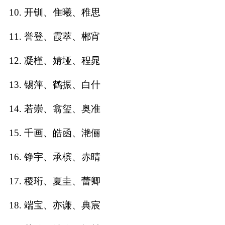
10. 开钏、隹曦、稚思
名
11. 誉登、霞萃、郴宵
蛇年起名
12. 凝槿、婧垭、程晁
龙年起名
13. 锡萍、鹤振、白什
兔年起名
14. 若崇、翕玺、奥准
虎年起名
15. 千画、皓函、滟俪
取
16. 铮宇、承槟、赤晴
名
17. 稷珩、夏圭、蕾卿
18. 端宝、亦谦、典宸
字