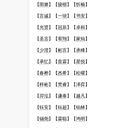
【
雨箫
】【
骏楷
】【
忻榆
】
【
言诚
】【
一琰
】【
书安
】
【
光贤
】【
冠辰
】【
卓桓
】
【
圣言
】【
宥翔
】【
家灿
】
【
少澄
】【
彬言
】【
承峰
】
【
承忆
】【
昔霖
】【
星悦
】
【
春桦
】【
杰希
】【
松曜
】
【
梓彬
】【
梵睿
】【
泽弈
】
【
羿泓
】【
谦泰
】【
越凡
】
【
钰安
】【
钰超
】【
铂林
】
【
锡尧
】【
霖聪
】【
鸿明
】