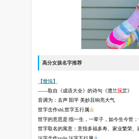
高分女孩名字推荐
【世沅】
——取自《成语大全》的诗句《澧兰
沅
芷》
音调为：去声 阳平 美妙且响亮大气
世字念作shì,世字五行属
金
世字的意思是:指一生，一辈子，如今生今世
世字取名的寓意：意指多福多寿、家业繁荣、
沅字念作yuán,沅字五行属
水