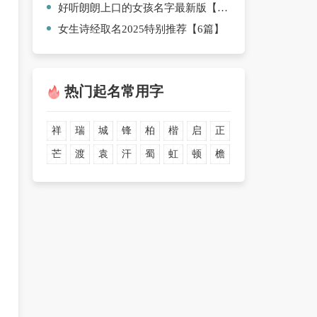
好听朗朗上口的女孩名字最新版【10篇】
女生诗经取名2025特别推荐【6篇】
热门起名常用字
祥
瑞
城
锋
柏
楷
启
正
芒
渡
袁
汗
蜀
虹
顿
檐