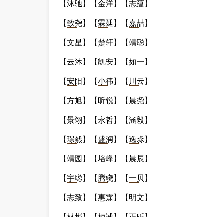
【
沐驰
】【
金洋
】【
志蕴
】
【
致尧
】【
霖延
】【
嘉喆
】
【
文星
】【
楚轩
】【
靖聪
】
【
云沐
】【
凯安
】【
如一
】
【
安阳
】【
小祎
】【
川云
】
【
方旭
】【
昕锐
】【
晨尧
】
【
景翊
】【
永哲
】【
涵毅
】
【
璟然
】【
盛润
】【
逸淼
】
【
靖园
】【
培峰
】【
晨辰
】
【
宇聪
】【
腾骁
】【
一贝
】
【
志致
】【
惠霖
】【
明文
】
【
林彬
】【
桓诚
】【
正昕
】