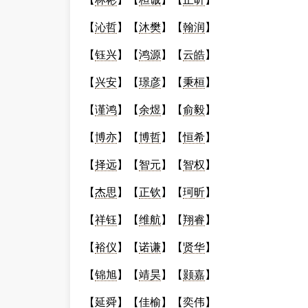
【
沁哲
】【
沐樊
】【
翰润
】
【
钰兴
】【
鸿源
】【
云皓
】
【
兴安
】【
璟彦
】【
秉桓
】
【
谨鸿
】【
余煜
】【
俞毅
】
【
博亦
】【
博哲
】【
恒希
】
【
择远
】【
智元
】【
智权
】
【
杰思
】【
正钦
】【
珂昕
】
【
祥钰
】【
维航
】【
翔睿
】
【
裕仪
】【
诺谦
】【
贤华
】
【
锦旭
】【
靖昊
】【
颢嘉
】
【
延舜
】【
佳榆
】【
奕伟
】