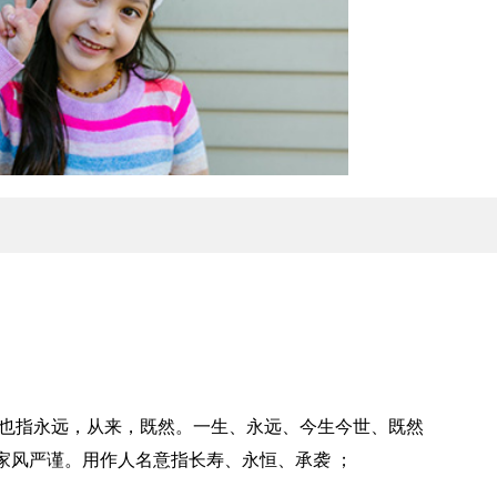
；也指永远，从来，既然。一生、永远、今生今世、既然
家风严谨。用作人名意指长寿、永恒、承袭 ；