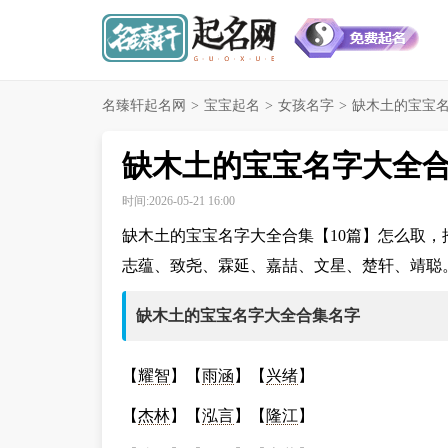
名臻轩起名网
>
宝宝起名
>
女孩名字
>
缺木土的宝宝名
缺木土的宝宝名字大全合
时间:2026-05-21 16:00
缺木土的宝宝名字大全合集【10篇】怎么取
志蕴、致尧、霖延、嘉喆、文星、楚轩、靖聪
缺木土的宝宝名字大全合集名字
【
耀智
】【
雨涵
】【
兴绪
】
【
杰林
】【
泓言
】【
隆江
】