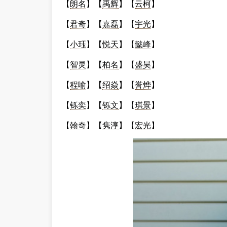
【
朗名
】【
禹辉
】【
云柯
】
【
君奇
】【
嘉磊
】【
宇光
】
【
小珏
】【
悦天
】【
懿峰
】
【
智灵
】【
柏名
】【
盛昊
】
【
程喻
】【
绍焱
】【
誉烨
】
【
铄奕
】【
铄文
】【
琪景
】
【
翰奇
】【
隽淳
】【
宏光
】