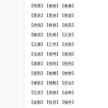
【
明昱
】【
春政
】【
春淼
】
【
晋辰
】【
景炎
】【
智诺
】
【
杰锐
】【
林孜
】【
柏昊
】
【
榆淇
】【
欣泰
】【
正安
】
【
正康
】【
江华
】【
沛若
】
【
泓渝
】【
洛鸣
】【
源成
】
【
源星
】【
炜玮
】【
熙伟
】
【
熹熙
】【
牧卿
】【
牧铮
】
【
睿歆
】【
维毅
】【
羿达
】
【
芯灵
】【
英铭
】【
金晔
】
【
金聪
】【
钰灵
】【
锡丰
】