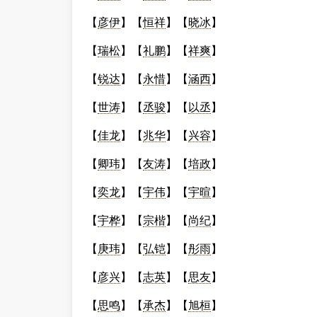
【
彦伊
】【
恒祥
】【
晓冰
】
【
瑞松
】【
礼鹏
】【
祥爽
】
【
锐达
】【
永惜
】【
涵西
】
【
世涛
】【
丞骏
】【
以丞
】
【
佳龙
】【
兆华
】【
兴容
】
【
卿玮
】【
友涛
】【
培政
】
【
奕龙
】【
宇伟
】【
宇暄
】
【
宇桦
】【
宗楷
】【
尚纪
】
【
庚玮
】【
弘铠
】【
彤雨
】
【
彦兴
】【
志英
】【
思友
】
【
思鸣
】【
承杰
】【
旭桓
】