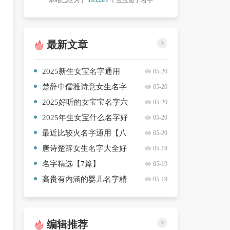
本站已经为了
193,203
个宝宝起了名字
最新文章
>
2025新生女宝名字通用
05-20
【八篇】
楚辞中儒雅诗意女生名字
05-20
精选合集【六篇】
2025好听的女宝宝名字六
05-20
篇
2025年生女宝什么名字好
05-20
听常用【4篇】
最近比较火名字通用【八
05-20
篇】
唐诗楚辞女生名字大全好
05-19
听【八篇】
名字精选【7篇】
05-19
高贵有内涵的婴儿名字精
05-19
彩推荐【四篇】
编辑推荐
>