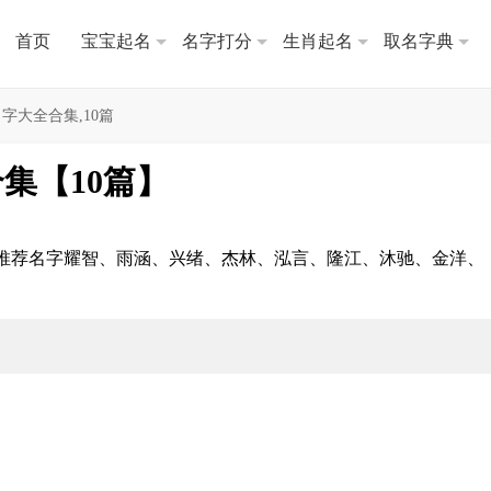
首页
宝宝起名
名字打分
生肖起名
取名字典
字大全合集,10篇
集【10篇】
，推荐名字耀智、雨涵、兴绪、杰林、泓言、隆江、沐驰、金洋、
。