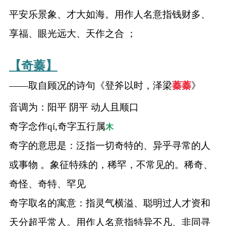
平安乐景象、才大如海。用作人名意指钱财多、
享福、眼光远大、天作之合 ；
【奇蓁】
——取自顾况的诗句《登斧以时，泽梁
蓁
蓁
》
音调为：阳平 阴平 动人且顺口
奇字念作qí,奇字五行属
木
奇字的意思是：泛指一切奇特的、异乎寻常的人
或事物 。象征特殊的，稀罕，不常见的。稀奇、
奇怪、奇特、罕见
奇字取名的寓意：指灵气横溢、聪明过人才资和
天分超乎常人。用作人名意指特异不凡、非同寻