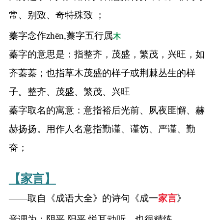
常、别致、奇特殊致 ；
蓁字念作zhēn,蓁字五行属
木
蓁字的意思是：指整齐，茂盛，繁茂，兴旺，如
齐蓁蓁；也指草木茂盛的样子或荆棘丛生的样
子。整齐、茂盛、繁茂、兴旺
蓁字取名的寓意：意指裕后光前、夙夜匪懈、赫
赫扬扬。用作人名意指勤谨、谨饬、严谨、勤
奋；
【家言】
——取自《成语大全》的诗句《成一
家言
》
音调为：阴平 阳平 悦耳动听，也很精练