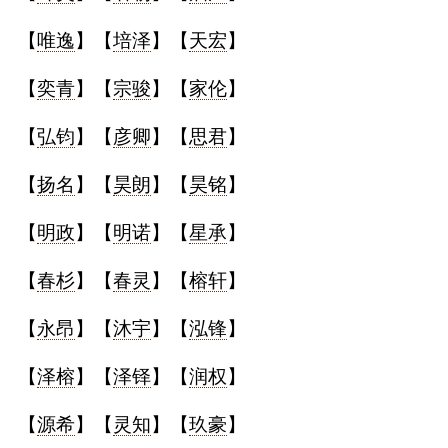
【
唯逸
】【
培泽
】【
天宏
】
【
奕青
】【
宗骏
】【
家伦
】
【
弘钧
】【
彦卿
】【
思君
】
【
扬名
】【
昊朗
】【
昊铭
】
【
明政
】【
明诺
】【
星承
】
【
春杉
】【
春灵
】【
榕轩
】
【
永昂
】【
沐宇
】【
泓锋
】
【
泽榕
】【
泽铎
】【
润权
】
【
源希
】【
灵知
】【
玖豪
】