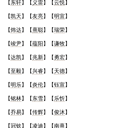
【
东轩
】【
义雷
】【
云悦
】
【
凯天
】【
友亮
】【
明宜
】
【
炜达
】【
熹聪
】【
瑞荣
】
【
竣尹
】【
蕴阳
】【
谦牧
】
【
达凯
】【
兆新
】【
勇宏
】
【
至毅
】【
兴睿
】【
天德
】
【
明乐
】【
炎伦
】【
钰宣
】
【
铭林
】【
东雪
】【
乐忻
】
【
乔易
】【
传辉
】【
俊沐
】
【
冠钦
】【
凌迪
】【
南熹
】