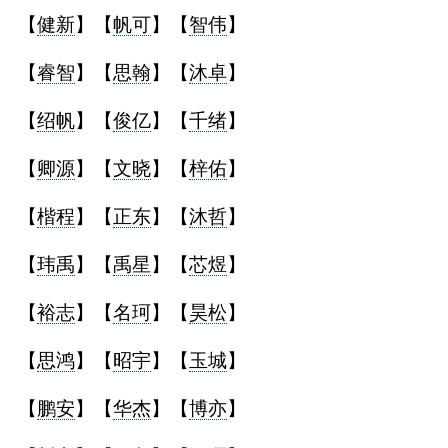
【
健新
】【
帆可
】【
智伟
】
名
【
睿智
】【
思翰
】【
沐卓
】
蛇年起名
【
绍帆
】【
俊亿
】【
千绪
】
龙年起名
【
卿源
】【
文晓
】【
梓佑
】
兔年起名
【
楷程
】【
正东
】【
沐哲
】
虎年起名
【
玮禹
】【
禹星
】【
芯煜
】
取
【
裕志
】【
名珂
】【
昊松
】
名
【
思鸿
】【
昭宇
】【
玉城
】
【
鹏安
】【
华杰
】【
博亦
】
字