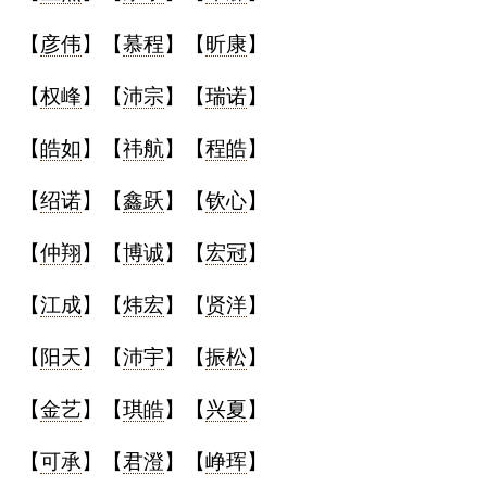
【
彦伟
】【
慕程
】【
昕康
】
【
权峰
】【
沛宗
】【
瑞诺
】
【
皓如
】【
祎航
】【
程皓
】
【
绍诺
】【
鑫跃
】【
钦心
】
【
仲翔
】【
博诚
】【
宏冠
】
【
江成
】【
炜宏
】【
贤洋
】
【
阳天
】【
沛宇
】【
振松
】
【
金艺
】【
琪皓
】【
兴夏
】
【
可承
】【
君澄
】【
峥珲
】