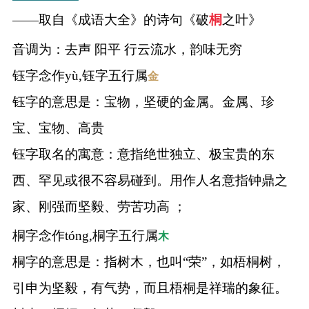
——取自《成语大全》的诗句《破
桐
之叶》
音调为：去声 阳平 行云流水，韵味无穷
钰字念作yù,钰字五行属
金
钰字的意思是：宝物，坚硬的金属。金属、珍
宝、宝物、高贵
钰字取名的寓意：意指绝世独立、极宝贵的东
西、罕见或很不容易碰到。用作人名意指钟鼎之
家、刚强而坚毅、劳苦功高 ；
桐字念作tóng,桐字五行属
木
桐字的意思是：指树木，也叫“荣”，如梧桐树，
引申为坚毅，有气势，而且梧桐是祥瑞的象征。