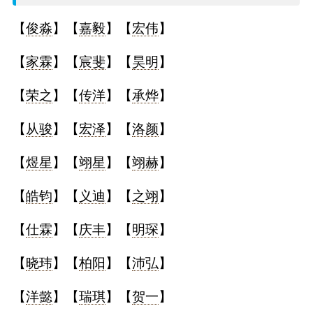
名
【
俊淼
】【
嘉毅
】【
宏伟
】
字
【
家霖
】【
宸斐
】【
昊明
】
打
【
荣之
】【
传洋
】【
承烨
】
分
【
从骏
】【
宏泽
】【
洛颜
】
【
煜星
】【
翊星
】【
翊赫
】
男孩名字打分
【
皓钧
】【
义迪
】【
之翊
】
女孩名字打分
【
仕霖
】【
庆丰
】【
明琛
】
生
【
晓玮
】【
柏阳
】【
沛弘
】
肖
【
洋懿
】【
瑞琪
】【
贺一
】
起