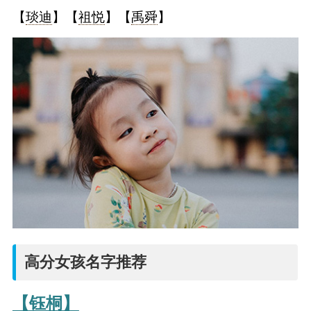
【
琰迪
】【
祖悦
】【
禹舜
】
高分女孩名字推荐
【钰桐】