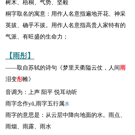
树木、梧桐、气势、坚毅
桐字取名的寓意：用作人名意指遍地开花、神采
英拔、确乎不拔。用作人名意指高贵人家特有的
气派、有旺盛的生命力；
【雨彤】
——取自苏轼的诗句《梦里天衢隘云仗，人间
雨
泪变
彤
帷》
音调为：上声 阳平 悦耳动听
雨字念作yǔ,雨字五行属
水
雨字的意思是：从云层中降向地面的水。雨点、
雨烟、雨露、雨水