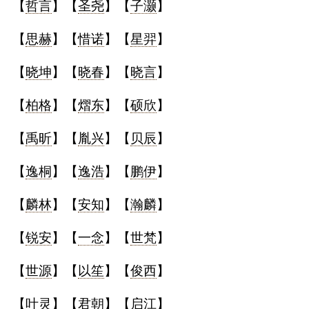
【
哲言
】【
圣尧
】【
子灏
】
典
【
思赫
】【
惜诺
】【
星羿
】
【
晓坤
】【
晓春
】【
晓言
】
【
柏格
】【
熠东
】【
硕欣
】
宝
名
生
大
宝
字
辰
师
取
打
起
起
【
禹昕
】【
胤兴
】【
贝辰
】
名
分
名
名
【
逸桐
】【
逸浩
】【
鹏伊
】
【
麟林
】【
安知
】【
瀚麟
】
【
锐安
】【
一念
】【
世梵
】
【
世源
】【
以笙
】【
俊西
】
【
叶灵
】【
君朝
】【
启江
】