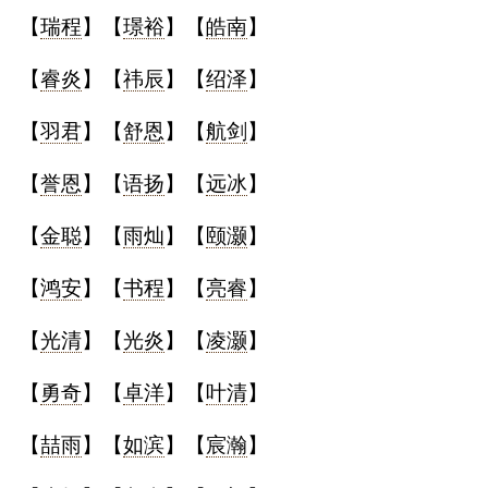
【
瑞程
】【
璟裕
】【
皓南
】
【
睿炎
】【
祎辰
】【
绍泽
】
【
羽君
】【
舒恩
】【
航剑
】
【
誉恩
】【
语扬
】【
远冰
】
【
金聪
】【
雨灿
】【
颐灏
】
【
鸿安
】【
书程
】【
亮睿
】
【
光清
】【
光炎
】【
凌灏
】
【
勇奇
】【
卓洋
】【
叶清
】
【
喆雨
】【
如滨
】【
宸瀚
】