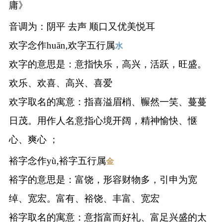
庸》
音调为：阴平 去声 顺口又优美悦耳
欢字念作huān,欢字五行属
水
欢字的意思是：意指快乐，高兴，活跃，旺盛。
欢乐、欢喜、高兴、喜爱
欢字取名的寓意：指喜溢眉梢、冁然一笑、蔓蔓
日茂。用作人名意指心境开阔，精神愉快、惬
心、爽心 ；
裕字念作yù,裕字五行属
金
裕字的意思是：富饶，形容财物多，引申为宽
绰、宽宏。富有、裕饶、丰富、宽宏
裕字取名的寓意：意指富而好礼、富足兴盛的太