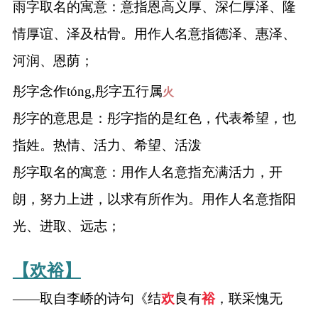
雨字取名的寓意：意指恩高义厚、深仁厚泽、隆
情厚谊、泽及枯骨。用作人名意指德泽、惠泽、
河润、恩荫；
彤字念作tóng,彤字五行属
火
彤字的意思是：彤字指的是红色，代表希望，也
指姓。热情、活力、希望、活泼
彤字取名的寓意：用作人名意指充满活力，开
朗，努力上进，以求有所作为。用作人名意指阳
光、进取、远志；
【欢裕】
——取自李峤的诗句《结
欢
良有
裕
，联采愧无