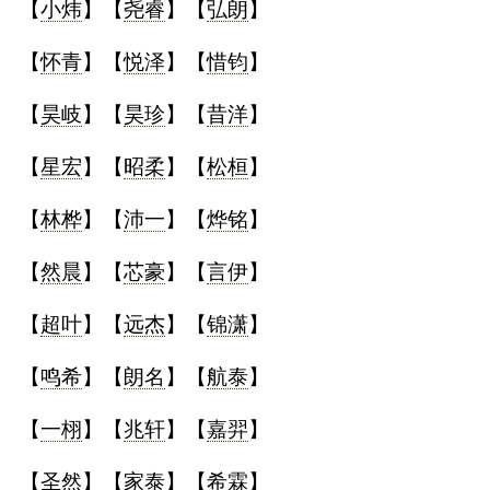
【
小炜
】【
尧睿
】【
弘朗
】
【
怀青
】【
悦泽
】【
惜钧
】
【
昊岐
】【
昊珍
】【
昔洋
】
【
星宏
】【
昭柔
】【
松桓
】
【
林桦
】【
沛一
】【
烨铭
】
【
然晨
】【
芯豪
】【
言伊
】
【
超叶
】【
远杰
】【
锦潇
】
【
鸣希
】【
朗名
】【
航泰
】
【
一栩
】【
兆轩
】【
嘉羿
】
【
圣然
】【
家泰
】【
希霖
】