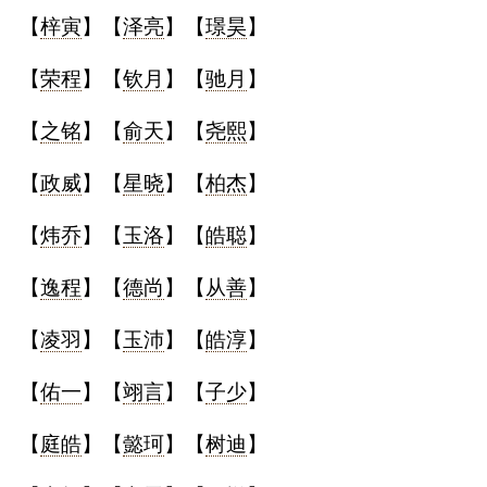
【
梓寅
】【
泽亮
】【
璟昊
】
【
荣程
】【
钦月
】【
驰月
】
【
之铭
】【
俞天
】【
尧熙
】
【
政威
】【
星晓
】【
柏杰
】
【
炜乔
】【
玉洛
】【
皓聪
】
【
逸程
】【
德尚
】【
从善
】
【
凌羽
】【
玉沛
】【
皓淳
】
【
佑一
】【
翊言
】【
子少
】
【
庭皓
】【
懿珂
】【
树迪
】