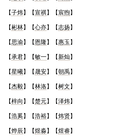
【
子炜
】【
宣祺
】【
宸煦
】
【
彬林
】【
心亦
】【
志扬
】
【
思渝
】【
恩隆
】【
惠玉
】
【
承君
】【
敏一
】【
新灿
】
【
星曦
】【
晟安
】【
朝禹
】
【
杰毅
】【
林洛
】【
树文
】
【
梓向
】【
楚元
】【
泽炜
】
【
浩奚
】【
浩裕
】【
炜贤
】
【
烨辰
】【
煜淼
】【
煜睿
】