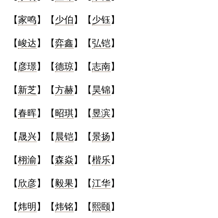
【
家鸣
】【
少伯
】【
少钰
】
【
峻达
】【
弈鑫
】【
弘铠
】
【
彦璟
】【
德琼
】【
志南
】
【
新芝
】【
方赫
】【
昊锦
】
【
春晖
】【
昭琪
】【
昱滨
】
【
晟兴
】【
晨铠
】【
景扬
】
【
栩渝
】【
森焱
】【
楷乐
】
【
欣彦
】【
毅果
】【
江华
】
【
炜明
】【
炜铭
】【
熙颐
】