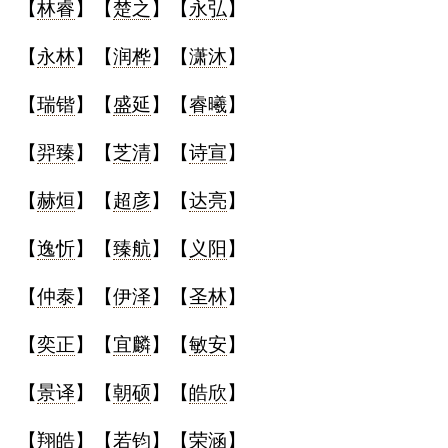
【
林睿
】【
楚之
】【
永弘
】
【
永林
】【
润桦
】【
潇沐
】
【
瑞锴
】【
盛延
】【
睿曦
】
【
羿臻
】【
芝清
】【
诗宣
】
【
赫烜
】【
超彦
】【
达亮
】
【
逸忻
】【
臻航
】【
义阳
】
【
仲泰
】【
伊泽
】【
圣林
】
【
奕正
】【
宜麟
】【
敏安
】
【
景译
】【
朝硕
】【
皓欣
】
【
翔皓
】【
若钧
】【
荣涵
】