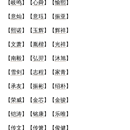
【
岐鸣
】【
心舜
】【
愉熙
】
【
意灿
】【
意珏
】【
振亚
】
【
熙诺
】【
玉辉
】【
辉祥
】
【
文萧
】【
胤楷
】【
光祥
】
【
南毅
】【
弘羿
】【
沐旭
】
【
雪剑
】【
志程
】【
家青
】
【
承友
】【
振彬
】【
绍朴
】
【
荣威
】【
金芯
】【
金骏
】
【
铠涛
】【
铭康
】【
乐唯
】
【
传文
】【
传箫
】【
俊健
】