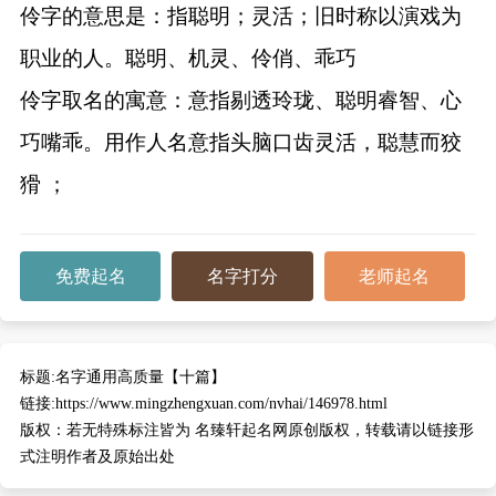
伶字的意思是：指聪明；灵活；旧时称以演戏为
职业的人。聪明、机灵、伶俏、乖巧
伶字取名的寓意：意指剔透玲珑、聪明睿智、心
巧嘴乖。用作人名意指头脑口齿灵活，聪慧而狡
猾 ；
免费起名
名字打分
老师起名
标题:
名字通用高质量【十篇】
链接:
https://www.mingzhengxuan.com/nvhai/146978.html
版权：
若无特殊标注皆为 名臻轩起名网原创版权，转载请以链接形
式注明作者及原始出处