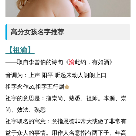
高分女孩名字推荐
【祖渝】
——取自李曾伯的诗句《
渝
此约，有如酒》
音调为：上声 阳平 听起来动人朗朗上口
祖字念作zǔ,祖字五行属
金
祖字的意思是：指崇尚、熟悉、祖师。本源、崇
尚、效法、熟悉
祖字取名的寓意：意指恩德非常大或做了非常有
益于众人的事情。用作人名意指有两下子、年高