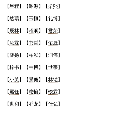
【
星程
】【
昭源
】【
柔熙
】
【
然瑞
】【
玉恒
】【
礼博
】
【
辰林
】【
程润
】【
君荣
】
【
汝霖
】【
书哲
】【
佑晟
】
【
晓扬
】【
柏泓
】【
润伟
】
【
梓书
】【
韦博
】【
世宗
】
【
小芙
】【
景庭
】【
林铠
】
【
熙钰
】【
玟愉
】【
竣霖
】
【
世和
】【
乔龙
】【
仕弘
】