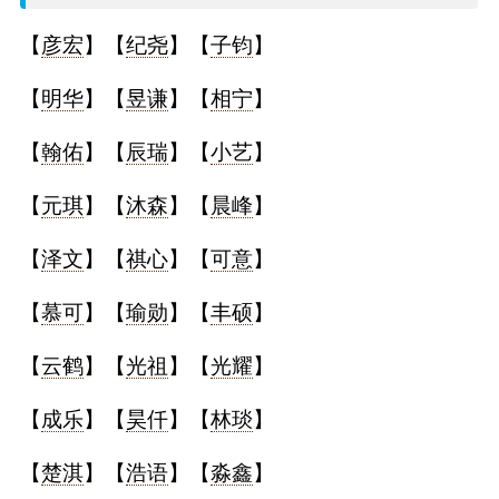
名
【
彦宏
】【
纪尧
】【
子钧
】
字
【
明华
】【
昱谦
】【
相宁
】
打
【
翰佑
】【
辰瑞
】【
小艺
】
分
【
元琪
】【
沐森
】【
晨峰
】
【
泽文
】【
祺心
】【
可意
】
男孩名字打分
【
慕可
】【
瑜勋
】【
丰硕
】
女孩名字打分
【
云鹤
】【
光祖
】【
光耀
】
生
【
成乐
】【
昊仟
】【
林琰
】
肖
【
楚淇
】【
浩语
】【
淼鑫
】
起