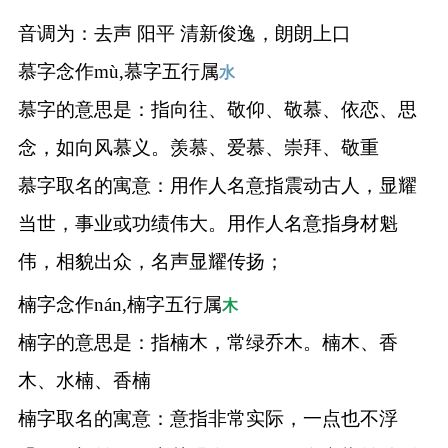
音调为：去声 阳平 清新俊逸，朗朗上口
慕字念作mù,慕字五行属
水
慕字的意思是：指向往、敬仰、敬慕、依恋、思
念，如向风慕义。羡慕、爱慕、崇拜、敬重
慕字取名的寓意：用作人名意指震动古人，显耀
当世，事业或功绩伟大。用作人名意指身材魁
伟，相貌出众，名声显耀传扬；
楠字念作nán,楠字五行属
木
楠字的意思是：指楠木，常绿乔木。楠木、香
木、水楠、香楠
楠字取名的寓意：意指非常实际，一点也不浮