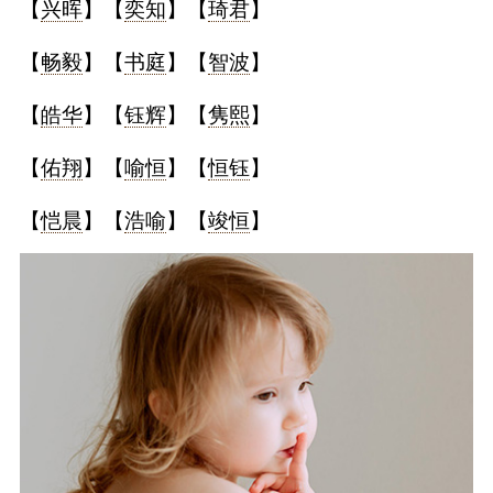
【
兴晖
】【
奕知
】【
琦君
】
【
畅毅
】【
书庭
】【
智波
】
【
皓华
】【
钰辉
】【
隽熙
】
【
佑翔
】【
喻恒
】【
恒钰
】
【
恺晨
】【
浩喻
】【
竣恒
】