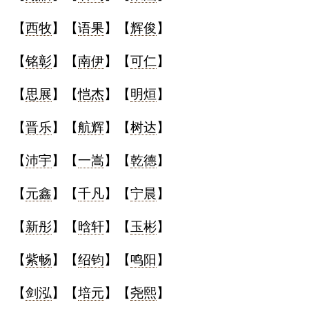
【
西牧
】【
语果
】【
辉俊
】
【
铭彰
】【
南伊
】【
可仁
】
【
思展
】【
恺杰
】【
明烜
】
【
晋乐
】【
航辉
】【
树达
】
【
沛宇
】【
一嵩
】【
乾德
】
【
元鑫
】【
千凡
】【
宁晨
】
【
新彤
】【
晗轩
】【
玉彬
】
【
紫畅
】【
绍钧
】【
鸣阳
】
【
剑泓
】【
培元
】【
尧熙
】