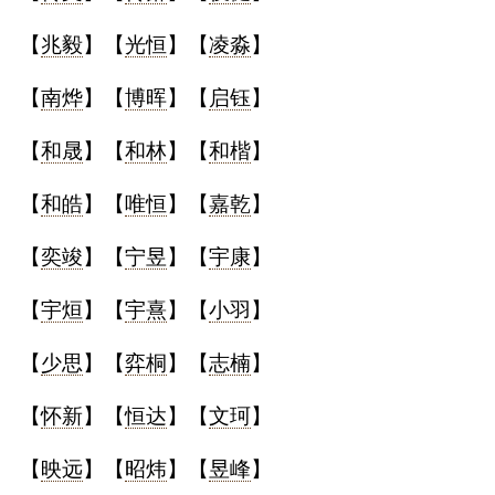
【
兆毅
】【
光恒
】【
凌淼
】
【
南烨
】【
博晖
】【
启钰
】
【
和晟
】【
和林
】【
和楷
】
【
和皓
】【
唯恒
】【
嘉乾
】
【
奕竣
】【
宁昱
】【
宇康
】
【
宇烜
】【
宇熹
】【
小羽
】
【
少思
】【
弈桐
】【
志楠
】
【
怀新
】【
恒达
】【
文珂
】
【
映远
】【
昭炜
】【
昱峰
】