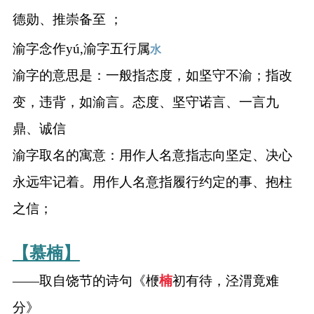
德勋、推崇备至 ；
渝字念作yú,渝字五行属
水
渝字的意思是：一般指态度，如坚守不渝；指改
变，违背，如渝言。态度、坚守诺言、一言九
鼎、诚信
渝字取名的寓意：用作人名意指志向坚定、决心
永远牢记着。用作人名意指履行约定的事、抱柱
之信；
【慕楠】
——取自饶节的诗句《楩
楠
初有待，泾渭竟难
分》