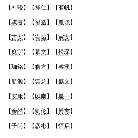
【
礼骏
】【
祥仁
】【
茗帆
】
名
【
骐睿
】【
玺皓
】【
胤璟
】
蛇年起名
【
吉安
】【
宥煊
】【
宸安
】
龙年起名
【
庭宇
】【
慕文
】【
松琛
】
兔年起名
【
珈铭
】【
皓方
】【
睿溪
】
虎年起名
【
航源
】【
雲龙
】【
麒文
】
取
【
安康
】【
以南
】【
星一
】
名
【
余皓
】【
则伦
】【
博亦
】
【
子尚
】【
彦彬
】【
恒启
】
字