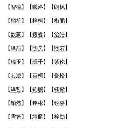
【
智德
】【
曦洛
】【
朗枫
】
【
栩笙
】【
梓柯
】【
楷鹏
】
【
歆豪
】【
毅睿
】【
治皓
】
【
泽喆
】【
熙昊
】【
熙若
】
【
瑞玉
】【
璟千
】【
紫伦
】
【
芯凌
】【
英柯
】【
誉松
】
【
译哲
】【
钧鹏
】【
钰紫
】
【
铂然
】【
铭彬
】【
锐嘉
】
【
雪智
】【
靖麟
】【
梓勋
】