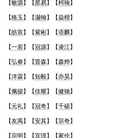
【
敏源
】【
星易
】【
柯翰
】
典
【
格玉
】【
灏翰
】【
焱楷
】
【
皓宣
】【
紫彬
】【
语麟
】
【
一若
】【
冠源
】【
凌江
】
宝
名
生
大
宝
字
辰
师
取
打
起
起
【
弘睿
】【
晋森
】【
森烨
】
名
分
名
名
【
洋霖
】【
知毅
】【
亦昊
】
【
佩骏
】【
佳耀
】【
健驰
】
【
元礼
】【
冠奇
】【
千硕
】
【
友禹
】【
安其
】【
宗奇
】
【
宗明
】【
宜璟
】【
家伦
】