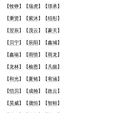
【
牧铮
】【
瑞虎
】【
璟承
】
【
秉贤
】【
紫沐
】【
绍彤
】
【
翌辰
】【
茂云
】【
豪天
】
【
贝宁
】【
辰阳
】【
鑫城
】
【
鑫瑜
】【
雨惜
】【
雨龙
】
【
龙林
】【
榆恩
】【
凡懿
】
【
和光
】【
夏铭
】【
宥涵
】
【
恺贝
】【
成翰
】【
政云
】
【
昊威
】【
晟恒
】【
智桓
】