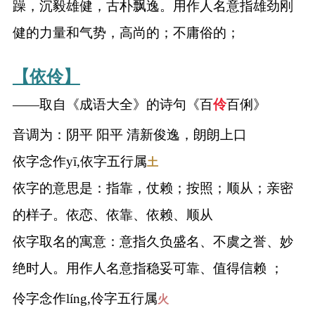
躁，沉毅雄健，古朴飘逸。用作人名意指雄劲刚
健的力量和气势，高尚的；不庸俗的；
【依伶】
——取自《成语大全》的诗句《百
伶
百俐》
音调为：阴平 阳平 清新俊逸，朗朗上口
依字念作yī,依字五行属
土
依字的意思是：指靠，仗赖；按照；顺从；亲密
的样子。依恋、依靠、依赖、顺从
依字取名的寓意：意指久负盛名、不虞之誉、妙
绝时人。用作人名意指稳妥可靠、值得信赖 ；
伶字念作líng,伶字五行属
火