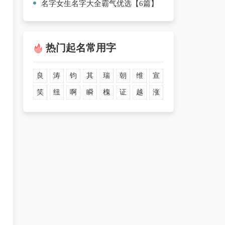
名字女生名字大全霸气优选【6篇】
热门起名常用字
良
涛
钧
其
瑞
朝
维
宣
笑
纽
啊
瞬
槐
证
越
涨