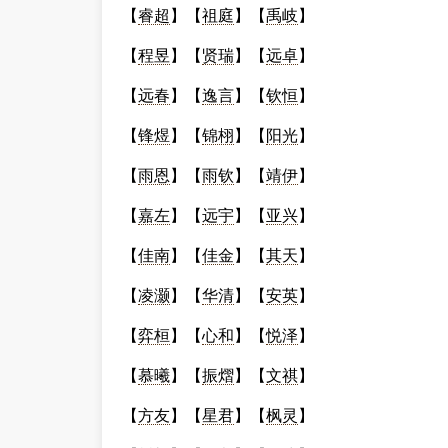
【
睿超
】【
祖庭
】【
禹岐
】
【
程昱
】【
贤瑞
】【
远卓
】
【
远春
】【
逸言
】【
钦恒
】
【
锋煜
】【
锦栩
】【
阳光
】
【
雨恩
】【
雨钦
】【
靖伊
】
【
嘉左
】【
远宇
】【
亚兴
】
【
佳南
】【
佳金
】【
其天
】
【
凌灏
】【
华清
】【
安英
】
【
弈桓
】【
心和
】【
悦泽
】
【
慕曦
】【
振熠
】【
文祺
】
【
方友
】【
星君
】【
枫灵
】