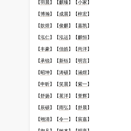
【
羽晨
】【
麒臻
】【
小家
】
【
博瀚
】【
成晨
】【
梓宏
】
【
歆煜
】【
俊麒
】【
嘉凯
】
【
泓仁
】【
泓运
】【
麒恒
】
【
丰豪
】【
佳皓
】【
尚洋
】
【
承锐
】【
新钰
】【
明言
】
【
昭坤
】【
涛硕
】【
涵煜
】
【
申昕
】【
笑晨
】【
紫一
】
【
舒扬
】【
茗洋
】【
誉辉
】
【
辰硕
】【
雨弘
】【
舒晨
】
【
翊清
】【
令一
】【
宸嘉
】
【
御凡
】【
敏杰
】【
明亮
】