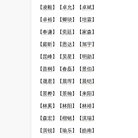
【
凌毅
】【
卓允
】【
卓斌
】
【
卓裕
】【
卿琰
】【
培霖
】
【
奉谦
】【
奕廷
】【
家森
】
【
庭昕
】【
恩达
】【
旭宇
】
【
昆峰
】【
昊星
】【
明勋
】
【
昔桐
】【
春磊
】【
昱伯
】
【
晟君
】【
晨珲
】【
晨铠
】
【
景桦
】【
景翰
】【
来阳
】
【
林奚
】【
林阳
】【
林靖
】
【
森宏
】【
楷铭
】【
淇瑞
】
【
淇锐
】【
瑜乐
】【
皓南
】