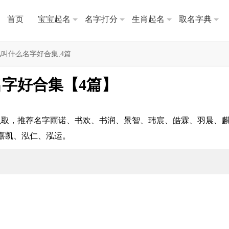
首页
宝宝起名
名字打分
生肖起名
取名字典
叫什么名字好合集,4篇
字好合集【4篇】
么取，推荐名字雨诺、书欢、书润、景智、玮宸、皓霖、羽晨、
嘉凯、泓仁、泓运。