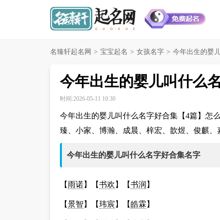
名臻轩起名网
>
宝宝起名
>
女孩名字
>
今年出生的婴儿
今年出生的婴儿叫什么名
时间:2026-05-11 10:30
今年出生的婴儿叫什么名字好合集【4篇】怎
臻、小家、博瀚、成晨、梓宏、歆煜、俊麒、
今年出生的婴儿叫什么名字好合集名字
【
雨诺
】【
书欢
】【
书润
】
【
景智
】【
玮宸
】【
皓霖
】