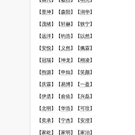
【
昱坤
】【
森阳
】【
润华
】
【
茂绪
】【
轩赫
】【
轶宁
】
【
远洋
】【
钧浩
】【
以然
】
【
安悦
】【
义然
】【
佩霖
】
【
冠瑞
】【
坤龙
】【
栩凌
】
【
煦源
】【
申灿
】【
笑颜
】
【
庆霖
】【
易博
】【
一盈
】
【
伊丞
】【
俞佑
】【
兴磊
】
【
北明
】【
华浩
】【
可玟
】
【
奕承
】【
宁杰
】【
安澄
】
【
家屹
】【
家明
】【
家治
】