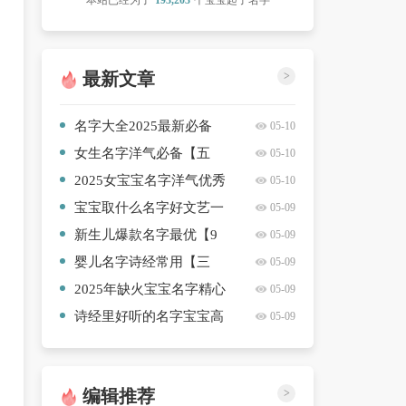
本站已经为了
193,203
个宝宝起了名字
最新文章
>
名字大全2025最新必备
05-10
【三篇】
女生名字洋气必备【五
05-10
篇】
2025女宝宝名字洋气优秀
05-10
【10篇】
宝宝取什么名字好文艺一
05-09
点的简洁【4篇】
新生儿爆款名字最优【9
05-09
篇】
婴儿名字诗经常用【三
05-09
篇】
2025年缺火宝宝名字精心
05-09
挑选【4篇】
诗经里好听的名字宝宝高
05-09
质量【十篇】
编辑推荐
>