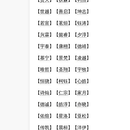
【
世越
】【
善启
】【
坤志
】
【
若宣
】【
茗烜
】【
钰涛
】
【
兴霖
】【
懿睿
】【
夕淳
】
【
宇泰
】【
康栩
】【
德靖
】
【
慕宁
】【
景梵
】【
凌越
】
【
唯哲
】【
圣翔
】【
宇牧
】
【
恒骁
】【
柯钰
】【
心皓
】
【
诗灿
】【
仁宗
】【
家月
】
【
德诚
】【
皓淳
】【
亦晓
】
【
佑煊
】【
星洛
】【
亚松
】
【
传凯
】【
晨桓
】【
洋伊
】