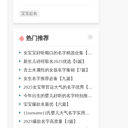
宝宝起名
热门推荐
>
女宝宝好听顺口的名字精选合集【七篇】
新生儿诗经取名2025优选【6篇】
含土木属性的女孩名字集锦【7篇】
女生名字推荐必备【九篇】
2025女宝带官运大气的名字优秀【5篇】
今年出生的婴儿好听的名字特别推荐【10篇】
宝宝爆款名最优【六篇】
{{surname}}氏婴儿大气名字实用【5篇】
2025爆款名字高质量【3篇】