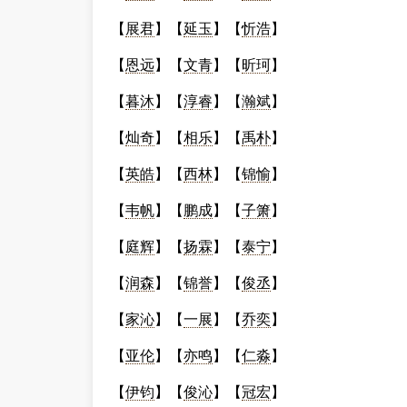
【
展君
】【
延玉
】【
忻浩
】
【
恩远
】【
文青
】【
昕珂
】
【
暮沐
】【
淳睿
】【
瀚斌
】
【
灿奇
】【
相乐
】【
禹朴
】
【
英皓
】【
西林
】【
锦愉
】
【
韦帆
】【
鹏成
】【
子箫
】
【
庭辉
】【
扬霖
】【
泰宁
】
【
润森
】【
锦誉
】【
俊丞
】
【
家沁
】【
一展
】【
乔奕
】
【
亚伦
】【
亦鸣
】【
仁淼
】
【
伊钧
】【
俊沁
】【
冠宏
】