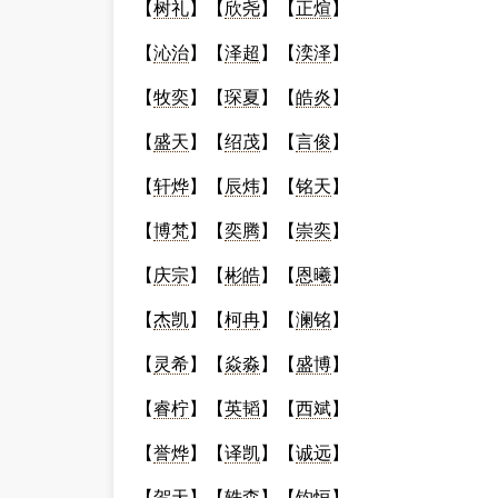
【
树礼
】【
欣尧
】【
正煊
】
【
沁治
】【
泽超
】【
湙泽
】
【
牧奕
】【
琛夏
】【
皓炎
】
【
盛天
】【
绍茂
】【
言俊
】
【
轩烨
】【
辰炜
】【
铭天
】
【
博梵
】【
奕腾
】【
崇奕
】
【
庆宗
】【
彬皓
】【
恩曦
】
【
杰凯
】【
柯冉
】【
澜铭
】
【
灵希
】【
焱淼
】【
盛博
】
【
睿柠
】【
英韬
】【
西斌
】
【
誉烨
】【
译凯
】【
诚远
】
【
贺天
】【
轶森
】【
钧恒
】