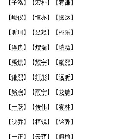
【
子泓
】【
宏朴
】【
宥谦
】
典
【
峻仪
】【
恒亦
】【
振达
】
【
昕珂
】【
昱燚
】【
栩乐
】
【
泽冉
】【
熠瑞
】【
瑞晗
】
宝
名
生
大
宝
字
辰
师
取
打
起
起
【
禹憬
】【
耀宇
】【
耀熙
】
名
分
名
名
【
谦熙
】【
轩彤
】【
远昕
】
【
铭煦
】【
雨宁
】【
龙敏
】
【
一跃
】【
传伟
】【
宥林
】
【
映乔
】【
桓锐
】【
铭骅
】
【
一正
】【
云弈
】【
佩榆
】