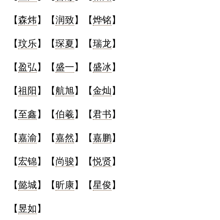
【
森炜
】【
润致
】【
烨铭
】
【
玟乐
】【
琛夏
】【
瑞龙
】
【
盈弘
】【
盛一
】【
盛冰
】
【
祖阳
】【
航旭
】【
金灿
】
【
至鑫
】【
伯羲
】【
君书
】
【
嘉渝
】【
嘉然
】【
嘉鹏
】
【
宏锦
】【
尚骏
】【
悦贤
】
【
懿城
】【
昕康
】【
星俊
】
【
昱如
】