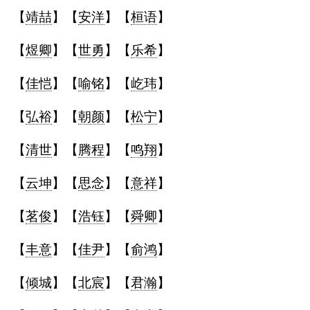
【
靖喆
】【
安洋
】【
桓语
】
名
【
煜卿
】【
世勇
】【
乐希
】
蛇年起名
【
佳恺
】【
喻铭
】【
屹玮
】
龙年起名
【
弘裕
】【
朝颜
】【
松宁
】
兔年起名
【
清世
】【
腾程
】【
鸣翔
】
虎年起名
【
云坤
】【
思念
】【
意祥
】
取
【
茗俊
】【
浩钰
】【
舜卿
】
名
【
丰意
】【
佳尹
】【
俞鸿
】
【
倾城
】【
北宸
】【
君瀚
】
字