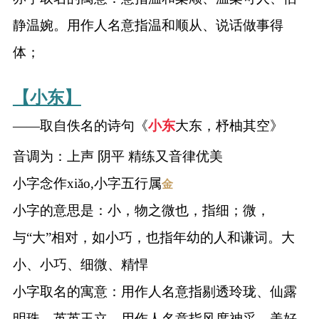
静温婉。用作人名意指温和顺从、说话做事得
体；
【小东】
——取自佚名的诗句《
小东
大东，杼柚其空》
音调为：上声 阴平 精练又音律优美
小字念作xiǎo,小字五行属
金
小字的意思是：小，物之微也，指细；微，
与“大”相对，如小巧，也指年幼的人和谦词。大
小、小巧、细微、精悍
小字取名的寓意：用作人名意指剔透玲珑、仙露
明珠、英英玉立。用作人名意指风度神采，美好