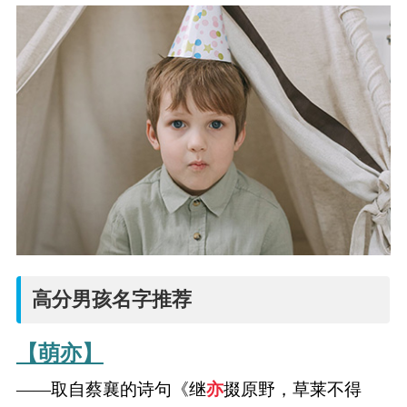
高分男孩名字推荐
【萌亦】
——取自蔡襄的诗句《继
亦
掇原野，草莱不得