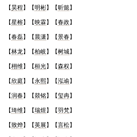
【
昊程
】【
明彬
】【
昕懿
】
【
星榕
】【
映霖
】【
春政
】
【
春磊
】【
晨潇
】【
景春
】
【
林龙
】【
柏岐
】【
树城
】
【
栩维
】【
桓光
】【
森权
】
【
欣庭
】【
永熙
】【
泓谕
】
【
润春
】【
燚铭
】【
玺冉
】
【
琦维
】【
瑞煜
】【
羽梵
】
【
致烨
】【
英展
】【
言松
】