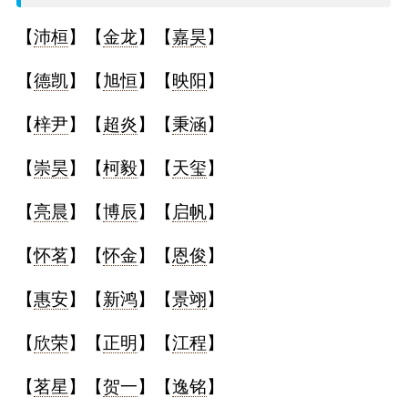
名
【
沛桓
】【
金龙
】【
嘉昊
】
字
【
德凯
】【
旭恒
】【
映阳
】
打
【
梓尹
】【
超炎
】【
秉涵
】
分
【
崇昊
】【
柯毅
】【
天玺
】
【
亮晨
】【
博辰
】【
启帆
】
男孩名字打分
【
怀茗
】【
怀金
】【
恩俊
】
女孩名字打分
【
惠安
】【
新鸿
】【
景翊
】
生
【
欣荣
】【
正明
】【
江程
】
肖
【
茗星
】【
贺一
】【
逸铭
】
起