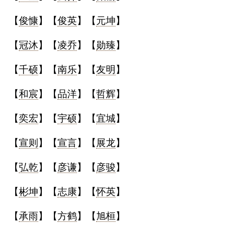
【
俊慷
】【
俊英
】【
元坤
】
【
冠沐
】【
凌乔
】【
勋臻
】
【
千硕
】【
南乐
】【
友明
】
【
和宸
】【
品洋
】【
哲辉
】
【
奕宏
】【
宇硕
】【
宜城
】
【
宣则
】【
宣言
】【
展龙
】
【
弘乾
】【
彦谦
】【
彦骏
】
【
彬坤
】【
志康
】【
怀英
】
【
承雨
】【
方鹤
】【
旭桓
】