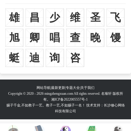
雄
昌
少
维
圣
飞
旭
卿
唱
查
晚
馒
蜓
迪
询
咨
网站导航
|
最新更新
|
专题大全
|
关于我们
Copyright © 2020 - 2026 mingzhengxuan.com All rights reserved. 名臻轩 版权所
有。
湘ICP备2022005557号-1
赐子千金,不如教子一艺。教子一艺,不如赐子一名！ 技术支持：长沙修心网络
科技有限公司