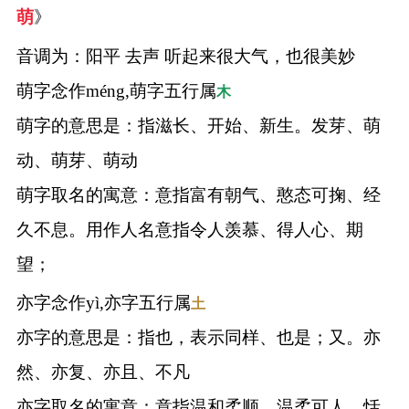
萌
》
音调为：阳平 去声 听起来很大气，也很美妙
萌字念作méng,萌字五行属
木
萌字的意思是：指滋长、开始、新生。发芽、萌
动、萌芽、萌动
萌字取名的寓意：意指富有朝气、憨态可掬、经
久不息。用作人名意指令人羡慕、得人心、期
望；
亦字念作yì,亦字五行属
土
亦字的意思是：指也，表示同样、也是；又。亦
然、亦复、亦且、不凡
亦字取名的寓意：意指温和柔顺、温柔可人、恬