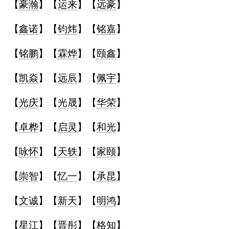
【
豪瀚
】【
运来
】【
远豪
】
【
鑫诺
】【
钧炜
】【
铭嘉
】
【
铭鹏
】【
霖烨
】【
颐鑫
】
【
凯焱
】【
远辰
】【
佩宇
】
【
光庆
】【
光晟
】【
华荣
】
【
卓桦
】【
启灵
】【
和光
】
【
咏怀
】【
天轶
】【
家颐
】
【
崇智
】【
忆一
】【
承昆
】
【
文诚
】【
新天
】【
明鸿
】
【
星江
】【
晋彤
】【
格知
】