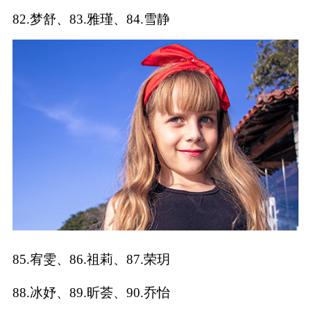
82.梦舒、83.雅瑾、84.雪静
85.宥雯、86.祖莉、87.荣玥
88.冰妤、89.昕荟、90.乔怡