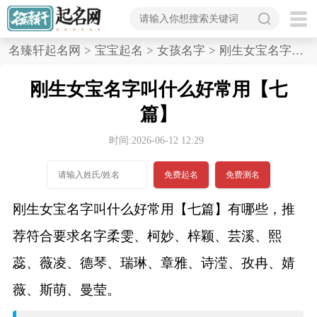
首
名臻轩起名网
>
宝宝起名
>
女孩名字
>
刚生女宝名字叫什么好常用,七篇
页
刚生女宝名字叫什么好常用【七
宝
篇】
宝
时间:2026-06-12 12:29
起
免费起名
免费测名
名
刚生女宝名字叫什么好常用【七篇】有哪些，推
荐符合要求名字柔雯、柯妙、梓颖、芸溪、熙
男孩名字
蕊、薇凌、德琴、瑞琳、章雅、诗滢、孜冉、婧
女孩名字
薇、斯萌、曼莹。