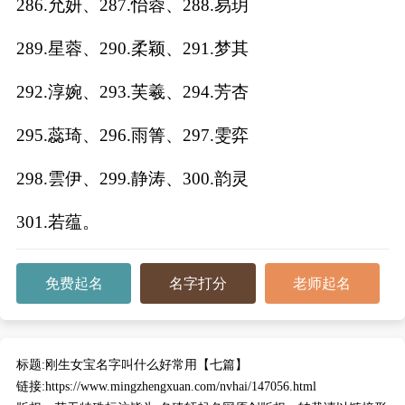
286.允妍、287.怡蓉、288.易玥
289.星蓉、290.柔颖、291.梦其
292.淳婉、293.芙羲、294.芳杏
295.蕊琦、296.雨箐、297.雯弈
298.雲伊、299.静涛、300.韵灵
301.若蕴。
免费起名
名字打分
老师起名
标题:
刚生女宝名字叫什么好常用【七篇】
链接:
https://www.mingzhengxuan.com/nvhai/147056.html