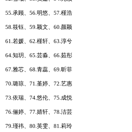
典
55.承顾、56.明悠、57.槿浩
58.筱钰、59.颖文、60.颜颖
61.若媛、62.槿轩、63.淳兮
宝
名
生
大
宝
字
辰
师
64.知玥、65.芸淼、66.茹彤
取
打
起
起
名
分
名
名
67.雅芯、68.青蕊、69.昕菲
70.璐琼、71.堇婷、72.艺惠
73.依瑞、74.悠伦、75.成悦
76.俪婷、77.婧轩、78.洁芸
79.瑾祎、80.英雯、81.莉玲