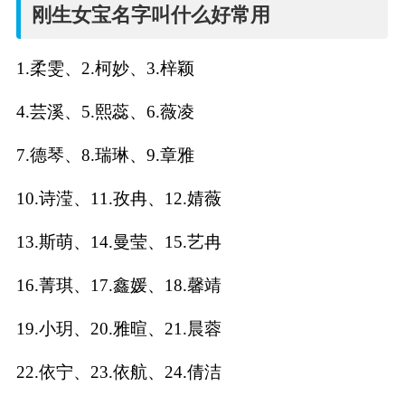
名
刚生女宝名字叫什么好常用
字
1.柔雯、2.柯妙、3.梓颖
打
4.芸溪、5.熙蕊、6.薇凌
分
7.德琴、8.瑞琳、9.章雅
10.诗滢、11.孜冉、12.婧薇
男孩名字打分
13.斯萌、14.曼莹、15.艺冉
女孩名字打分
16.菁琪、17.鑫媛、18.馨靖
生
19.小玥、20.雅暄、21.晨蓉
肖
22.依宁、23.依航、24.倩洁
起