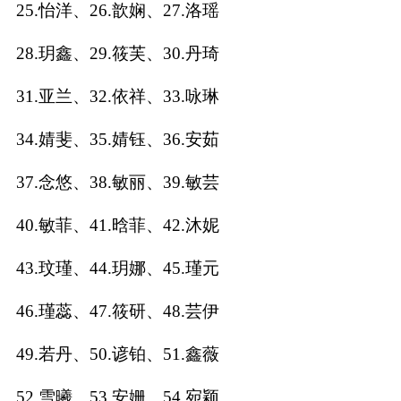
25.怡洋、26.歆娴、27.洛瑶
名
28.玥鑫、29.筱芙、30.丹琦
31.亚兰、32.依祥、33.咏琳
蛇年起名
34.婧斐、35.婧钰、36.安茹
龙年起名
37.念悠、38.敏丽、39.敏芸
兔年起名
40.敏菲、41.晗菲、42.沐妮
虎年起名
43.玟瑾、44.玥娜、45.瑾元
取
46.瑾蕊、47.筱研、48.芸伊
名
49.若丹、50.谚铂、51.鑫薇
字
52.雪曦、53.安姗、54.宛颖