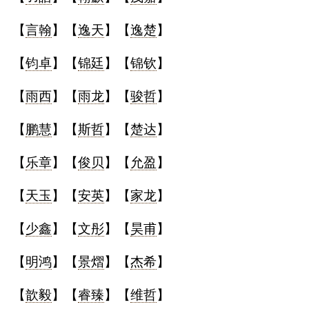
【
言翰
】【
逸天
】【
逸楚
】
【
钧卓
】【
锦廷
】【
锦钦
】
【
雨西
】【
雨龙
】【
骏哲
】
【
鹏慧
】【
斯哲
】【
楚达
】
【
乐章
】【
俊贝
】【
允盈
】
【
天玉
】【
安英
】【
家龙
】
【
少鑫
】【
文彤
】【
昊甫
】
【
明鸿
】【
景熠
】【
杰希
】
【
歆毅
】【
睿臻
】【
维哲
】