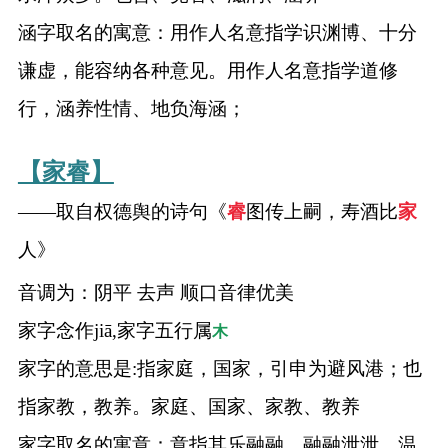
涵字取名的寓意：用作人名意指学识渊博、十分
谦虚，能容纳各种意见。用作人名意指学道修
行，涵养性情、地负海涵；
【家睿】
——取自权德舆的诗句《
睿
图传上嗣，寿酒比
家
人》
音调为：阴平 去声 顺口音律优美
家字念作jiā,家字五行属
木
家字的意思是:指家庭，国家，引申为避风港；也
指家教，教养。家庭、国家、家教、教养
家字取名的寓意：意指其乐融融、融融泄泄、温