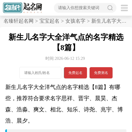
首
名臻轩起名网
>
宝宝起名
>
女孩名字
>
新生儿名字大全洋气点的名字精选,8篇
页
新生儿名字大全洋气点的名字精选
宝
【8篇】
宝
时间:2026-06-12 15:29
起
免费起名
免费测名
名
新生儿名字大全洋气点的名字精选【8篇】有哪
些，推荐符合要求名字思祥、晋宇、晨昊、杰
男孩名字
森、浩淼、爽文、相北、知乐、诗尧、兆宇、博
女孩名字
浩、晨夕。