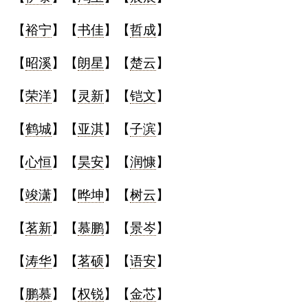
【
裕宁
】【
书佳
】【
哲成
】
【
昭溪
】【
朗星
】【
楚云
】
【
荣洋
】【
灵新
】【
铠文
】
【
鹤城
】【
亚淇
】【
子滨
】
【
心恒
】【
昊安
】【
润慷
】
【
竣潇
】【
晔坤
】【
树云
】
【
茗新
】【
慕鹏
】【
景岑
】
【
涛华
】【
茗硕
】【
语安
】
【
鹏慕
】【
权锐
】【
金芯
】