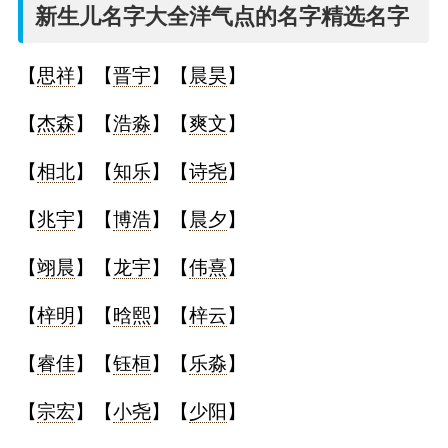
名
新生儿名字大全洋气点的名字精选名字
字
【
思祥
】【
晋宇
】【
晨昊
】
打
【
杰森
】【
浩淼
】【
爽文
】
分
【
相北
】【
知乐
】【
诗尧
】
【
兆宇
】【
博浩
】【
晨夕
】
男孩名字打分
【
翊晨
】【
龙宇
】【
伟熹
】
女孩名字打分
【
梓明
】【
晗熙
】【
梓云
】
生
【
睿佳
】【
钰桓
】【
乐淼
】
肖
【
宗宏
】【
小尧
】【
少阳
】
起