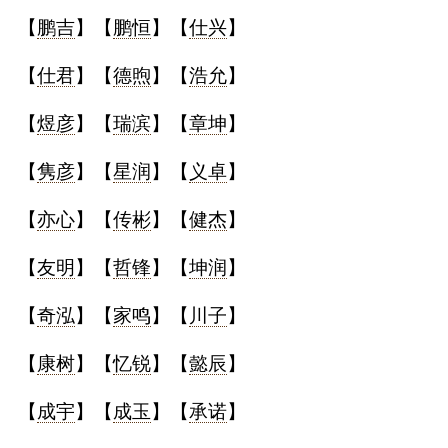
【
鹏吉
】【
鹏恒
】【
仕兴
】
【
仕君
】【
德煦
】【
浩允
】
【
煜彦
】【
瑞滨
】【
章坤
】
【
隽彦
】【
星润
】【
义卓
】
【
亦心
】【
传彬
】【
健杰
】
【
友明
】【
哲锋
】【
坤润
】
【
奇泓
】【
家鸣
】【
川子
】
【
康树
】【
忆锐
】【
懿辰
】
【
成宇
】【
成玉
】【
承诺
】