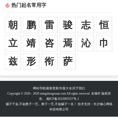
热门起名常用字
朝
鹏
雷
骏
志
恒
立
靖
咨
焉
沁
巾
兹
形
衔
萨
网站导航
|
最新更新
|
专题大全
|
关于我们
Copyright © 2020 - 2026 mingzhengxuan.com All rights reserved. 名臻轩 版权所
有。
湘ICP备2022005557号-1
赐子千金,不如教子一艺。教子一艺,不如赐子一名！ 技术支持：长沙修心网络
科技有限公司