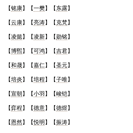
【
铭康
】【
一樊
】【
东露
】
【
云康
】【
亮涛
】【
克梵
】
【
凌懿
】【
凌新
】【
勋铭
】
【
博煕
】【
可鸿
】【
吉君
】
【
和晟
】【
嘉仁
】【
圣元
】
【
培炎
】【
培程
】【
子唯
】
【
宣朝
】【
小羽
】【
峻铠
】
【
弈程
】【
德意
】【
德煜
】
【
恩然
】【
悦明
】【
振涛
】