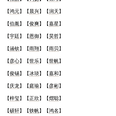
典
【
鸿元
】【
晨兴
】【
润天
】
【
伯胤
】【
俊爽
】【
嘉星
】
【
宇廷
】【
恩御
】【
昊哲
】
宝
名
生
大
宝
字
辰
师
【
涵钦
】【
雨翔
】【
雨贝
】
取
打
起
起
名
分
名
名
【
彦心
】【
世乐
】【
世帆
】
【
俊锡
】【
冰琰
】【
嘉和
】
【
庆龙
】【
庭瑜
】【
彦彬
】
【
梓玺
】【
正欣
】【
熠聪
】
【
硕轩
】【
轶帆
】【
鸿名
】