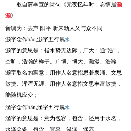
——取自薛季宣的诗句《元夜忆年时，忘情居
灏
灏
》
音调为：去声 阳平 听来动人又与众不同
灏字念作hào,灏字五行属
水
灏字的意思是：指水势无边际，广大；通“浩”，
空旷，浩瀚的样子。广博、博大、灏漫、浩瀚
灏字取名的寓意：用作人名意指思若泉涌、文思
敏捷、浑浑无涯。用作人名意指文思丰富敏捷，
能随机应变；
涵字念作hán,涵字五行属
水
涵字的意思是：意为包容，包含，还用于水名，
水泽众多。包含、宽容、滋润、涵养