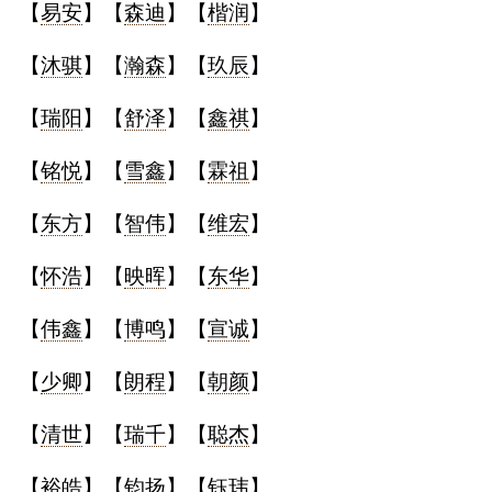
【
易安
】【
森迪
】【
楷润
】
名
【
沐骐
】【
瀚森
】【
玖辰
】
【
瑞阳
】【
舒泽
】【
鑫祺
】
蛇年起名
【
铭悦
】【
雪鑫
】【
霖祖
】
龙年起名
【
东方
】【
智伟
】【
维宏
】
兔年起名
【
怀浩
】【
映晖
】【
东华
】
虎年起名
【
伟鑫
】【
博鸣
】【
宣诚
】
取
【
少卿
】【
朗程
】【
朝颜
】
名
【
清世
】【
瑞千
】【
聪杰
】
字
【
裕皓
】【
钧扬
】【
钰玮
】