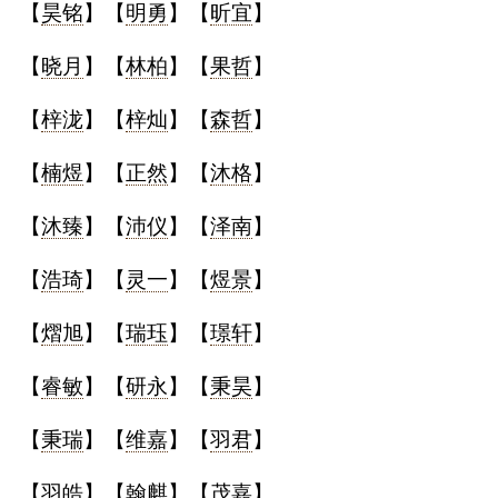
【
昊铭
】【
明勇
】【
昕宜
】
【
晓月
】【
林柏
】【
果哲
】
【
梓泷
】【
梓灿
】【
森哲
】
【
楠煜
】【
正然
】【
沐格
】
【
沐臻
】【
沛仪
】【
泽南
】
【
浩琦
】【
灵一
】【
煜景
】
【
熠旭
】【
瑞珏
】【
璟轩
】
【
睿敏
】【
研永
】【
秉昊
】
【
秉瑞
】【
维嘉
】【
羽君
】
【
羽皓
】【
翰麒
】【
茂嘉
】