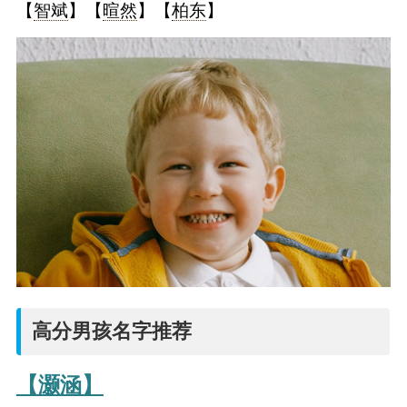
【
智斌
】【
暄然
】【
柏东
】
高分男孩名字推荐
【灏涵】