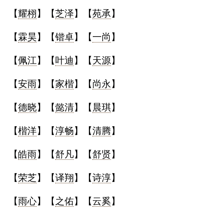
【
耀栩
】【
芝泽
】【
苑承
】
【
霖昊
】【
锴卓
】【
一尚
】
【
佩江
】【
叶迪
】【
天源
】
【
安雨
】【
家楷
】【
尚永
】
【
德晓
】【
懿清
】【
晨琪
】
【
楷洋
】【
淳畅
】【
清腾
】
【
皓雨
】【
舒凡
】【
舒贤
】
【
荣芝
】【
译翔
】【
诗淳
】
【
雨心
】【
之佑
】【
云奚
】