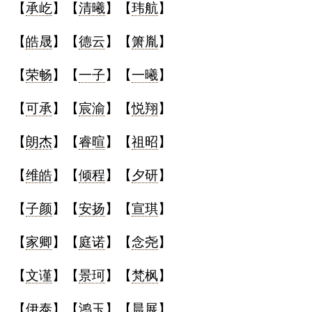
【
承屹
】【
清曦
】【
玮航
】
【
皓晟
】【
德云
】【
箫胤
】
【
荣畅
】【
一子
】【
一曦
】
【
可承
】【
宸渝
】【
悦翔
】
【
朗杰
】【
睿暄
】【
祖昭
】
【
维皓
】【
倾程
】【
夕研
】
【
子颜
】【
安扬
】【
宣琪
】
【
家卿
】【
庭诺
】【
念尧
】
【
文谨
】【
景珂
】【
梵枫
】
【
伊泰
】【
鸿玉
】【
晨展
】