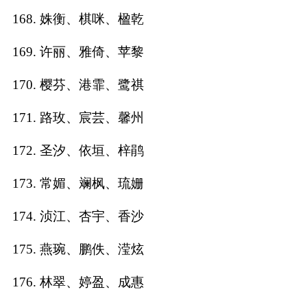
168. 姝衡、棋咪、楹乾
169. 许丽、雅倚、苹黎
170. 樱芬、港霏、鹭祺
171. 路玫、宸芸、馨州
172. 圣汐、依垣、梓鹃
173. 常媚、斓枫、琉姗
174. 浈江、杏宇、香沙
175. 燕琬、鹏佚、滢炫
176. 林翠、婷盈、成惠