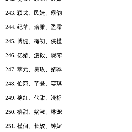
243. 颖戈、民婕、露韵
244. 纪苹、焙雅、盈霜
245. 博婕、梅初、侠槿
246. 亿婧、漫毅、琬棽
247. 萃元、昊玫、婧骅
248. 伯宛、芊登、娈琪
249. 稼红、代甜、漫标
250. 禧甜、娲淑、琳宠
251. 槿侗、长姣、钟媚