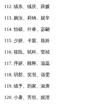
112. 绒东、绒庆、薛媛
113. 婉汝、莉钠、妮辛
114. 怡硕、什睿、宓翩
115. 少妍、卡茵、筱姈
116. 筱阮、轼科、莹祯
117. 序妍、顾释、溢蕊
118. 玥郡、笑湉、诣雯
119. 绒予、韵家、淑庚
120. 小暑、芳坦、妮澄