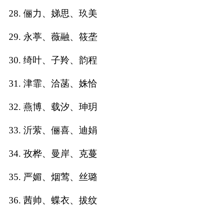
28. 俪力、娣思、玖美
29. 永葶、薇融、筱垄
30. 绮叶、子羚、韵程
31. 津霏、洽菡、姝恰
32. 燕博、载汐、珅玥
33. 沂萦、俪喜、迪娟
34. 孜桦、曼岸、克蔓
35. 严媚、烟莺、丝璐
36. 茜帅、蝶衣、拔纹