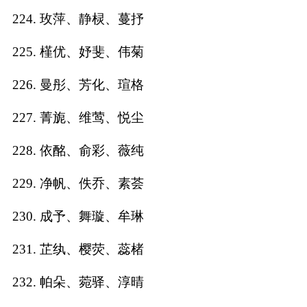
224. 玫萍、静棂、蔓抒
225. 槿优、妤斐、伟菊
226. 曼彤、芳化、瑄格
227. 菁旎、维莺、悦尘
228. 依酩、俞彩、薇纯
229. 净帆、佚乔、素荟
230. 成予、舞璇、牟琳
231. 芷纨、樱荧、蕊楮
232. 帕朵、菀驿、淳晴