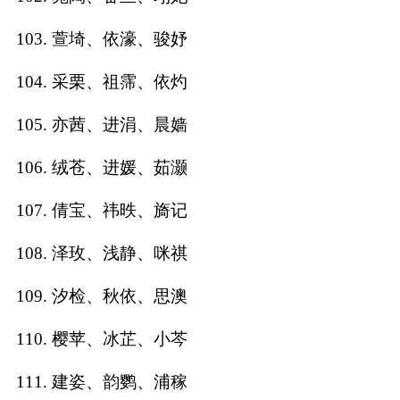
103. 萱埼、依濠、骏妤
104. 采栗、祖霈、依灼
105. 亦茜、进涓、晨嫱
106. 绒苍、进媛、茹灏
107. 倩宝、祎昳、旖记
108. 泽玫、浅静、咪祺
109. 汐检、秋依、思澳
110. 樱苹、冰芷、小芩
111. 建姿、韵鹦、浦稼