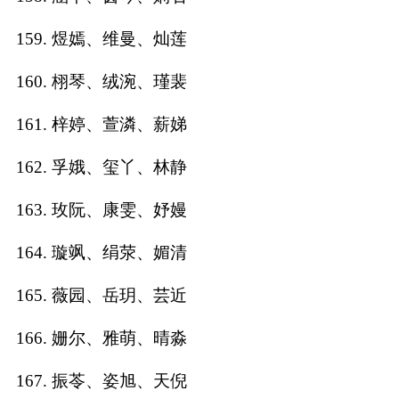
159. 煜嫣、维曼、灿莲
160. 栩琴、绒涴、瑾裴
161. 梓婷、萱潾、薪娣
162. 孚娥、玺丫、林静
163. 玫阮、康雯、妤嫚
164. 璇飒、绢荥、媚清
165. 薇园、岳玥、芸近
166. 姗尔、雅萌、晴淼
167. 振苓、姿旭、天倪