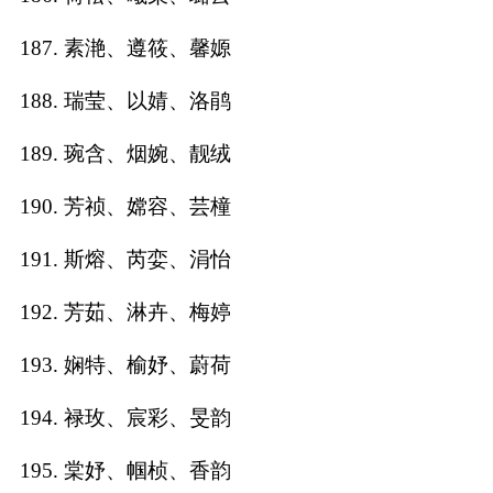
187. 素滟、遵筱、馨嫄
188. 瑞莹、以婧、洛鹃
189. 琬含、烟婉、靓绒
190. 芳祯、嫦容、芸橦
191. 斯熔、芮娈、涓怡
192. 芳茹、淋卉、梅婷
193. 娴特、榆妤、蔚荷
194. 禄玫、宸彩、旻韵
195. 棠妤、帼桢、香韵