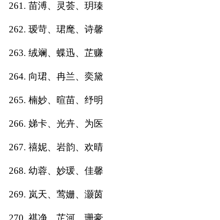
261. 苗溥、灵荟、玥瑧
262. 瑷苛、珺麾、诗馨
263. 绒斓、蝶迅、芷赚
264. 向珺、冉兰、奕黛
265. 楠妙、暄苗、纾明
266. 娣卡、光卉、为医
267. 禧妮、岩韵、欢晴
268. 幼蓉、妙瑗、佳馨
269. 岚天、莺姗、灏茵
270. 祺净、芷河、珊豪