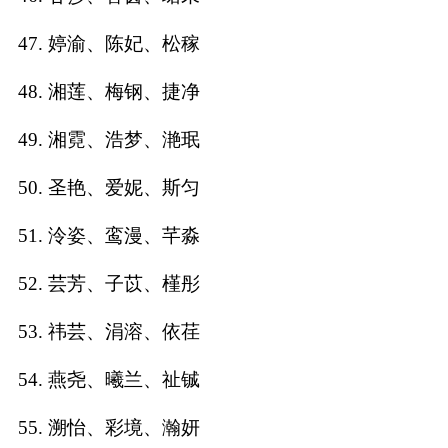
47. 婷渝、陈妃、松稼
48. 湘莲、梅钢、捷净
49. 湘霓、浩梦、滟珉
50. 圣艳、爱妮、斯匀
51. 泠姿、鸾漫、芊淼
52. 芸芳、子苡、槿彤
53. 祎芸、涓溶、依荏
54. 燕尧、曦兰、祉铖
55. 溯怡、彩境、瀚妍