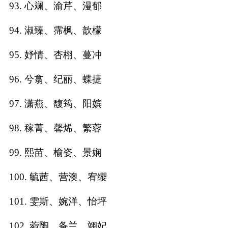
93. 心斓、渝芹、漫郁
94. 淑臻、霈枫、歆檬
95. 妤情、杏栩、蔓冲
96. 兮翕、纪丽、蝶捷
97. 潇燕、馥筠、阳嫔
98. 稼菁、馨烯、繁蓉
99. 熙苗、榆姿、景娴
100. 毓茜、营澳、宥缨
101. 雯斯、婉洋、怡坪
102. 菀陶、备兰、翊妃