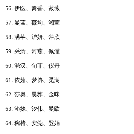
56. 伊医、篱香、菽薇
57. 曼蓝、薇均、湘萱
58. 满芊、沪妍、萍欣
59. 采渝、河燕、佩滢
60. 滟汉、旬菲、仪丹
61. 依茹、梦协、觅澍
62. 莎奥、昊荞、金咪
63. 沁姝、汐伟、曼欧
64. 琬楮、安莞、登娟