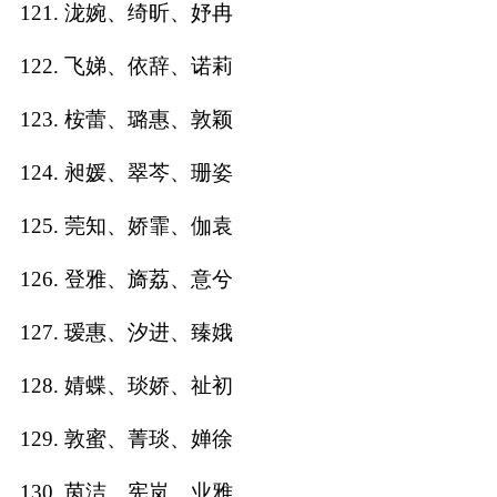
121. 泷婉、绮昕、妤冉
122. 飞娣、依辞、诺莉
123. 桉蕾、璐惠、敦颖
124. 昶媛、翠芩、珊姿
125. 莞知、娇霏、伽袁
126. 登雅、旖荔、意兮
127. 瑷惠、汐进、臻娥
128. 婧蝶、琰娇、祉初
129. 敦蜜、菁琰、婵徐
130. 茵洁、宪岚、业雅