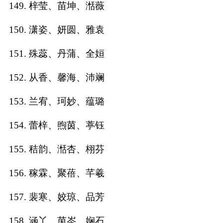
149. 梓莹、苗坤、湉薇
150. 潇姿、妍圆、雅袁
151. 殊蕊、丹蒲、全姮
152. 从香、馨海、沛斓
153. 兰宥、珂妙、蕴璐
154. 蕾梓、煦茵、葶钰
155. 秸韵、湉杏、栩芬
156. 稼霖、聚蓓、芊羲
157. 裴寒、姣琼、品芳
158. 涵丫、茵岑、娴石