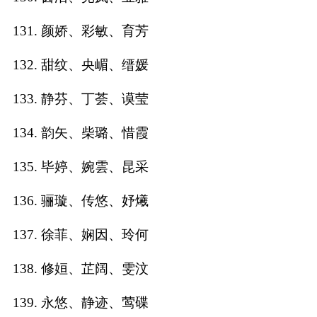
131. 颜娇、彩敏、育芳
132. 甜纹、央嵋、缙媛
133. 静芬、丁荟、谟莹
134. 韵矢、柴璐、惜霞
135. 毕婷、婉雲、昆采
136. 骊璇、传悠、妤爔
137. 徐菲、娴因、玲何
138. 修姮、芷阔、雯汶
139. 永悠、静迹、莺碟