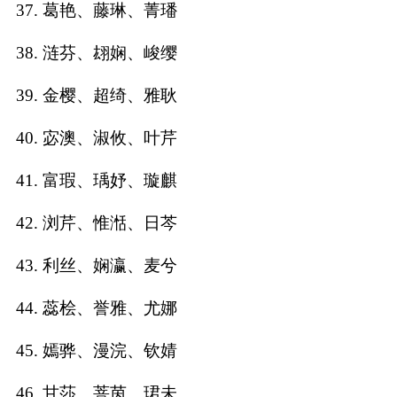
37. 葛艳、藤琳、菁璠
38. 涟芬、翃娴、峻缨
39. 金樱、超绮、雅耿
40. 宓澳、淑攸、叶芹
41. 富瑕、瑀妤、璇麒
42. 浏芹、惟湉、日芩
43. 利丝、娴瀛、麦兮
44. 蕊桧、誉雅、尤娜
45. 嫣骅、漫浣、钦婧
46. 甘莎、菩茵、珺未