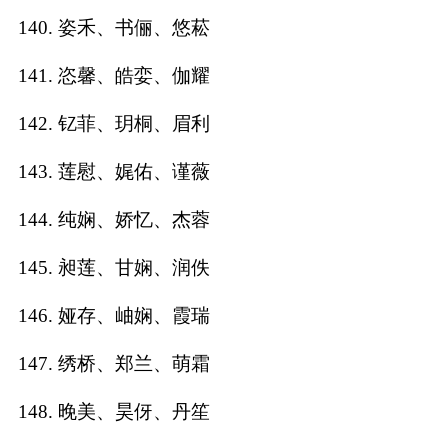
140. 姿禾、书俪、悠菘
141. 恣馨、皓娈、伽耀
142. 钇菲、玥桐、眉利
143. 莲慰、娓佑、谨薇
144. 纯娴、娇忆、杰蓉
145. 昶莲、甘娴、润佚
146. 娅存、岫娴、霞瑞
147. 绣桥、郑兰、萌霜
148. 晚美、昊伢、丹笙