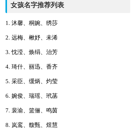
名
女孩名字推荐列表
字
1. 沐馨、桐婉、绣莎
打
2. 远梅、楸妤、未浠
分
3. 忱滢、焕绢、治芳
4. 琦什、丽迅、香齐
男孩名字打分
5. 采臣、缓炳、灼莹
女孩名字打分
6. 婉俊、瑞瑶、玳菡
生
7. 裴渝、篮俪、鸣茵
肖
8. 岚鸾、馥甄、煜慧
起