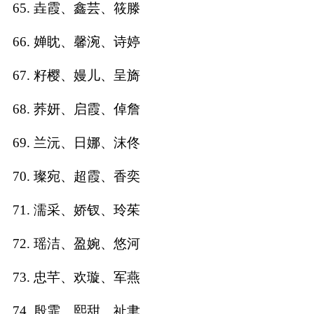
65. 垚霞、鑫芸、筱滕
66. 婵眈、馨涴、诗婷
67. 籽樱、嫚儿、呈旖
68. 荞妍、启霞、倬詹
69. 兰沅、日娜、沫佟
70. 璨宛、超霞、香奕
71. 濡采、娇钗、玲茱
72. 瑶洁、盈婉、悠河
73. 忠芊、欢璇、军燕
74. 殷霏、熙甜、祉聿