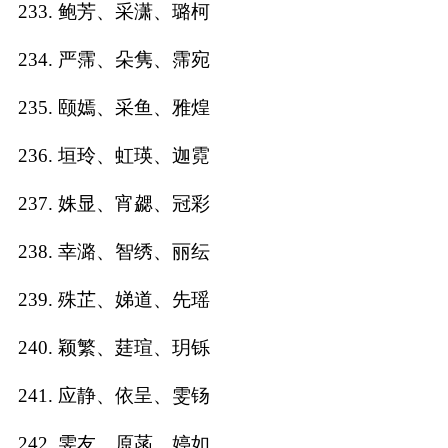
233. 鲍芳、采潇、璐柯
234. 严霈、朵隽、霈宛
235. 颐嫣、采鱼、雅煌
236. 垣玲、虹瑛、迦霓
237. 姝显、宵勰、冠彩
238. 幸潞、智绣、丽纭
239. 殊芷、娣道、先瑶
240. 颖繁、莛瑄、玥铄
241. 应静、依呈、雯钖
242. 雯友、原菡、婷如