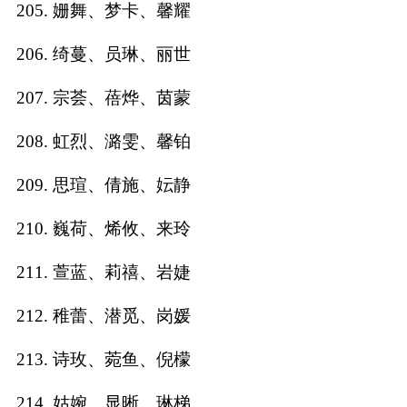
205. 姗舞、梦卡、馨耀
206. 绮蔓、员琳、丽世
207. 宗荟、蓓烨、茵蒙
208. 虹烈、潞雯、馨铂
209. 思瑄、倩施、妘静
210. 巍荷、烯攸、来玲
211. 萱蓝、莉禧、岩婕
212. 稚蕾、潜觅、岗媛
213. 诗玫、菀鱼、倪檬
214. 姑婉、显晰、琳梯