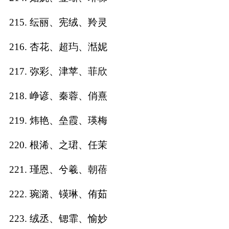
215. 纭丽、宪绒、羚灵
216. 杏花、超玙、湉妮
217. 弥彩、津苹、菲欣
218. 峥谚、秦蓉、俏熹
219. 炜艳、垒霞、瑛梅
220. 根浠、之珺、任茉
221. 瑾恩、兮羲、朝蓓
222. 琬潞、锳琳、侑茹
223. 绒丞、锶霏、愉妙