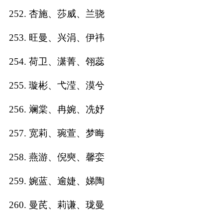
252. 杏施、莎威、兰骁
253. 旺曼、兴涓、伊祎
254. 荷卫、潇菁、翎蕊
255. 璇彬、弋滢、漠兮
256. 斓棠、冉婉、冼妤
257. 宽莉、琬萱、梦晦
258. 燕游、倪奭、馨娈
259. 婉蓝、逾婕、娣陶
260. 曼芪、莉谦、珑曼