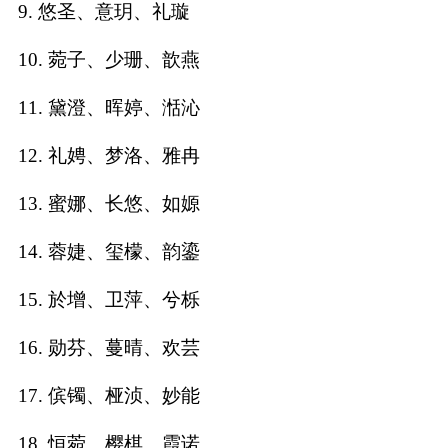
9. 悠圣、意玥、礼璇
名
10. 菀子、少珊、歆燕
11. 黛澄、晖婷、湉沁
蛇年起名
12. 礼娉、梦洛、雅冉
龙年起名
13. 蜜娜、长悠、如嫄
兔年起名
14. 蓉婕、玺檬、韵鎏
虎年起名
15. 於增、卫萍、兮栎
取
16. 勋芬、蔓晴、欢芸
名
17. 傧镯、桠浈、妙能
字
18. 恒菀、樱棋、霞诺