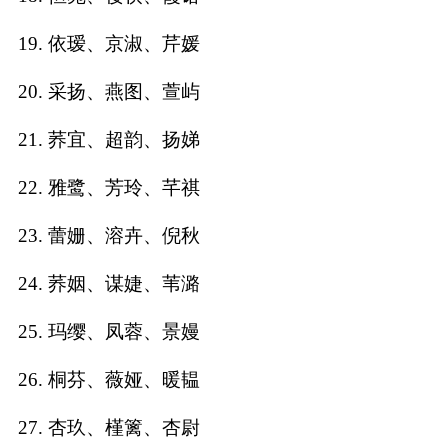
典
19. 依瑷、京淑、芹媛
20. 采扬、燕图、萱屿
21. 荞宜、超韵、扬娣
宝
名
生
大
宝
字
辰
师
22. 雅鹭、芳玲、芊祺
取
打
起
起
名
分
名
名
23. 蕾姗、溶卉、倪秋
24. 荞姻、谋婕、苇潞
25. 玛缨、凤蓉、景嫚
26. 桐芬、薇娅、暖韫
27. 杏玖、槿篱、杏尉