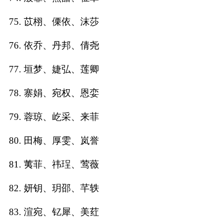
75. 苡栩、傈依、沫莎
76. 依乔、丹邦、倩尧
77. 垣梦、婕弘、莲卿
78. 寨娟、宛权、恩娈
79. 蓉琼、屹采、来菲
80. 田梅、厚雯、岚誉
81. 荑菲、祎珵、莺薇
82. 妍钥、玥邵、芊轶
83. 渲宛、钇犀、美荭