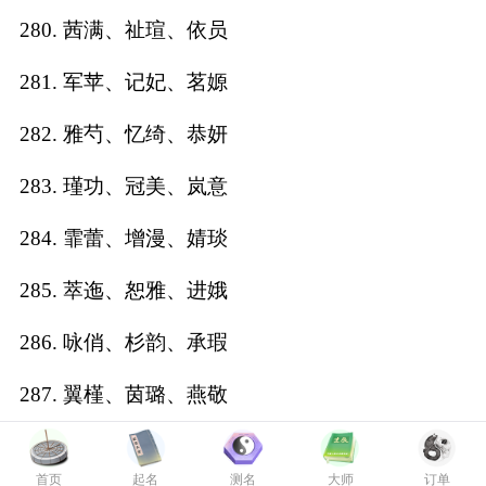
280. 茜满、祉瑄、依员
281. 军苹、记妃、茗嫄
282. 雅芍、忆绮、恭妍
283. 瑾功、冠美、岚意
284. 霏蕾、增漫、婧琰
285. 萃迤、恕雅、进娥
286. 咏俏、杉韵、承瑕
287. 翼槿、茵璐、燕敬
288. 必蔓、珑恰、莘惠
首页
起名
测名
大师
订单