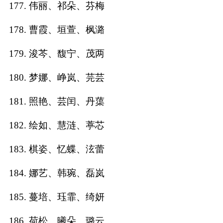
177. 伟丽、祁朵、芬梅
178. 曹霞、垣萱、枫潞
179. 浚芩、馥宁、茂两
180. 梦娜、峥岚、芫芸
181. 照艳、芸闰、丹蕖
182. 绘如、慧涟、葶芯
183. 棋姿、忆蝶、泫蕾
184. 娜艺、韩琬、磊岚
185. 蔓培、珏霏、绮妍
186. 荷松、曦朵、璐云