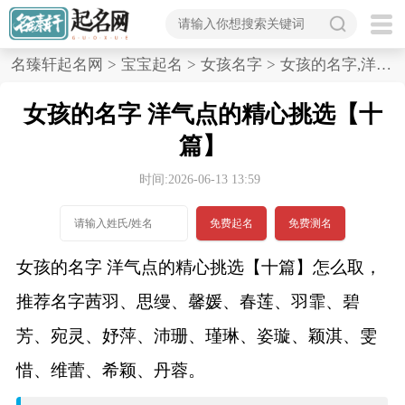
首
名臻轩起名网
>
宝宝起名
>
女孩名字
>
女孩的名字,洋气点的精心挑选,十篇
页
女孩的名字 洋气点的精心挑选【十
宝
篇】
宝
时间:2026-06-13 13:59
起
免费起名
免费测名
名
女孩的名字 洋气点的精心挑选【十篇】怎么取，
推荐名字茜羽、思缦、馨媛、春莲、羽霏、碧
男孩名字
芳、宛灵、妤萍、沛珊、瑾琳、姿璇、颖淇、雯
女孩名字
惜、维蕾、希颖、丹蓉。