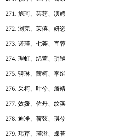
271. 旎珂、芸莛、演娉
272. 浏宪、茉僖、妍恣
273. 诺瑾、七荟、宵蓉
274. 理虹、绵萱、玥罡
275. 骋琳、茜柯、李绢
276. 采柯、叶兮、旖靖
277. 效媛、佐丹、纹滨
278. 迪净、荷弦、琪兮
279. 玮芹、瑾溢、蝶苔