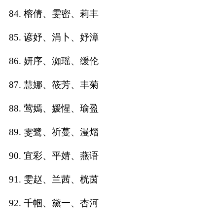
84. 榕倩、雯密、莉丰
85. 谚妤、涓卜、妤漳
86. 妍序、洳瑶、缓伦
87. 慧娜、筱芳、丰菊
88. 莺嫣、媛惺、瑜盈
89. 雯鹭、祈蔓、漫熠
90. 宜彩、平婧、燕语
91. 雯赵、兰茜、桄茵
92. 千帼、黛一、杏河