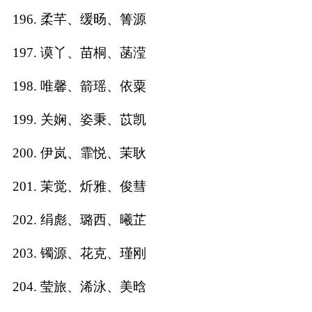
196. 柔芊、缓旸、箐源
197. 谟丫、苗桐、菡滢
198. 唯馨、箭瑶、依粟
199. 关娴、姿秉、苡凯
200. 伊岚、霏悦、茉耿
201. 茉觉、炘雅、俊彗
202. 绢彪、璐西、曦芷
203. 镯源、花克、瑾刚
204. 莹旅、浠泳、美晗