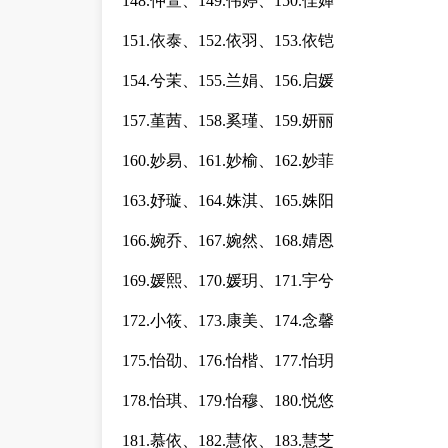
148.仲萱、149.伟婷、150.佳婵
151.依泰、152.依羽、153.依铠
154.兮茉、155.兰娟、156.启媛
157.堇茜、158.奚瑾、159.妍丽
160.妙易、161.妙榆、162.妙菲
163.妤璇、164.姝淇、165.姝阳
166.婉乔、167.婉然、168.婧恩
169.媛熙、170.媛玥、171.宇兮
172.小筱、173.康美、174.念馨
175.怡劭、176.怡楷、177.怡玥
178.怡琪、179.怡穆、180.悦悠
181.慕依、182.慧依、183.慧芝