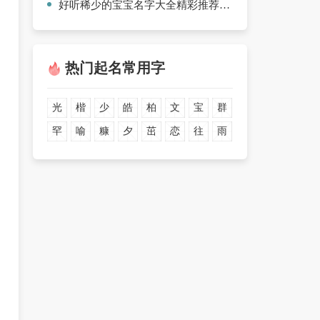
好听稀少的宝宝名字大全精彩推荐【10篇】
热门起名常用字
光
楷
少
皓
柏
文
宝
群
罕
喻
糠
夕
茁
恋
往
雨