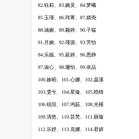
82.钰莉、83.婉灵、84.梦曦
85.玉瑾、86.玮菁、87.婧尧
88.涵婉、89.颖婷、90.子韫
91.月婉、92.瑾源、93.芳怡
94.乐嫣、95.延婷、96.恩静
97.淑心、98.珊怡、99.依品
100.姝昭、101.心娜、102.蕊溪
103.雯兮、104.星璇、105.晗晴
106.锐瑄、107.鸿茹、108.光槿
109.清悠、110.芸梵、111.丽璇
112.乐妤、113.克娜、114.君妍