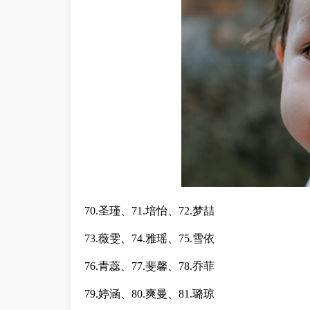
70.圣瑾、71.培怡、72.梦喆
73.薇雯、74.雅瑶、75.雪依
76.青蕊、77.斐馨、78.乔菲
79.婷涵、80.爽曼、81.璐琼