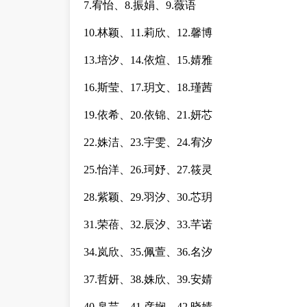
7.宥怡、8.振娟、9.薇语
10.林颖、11.莉欣、12.馨博
13.培汐、14.依煊、15.婧雅
16.斯莹、17.玥文、18.瑾茜
19.依希、20.依锦、21.妍芯
22.姝洁、23.宇雯、24.宥汐
25.怡洋、26.珂妤、27.筱灵
28.紫颖、29.羽汐、30.芯玥
31.荣蓓、32.辰汐、33.芊诺
34.岚欣、35.佩萱、36.名汐
37.哲妍、38.姝欣、39.安婧
40.帛芸、41.彦娴、42.晓婧