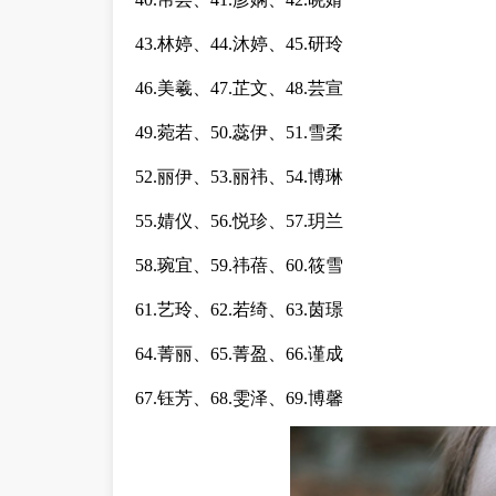
43.林婷、44.沐婷、45.研玲
46.美羲、47.芷文、48.芸宣
49.菀若、50.蕊伊、51.雪柔
52.丽伊、53.丽祎、54.博琳
55.婧仪、56.悦珍、57.玥兰
58.琬宜、59.祎蓓、60.筱雪
61.艺玲、62.若绮、63.茵璟
64.菁丽、65.菁盈、66.谨成
67.钰芳、68.雯泽、69.博馨