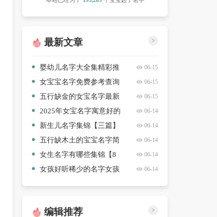
本站已经为了
193,203
个宝宝起了名字
最新文章
>
婴幼儿名字大全集精彩推
06-15
荐【七篇】
女宝宝名字免费参考查询
06-15
分享【四篇】
五行缺金的女宝名字最新
06-15
【4篇】
2025年女宝名字寓意好的
06-14
名字免费分享【十篇】
新生儿名字集锦【三篇】
06-14
五行缺木土的宝宝名字简
06-14
单【8篇】
女生名字有哪些集锦【8
06-14
篇】
女孩好听稀少的名字女孩
06-14
高质量【九篇】
编辑推荐
>