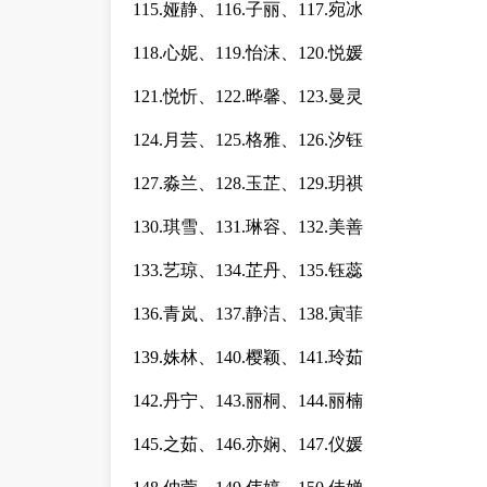
115.娅静、116.子丽、117.宛冰
118.心妮、119.怡沫、120.悦媛
121.悦忻、122.晔馨、123.曼灵
124.月芸、125.格雅、126.汐钰
127.淼兰、128.玉芷、129.玥祺
130.琪雪、131.琳容、132.美善
133.艺琼、134.芷丹、135.钰蕊
136.青岚、137.静洁、138.寅菲
139.姝林、140.樱颖、141.玲茹
142.丹宁、143.丽桐、144.丽楠
145.之茹、146.亦娴、147.仪媛