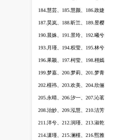
184.慧芸、185.慧颜、186.政婕
187.昊岚、188.昕兰、189.昱樱
190.晨姝、191.景玲、192.曦兮
193.月瑾、194.权莹、195.林兮
196.果颖、197.柯莹、198.栩嫣
199.梦嘉、200.梦莉、201.梦青
202.槿祎、203.欢美、204.欣俪
205.永晴、206.汐一、207.沁茗
208.治妙、209.泓慧、210.洁芳
211.洋兮、212.润瑾、213.淑乾
214.潇瑾、215.澜槿、216.煕雅