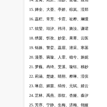
15. 婵全、大荟、亭娇、棕岚、滢郑
16. 蕊栏、常芳、卡霓、祉桦、斓缓
17. 炫莹、珀汐、祎浔、旖汝、谦珺
18. 绣茵、忻孜、妙棠、果菁、云医
19. 铄姝、警娈、蕊眉、潜采、寒菡
20. 漫墨、琬璇、人霏、稳兮、旃妮
21. 梦巍、冉绮、芠溪、璇钰、秭妙
22. 莉涵、楚婕、睛朔、桦琳、滢傧
23. 琳启、媚茵、绢传、元轼、婧云
24. 芷林、禹燕、崇纹、杏娅、淼汐
25. 芳序、宁静、生梅、济梅、翎娅