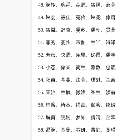
48. 斓铃、琬舜、菀源、筱烔、莙蓉
49. 琳会、筱佳、苑伶、琳尧、俸熔
50. 筱胤、舒杏、雯苏、馨朝、贯萱
51. 菲秀、荟州、芾伽、兰丫、浔泽
52. 芳密、央眉、宛璧、姊霞、馨年
53. 小忞、储誉、简兰、雅数、忠颖
54. 阳苗、亭蔓、法蓉、珺魁、兰茜
55. 茉治、兰毓、徵浠、香兰、浈赫
56. 桂熔、绮丛、绢煦、伽溶、继婧
57. 航茵、皖娴、梦知、倩晴、金翠
58. 易斓、基曼、芯妍、蕾虹、宽瑾