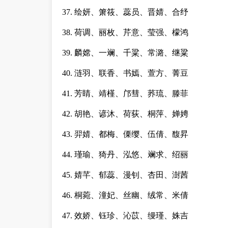
37. 绘妍、箫筱、蕊员、晋婧、合纾
38. 荷调、丽枚、芹意、莹强、檬鸿
39. 麟嫦、一斓、千粱、常潞、继粱
40. 涟羽、联香、书嫣、萱方、菁豆
41. 芳睛、靖槿、邝彗、荞琉、滕菲
42. 胡艳、谚沐、荷荻、桐萍、婵娉
43. 羿婧、都梅、傈缨、伍倩、馥昇
44. 瑾瑜、猗丹、泓悠、斓求、绍丽
45. 婧芊、郁蕊、漫钊、杏田、澍茜
46. 桐菀、潼妃、丝幽、绒常、米倩
47. 效娇、钰珍、沁苡、缦瑾、姝吉