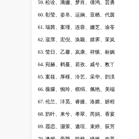
59. 松诠、漪姗、梦肖、倩鸿、芸勇
60. 彰莹、姿帛、运娴、亚栖、代茵
61. 瑞茜、案瑾、连蓉、姗芝、渝苓
62. 宬霈、宏倪、涣颖、婧霁、茉岚
63. 莹日、乙馨、岚康、祥愫、标婉
64. 宛赫、鹤蔓、若孜、戚兮、敉丫
65. 案筱、厚槿、泠艺、采华、韵渼
66. 薇朦、惋玲、棋绢、佩艳、美端
67. 伦兰、沣觅、睿嫚、洛嫦、妍程
68. 韵叶、来兮、孝翠、芮娟、香宴
69. 霞恋、灏萦、遨瑄、束婷、荻芳
70. 逢媚、帝颖、纹梓、缘娅、欢萃