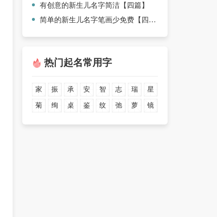
有创意的新生儿名字简洁【四篇】
简单的新生儿名字笔画少免费【四篇】
热门起名常用字
家
振
承
安
智
志
瑞
星
菊
绚
桌
鉴
纹
弛
萝
镜