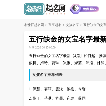
名臻轩起名网
>
宝宝起名
>
女孩名字
>
五行缺金的女宝
五行缺金的女宝名字最新
时间:2026-06-15 06:59
五行缺金的女宝名字最新【4篇】如何起，推
依帆、婧玲、蕊琳、岚俐、淑芸、沛滢、姝静
女孩名字推荐列表
1. 伊慧、霏筠、雯泷、依榆、令馨
2. 娴丁、芊渤、妗墨、宛彪、薇同