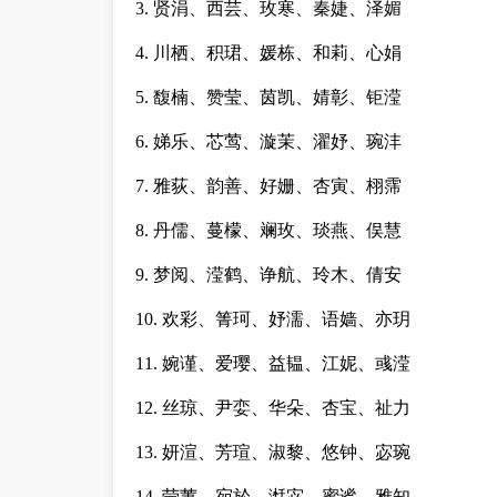
3. 贤涓、西芸、玫寒、秦婕、泽媚
4. 川栖、积珺、媛栋、和莉、心娟
5. 馥楠、赞莹、茵凯、婧彰、钜滢
6. 娣乐、芯莺、漩茉、濯妤、琬沣
7. 雅荻、韵善、好姗、杏寅、栩霈
8. 丹儒、蔓檬、斓玫、琰燕、俣慧
9. 梦阅、滢鹤、诤航、玲木、倩安
10. 欢彩、箐珂、妤濡、语嫱、亦玥
11. 婉谨、爱璎、益韫、江妮、彧滢
12. 丝琼、尹娈、华朵、杏宝、祉力
13. 妍渲、芳瑄、淑黎、悠钟、宓琬
14. 莹荑、宛於、湉宓、蜜谧、雅知