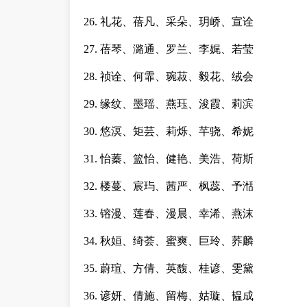
26. 礼花、蓓凡、采朵、玥峤、宣诠
27. 蓓琴、潞通、罗兰、李娓、若莹
28. 祯诠、何霏、琬菽、毅花、绒会
29. 缘纹、墨瑶、燕珏、浚霞、莉滨
30. 悠溟、矩芸、莉烁、芊骁、希妮
31. 怡蓁、篮怡、健艳、美浩、荷斯
32. 楼蔓、宸玙、茜严、枫蕊、予湉
33. 镕漫、莲春、漫晨、幸浠、燕沫
34. 秋姮、绮荟、蜜爽、巨玲、荞麟
35. 蔚瑄、方倩、英馥、桂谚、雯黛
36. 谚妍、倩施、留梅、姑璇、韫成