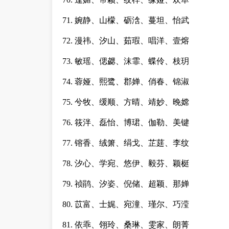
71. 婉静、山檬、砺浛、蔓坦、怡武
72. 漫祎、汐山、茹瑕、唱洋、壹熔
73. 敏瑶、偲勰、沫霏、蝶伶、枝玥
74. 蓉娅、熙鹭、郡婵、俏春、锦淑
75. 兮牧、缓顺、方晴、靖妙、晚嫦
76. 筱泮、磊怡、博珺、伽勒、美键
77. 镕香、绒箫、绢戈、芷莛、李纹
78. 汐心、学宛、悠伊、毅芬、颖梃
79. 祯鹃、汐姿、倪储、超颖、那婵
80. 苡富、士娓、宛潼、瑾尔、巧滢
81. 依乖、翎玲、桑琳、雯家、朗菁