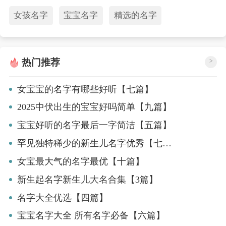
女孩名字
宝宝名字
精选的名字
热门推荐
>
女宝宝的名字有哪些好听【七篇】
2025中伏出生的宝宝好吗简单【九篇】
宝宝好听的名字最后一字简洁【五篇】
罕见独特稀少的新生儿名字优秀【七篇】
女宝最大气的名字最优【十篇】
新生起名字新生儿大名合集【3篇】
名字大全优选【四篇】
宝宝名字大全 所有名字必备【六篇】