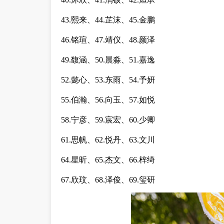
43.熙来、44.芷沫、45.金鹏
46.铭瑄、47.靖仪、48.颜泽
49.馥涵、50.晨淼、51.嘉逸
52.懿心、53.东雨、54.予妍
55.伯瀚、56.向玉、57.如悦
58.宁彦、59.宸宏、60.少卿
61.思帆、62.悦丹、63.文川
64.星昕、65.杰文、66.梓绮
67.欣玟、68.泽俊、69.玺研