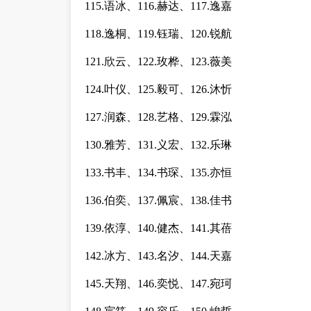
115.语冰、116.赫达、117.逸嘉
118.逸桐、119.钰瑞、120.锐航
121.欣云、122.玫桦、123.薇美
124.叶仪、125.毅可、126.沐忻
127.润森、128.艺格、129.霖泓
130.雅芳、131.义宏、132.乐琳
133.书丰、134.书琛、135.亦恒
136.伯奕、137.佩宸、138.佳书
139.依淳、140.健杰、141.其蓓
142.冰方、143.名汐、144.天嘉
145.天翔、146.奕悦、147.宛珂