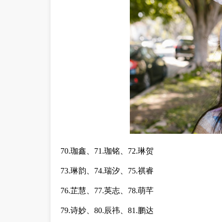
70.珈鑫、71.珈铭、72.琳贺
73.琳韵、74.瑞汐、75.祺睿
76.芷慧、77.英志、78.萌芊
79.诗妙、80.辰祎、81.鹏达