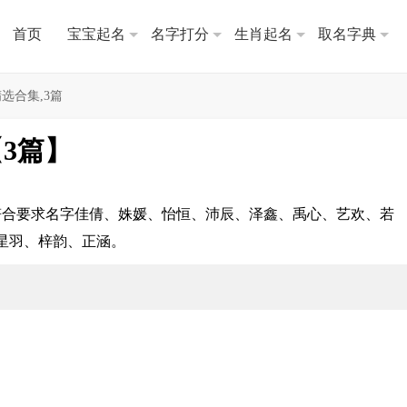
首页
宝宝起名
名字打分
生肖起名
取名字典
选合集,3篇
3篇】
符合要求名字佳倩、姝媛、怡恒、沛辰、泽鑫、禹心、艺欢、若
星羽、梓韵、正涵。