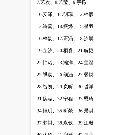
7.艺欢、8.若莹、9.宇扬
10.安泽、11.明瑞、12.梓彦
13.诗蕊、14.振烨、15.星羽
16.梓韵、17.正涵、18.汐晨
19.芷汐、20.桐淼、21.航恺
22.怡诺、23.瀚洋、24.玺澄
25.祺宸、26.颂涵、27.馨锐
28.智凯、29.岚昕、30.哲洋
31.婉滢、32.宁程、33.恩琦
34.恺玥、35.昕燚、36.景骐
37.梦祺、38.永钦、39.江珊
40.沐欣、41.润硕、42.烜承