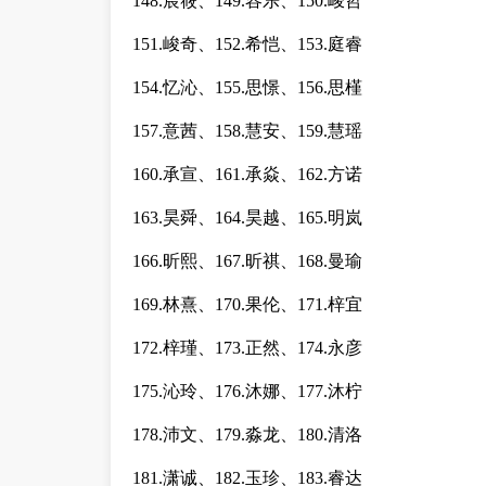
148.宸筱、149.容乐、150.峻哲
151.峻奇、152.希恺、153.庭睿
154.忆沁、155.思憬、156.思槿
157.意茜、158.慧安、159.慧瑶
160.承宣、161.承焱、162.方诺
163.昊舜、164.昊越、165.明岚
166.昕熙、167.昕祺、168.曼瑜
169.林熹、170.果伦、171.梓宜
172.梓瑾、173.正然、174.永彦
175.沁玲、176.沐娜、177.沐柠
178.沛文、179.淼龙、180.清洛
181.潇诚、182.玉珍、183.睿达