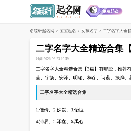
名臻轩起名网
>
宝宝起名
>
女孩名字
>
二字名字大全精
二字名字大全精选合集【
时间:2026-06-23 10:59
二字名字大全精选合集【3篇】有哪些，推荐
莹、宇扬、安泽、明瑞、梓彦、诗蕊、振烨、
二字名字大全精选合集
1.佳倩、2.姝媛、3.怡恒
4.沛辰、5.泽鑫、6.禹心