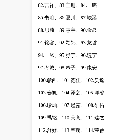
82.吉祥、83.宜珊、84.一璐
85.书瑄、86.夏川、87.峻溪
88.思莉、89.慧宇、90.金晟
91.锦容、92.颖锦、93.龙哲
94.一冰、95.妤宁、96.婕宁
97.宥城、98.希子、99.康安
100.彦西、101.德佳、102.昊逸
103.春帆、104.泽之、105.洋睿
106.珍灿、107.瑾茹、108.研佑
109.禹铭、110.美意、111.臻杰
112.舒妤、113.芊璇、114.荣蓓