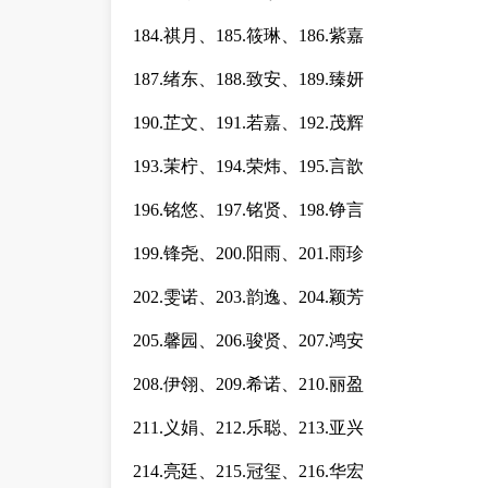
184.祺月、185.筱琳、186.紫嘉
187.绪东、188.致安、189.臻妍
190.芷文、191.若嘉、192.茂辉
193.茉柠、194.荣炜、195.言歆
196.铭悠、197.铭贤、198.铮言
199.锋尧、200.阳雨、201.雨珍
202.雯诺、203.韵逸、204.颖芳
205.馨园、206.骏贤、207.鸿安
208.伊翎、209.希诺、210.丽盈
211.义娟、212.乐聪、213.亚兴
214.亮廷、215.冠玺、216.华宏