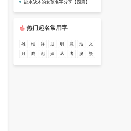
缺水缺木的女孩名字分享【四篇】
热门起名常用字
雄
维
祥
朋
明
意
浩
文
月
戚
泥
妹
丛
者
澳
疑