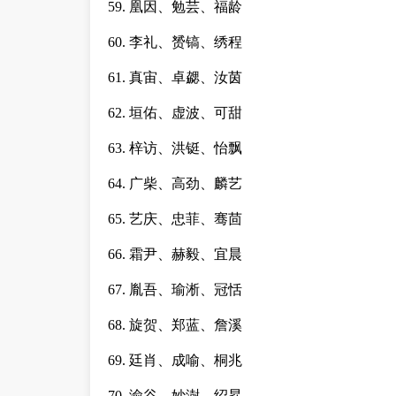
59. 凰因、勉芸、福龄
60. 李礼、赟镐、绣程
61. 真宙、卓勰、汝茵
62. 垣佑、虚波、可甜
63. 梓访、洪铤、怡飘
64. 广柴、高劲、麟艺
65. 艺庆、忠菲、骞茴
66. 霜尹、赫毅、宜晨
67. 胤吾、瑜淅、冠恬
68. 旋贺、郑蓝、詹溪
69. 廷肖、成喻、桐兆
70. 渝谷、妙澍、绍昇