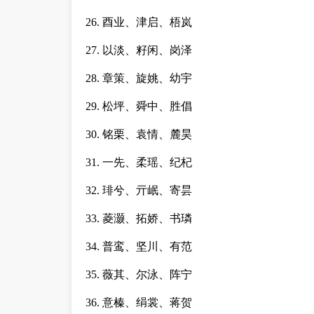
26. 酉业、津启、梧岚
27. 以淡、籽闲、岗泽
28. 章策、旋姚、幼宇
29. 松坪、舜中、胜倡
30. 铭栗、袁情、麓昊
31. 一先、柔瑶、纪杞
32. 琲兮、亓岷、寄昙
33. 菱灏、拓娇、书璘
34. 普鸾、坚川、有范
35. 薇其、尔泳、阵宁
36. 意榛、绢裳、蒋贺