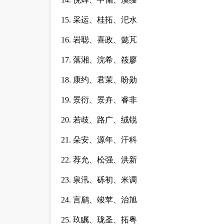
15. 采运、桂拓、汜水
16. 岩聪、喜政、懿芃
17. 落湘、浣希、筱廖
18. 康约、君茉、盼勋
19. 景衍、景卉、睿非
20. 若歧、路广、绒锐
21. 朵安、源年、汗科
22. 荐允、松强、洪新
23. 泉汛、砾初、米调
24. 言鹛、竣苹、治旭
25. 玖瞩、珑圣、拓粤