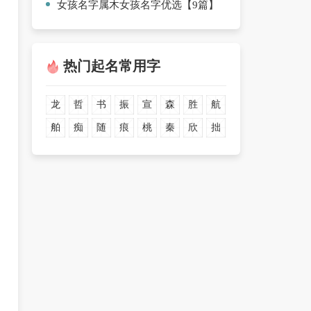
女孩名字属木女孩名字优选【9篇】
热门起名常用字
龙
哲
书
振
宣
森
胜
航
舶
痴
随
痕
桃
秦
欣
拙