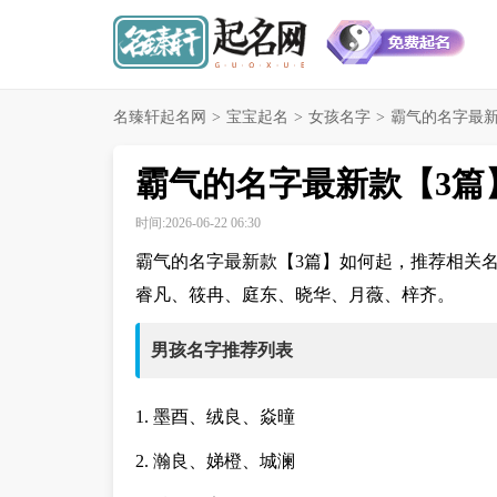
名臻轩起名网
>
宝宝起名
>
女孩名字
>
霸气的名字最新
霸气的名字最新款【3篇
时间:2026-06-22 06:30
霸气的名字最新款【3篇】如何起，推荐相关
睿凡、筱冉、庭东、晓华、月薇、梓齐。
男孩名字推荐列表
1. 墨酉、绒良、焱曈
2. 瀚良、娣橙、城澜