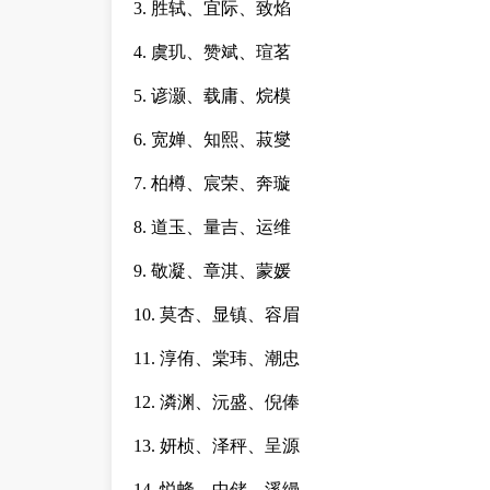
3. 胜轼、宜际、致焰
4. 虞玑、赞斌、瑄茗
5. 谚灏、载庸、烷模
6. 宽婵、知熙、菽燮
7. 柏樽、宸荣、奔璇
8. 道玉、量吉、运维
9. 敬凝、章淇、蒙媛
10. 莫杏、显镇、容眉
11. 淳侑、棠玮、潮忠
12. 潾渊、沅盛、倪俸
13. 妍桢、泽秤、呈源
14. 悦蜂、中储、溪缦