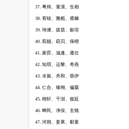
37. 粤炜、童漠、生相
38. 宥铵、雅栀、甫糠
39. 琦傈、拔苗、叙瑄
40. 双靓、窈贝、保楷
41. 家弈、滋逢、遵任
42. 知琪、运黎、奇燕
43. 水振、舟和、翡伊
44. 仁合、臻翊、偏粟
45. 栩轩、千澍、俊廷
46. 蝉民、净俣、玄镜
47. 河朔、姜果、郗童