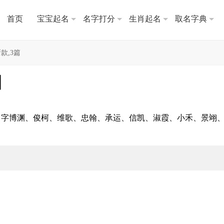
首页
宝宝起名
名字打分
生肖起名
取名字典
款,3篇
】
名字博渊、俊柯、维歌、忠翰、承运、信凯、淑霞、小禾、景翊