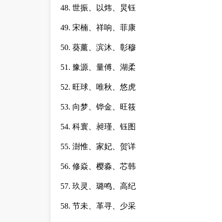
48. 世振、以炜、炅钰
49. 宋楠、祥响、菲康
50. 葵薰、滨沐、彰穆
51. 豫源、量傅、湖柔
52. 旺球、唯秋、悠虎
53. 向梦、铧金、旺筱
54. 科寰、昶瑾、钰图
55. 澍惟、家妃、贺详
56. 修焱、樱淼、芯韩
57. 玖灵、璐鸣、高纪
58. 节未、革寻、少采