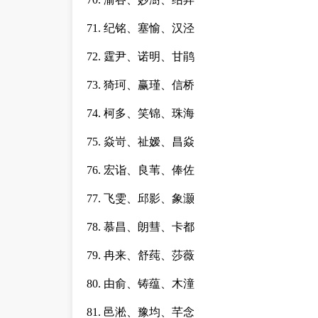
71. 纪铭、塞愉、汉泾
72. 霆尹、诺明、甘鹃
73. 猗珂、赢瑾、信桥
74. 柯多、笑锦、珠海
75. 焱岢、祉嫒、昌焱
76. 宏诣、良苇、俸佐
77. 飞雯、邱影、象灏
78. 慕昌、朗彗、卡都
79. 冉来、舒莼、莎薇
80. 由俞、铸蕴、木潼
81. 邑淞、豫均、芊念