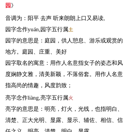
园
》
音调为：阳平 去声 听来朗朗上口又易读,
园字念作yuán,园字五行属
土
园字的意思是：庭园，供人憩息、游乐或观赏的
地方。庭园、庄重、美好
园字取名的寓意：用作人名意指女子的姿态和风
度娴静文雅，清美新颖，不落俗套。用作人名意
指高尚的情趣，风度韵致；
亮字念作liàng,亮字五行属
火
亮字的意思是：明亮，灯火，光线，也指明白、
清楚、正大光明、显露、显示、辅佐、相信、信
任之义。明亮、清楚、明白、显露