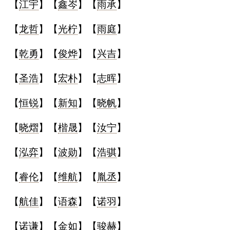
【
江宇
】【
鑫岑
】【
雨承
】
典
【
龙哲
】【
光柠
】【
雨庭
】
【
乾勇
】【
俊烨
】【
兴吉
】
【
圣浩
】【
宏朴
】【
志晖
】
宝
名
生
大
宝
字
辰
师
取
打
起
起
【
恒锐
】【
新知
】【
晓帆
】
名
分
名
名
【
晓熠
】【
楷晟
】【
汝宁
】
【
泓弈
】【
波勋
】【
浩骐
】
【
睿伦
】【
维航
】【
胤丞
】
【
航佳
】【
语森
】【
诺羽
】
【
诺谦
】【
金如
】【
骏赫
】