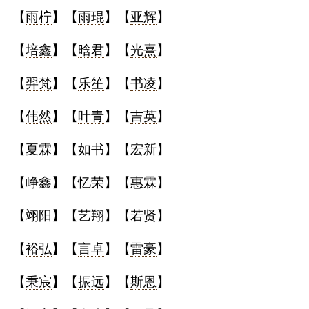
【
雨柠
】【
雨琨
】【
亚辉
】
名
【
培鑫
】【
晗君
】【
光熹
】
蛇年起名
【
羿梵
】【
乐笙
】【
书凌
】
龙年起名
【
伟然
】【
叶青
】【
吉英
】
兔年起名
【
夏霖
】【
如书
】【
宏新
】
虎年起名
【
峥鑫
】【
忆荣
】【
惠霖
】
取
【
翊阳
】【
艺翔
】【
若贤
】
名
【
裕弘
】【
言卓
】【
雷豪
】
【
秉宸
】【
振远
】【
斯恩
】
字