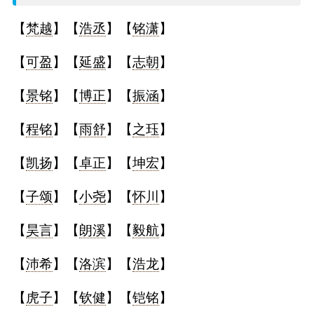
名
【
梵越
】【
浩丞
】【
铭潇
】
字
【
可盈
】【
延盛
】【
志朝
】
打
【
景铭
】【
博正
】【
振涵
】
分
【
程铭
】【
雨舒
】【
之珏
】
【
凯扬
】【
卓正
】【
坤宏
】
男孩名字打分
【
子颂
】【
小尧
】【
怀川
】
女孩名字打分
【
昊言
】【
朗溪
】【
毅航
】
生
【
沛希
】【
洛滨
】【
浩龙
】
肖
【
虎子
】【
钦健
】【
铠铭
】
起