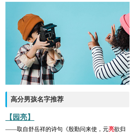
高分男孩名字推荐
【园亮】
——取自舒岳祥的诗句《殷勤问来使，元
亮
欲归