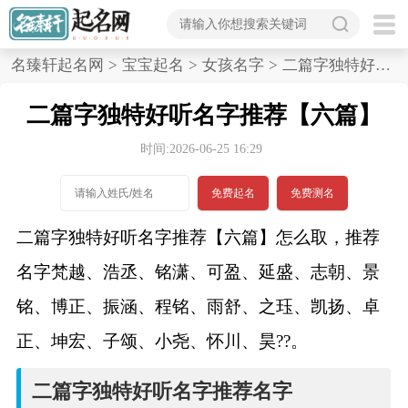
首
名臻轩起名网
>
宝宝起名
>
女孩名字
>
二篇字独特好听名字推荐,六篇
页
二篇字独特好听名字推荐【六篇】
宝
时间:2026-06-25 16:29
宝
免费起名
免费测名
起
二篇字独特好听名字推荐【六篇】怎么取，推荐
名
名字梵越、浩丞、铭潇、可盈、延盛、志朝、景
铭、博正、振涵、程铭、雨舒、之珏、凯扬、卓
男孩名字
正、坤宏、子颂、小尧、怀川、昊??。
女孩名字
二篇字独特好听名字推荐名字