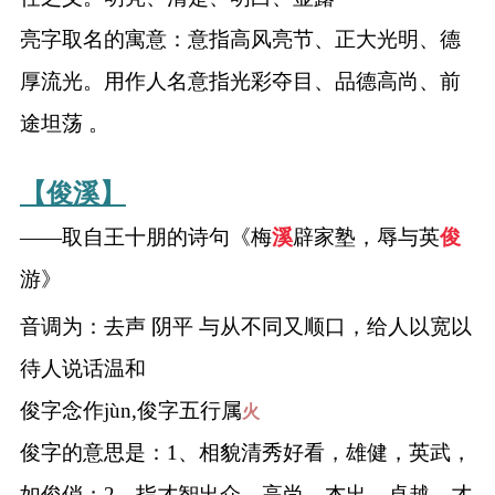
亮字取名的寓意：意指高风亮节、正大光明、德
厚流光。用作人名意指光彩夺目、品德高尚、前
途坦荡 。
【俊溪】
——取自王十朋的诗句《梅
溪
辟家塾，辱与英
俊
游》
音调为：去声 阴平 与从不同又顺口，给人以宽以
待人说话温和
俊字念作jùn,俊字五行属
火
俊字的意思是：1、相貌清秀好看，雄健，英武，
如俊俏；2、指才智出众，高尚，杰出，卓越，才