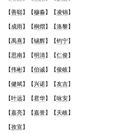
【
善聪
】【
穆淼
】【
凌锦
】
【
成雨
】【
桐熠
】【
洛黎
】
【
禹熹
】【
锡辉
】【
钧宁
】
【
思南
】【
明清
】【
仁俊
】
【
伟彬
】【
伯诚
】【
俊岐
】
【
健斌
】【
兴诺
】【
友吉
】
【
叶远
】【
君华
】【
咏安
】
【
嘉亮
】【
嘉誉
】【
天岐
】
【
孜宣
】