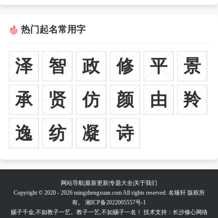
热门起名常用字
泽
智
政
修
平
景
承
贤
仿
颜
由
羚
逸
纺
凝
诗
网站导航
|
最新更新
|
专题大全
|
关于我们
Copyright © 2020 - 2026 mingzhengxuan.com All rights reserved. 名臻轩 版权所
有。
湘ICP备2022005557号-1
赐子千金,不如教子一艺。教子一艺,不如赐子一名！ 技术支持：长沙修心网络