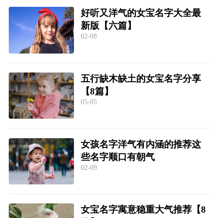
好听又洋气的女宝名字大全最
新版【六篇】
02-08
五行缺木缺土的女宝名字分享
【8篇】
05-05
女孩名字洋气有内涵的推荐这
些名字顺口有朝气
02-09
女宝名字寓意稳重大气推荐【8