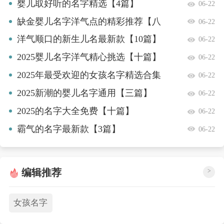
婴儿取好听的名字精选【4篇】
06-22
缺金婴儿名字洋气点的精彩推荐【八
06-22
篇】
洋气顺口的新生儿名最新款【10篇】
06-22
2025婴儿名字洋气精心挑选【十篇】
06-22
2025年最受欢迎的女孩名字精选合集
06-22
【四篇】
2025新潮的婴儿名字通用【三篇】
06-22
2025的名字大全免费【十篇】
06-22
霸气的名字最新款【3篇】
06-22
编辑推荐
>
女孩名字