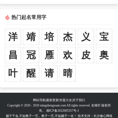
热门起名常用字
洋
靖
培
杰
义
宝
昌
冠
雁
欢
皮
奥
叶
醒
请
晴
网站导航
|
最新更新
|
专题大全
|
关于我们
Copyright © 2020 - 2026 mingzhengxuan.com All rights reserved. 名臻轩 版权所
有。
湘ICP备2022005557号-1
赐子千金,不如教子一艺。教子一艺,不如赐子一名！ 技术支持：长沙修心网络