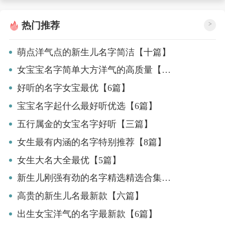
热门推荐
>
萌点洋气点的新生儿名字简洁【十篇】
女宝宝名字简单大方洋气的高质量【九篇】
好听的名字女宝最优【6篇】
宝宝名字起什么最好听优选【6篇】
五行属金的女宝名字好听【三篇】
女生最有内涵的名字特别推荐【8篇】
女生大名大全最优【5篇】
新生儿刚强有劲的名字精选精选合集【10篇】
高贵的新生儿名最新款【六篇】
出生女宝洋气的名字最新款【6篇】