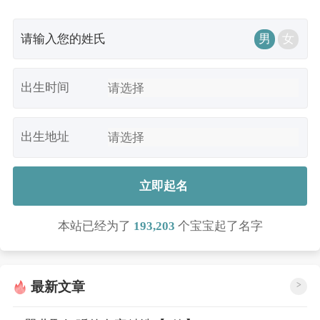
男
女
出生时间
出生地址
立即起名
本站已经为了
193,203
个宝宝起了名字
最新文章
>