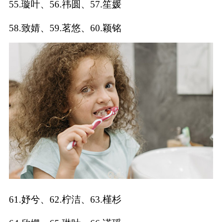
55.璇叶、56.祎圆、57.笙媛
典
58.致婧、59.茗悠、60.颖铭
宝
名
生
大
宝
字
辰
师
取
打
起
起
名
分
名
名
61.妤兮、62.柠洁、63.槿杉