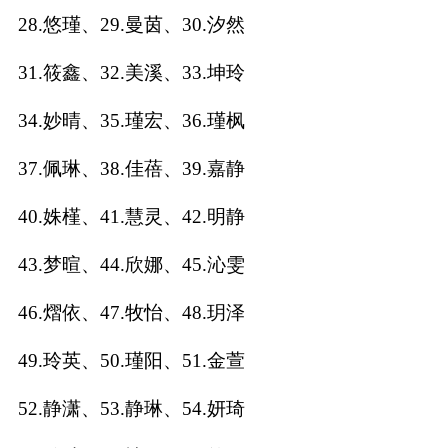
28.悠瑾、29.曼茵、30.汐然
名
31.筱鑫、32.美溪、33.坤玲
蛇年起名
34.妙晴、35.瑾宏、36.瑾枫
龙年起名
37.佩琳、38.佳蓓、39.嘉静
兔年起名
40.姝槿、41.慧灵、42.明静
虎年起名
43.梦暄、44.欣娜、45.沁雯
取
46.熠依、47.牧怡、48.玥泽
名
49.玲英、50.瑾阳、51.金萱
52.静潇、53.静琳、54.妍琦
字