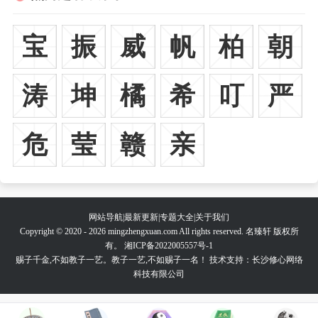
宝
振
威
帆
柏
朝
涛
坤
橘
希
叮
严
危
莹
赣
亲
网站导航
|
最新更新
|
专题大全
|
关于我们
Copyright © 2020 - 2026 mingzhengxuan.com All rights reserved. 名臻轩 版权所
有。
湘ICP备2022005557号-1
赐子千金,不如教子一艺。教子一艺,不如赐子一名！ 技术支持：长沙修心网络
科技有限公司