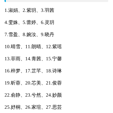
名
1.淑娟、2.紫玥、3.羽茜
字
4.雯姝、5.蕾婷、6.灵玥
打
7.雪盈、8.婉汝、9.晓丹
分
10.晴雪、11.朗晴、12.紫瑶
13.菲雨、14.青茜、15.宁馨
男孩名字打分
16.梓梦、17.芷芊、18.诗琳
女孩名字打分
19.昕蓉、20.芯美、21.俊蓉
生
22.俞静、23.兮然、24.妙颜
肖
25.妤桐、26.家瑄、27.思芸
起