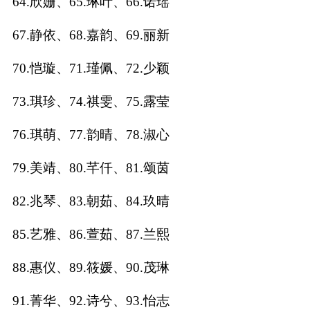
64.欣姗、65.琳叶、66.诺瑶
67.静依、68.嘉韵、69.丽新
70.恺璇、71.瑾佩、72.少颖
73.琪珍、74.祺雯、75.露莹
76.琪萌、77.韵晴、78.淑心
79.美靖、80.芊仟、81.颂茵
82.兆琴、83.朝茹、84.玖晴
85.艺雅、86.萱茹、87.兰熙
88.惠仪、89.筱媛、90.茂琳
91.菁华、92.诗兮、93.怡志