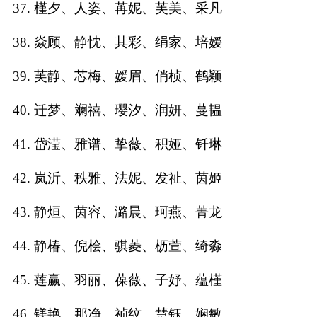
37. 槿夕、人姿、苒妮、芙美、采凡
38. 焱顾、静忱、其彩、绢家、培嫒
39. 芙静、芯梅、媛眉、俏桢、鹤颖
40. 迁梦、斓禧、璎汐、润妍、蔓韫
41. 岱滢、雅谱、挚薇、积娅、钎琳
42. 岚沂、秩雅、法妮、发祉、茵姬
43. 静烜、茵容、潞晨、珂燕、菁龙
44. 静椿、倪桧、骐菱、枥萱、绮淼
45. 莲赢、羽丽、葆薇、子妤、蕴槿
46. 镁艳、那净、祯纹、慧钰、娴敏