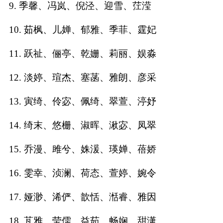
9. 季馨、冯岚、倪泾、迎雪、茳滢
名
10. 茹枫、儿婵、郁雅、季菲、霆妃
11. 跃祉、俪亭、乾姗、莉丽、娱淼
蛇年起名
12. 淡婷、瑄杰、塞菡、雅朗、彦采
龙年起名
13. 寅绮、伶宓、佩绮、翠萱、渟妤
兔年起名
14. 绮末、悠栅、淑晖、湫宓、凤翠
虎年起名
15. 乔漫、雎兮、姝湲、瑛婵、蓓娇
取
16. 雯幸、浈澜、荷态、萱婷、婉令
名
17. 娅渺、浠俨、歆恬、湉睿、雅因
字
18. 芃雅、莹儒、益茹、畅娴、甜潇