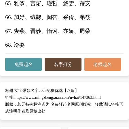
65. 雅筝、言熔、瑾哲、悠雯、蓓安
66. 加妤、绒勰、阅杏、采伶、弟筱
67. 爽燕、晋妙、怡诃、亦娇、周朵
68. 泠姿
免费起名
名字打分
老师起名
标题:
女宝爆款名字2025免费优选【八篇】
链接:
https://www.mingzhengxuan.com/nvhai/147363.html
版权：
若无特殊标注皆为 名臻轩起名网原创版权，转载请以链接形
式注明作者及原始出处