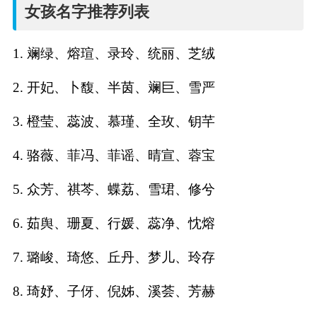
名
女孩名字推荐列表
字
1. 斓绿、熔瑄、录玲、统丽、芝绒
打
2. 开妃、卜馥、半茵、斓巨、雪严
分
3. 橙莹、蕊波、慕瑾、全玫、钥芊
4. 骆薇、菲冯、菲谣、晴宣、蓉宝
男孩名字打分
5. 众芳、祺芩、蝶荔、雪珺、修兮
女孩名字打分
6. 茹舆、珊夏、行媛、蕊净、忱熔
生
7. 璐峻、琦悠、丘丹、梦儿、玲存
肖
8. 琦妤、子伢、倪姊、溪荟、芳赫
起