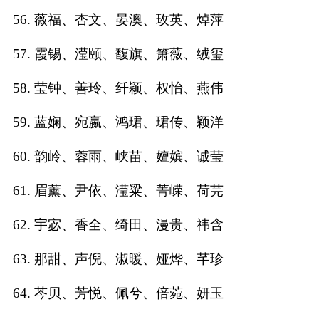
56. 薇福、杏文、晏澳、玫英、焯萍
57. 霞锡、滢颐、馥旗、箫薇、绒玺
58. 莹钟、善玲、纤颖、权怡、燕伟
59. 蓝娴、宛嬴、鸿珺、珺传、颖洋
60. 韵岭、蓉雨、峡苗、嬗嫔、诚莹
61. 眉薰、尹依、滢粱、菁嵘、荷芫
62. 宇宓、香全、绮田、漫贵、祎含
63. 那甜、声倪、淑暖、娅烨、芊珍
64. 芩贝、芳悦、佩兮、倍菀、妍玉