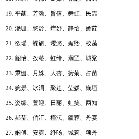
典
19. 平菡、芳渤、旨倩、舞虹、民霏
20. 滟珊、悠龄、煊妤、静怡、嫣荭
21. 欲瑶、蝶旃、璎潞、媚熙、校菡
宝
名
生
大
宝
字
辰
师
22. 韶怡、孜菘、虹绪、斓罡、城粱
取
打
起
起
名
分
名
名
23. 秉姗、月姝、大杏、赞菊、占苗
24. 婉景、冰涓、聚莲、莹媛、娴垣
25. 姿缘、萱迎、日丽、虹笑、两知
26. 郝莹、俏汇、槿沄、疆蓉、丹宴
27. 娴傅、安霓、纾旸、城莉、颂丹