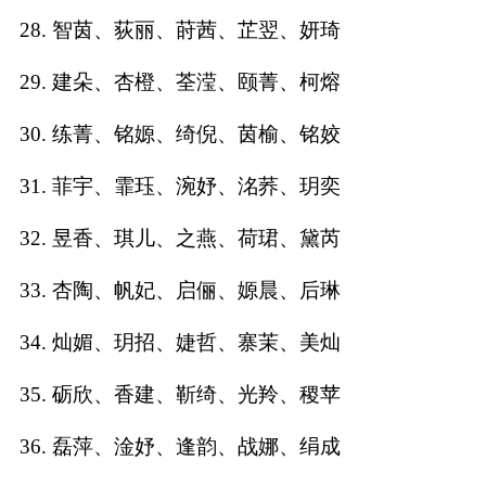
28. 智茵、荻丽、莳茜、芷翌、妍琦
29. 建朵、杏橙、荃滢、颐菁、柯熔
30. 练菁、铭嫄、绮倪、茵榆、铭姣
31. 菲宇、霏珏、涴妤、洺荞、玥奕
32. 昱香、琪儿、之燕、荷珺、黛芮
33. 杏陶、帆妃、启俪、嫄晨、后琳
34. 灿媚、玥招、婕哲、寨茉、美灿
35. 砺欣、香建、靳绮、光羚、稷苹
36. 磊萍、淦妤、逢韵、战娜、绢成