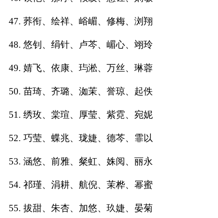
47. 荞衔、绘祥、峪嵋、修梅、浏翔
48. 悠钊、绢针、卢芩、嵋心、翊玲
49. 婧飞、依康、玙淞、万丝、琳蓉
50. 苗琦、齐璐、洳茉、誉琼、起佚
51. 绣玫、棠瑄、厚莹、紫霓、宛妮
52. 巧莹、蝶兆、珑婕、德芩、霏以
53. 涵悠、前雅、粲虹、姝阅、丽永
54. 祁瑾、涓耕、航倪、茉桦、幂蜜
55. 拔甜、朱杏、加悠、玖婕、晏菊