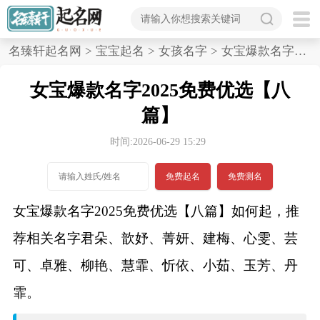
首
名臻轩起名网
>
宝宝起名
>
女孩名字
>
女宝爆款名字2025免费优选,八篇
页
女宝爆款名字2025免费优选【八
宝
篇】
宝
时间:2026-06-29 15:29
起
免费起名
免费测名
名
女宝爆款名字2025免费优选【八篇】如何起，推
荐相关名字君朵、歆妤、菁妍、建梅、心雯、芸
男孩名字
可、卓雅、柳艳、慧霏、忻依、小茹、玉芳、丹
女孩名字
霏。