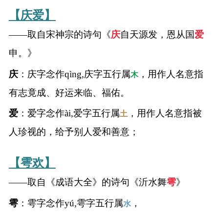
名
【庆爱】
字
——取自宋神宗的诗句《
庆
自天源发，恩从国
爱
申。》
打
庆
：庆字念作qìng,庆字五行属
，用作人名意指
木
分
有志竟成、好运来临、福佑。
爱
：爱字念作ài,爱字五行属
，用作人名意指被
土
男孩名字打分
人珍视的，给予别人爱和善意；
女孩名字打分
【雩欢】
生
——取自《成语大全》的诗句《沂水舞
雩
》
肖
雩
：雩字念作yú,雩字五行属
，
水
起