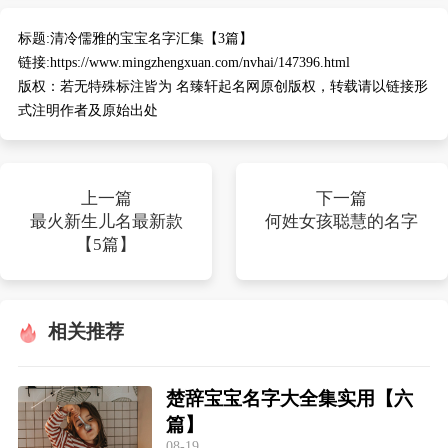
典
标题:
清冷儒雅的宝宝名字汇集【3篇】
链接:
https://www.mingzhengxuan.com/nvhai/147396.html
版权：
若无特殊标注皆为 名臻轩起名网原创版权，转载请以链接形
式注明作者及原始出处
宝
名
生
大
宝
字
辰
师
取
打
起
起
上一篇
下一篇
名
分
名
名
最火新生儿名最新款
何姓女孩聪慧的名字
【5篇】
相关推荐
楚辞宝宝名字大全集实用【六
篇】
08-19