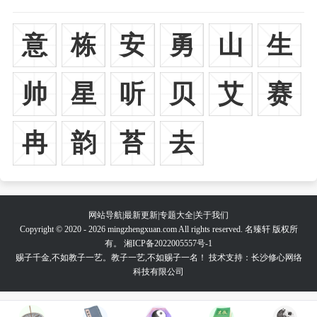
意
栋
安
勇
山
生
帅
星
听
贝
艾
赛
冉
韵
苔
去
网站导航
|
最新更新
|
专题大全
|
关于我们
Copyright © 2020 - 2026 mingzhengxuan.com All rights reserved. 名臻轩 版权所
有。
湘ICP备2022005557号-1
赐子千金,不如教子一艺。教子一艺,不如赐子一名！ 技术支持：长沙修心网络
科技有限公司