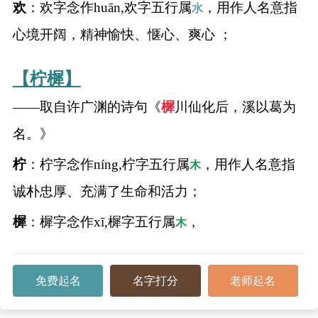
欢
：欢字念作huān,欢字五行属
，用作人名意指
水
名
心境开阔，精神愉快、惬心、爽心 ；
【柠樨】
蛇年起名
——取自许广渊的诗句《
樨
川仙化后，溪以葛为
龙年起名
名。》
兔年起名
柠
：柠字念作níng,柠字五行属
，用作人名意指
木
虎年起名
诚朴忠厚、充满了生命和活力；
取
樨
：樨字念作xī,樨字五行属
，
木
名
免费起名
名字打分
老师起名
字