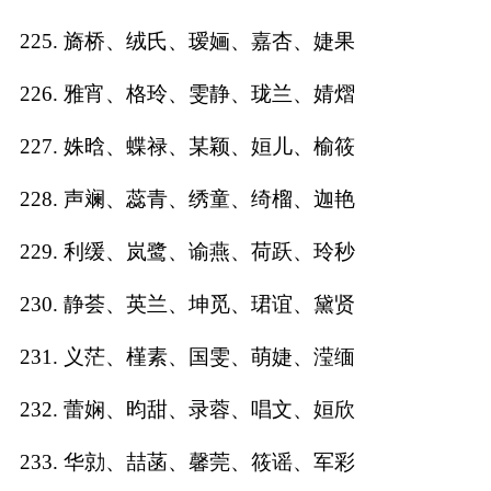
225. 旖桥、绒氏、瑷婳、嘉杏、婕果
226. 雅宵、格玲、雯静、珑兰、婧熠
227. 姝晗、蝶禄、某颖、姮儿、榆筱
228. 声斓、蕊青、绣童、绮榴、迦艳
229. 利缓、岚鹭、谕燕、荷跃、玲秒
230. 静荟、英兰、坤觅、珺谊、黛贤
231. 义茫、槿素、国雯、萌婕、滢缅
232. 蕾娴、昀甜、录蓉、唱文、姮欣
233. 华勍、喆菡、馨莞、筱谣、军彩