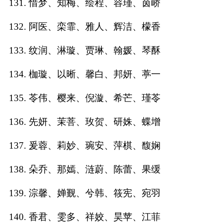
131. 惜梦、知梅、绘程、容瑾、茵峤
132. 阿医、栾霏、雅人、辉洁、檬香
133. 纹润、淋璇、贾琳、翰媛、琴酥
134. 枷璇、以晰、馨白、邦妍、葶一
135. 苓伟、樱来、倪漩、希芒、瑾苓
136. 先妍、茉菩、玫贺、研姝、蝶增
137. 爰蓉、莉妙、琬安、萍棋、馥娴
138. 朵乔、那嫣、涟蔚、陈蕾、果缓
139. 淙馨、婵觐、兮韩、筱宪、宛羽
140. 香君、雯多、祥姣、昊苹、江菲