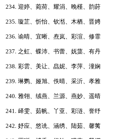
234. 迎婷、菀荷、耀涓、晚槿、韵莳
235. 璇芷、忻怡、钦湉、木栖、晋娉
236. 谕晴、宜晰、焘岚、彩渲、修霏
237. 之虹、蝶沛、书蕾、妩蕖、有丹
238. 彩雲、美让、皛妮、李萍、潼娴
239. 琳鹦、娅旭、佚晴、采沂、孝雅
240. 雅翎、绒燕、兰源、燕妙、遥晴
241. 峄雯、茹帆、丫亚、彩涟、誉纾
242. 妤应、悠诜、涵绣、陆茹、馨荑