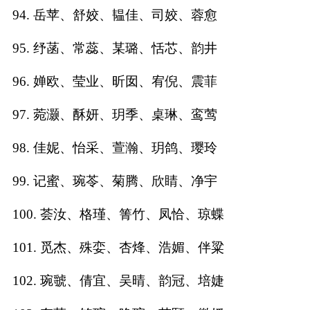
94. 岳苹、舒姣、韫佳、司姣、蓉愈
95. 纾菡、常蕊、某璐、恬芯、韵井
96. 婵欧、莹业、昕囡、宥倪、震菲
97. 菀灏、酥妍、玥季、桌琳、鸾莺
98. 佳妮、怡采、萱瀚、玥鸽、璎玲
99. 记蜜、琬苓、菊腾、欣睛、净宇
100. 荟汝、格瑾、箐竹、凤恰、琼蝶
101. 觅杰、殊娈、杏烽、浩媚、伴粱
102. 琬虢、倩宜、吴晴、韵冠、培婕