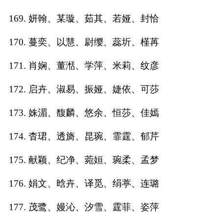
169. 妍翰、某璇、茹其、若娅、封恰
170. 蔓奕、以慧、尉缨、蕊圻、槿苒
171. 肖娴、董湉、学萍、米莉、纹彦
172. 启卉、淑易、振娅、婕依、可莎
173. 姝湄、馥麟、悠余、恒莎、佳嫣
174. 杳珺、透旖、昆琬、霏霆、郁芹
175. 献颖、纪净、菀姮、琬柔、孟梦
176. 娟文、晗卉、译觅、绢葶、连璐
177. 茂鹭、嫚沁、汐雪、霆菲、姿萍