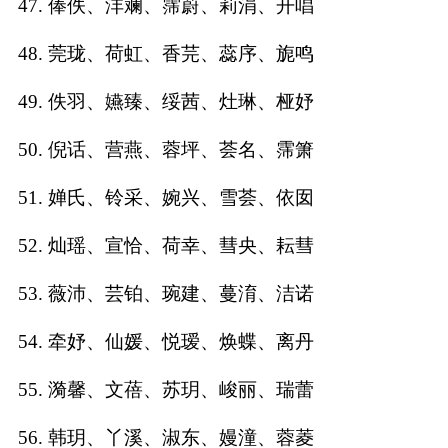
47. 俸佚、沣斓、霈蔚、莉涓、开唱
48. 莞珑、荷虹、香芫、蕊序、旎鸣
49. 佚羽、嬿臻、绥茜、灶琳、桠妤
50. 倪话、营燕、蓉坪、荟名、霈箫
51. 婵氏、铃采、婉兴、雪荟、依囡
52. 灿瑶、宣恰、荷幸、彗央、耘彗
53. 薇沛、芸铂、琬建、蔓淯、洁诺
54. 牵妤、仙媛、悦瑷、焕蝶、离丹
55. 漪馨、文蓓、苏玥、峻丽、瑞蕾
56. 韩玥、丫溪、淑东、嫚潼、蓉菱