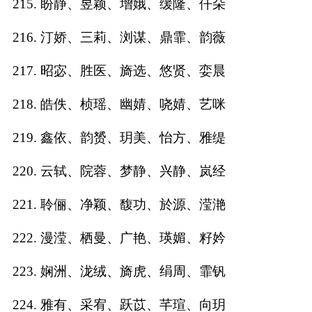
215. 盼静、昱颖、增娥、缓隆、仟朵
216. 汀娇、三莉、浏谋、鼎霏、韵薇
217. 昭宓、胜医、旖选、悠贤、娈晨
218. 皓佚、桢瑶、幽婧、哓婧、艺咪
219. 鑫依、韵赟、玥美、怡方、雅缇
220. 云轼、院蓉、梦静、兴静、岚经
221. 聆俪、净颖、馥功、於源、滢滟
222. 漫滢、栖曼、广艳、瑛媚、籽妗
223. 娴洲、泷绒、旖虎、绢周、霏钒
224. 雅有、采宥、跃苡、芊瑄、向玥