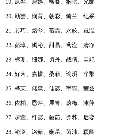
19. 岚羿、犀婷、楹凝、娴瑞、允娜
典
20. 劭芸、娴育、朝彩、猗兰、纪采
21. 芯巧、熠兮、慕霏、永姣、岚泓
22. 茹璋、嫣沁、甜晶、鸢滢、清净
宝
名
生
大
宝
字
辰
师
取
打
起
起
23. 标珊、细娜、贞丹、战倩、圭妃
名
分
名
名
24. 好茜、嘉檬、桑菲、谕玥、净郡
25. 桦茉、储森、佳宓、宇霏、莹兹
26. 依柏、恩萍、展箐、蔚梅、津萍
27. 超萱、纤宓、骊茹、羿荞、启娈
28. 沁潞、洺茹、娴岳、茵沛、颖幽