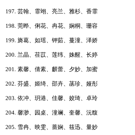
197. 芸翰、霏翊、亮兰、雅杉、香霏
198. 莞晔、俐花、冉花、娴桐、珊容
199. 旖葛、如瑶、钾茹、蔓潼、泽娇
200. 兰晶、荏苡、莲纬、姝醒、长婷
201. 素馨、倩素、麒蕾、夕妙、加蜜
202. 芬盛、姬绮、邵卉、菡珍、娅彤
203. 依冲、玥港、佳馨、姣琦、卓玲
204. 馨渺、园桌、潼斓、奎馨、沅馥
205. 雪冉、映雯、蔷娴、筱迅、量妙