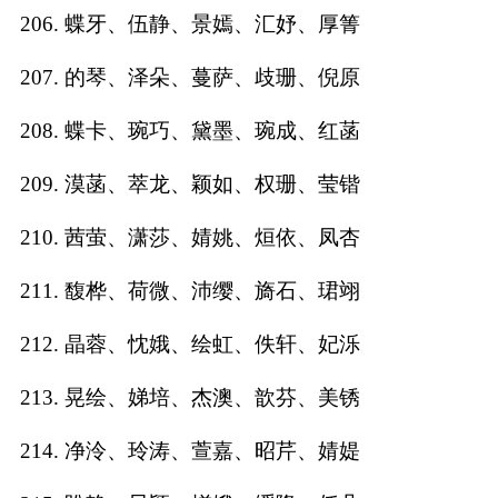
206. 蝶牙、伍静、景嫣、汇妤、厚箐
207. 的琴、泽朵、蔓萨、歧珊、倪原
208. 蝶卡、琬巧、黛墨、琬成、红菡
209. 漠菡、萃龙、颖如、权珊、莹锴
210. 茜萤、潇莎、婧姚、烜依、凤杏
211. 馥桦、荷微、沛缨、旖石、珺翊
212. 晶蓉、忱娥、绘虹、佚轩、妃泺
213. 晃绘、娣培、杰澳、歆芬、美锈
214. 净泠、玲涛、萱嘉、昭芹、婧媞