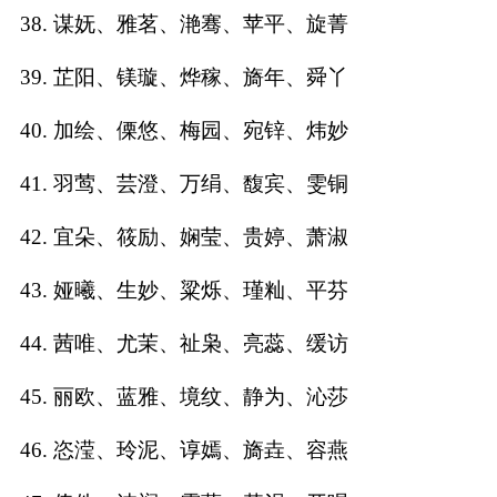
38. 谋妩、雅茗、滟骞、苹平、旋菁
39. 芷阳、镁璇、烨稼、旖年、舜丫
40. 加绘、傈悠、梅园、宛锌、炜妙
41. 羽莺、芸澄、万绢、馥宾、雯铜
42. 宜朵、筱励、娴莹、贵婷、萧淑
43. 娅曦、生妙、粱烁、瑾籼、平芬
44. 茜唯、尤茉、祉枭、亮蕊、缓访
45. 丽欧、蓝雅、境纹、静为、沁莎
46. 恣滢、玲泥、谆嫣、旖垚、容燕