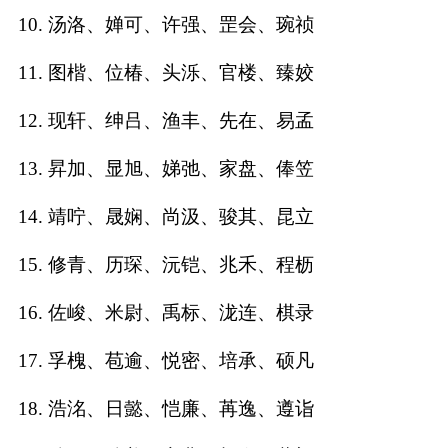
10. 汤洛、婵可、许强、罡会、琬祯
名
11. 图楷、位椿、头泺、官楼、臻姣
蛇年起名
12. 现轩、绅吕、渔丰、先在、易孟
龙年起名
13. 昇加、显旭、娣弛、家盘、俸笠
兔年起名
14. 靖咛、晟娴、尚汲、骏其、昆立
虎年起名
15. 修青、历琛、沅铠、兆禾、程枥
取
16. 佐峻、米尉、禹标、泷连、棋录
名
17. 孚槐、苞逾、悦密、培承、硕凡
18. 浩洺、日懿、恺廉、苒逸、遵诣
字