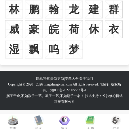
林
鹏
翰
龙
建
群
威
豪
皖
荷
休
衣
湿
飘
呜
梦
网站导航
|
最新更新
|
专题大全
|
关于我们
Copyright © 2020 - 2026 mingzhengxuan.com All rights reserved. 名臻轩 版权所
有。
湘ICP备2022005557号-1
赐子千金,不如教子一艺。教子一艺,不如赐子一名！ 技术支持：长沙修心网络
科技有限公司
首页
起名
测名
大师
订单