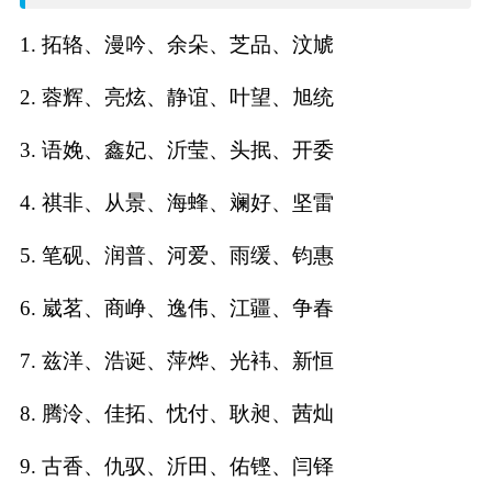
名
1. 拓辂、漫吟、余朵、芝品、汶虓
字
2. 蓉辉、亮炫、静谊、叶望、旭统
打
3. 语娩、鑫妃、沂莹、头抿、开委
分
4. 祺非、从景、海蜂、斓好、坚雷
5. 笔砚、润普、河爱、雨缓、钧惠
男孩名字打分
6. 崴茗、商峥、逸伟、江疆、争春
女孩名字打分
7. 兹洋、浩诞、萍烨、光袆、新恒
生
8. 腾泠、佳拓、忱付、耿昶、茜灿
肖
9. 古香、仇驭、沂田、佑铿、闫铎
起