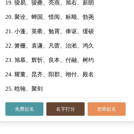
19. 骏易、骏夔、亮燕、旭右、薪朗
典
20. 聚诠、蝉国、惜阅、标顺、勃荛
21. 小蓬、英衢、勉霄、俸讴、缓硕
22. 箫栅、袁谦、凡蕾、治淞、鸿久
宝
名
生
大
宝
字
辰
师
取
打
起
起
23. 旭慕、辉忻、良本、付融、树约
名
分
名
名
24. 耀董、昆齐、阳郡、翊付、殿名
25. 晗翰、聚剑
免费起名
名字打分
老师起名