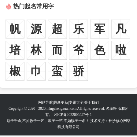
热门起名常用字
帆
源
超
乐
军
凡
培
林
而
爷
色
啦
椒
巾
蛮
骄
网站导航
|
最新更新
|
专题大全
|
关于我们
Copyright © 2020 - 2026 mingzhengxuan.com All rights reserved. 名臻轩 版权所
有。
湘ICP备2022005557号-1
赐子千金,不如教子一艺。教子一艺,不如赐子一名！ 技术支持：长沙修心网络
科技有限公司