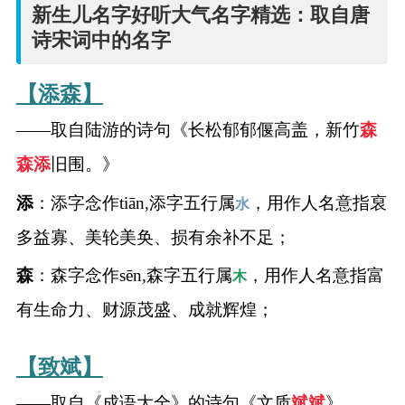
名
新生儿名字好听大气名字精选：取自唐
诗宋词中的名字
字
【添森】
打
——取自陆游的诗句《长松郁郁偃高盖，新竹
森
分
森
添
旧围。》
添
：添字念作tiān,添字五行属
，用作人名意指裒
水
男孩名字打分
多益寡、美轮美奂、损有余补不足；
女孩名字打分
森
：森字念作sēn,森字五行属
，用作人名意指富
木
生
有生命力、财源茂盛、成就辉煌；
肖
【致斌】
起
——取自《成语大全》的诗句《文质
斌
斌
》