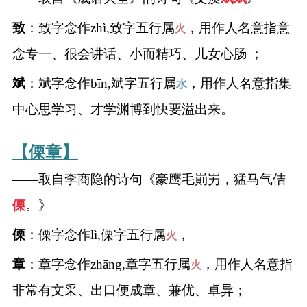
致
：致字念作zhì,致字五行属
，用作人名意指意
名
火
念专一、很会讲话、小而精巧、儿女心肠 ；
蛇年起名
斌
：斌字念作bīn,斌字五行属
，用作人名意指集
水
龙年起名
中心思学习、才学渊博到快要溢出来。
兔年起名
【傈章】
虎年起名
——取自李商隐的诗句《豪鹰毛崱屴，猛马气佶
傈
。》
取
傈
：傈字念作lì,傈字五行属
，
火
名
章
：章字念作zhāng,章字五行属
，用作人名意指
火
字
非常有文采、出口便成章、兼优、卓异；