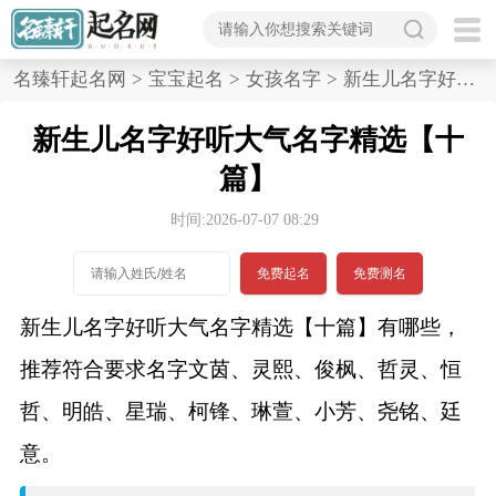
首
名臻轩起名网
>
宝宝起名
>
女孩名字
>
新生儿名字好听大气名字精选,十篇
页
新生儿名字好听大气名字精选【十
宝
篇】
宝
时间:2026-07-07 08:29
起
免费起名
免费测名
名
新生儿名字好听大气名字精选【十篇】有哪些，
推荐符合要求名字文茵、灵熙、俊枫、哲灵、恒
男孩名字
哲、明皓、星瑞、柯锋、琳萱、小芳、尧铭、廷
女孩名字
意。