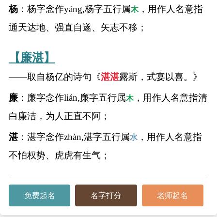
杨
：杨字念作yáng,杨字五行属
，用作人名意指
木
通天达地、强直自遂、矢志不移；
【廉湛】
——取自杨亿的诗句《
湛
湛
露斯，式宴以喜。》
廉
：廉字念作lián,廉字五行属
，用作人名意指清
木
白廉洁，为人正直不阿；
湛
：湛字念作zhàn,湛字五行属
，用作人名意指
水
不怕权势、虎虎有生气；
免费起名
名字打分
老师起名