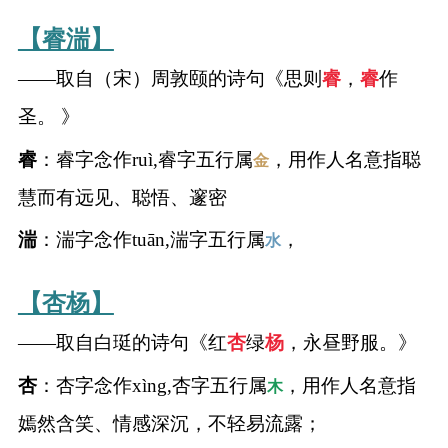
典
【睿湍】
——取自（宋）周敦颐的诗句《思则
睿
，
睿
作
圣。 》
宝
名
生
大
睿
：睿字念作ruì,睿字五行属
，用作人名意指聪
金
宝
字
辰
师
取
打
起
起
慧而有远见、聪悟、邃密
名
分
名
名
湍
：湍字念作tuān,湍字五行属
，
水
【杏杨】
——取自白珽的诗句《红
杏
绿
杨
，永昼野服。》
杏
：杏字念作xìng,杏字五行属
，用作人名意指
木
嫣然含笑、情感深沉，不轻易流露；