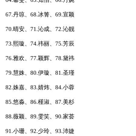
67.丹琼、68.冰箐、69.宣颖
70.晴安、71.沁成、72.沁靓
73.熙璇、74.祎丽、75.芳辰
76.雅欢、77.颖辉、78.黛祎
79.慧姝、80.伊璇、81.圣瑾
82.姝嘉、83.婧炜、84.小蓉
85.悠淼、86.槿淑、87.美杉
88.薇颖、89.雯笑、90.家荟
91.小珊、92.少玲、93.沛婕