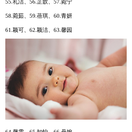
55.礼洁、56.芷歆、57.菀宁
典
58.菀茹、59.蓓琪、60.青妍
61.颖可、62.颖洁、63.馨园
宝
名
生
大
宝
字
辰
师
取
打
起
起
名
分
名
名
64.馨雯、65.知怡、66.丹婉