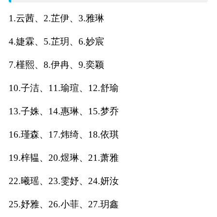
名
1.云茜、2.芷伊、3.雅琳
字
4.婕霖、5.芷玥、6.妙宸
打
7.槿熙、8.伊冉、9.奕颖
分
10.子洁、11.瑜瑄、12.舒瑜
13.子姝、14.惠琳、15.梦乔
男孩名字打分
16.瑾森、17.炜绮、18.依琪
女孩名字打分
19.梓韫、20.煜琳、21.萧雅
生
22.曦瑶、23.雯妤、24.妍汝
肖
25.妤雅、26.小菲、27.玥鑫
起