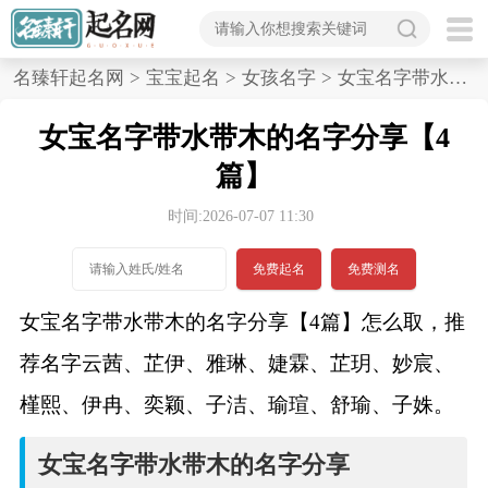
首
名臻轩起名网
>
宝宝起名
>
女孩名字
>
女宝名字带水带木的名字分享,4篇
页
女宝名字带水带木的名字分享【4
宝
篇】
宝
时间:2026-07-07 11:30
起
免费起名
免费测名
名
女宝名字带水带木的名字分享【4篇】怎么取，推
荐名字云茜、芷伊、雅琳、婕霖、芷玥、妙宸、
男孩名字
槿熙、伊冉、奕颖、子洁、瑜瑄、舒瑜、子姝。
女孩名字
女宝名字带水带木的名字分享