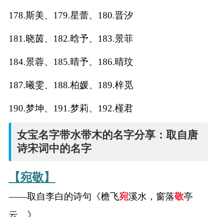
178.斯美、179.星蕾、180.晋汐
181.晓茵、182.晗予、183.景菲
184.景蓉、185.晴予、186.晴玟
187.曦雯、188.柏媛、189.梓觅
190.梦坤、191.梦莉、192.槿君
女宝名字带水带木的名字分享：取自唐
诗宋词中的名字
【宛敬】
——取自李白的诗句《檐飞
宛
溪水，窗落
敬
亭
云。》