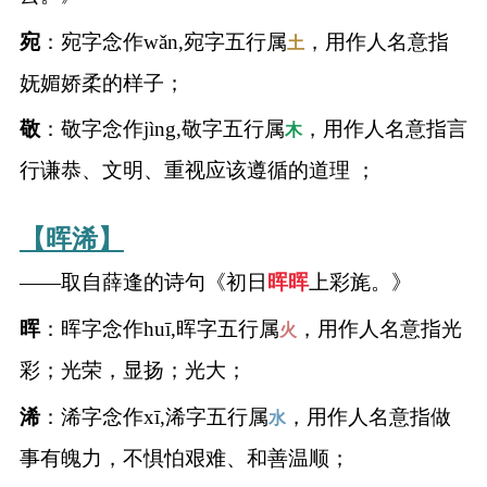
宛
：宛字念作wǎn,宛字五行属
，用作人名意指
土
妩媚娇柔的样子；
敬
：敬字念作jìng,敬字五行属
，用作人名意指言
木
行谦恭、文明、重视应该遵循的道理 ；
【晖浠】
——取自薛逢的诗句《初日
晖
晖
上彩旄。》
晖
：晖字念作huī,晖字五行属
，用作人名意指光
火
彩；光荣，显扬；光大；
浠
：浠字念作xī,浠字五行属
，用作人名意指做
水
事有魄力，不惧怕艰难、和善温顺；