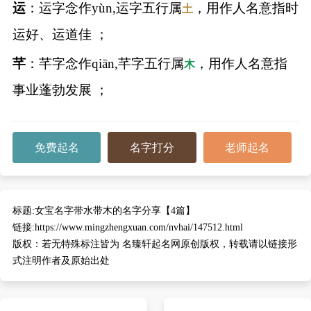
运
：运字念作yùn,运字五行属
，用作人名意指时
土
运好、运道佳 ；
芊
：芊字念作qiān,芊字五行属
，用作人名意指
木
事业蓬勃发展 ；
免费起名
名字打分
老师起名
标题:
女宝名字带水带木的名字分享【4篇】
链接:
https://www.mingzhengxuan.com/nvhai/147512.html
版权：
若无特殊标注皆为 名臻轩起名网原创版权，转载请以链接形
式注明作者及原始出处