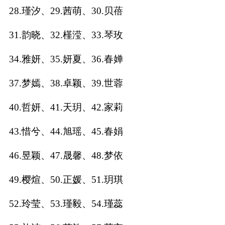
28.瑾汐、29.茜萌、30.贝蓓
名
31.韵晓、32.槿滢、33.琴玫
蛇年起名
34.雅妍、35.妍夏、36.春婵
龙年起名
37.梦嫣、38.卓颖、39.世蓉
兔年起名
40.哲妍、41.天玥、42.家莉
虎年起名
43.惜兮、44.旭瑶、45.春娟
取
46.昱颖、47.晟馨、48.梦依
49.樱煊、50.正媛、51.玥琪
名
52.玲莹、53.瑾毅、54.瑾蕊
字