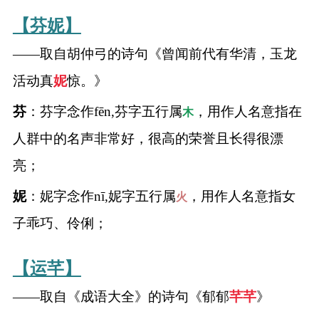
【芬妮】
——取自胡仲弓的诗句《曾闻前代有华清，玉龙
活动真
妮
惊。》
芬
：芬字念作fēn,芬字五行属
，用作人名意指在
木
人群中的名声非常好，很高的荣誉且长得很漂
亮；
妮
：妮字念作nī,妮字五行属
，用作人名意指女
火
子乖巧、伶俐；
【运芊】
——取自《成语大全》的诗句《郁郁
芊
芊
》