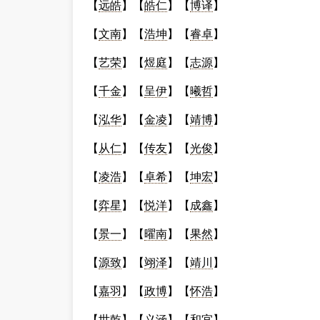
【
远皓
】【
皓仁
】【
博译
】
【
文南
】【
浩坤
】【
睿卓
】
【
艺荣
】【
煜庭
】【
志源
】
【
千金
】【
呈伊
】【
曦哲
】
【
泓华
】【
金凌
】【
靖博
】
【
从仁
】【
传友
】【
光俊
】
【
凌浩
】【
卓希
】【
坤宏
】
【
弈星
】【
悦洋
】【
成鑫
】
【
景一
】【
曜南
】【
果然
】
【
源致
】【
翊泽
】【
靖川
】
【
嘉羽
】【
政博
】【
怀浩
】
【
世乾
】【
义涵
】【
和宜
】