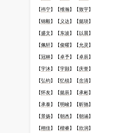
【
祎宁
】【
维瀚
】【
致宇
】
【
锦毅
】【
义达
】【
懿琰
】
【
盛文
】【
东波
】【
以晨
】
【
佩轩
】【
俊曜
】【
允灵
】
【
冠林
】【
卓予
】【
卓辰
】
【
宇沐
】【
宇颢
】【
庆誉
】
【
弘钧
】【
忆锐
】【
念清
】
【
怀友
】【
懿辰
】【
承彬
】
【
承泰
】【
明峻
】【
昕驰
】
【
景扬
】【
朝杰
】【
朝涵
】
【
栩佳
】【
楷睿
】【
欣润
】