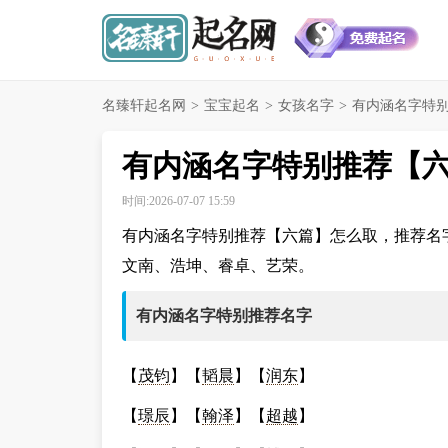
名臻轩起名网
>
宝宝起名
>
女孩名字
>
有内涵名字特别
有内涵名字特别推荐【
时间:2026-07-07 15:59
有内涵名字特别推荐【六篇】怎么取，推荐名
文南、浩坤、睿卓、艺荣。
有内涵名字特别推荐名字
【
茂钧
】【
韬晨
】【
润东
】
【
璟辰
】【
翰泽
】【
超越
】