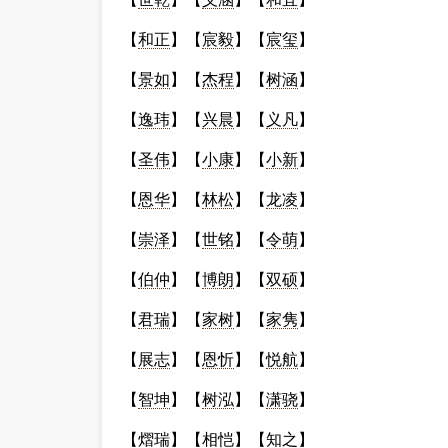
【
和正
】【
宸毅
】【
宸玺
】
【
景如
】【
杰程
】【
树涵
】
【
逸玮
】【
兴晨
】【
义凡
】
【
圣伟
】【
小康
】【
小新
】
【
恩华
】【
林松
】【
龙凌
】
【
崇泽
】【
世铭
】【
令萌
】
【
伯仲
】【
博朗
】【
双硕
】
【
君瑞
】【
家树
】【
家隽
】
【
展志
】【
恩忻
】【
悦航
】
【
智坤
】【
树泓
】【
潇骁
】
【
熠瑞
】【
相恺
】【
知之
】