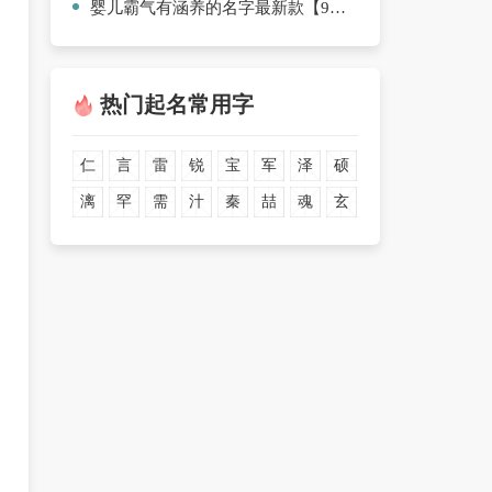
婴儿霸气有涵养的名字最新款【9篇】
热门起名常用字
仁
言
雷
锐
宝
军
泽
硕
漓
罕
需
汁
秦
喆
魂
玄