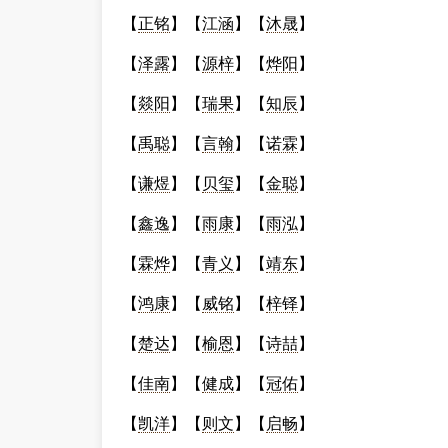
【
正铭
】【
江涵
】【
沐晟
】
【
泽露
】【
源梓
】【
烨阳
】
【
燚阳
】【
瑞果
】【
知辰
】
【
禹聪
】【
言翰
】【
诺霖
】
【
谦煜
】【
贝玺
】【
金聪
】
【
鑫逸
】【
雨康
】【
雨泓
】
【
霖烨
】【
青义
】【
靖东
】
【
鸿康
】【
威铭
】【
梓铎
】
【
楚达
】【
榆恩
】【
诗喆
】
【
佳南
】【
健成
】【
冠佑
】
【
凯洋
】【
则文
】【
启畅
】