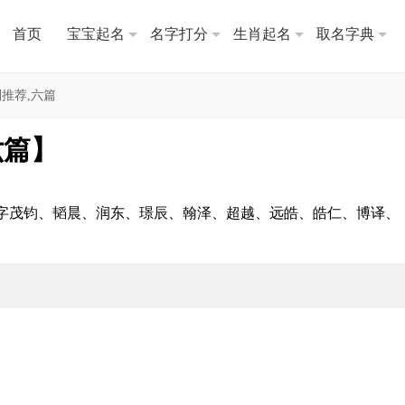
首页
宝宝起名
名字打分
生肖起名
取名字典
推荐,六篇
六篇】
字茂钧、韬晨、润东、璟辰、翰泽、超越、远皓、皓仁、博译、