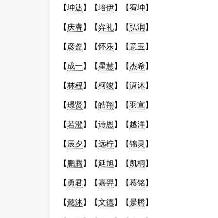
【
坤达
】【
培伊
】【
宥坤
】
【
庆睿
】【
弈礼
】【
弘润
】
【
彦盈
】【
怀乐
】【
意玉
】
【
成一
】【
星慧
】【
杰希
】
【
林程
】【
柯竣
】【
潇沐
】
【
璟贤
】【
皓翔
】【
羽宣
】
【
若澄
】【
诗恩
】【
越洋
】
【
辰夕
】【
远柠
】【
锦灵
】
【
鹏腾
】【
延旭
】【
凯桐
】
【
勇君
】【
嘉羿
】【
慕铭
】
【
懿沐
】【
文德
】【
景腾
】