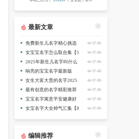
本站已经为了
193,203
个宝宝起了名字
最新文章
>
免费新生儿名字精心挑选
07-06
【十篇】
女宝宝名字怎么取合集【5
07-06
篇】
2025年新生儿名字叫什么
07-06
寓意好又好听精选名字【七
响亮的宝宝名字最新版
07-06
篇】
【八篇】
女生大富大贵的名字2025
07-06
高质量【6篇】
最有创意的名字精彩推荐
07-06
【四篇】
宝宝名字寓意平安健康好
07-06
听【6篇】
女宝名字大全帅气汇集【8
07-06
篇】
编辑推荐
>