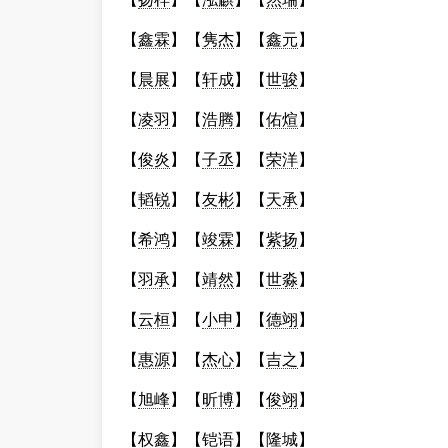
【
鑫霖
】【
隽杰
】【
鑫元
】
【
晨展
】【
轩成
】【
世骏
】
【
凌羽
】【
浩腾
】【
佑煊
】
【
俊炎
】【
子丞
】【
荣洋
】
【
韬锐
】【
友彬
】【
天承
】
【
希鸿
】【
竣霖
】【
紫扬
】
【
羽承
】【
靖然
】【
世淼
】
【
云桓
】【
小申
】【
德翊
】
【
惠源
】【
杰心
】【
吉之
】
【
旭峰
】【
昕博
】【
俊翊
】
【
权鑫
】【
铠语
】【
隆城
】