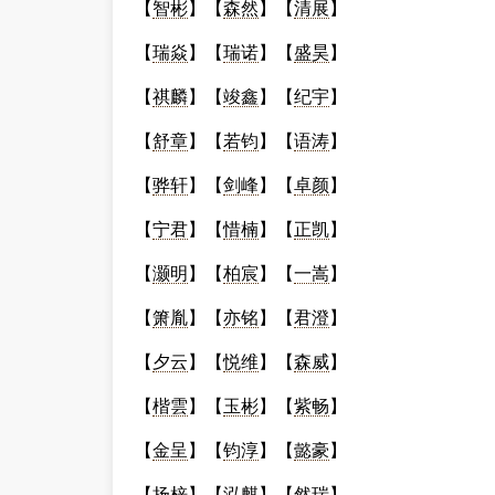
【
智彬
】【
森然
】【
清展
】
【
瑞焱
】【
瑞诺
】【
盛昊
】
【
祺麟
】【
竣鑫
】【
纪宇
】
【
舒章
】【
若钧
】【
语涛
】
【
骅轩
】【
剑峰
】【
卓颜
】
【
宁君
】【
惜楠
】【
正凯
】
【
灏明
】【
柏宸
】【
一嵩
】
【
箫胤
】【
亦铭
】【
君澄
】
【
夕云
】【
悦维
】【
森威
】
【
楷雲
】【
玉彬
】【
紫畅
】
【
金呈
】【
钧淳
】【
懿豪
】
【
扬梓
】【
泓麒
】【
然瑞
】