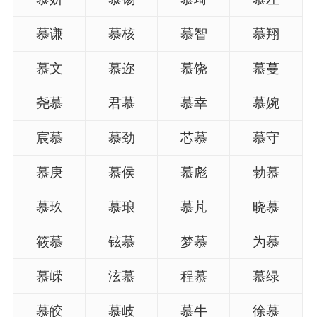
典
慕谦
慕核
慕智
慕翔
慕文
慕迩
慕饶
慕蔓
尧慕
君慕
慕幸
慕婉
宝
名
生
大
宝
字
辰
师
取
打
起
起
宸慕
慕劲
芯慕
慕守
名
分
名
名
慕庚
慕侯
慕彪
勃慕
慕玖
慕琅
慕芃
晓慕
筱慕
铉慕
梦慕
为慕
慕嵘
泫慕
程慕
慕绿
慕皎
慕岐
慕牛
徐慕