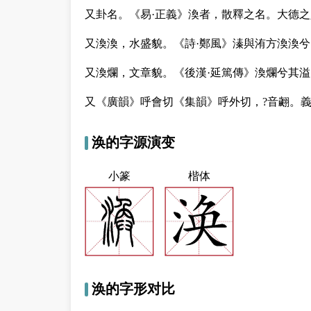
又
卦名。《易·正義》渙者，散釋之名。大德
又
渙渙，水盛貌。《詩·鄭風》溱與洧方渙渙兮
又
渙爛，文章貌。《後漢·延篤傳》渙爛兮其溢
又
《廣韻》呼會切《集韻》呼外切，?音翽。
涣的字源演变
小篆
楷体
涣的字形对比