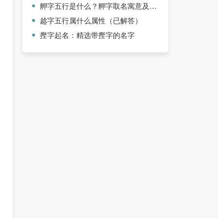
舺字五行是什么？舺字取名寓意及含义是什么
趝字五行属什么属性（已解答）
摼字起名：精选带摼字的名字