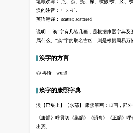
笔顺读写： 点、点、提、撇、横撇/横、竖、
涣的注音：ㄏㄨㄢˋ,
英语翻译： scatter; scattered
说明：“涣”字有几笔几画，是根据康熙字典及
属什么、“涣”字的取名吉凶，则是根据周易万
涣字的方言
◎ 粤语：wun6
涣字的康熙字典
渙【巳集上】【水部】 康熙筆画：13画，部外
《唐韻》呼貫切《集韻》《韻會》《正韻》呼
出焉。