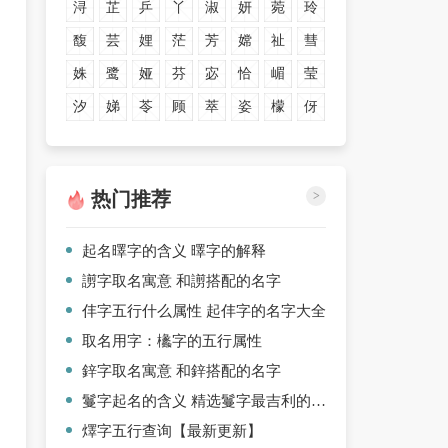
浔
芷
乒
丫
淑
妍
菀
玲
馥
芸
娌
茫
芳
嫦
祉
彗
姝
鹭
娅
芬
宓
恰
嵋
莹
汐
娣
苓
顾
萃
姿
檬
伢
热门推荐
>
起名曎字的含义 曎字的解释
謭字取名寓意 和謭搭配的名字
仹字五行什么属性 起仹字的名字大全
取名用字：欚字的五行属性
鋅字取名寓意 和鋅搭配的名字
鬘字起名的含义 精选鬘字最吉利的名字
燡字五行查询【最新更新】