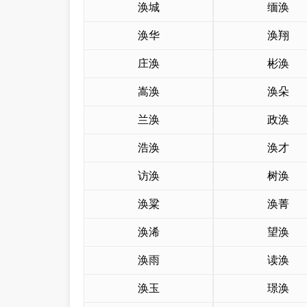
涣城
缅涣
涣华
涣翔
庄涣
彬涣
嵩涣
涣朵
兰涣
政涣
浩涣
涣才
访涣
树涣
涣粱
涣菁
涣浠
望涣
涣雨
读涣
涣玉
璟涣