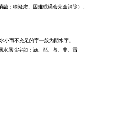
消融；喻疑虑、困难或误会完全消除）。
？水小而不充足的字一般为阴水字。
属水属性字如：涵、湉、慕、非、雷