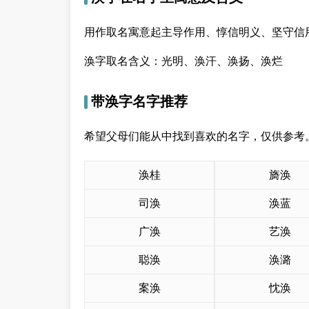
用作取名寓意起主导作用、惇信明义、坚守信
涣字取名含义：光明、涣汗、涣扬、涣烂
带涣字名字推荐
希望父母们能从中找到喜欢的名字，仅供参考
涣桂
旖涣
司涣
涣蓝
广涣
艺涣
聪涣
涣潞
案涣
忱涣