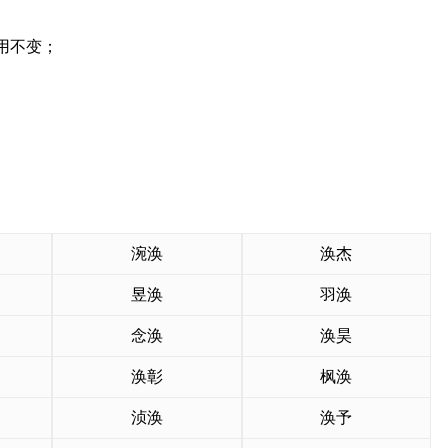
用不变；
。
涴涣
涣杰
昱涣
羽涣
念涣
涣昊
涣彰
枫涣
浈涣
涣予