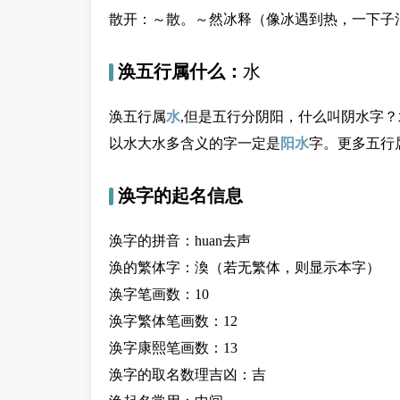
散开：～散。～然冰释（像冰遇到热，一下子
涣五行属什么：
水
涣五行属
水
,但是五行分阴阳，什么叫阴水字
以水大水多含义的字一定是
阳水
字。更多五行
涣字的起名信息
涣字的拼音：huan去声
涣的繁体字：渙（若无繁体，则显示本字）
涣字笔画数：10
涣字繁体笔画数：12
涣字康熙笔画数：13
涣字的取名数理吉凶：吉