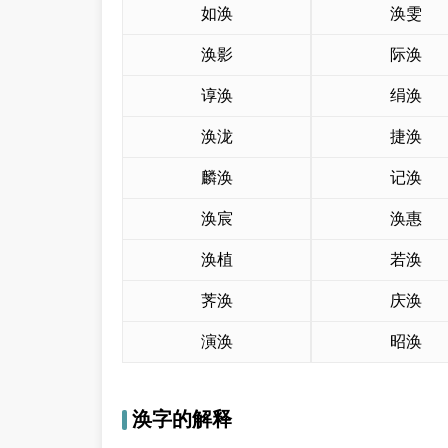
如涣
涣雯
涣影
际涣
谆涣
绢涣
涣泷
捷涣
麟涣
记涣
涣宸
涣惠
涣植
若涣
荠涣
庆涣
演涣
昭涣
涣字的解释