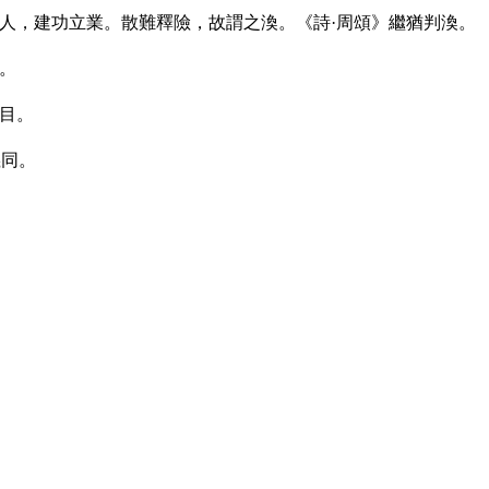
之人，建功立業。散難釋險，故謂之渙。《詩·周頌》繼猶判渙。
。
目。
義同。