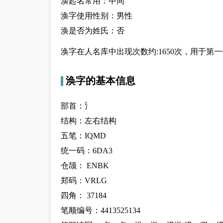
涣起名常用：中间
涣字使用性别：男性
涣是否为姓氏：否
涣字在人名库中出现次数约:1650次，用于第一个字
涣字的基本信息
部首：氵
结构：左右结构
五笔：IQMD
统一码：6DA3
仓颉： ENBK
郑码：VRLG
四角： 37184
笔顺编号：4413525134