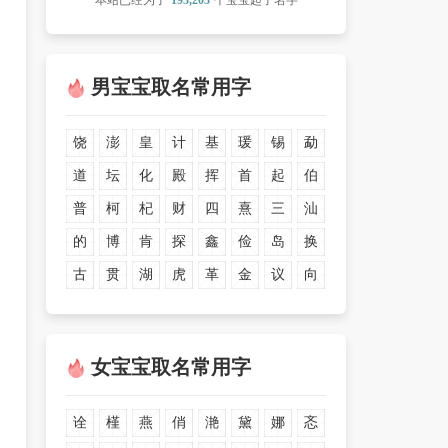
本站已经为了
193,203
个宝宝起了名字
男宝宝取名常用字
饶
澎
皇
计
基
瑗
锡
勐
道
坛
化
殿
挥
首
起
伯
普
柯
杞
财
四
熹
三
汕
的
博
肯
探
鑫
俭
岛
换
古
贯
湖
虎
革
金
议
向
女宝宝取名常用字
诠
槿
燕
俏
滟
黛
娜
忞