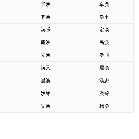
景涣
卓涣
齐涣
涣平
涣乐
定涣
庭涣
民涣
立涣
涣润
涣又
居涣
星涣
涣忠
涣铭
涣锦
宪涣
耘涣