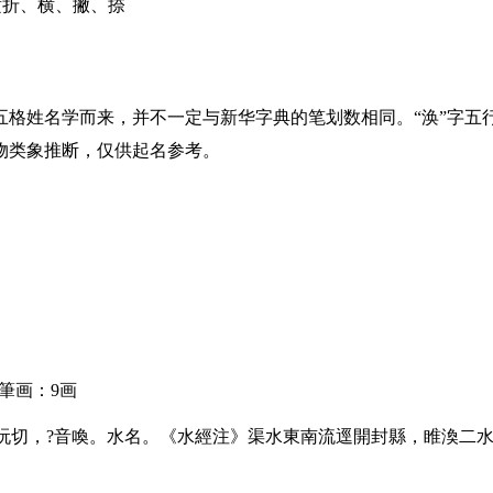
横折、横、撇、捺
五格姓名学而来，并不一定与新华字典的笔划数相同。“涣”字五
物类象推断，仅供起名参考。
筆画：9画
玩切，?音喚。水名。《水經注》渠水東南流逕開封縣，睢渙二