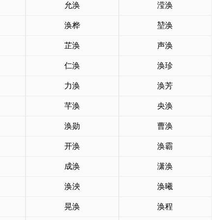
允涣
滢涣
涣桦
堃涣
芷涣
声涣
仁涣
涣珍
力涣
涣芳
芊涣
央涣
涣勋
曹涣
开涣
涣霸
成涣
潇涣
涣泱
涣曦
晃涣
涣程