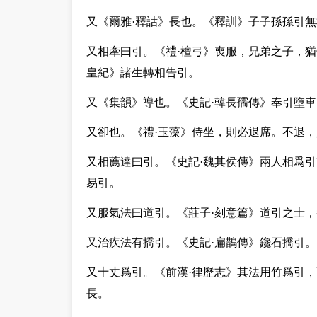
又
《爾雅·釋詁》長也。《釋訓》子子孫孫引無
又
相牽曰引。《禮·檀弓》喪服，兄弟之子，
皇紀》諸生轉相告引。
又
《集韻》導也。《史記·韓長孺傳》奉引墮
又
卻也。《禮·玉藻》侍坐，則必退席。不退
又
相薦達曰引。《史記·魏其侯傳》兩人相爲
易引。
又
服氣法曰道引。《莊子·刻意篇》道引之士，
又
治疾法有撟引。《史記·扁鵲傳》鑱石撟引
又
十丈爲引。《前漢·律歷志》其法用竹爲引
長。