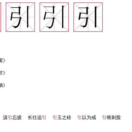
雾》
节》
鳞》
汲
引
忘疲
长往远
引
引
玉之砖
引
以为戒
引
锥刺股