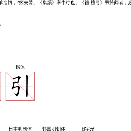
羊進切，?蚓去聲。《集韻》牽牛綍也。《禮·檀弓》弔於葬者，
。
楷体
日本明朝体
韩国明朝体
旧字形