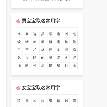
本站已经为了
193,203
个宝宝起了名字
男宝宝取名常用字
锌
寨
连
兵
帮
肃
洲
恺
设
绪
奉
塘
帆
寓
椿
陵
甲
声
柏
林
茂
备
绿
鸣
弘
乡
防
配
骁
院
火
继
汕
略
检
居
惜
斌
列
渝
女宝宝取名常用字
瑄
黛
净
妲
缓
熔
咪
两