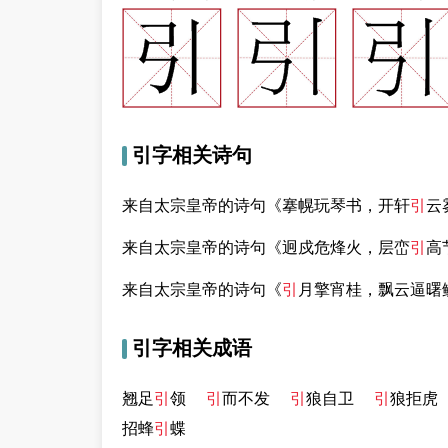
引字相关诗句
来自太宗皇帝的诗句《搴幌玩琴书，开轩
引
云
来自太宗皇帝的诗句《迥戍危烽火，层峦
引
高
来自太宗皇帝的诗句《
引
月擎宵桂，飘云逼曙
引字相关成语
翘足
引
领
引
而不发
引
狼自卫
引
狼拒虎
招蜂
引
蝶