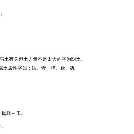
；
？与土有关但土力量不是太大的字为阴土。
属土属性字如：话、壹、增、欧、砾
。
。抛砖～玉。
～。