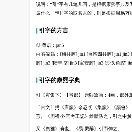
说明：“引”字有几笔几画，是根据康熙字典及
属什么、“引”字的取名吉凶，则是根据周易万
引字的方言
◎ 粤语：jan5
◎ 客家话：[梅县腔] jin1 [台湾四县腔] jin1 jin3 [
腔] jin3 [陆丰腔] jin3 [宝安腔] jin3 [沙头角腔] ji
引字的康熙字典
引【寅集下】【弓部】 康熙筆画：4画，部外
〔古文〕㧈《唐韻》余忍切《集韻》《韻會》
形。《周禮·冬官考工記》維體防之，引之中參
又
《廣雅》演也。《易·繫辭》引而伸之。