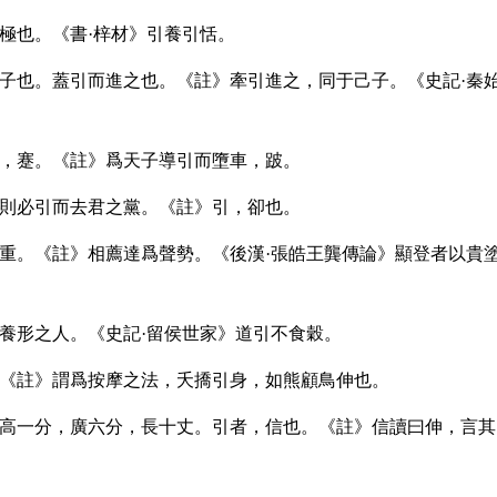
極也。《書·梓材》引養引恬。
猶子也。蓋引而進之也。《註》牽引進之，同于己子。《史記·秦
車，蹇。《註》爲天子導引而墮車，跛。
，則必引而去君之黨。《註》引，卻也。
引重。《註》相薦達爲聲勢。《後漢·張皓王龔傳論》顯登者以貴
養形之人。《史記·留侯世家》道引不食穀。
。《註》謂爲按摩之法，夭撟引身，如熊顧鳥伸也。
，高一分，廣六分，長十丈。引者，信也。《註》信讀曰伸，言其