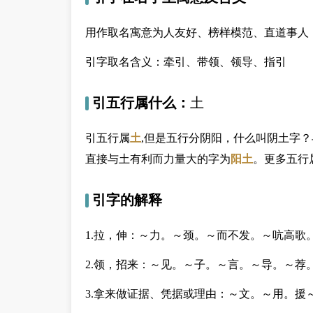
用作取名寓意为人友好、榜样模范、直道事人 
引字取名含义：牵引、带领、领导、指引
引五行属什么：
土
引五行属
土
,但是五行分阴阳，什么叫阴土字
直接与土有利而力量大的字为
阳土
。更多五行
引字的解释
1.拉，伸：～力。～颈。～而不发。～吭高歌
2.领，招来：～见。～子。～言。～导。～荐
3.拿来做证据、凭据或理由：～文。～用。援