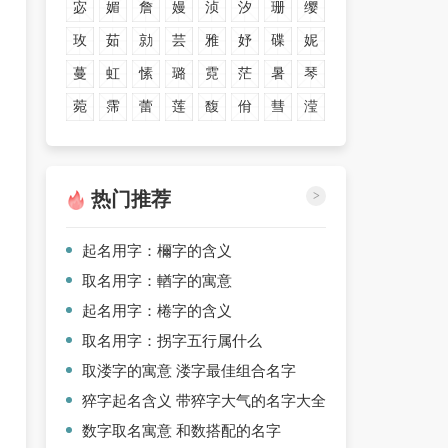
宓
媚
詹
嫚
浈
汐
珊
缨
玫
茹
勍
芸
雅
妤
碟
妮
蔓
虹
愫
璐
霓
茫
暑
琴
菀
霈
蕾
莲
馥
佾
彗
滢
热门推荐
>
起名用字：檷字的含义
取名用字：輶字的寓意
起名用字：棬字的含义
取名用字：拐字五行属什么
取溇字的寓意 溇字最佳组合名字
猝字起名含义 带猝字大气的名字大全
数字取名寓意 和数搭配的名字