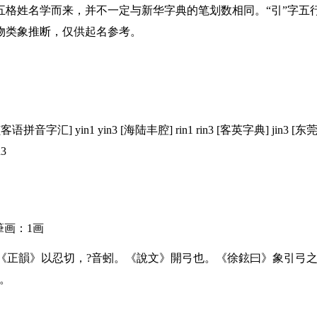
五格姓名学而来，并不一定与新华字典的笔划数相同。“引”字五
物类象推断，仅供起名参考。
客语拼音字汇] yin1 yin3 [海陆丰腔] rin1 rin3 [客英字典] jin3 [东
n3
筆画：1画
《正韻》以忍切，?音蚓。《說文》開弓也。《徐鉉曰》象引弓
。