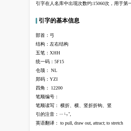
引字在人名库中出现次数约:15060次，用于第一个
引字的基本信息
部首：弓
结构：左右结构
五笔：XHH
统一码：5F15
仓颉： NL
郑码：YZI
四角： 12200
笔顺编号：
笔顺读写： 横折、横、竖折折钩、竖
引的注音：ㄧㄣˇ,
英语翻译： to pull, draw out, attract; to stretch