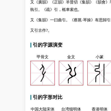
又
《廣韻》《正韻》羊晉切《集韻》《韻會》
執引。《疏》引，柩車索也。
又
《集韻》一曰曲引。《蔡邕·琴操》有思歸引
又
引古作?。
引的字源演变
甲骨文
金文
小篆
引的字形对比
中国大陆宋体
台湾细明体
香港明体