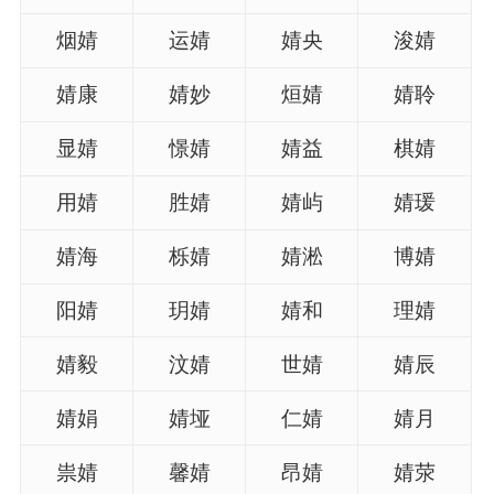
烟婧
运婧
婧央
浚婧
名
婧康
婧妙
烜婧
婧聆
龙年起名
显婧
憬婧
婧益
棋婧
蛇年起名
用婧
胜婧
婧屿
婧瑗
兔年起名
婧海
栎婧
婧淞
博婧
虎年起名
阳婧
玥婧
婧和
理婧
取
婧毅
汶婧
世婧
婧辰
名
婧娟
婧垭
仁婧
婧月
字
祟婧
馨婧
昂婧
婧荥