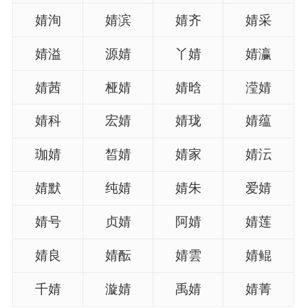
典
婧洵
婧滨
婧齐
婧采
婧溢
源婧
丫婧
婧瀛
婧茜
桠婧
婧晗
滢婧
宝
名
生
大
宝
字
辰
师
婧科
宏婧
婧珑
婧蕴
取
打
起
起
名
分
名
名
珈婧
皙婧
婧家
婧沄
婧默
纯婧
婧朱
爱婧
婧号
贞婧
阿婧
婧莲
婧良
婧酝
婧雲
婧鲲
千婧
漩婧
禹婧
婧菁