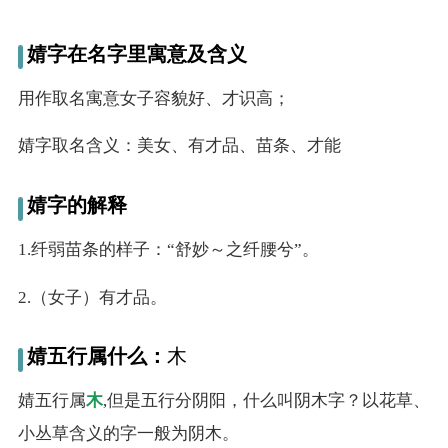
婧字在名字里寓意及含义
用作取名寓意女子容貌好、才识高；
婧字取名含义：美女、有才品、苗条、才能
婧字的解释
1.纤弱苗条的样子：“舒妙～之纤腰兮”。
2.（女子）有才品。
婧五行属什么：
木
婧五行属
木
,但是五行分阴阳，什么叫阴木字？以花草、
小丛草含义的字一般为阴木。