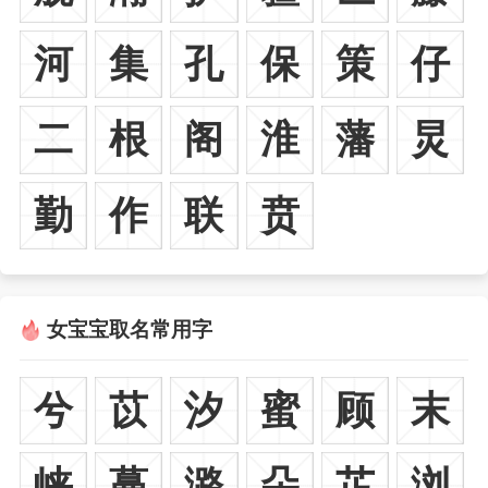
河
集
孔
保
策
仔
二
根
阁
淮
藩
炅
勤
作
联
贲
女宝宝取名常用字
兮
苡
汐
蜜
顾
末
峡
蔓
潞
朵
芷
浏