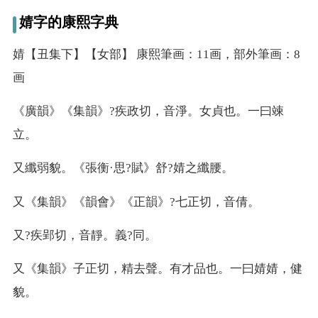
婧字的康熙字典
婧【丑集下】【女部】 康熙筆画：11画，部外筆画：8
画
《廣韻》《集韻》?疾政切，音淨。女貞也。一曰竦
立。
又
纖弱貌。《張衡·思?賦》舒?婧之纖腰。
又
《集韻》《韻會》《正韻》?七正切，音倩。
又
?疾郢切，音靜。義?同。
又
《集韻》子正切，精去聲。有才品也。一曰婧婧，健
貌。