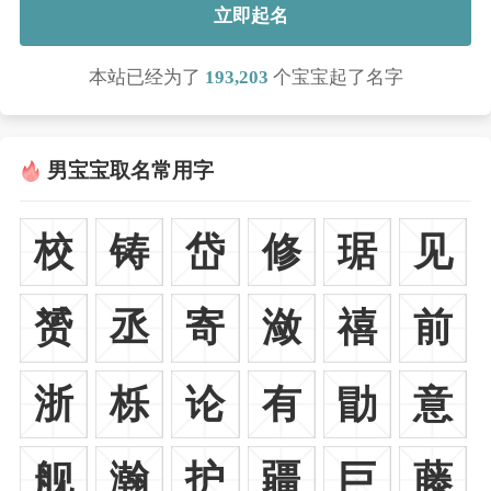
立即起名
本站已经为了
193,203
个宝宝起了名字
男宝宝取名常用字
校
铸
岱
修
琚
见
赟
丞
寄
潋
禧
前
浙
栎
论
有
勖
意
舰
瀚
护
疆
巨
藤