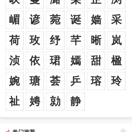
嵋
谚
菀
诞
嫱
采
荷
玫
纾
芊
晰
岚
浈
依
珺
嫣
甜
楹
婉
瑭
荟
乒
瑢
玲
祉
娉
勍
静
>