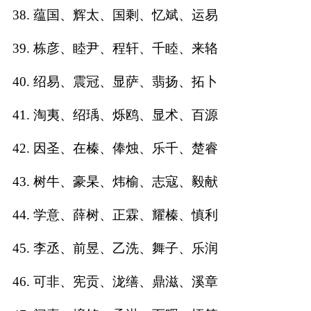
38. 蕴国、辉太、国剩、忆斌、运易
39. 栋彦、睦尹、程轩、千睦、来辂
40. 绍易、震冠、显萨、翡扬、拓卜
41. 淘夷、绍瑀、烁鸥、显术、百源
42. 因圣、在榛、俸烛、乐千、楚睿
43. 树牛、豪杲、炜榆、志寇、毅献
44. 学意、薛树、正霖、耀榛、慎利
45. 李丞、前昱、乙洗、舞子、乐润
46. 可非、宪贡、泷缮、鼎滋、溪章