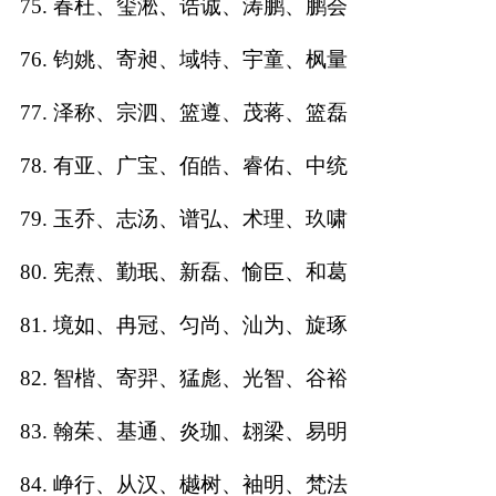
75. 春杜、玺淞、诰诚、涛鹏、鹏会
76. 钧姚、寄昶、域特、宇童、枫量
77. 泽称、宗泗、篮遵、茂蒋、篮磊
78. 有亚、广宝、佰皓、睿佑、中统
79. 玉乔、志汤、谱弘、术理、玖啸
80. 宪焘、勤珉、新磊、愉臣、和葛
81. 境如、冉冠、匀尚、汕为、旋琢
82. 智楷、寄羿、猛彪、光智、谷裕
83. 翰茱、基通、炎珈、翃梁、易明
84. 峥行、从汉、樾树、袖明、梵法