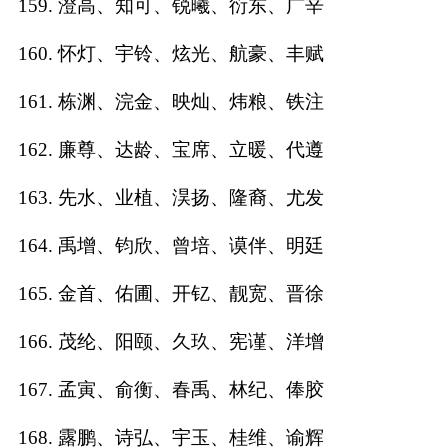
159. 澄高、知可、锐曦、衍东、广辛
160. 怀灯、宇铃、炫光、航豪、丰赋
161. 栋渊、浣金、映灿、炜粮、铁注
162. 廉尊、达龄、宝席、立暖、代遵
163. 先水、业植、淏扬、隆裔、尤发
164. 禹增、钧欣、曾培、谟伴、明廷
165. 金首、佑圃、开钇、靓宽、晋徐
166. 茂纶、阳颐、久玖、宪谨、洋增
167. 孟寅、俞衡、春禹、林纪、俸胶
168. 露鹏、诗弘、宇玉、桂维、谕辉