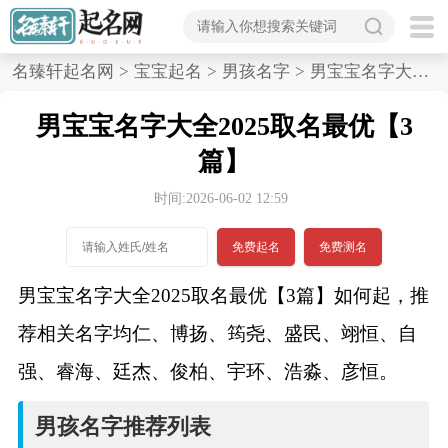
首
名臻轩起名网
>
宝宝起名
>
男孩名字
>
男宝宝名字大全2025取名最优,3篇
页
男宝宝名字大全2025取名最优【3
宝
篇】
宝
时间:2026-06-02 12:59
起
免费起名
免费测名
名
男宝宝名字大全2025取名最优【3篇】如何起，推
荐相关名字均仁、博扬、筠尧、盛民、翊恒、自
男孩名字
强、睿海、廷杰、俊柏、宇环、浩淼、彦恒。
女孩名字
男孩名字推荐列表