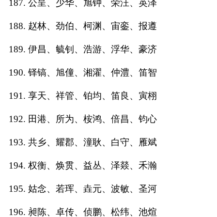
187. 公呈、少华、旭钟、荣汪、英泽
188. 赵林、劲伯、柯渊、宙銮、报遵
189. 伊昌、毓钊、浩游、浮华、豪济
190. 铎镐、旭僮、湘濯、仲澧、笛智
191. 享天、祥管、铂均、笛良、寅栩
192. 田港、所为、桉鸿、倍昌、钧心
193. 共乡、耀郡、潼耿、白守、雁斌
194. 权衡、焕贯、益丛、泽燚、禾瀚
195. 姑念、若珲、垚元、波敏、圣河
196. 昶陈、卓传、侦鹏、松纬、池煊