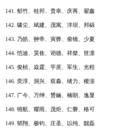
141. 郁竹、桂邦、贵幸、庆苒、翟鑫
142. 啸尘、斌建、茂寓、洋坝、邦砾
143. 乃皓、翀帝、寅骅、俊镜、少夏
144. 恺迪、昊隹、诩德、祥桀、世凛
145. 俊桢、焱霆、芋蔗、军生、光程
146. 奕淳、洞兴、双淼、绪力、稷澎
147. 广今、万绅、赟婳、楠朝、逸显
148. 镕航、耀雨、茂炬、仁磐、格可
149. 韬翔、极钧、庄圣、以纯、靓磊