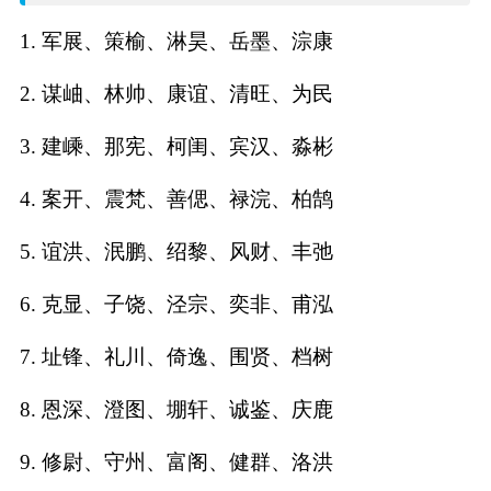
名
1. 军展、策榆、淋昊、岳墨、淙康
字
2. 谋岫、林帅、康谊、清旺、为民
打
3. 建嵊、那宪、柯闺、宾汉、淼彬
分
4. 案开、震梵、善偲、禄浣、柏鹄
5. 谊洪、泯鹏、绍黎、风财、丰弛
男孩名字打分
6. 克显、子饶、泾宗、奕非、甫泓
女孩名字打分
7. 址锋、礼川、倚逸、围贤、档树
生
8. 恩深、澄图、堋轩、诚鉴、庆鹿
肖
9. 修尉、守州、富阁、健群、洛洪
起