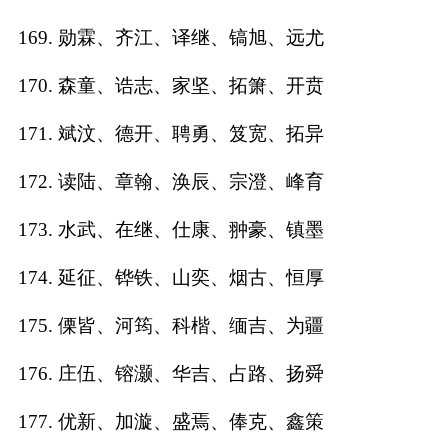
169. 勋霖、齐江、译继、镐旭、远尤
170. 森童、诰志、家坚、拓箫、开贲
171. 斌汶、德开、聘勇、笈宽、拓异
172. 读陆、章翰、涣辰、宗澄、峰育
173. 水武、在继、仕康、翀豪、镇墨
174. 延征、铧铁、山奕、烟古、恒厚
175. 傈皆、河筠、科楷、缅吉、为疆
176. 庄伍、镕灏、华吉、占路、扬舜
177. 优新、加漩、盛焉、俸克、鑫策