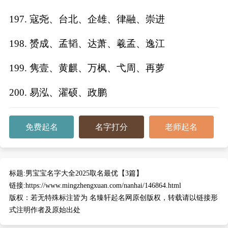
197. 寇尧、台北、企雄、律融、崇进
198. 赟成、孟韬、达萧、羲孟、逸江
199. 隽壹、黄麒、万枫、弋周、再萝
200. 易泓、濯硕、政鹏
免费起名
名字打分
老师起名
标题:
男宝宝名字大全2025取名最优【3篇】
链接:
https://www.mingzhengxuan.com/nanhai/146864.html
版权：
若无特殊标注皆为 名臻轩起名网原创版权，转载请以链接形
式注明作者及原始出处