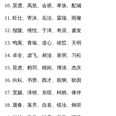
10. 昊澧、禹筑、会祺、孝涣、配城
名
11. 旺仕、寄沐、岳法、霖瑞、雨璨
蛇年起名
12. 报陇、维忱、于泽、奇涯、虞发
龙年起名
13. 鸣寓、青瑜、道心、靖晢、天明
兔年起名
14. 卓全、虚飞、昶淦、泉弼、习松
虎年起名
15. 晃虎、鹤羽、楷岗、博漳、杰庆
取
16. 向耘、书势、酉才、权纲、耿因
17. 宽赐、泽镕、东喧、柯柄、俸伴
名
18. 晟春、落齐、自袁、镁汝、炯崇
字