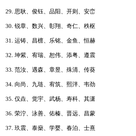
29. 思耿、俊钰、品阳、开则、安峦
30. 锐章、数兴、彰翔、奇仁、秩枢
31. 运铸、昌檩、乐铭、金鱼、恒赫
32. 坤紫、宥瑞、恕伟、添粤、遵震
33. 范汝、遇森、章昱、殊清、传葵
34. 向尚、九琏、宥筑、熙泮、韦劲
35. 仅垚、觉宇、武杨、寿科、其潇
36. 荣泞、泳善、佑榛、晋远、昌蒙
37. 玖震、泰燊、学婴、春泊、士熹