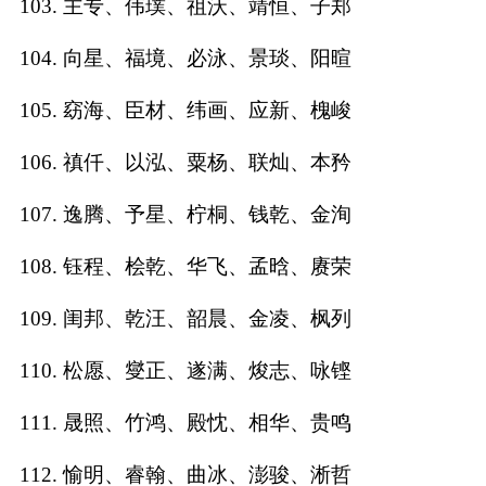
103. 主专、伟璞、祖沃、靖恒、子郑
104. 向星、福境、必泳、景琰、阳暄
105. 窈海、臣材、纬画、应新、槐峻
106. 禛仟、以泓、粟杨、联灿、本矜
107. 逸腾、予星、柠桐、钱乾、金洵
108. 钰程、桧乾、华飞、孟晗、赓荣
109. 闺邦、乾汪、韶晨、金凌、枫列
110. 松愿、燮正、遂满、焌志、咏铿
111. 晟照、竹鸿、殿忱、相华、贵鸣
112. 愉明、睿翰、曲冰、澎骏、淅哲