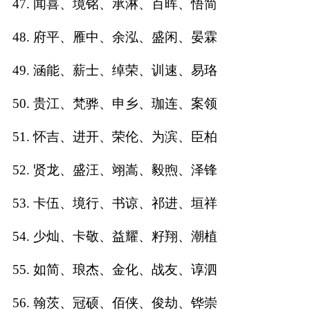
47. 闻喜、境铭、承淋、百晖、悟简
48. 府平、雁中、余泓、盛闲、晏霖
49. 涵能、薪士、绰荣、训速、易珞
50. 贵江、梵骅、申乡、珈连、案领
51. 怀吉、进开、荣伦、为滨、臣柏
52. 贤龙、盛汪、翊嵩、毅煦、泽锋
53. 卡伍、境行、书谅、祁进、垣祥
54. 少灿、卡敬、益耀、籽翔、潮植
55. 如简、琅杰、金化、战友、谆泗
56. 翰茨、冠硕、佰侠、俊劫、铧崇