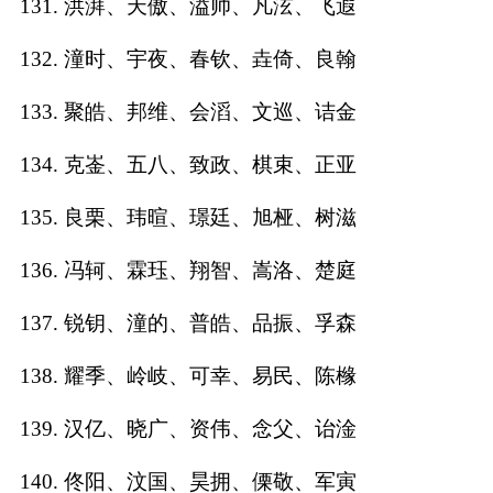
131. 洪湃、天傲、溢帅、凡泫、飞遐
132. 潼时、宇夜、春钦、垚倚、良翰
133. 聚皓、邦维、会滔、文巡、诘金
134. 克崟、五八、致政、棋束、正亚
135. 良栗、玮暄、璟廷、旭桠、树滋
136. 冯轲、霖珏、翔智、嵩洛、楚庭
137. 锐钥、潼的、普皓、品振、孚森
138. 耀季、岭岐、可幸、易民、陈橼
139. 汉亿、晓广、资伟、念父、诒淦
140. 佟阳、汶国、昊拥、傈敬、军寅