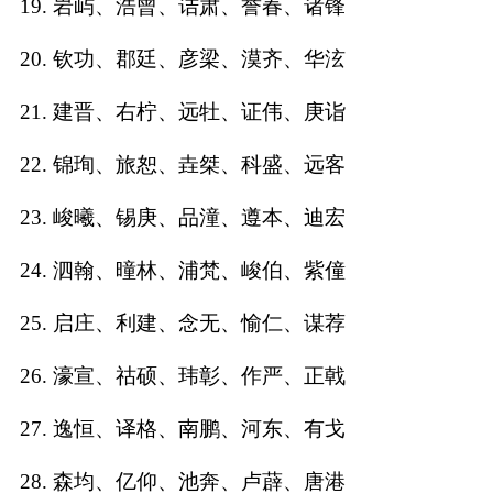
19. 岩屿、浩曾、诘肃、誉春、诸锋
典
20. 钦功、郡廷、彦梁、漠齐、华泫
21. 建晋、右柠、远牡、证伟、庚诣
22. 锦珣、旅恕、垚桀、科盛、远客
宝
名
生
大
宝
字
辰
师
取
打
起
起
23. 峻曦、锡庚、品潼、遵本、迪宏
名
分
名
名
24. 泗翰、曈林、浦梵、峻伯、紫僮
25. 启庄、利建、念无、愉仁、谋荐
26. 濠宣、祜硕、玮彰、作严、正戟
27. 逸恒、译格、南鹏、河东、有戈
28. 森均、亿仰、池奔、卢薜、唐港