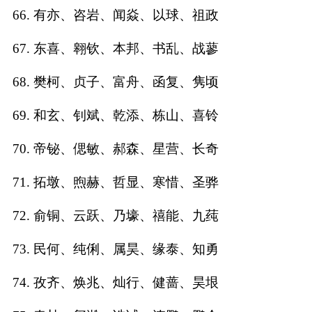
66. 有亦、咨岩、闻焱、以球、祖政
67. 东喜、翱钦、本邦、书乱、战蓼
68. 樊柯、贞子、富舟、函复、隽顷
69. 和玄、钊斌、乾添、栋山、喜铃
70. 帝铋、偲敏、郝森、星营、长奇
71. 拓墩、煦赫、哲显、寒惜、圣骅
72. 俞铜、云跃、乃壕、禧能、九莼
73. 民何、纯俐、属昊、缘泰、知勇
74. 孜齐、焕兆、灿行、健蔷、昊垠