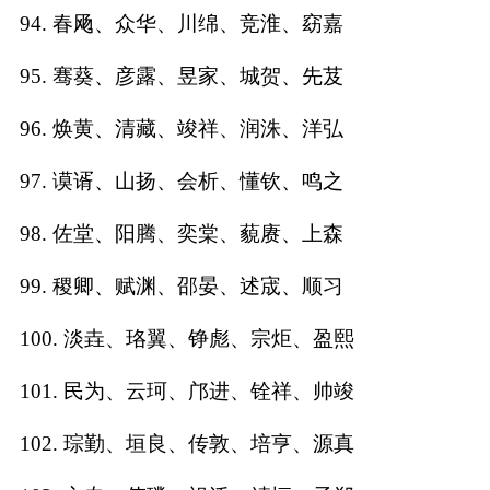
94. 春飏、众华、川绵、竞淮、窈嘉
95. 骞葵、彦露、昱家、城贺、先芨
96. 焕黄、清藏、竣祥、润洙、洋弘
97. 谟谞、山扬、会析、懂钦、鸣之
98. 佐堂、阳腾、奕棠、藐赓、上森
99. 稷卿、赋渊、邵晏、述宬、顺习
100. 淡垚、珞翼、铮彪、宗炬、盈熙
101. 民为、云珂、邝进、铨祥、帅竣
102. 琮勤、垣良、传敦、培亨、源真