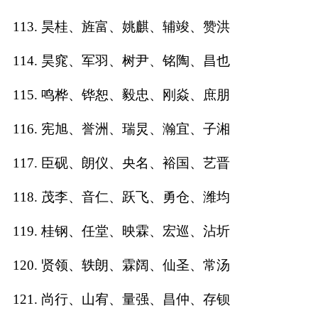
113. 昊桂、旌富、姚麒、辅竣、赞洪
114. 昊窕、军羽、树尹、铭陶、昌也
115. 鸣桦、铧恕、毅忠、刚焱、庶朋
116. 宪旭、誉洲、瑞炅、瀚宜、子湘
117. 臣砚、朗仪、央名、裕国、艺晋
118. 茂李、音仁、跃飞、勇仓、潍均
119. 桂钢、任堂、映霖、宏巡、沾圻
120. 贤领、轶朗、霖阔、仙圣、常汤
121. 尚行、山宥、量强、昌仲、存钡