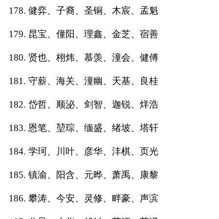
178. 健弈、子裔、圣铜、木宸、孟魁
179. 昆宝、僮阳、理鑫、金芝、宿善
180. 贤也、栩炜、慕羡、潼会、健傅
181. 守薪、海关、潼幽、天基、良桂
182. 岱哲、顺泌、剑智、迦锐、烊浩
183. 恩笔、堃琮、缅盛、绪坡、塔轩
184. 学珂、川叶、彦华、沣棋、页光
185. 镇渝、阳含、元晔、萧禹、康黎
186. 攀涛、今安、灵修、畔豪、声滨