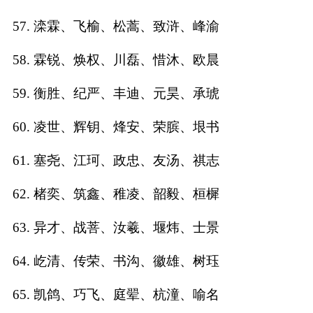
57. 滦霖、飞榆、松蒿、致浒、峰渝
58. 霖锐、焕权、川磊、惜沐、欧晨
59. 衡胜、纪严、丰迪、元昊、承琥
60. 凌世、辉钥、烽安、荣膑、垠书
61. 塞尧、江珂、政忠、友汤、祺志
62. 楮奕、筑鑫、稚凌、韶毅、桓樨
63. 异才、战菩、汝羲、堰炜、士景
64. 屹清、传荣、书沟、徽雄、树珏
65. 凯鸽、巧飞、庭翚、杭潼、喻名