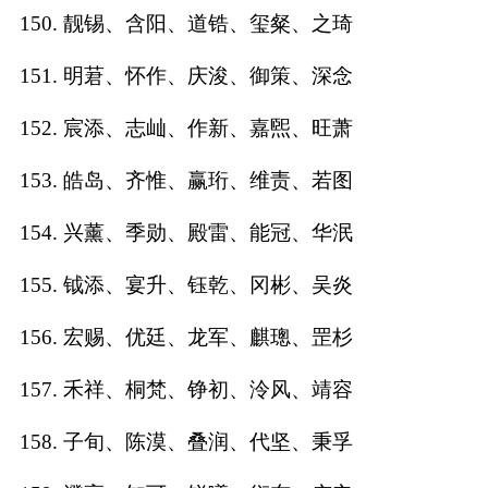
150. 靓锡、含阳、道锆、玺粲、之琦
151. 明莙、怀作、庆浚、御策、深念
152. 宸添、志屾、作新、嘉煕、旺萧
153. 皓岛、齐惟、赢珩、维责、若图
154. 兴薰、季勋、殿雷、能冠、华泯
155. 钺添、宴升、钰乾、冈彬、吴炎
156. 宏赐、优廷、龙军、麒璁、罡杉
157. 禾祥、桐梵、铮初、泠风、靖容
158. 子旬、陈漠、叠润、代坚、秉孚