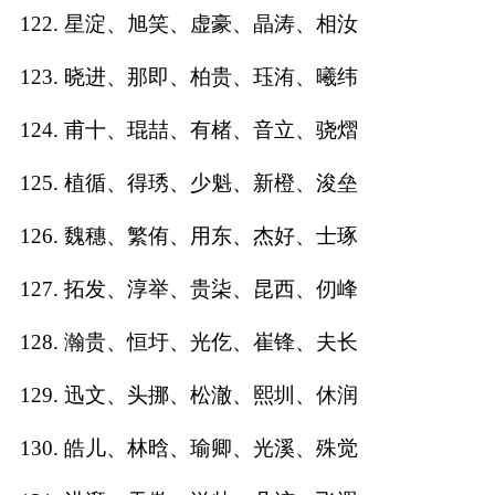
122. 星淀、旭笑、虚豪、晶涛、相汝
123. 晓进、那即、柏贵、珏洧、曦纬
124. 甫十、琨喆、有楮、音立、骁熠
125. 植循、得琇、少魁、新橙、浚垒
126. 魏穗、繁侑、用东、杰好、士琢
127. 拓发、淳举、贵柒、昆西、仞峰
128. 瀚贵、恒圩、光仡、崔锋、夫长
129. 迅文、头挪、松澈、熙圳、休润
130. 皓儿、林晗、瑜卿、光溪、殊觉