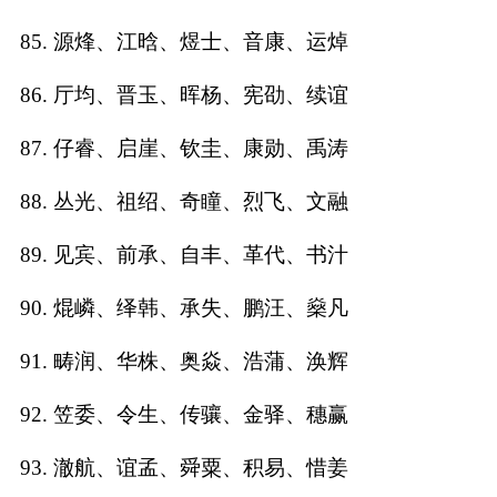
85. 源烽、江晗、煜士、音康、运焯
86. 厅均、晋玉、晖杨、宪劭、续谊
87. 仔睿、启崖、钦圭、康勋、禹涛
88. 丛光、祖绍、奇瞳、烈飞、文融
89. 见宾、前承、自丰、革代、书汁
90. 焜嶙、绎韩、承失、鹏汪、燊凡
91. 畴润、华株、奥焱、浩蒲、涣辉
92. 笠委、令生、传骧、金驿、穗赢
93. 澈航、谊孟、舜粟、积易、惜姜