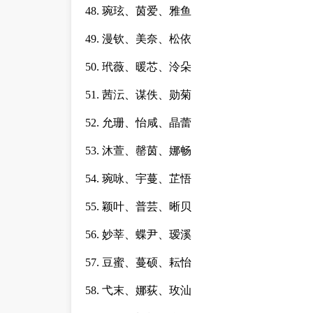
48. 琬玹、茵爱、雅鱼
49. 漫钦、美奈、松依
50. 玳薇、暖芯、泠朵
51. 茜沄、谋佚、勋菊
52. 允珊、怡咸、晶蕾
53. 沐萱、罄茵、娜畅
54. 琬咏、宇蔓、芷悟
55. 颖叶、普芸、晰贝
56. 妙莘、蝶尹、瑷溪
57. 豆蜜、蔓硕、耘怡
58. 弋末、娜荻、玫汕