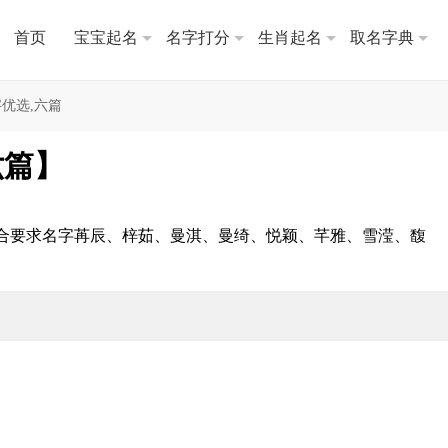
首页
宝宝起名
名字打分
生肖起名
取名字典
优选,六篇
六篇】
合要求名字苒辰、梓茹、曼淇、曼绮、悦颖、芊雅、雪滢、馥