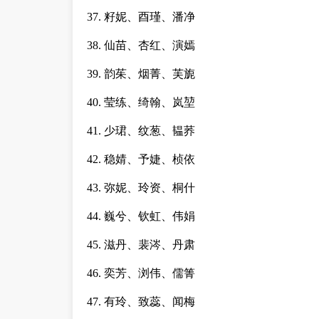
37. 籽妮、酉瑾、潘净
38. 仙苗、杏红、演嫣
39. 韵茱、烟菁、芙旎
40. 莹练、绮翰、岚堃
41. 少珺、纹葱、韫荞
42. 稳婧、予婕、桢依
43. 弥妮、玲资、桐什
44. 巍兮、钦虹、伟娟
45. 滋丹、裴涔、丹肃
46. 奕芳、浏伟、儒箐
47. 有玲、致蕊、闻梅