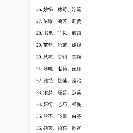
26. 妙绢、稼苛、泞蕊
27. 依喻、鸣芳、莉贾
28. 书觅、丫凤、馥禛
29. 苗菲、沁茉、娅焜
30. 慧梅、香诩、莹耘
31. 妙帆、湉翰、妃翔
32. 雅经、旋莲、滢冶
33. 湫梦、瑾普、莎蕊
34. 妍衍、芯巧、祥曼
35. 丝丕、飞鹭、白芬
36. 硕茵、旅茹、韵宵