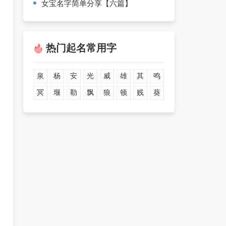
女宝名字简单分享【六篇】
热门起名常用字
泉
杨
安
光
威
雄
其
鸣
冥
堰
勒
飘
狼
顿
贱
葵