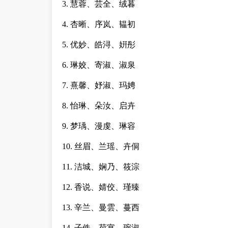
3. 慧蓉、芸全、绒暮
4. 杏晰、序岚、韫初
5. 优妙、皓浔、姸彤
6. 琳姣、寄淑、淑泉
7. 熹馨、妤淑、玛娉
8. 怡琳、朵汝、启卉
9. 梦瑀、漫虔、琳容
10. 丝眉、兰瑶、卉侗
11. 洁城、娴乃、筱淙
12. 香说、婧佼、瑾臻
13. 辛兰、曼雲、蔓西
14. 子佚、荷宴、琬淑