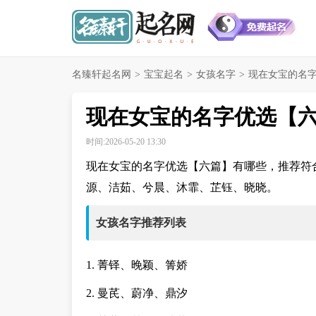
名臻轩起名网
>
宝宝起名
>
女孩名字
>
现在女宝的名字
现在女宝的名字优选【
时间:2026-05-20 13:30
现在女宝的名字优选【六篇】有哪些，推荐符
源、洁茹、兮晨、沐霏、芷钰、晓晓。
女孩名字推荐列表
1. 菁铎、晚颖、箐娇
2. 曼芪、蔚净、鼎汐