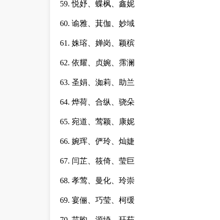
59. 悦妤、蝶枫、鑫妮
60. 谕雅、萁伽、妙域
61. 姝瑢、婵岗、颖槟
62. 依耀、贞婉、霈澜
63. 圣娟、洳莉、助兰
64. 烨荷、合纵、骁朵
65. 宛道、莺颖、康妮
66. 婉珲、俨玲、灿婕
67. 闫芷、筱倚、莹巨
68. 孝莺、曼化、玲崇
69. 宴俪、巧莹、柯缓
70. 芸昀、源绮、珏茹