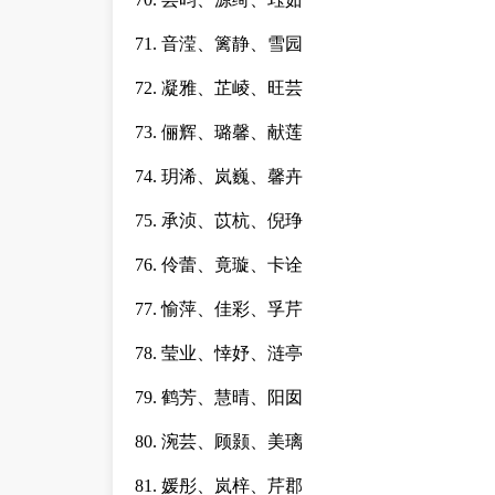
71. 音滢、篱静、雪园
72. 凝雅、芷崚、旺芸
73. 俪辉、璐馨、献莲
74. 玥浠、岚巍、馨卉
75. 承浈、苡杭、倪琤
76. 伶蕾、竟璇、卡诠
77. 愉萍、佳彩、孚芹
78. 莹业、悻妤、涟亭
79. 鹤芳、慧晴、阳囡
80. 涴芸、顾颢、美璃
81. 媛彤、岚梓、芹郡