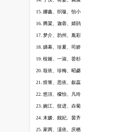
15. 娜鑫、织璇、怡小
16. 腾粱、迦蓉、婧鹃
17. 梦介、韵州、胤彩
18. 娣幕、珍夏、司娇
19. 桉娅、一淑、荟杉
20. 筱依、珍梅、昭勰
21. 煜箐、思依、叙蕊
22. 悠洹、檬怡、凡玲
23. 婉江、纹进、垚菊
24. 末嫒、靓妃、茵齐
25. 家两、湲依、庆栖