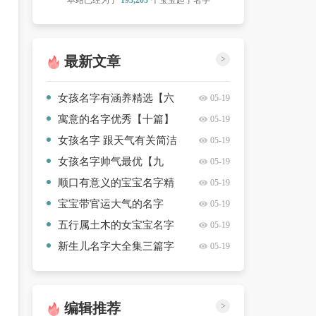
本站已经为了
193,203
个宝宝起了名字
最新文章
>
女孩名字有涵养精选【六
05-19
篇】
寓意的名字优秀【十篇】
05-19
女孩名字 跟天气有关简洁
05-19
【8篇】
女孩名字帅气最优【九
05-19
篇】
顺口有意义的宝宝名字精
05-19
选【七篇】
宝宝带官运大气的名字
05-19
2025简洁【三篇】
五行属土木的女宝宝名字
05-19
最新款【10篇】
新生儿名字大全集三篇字
05-19
优选【七篇】
编辑推荐
>