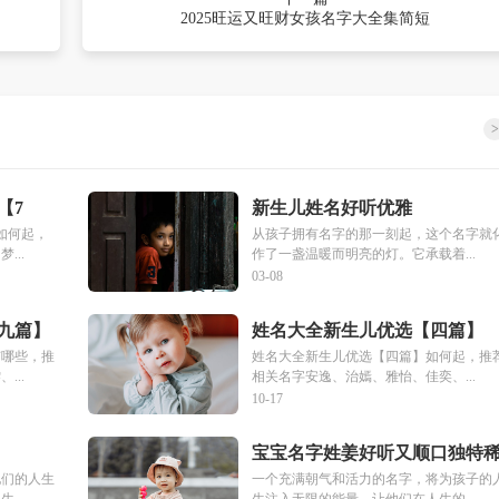
2025旺运又旺财女孩名字大全集简短
>
【7
新生儿姓名好听优雅
如何起，
从孩子拥有名字的那一刻起，这个名字就
...
作了一盏温暖而明亮的灯。它承载着...
03-08
九篇】
姓名大全新生儿优选【四篇】
有哪些，推
姓名大全新生儿优选【四篇】如何起，推
...
相关名字安逸、治嫣、雅怡、佳奕、...
10-17
宝宝名字姓姜好听又顺口独特
有
他们的人生
一个充满朝气和活力的名字，将为孩子的