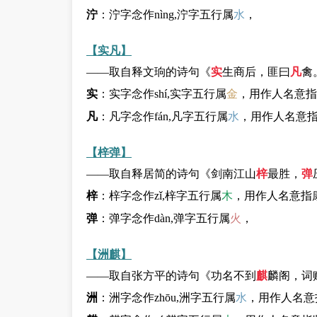
泞
：泞字念作nìng,泞字五行属
水
，
【实凡】
——取自释文珦的诗句《
实
生商后，匪曰
凡
禽
实
：实字念作shí,实字五行属
金
，用作人名意指
凡
：凡字念作fán,凡字五行属
水
，用作人名意
【梓弹】
——取自释居简的诗句《剑南江山
梓
最胜，
弹
梓
：梓字念作zǐ,梓字五行属
木
，用作人名意指
弹
：弹字念作dàn,弹字五行属
火
，
【洲麒】
——取自张方平的诗句《功名不到
麒
麟阁，词
洲
：洲字念作zhōu,洲字五行属
水
，用作人名意