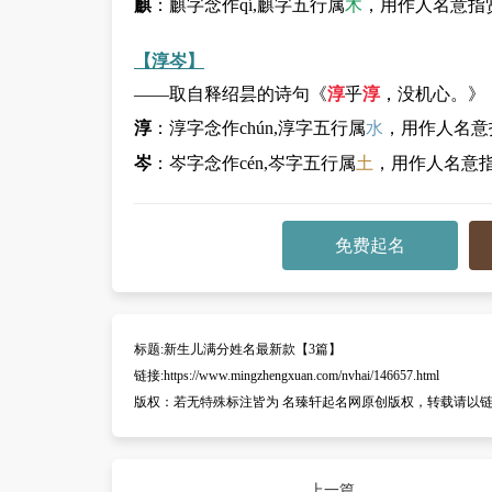
麒
：麒字念作qí,麒字五行属
木
，用作人名意指
【淳岑】
——取自释绍昙的诗句《
淳
乎
淳
，没机心。》
淳
：淳字念作chún,淳字五行属
水
，用作人名意
岑
：岑字念作cén,岑字五行属
土
，用作人名意
免费起名
标题:
新生儿满分姓名最新款【3篇】
链接:
https://www.mingzhengxuan.com/nvhai/146657.html
版权：
若无特殊标注皆为 名臻轩起名网原创版权，转载请以
上一篇