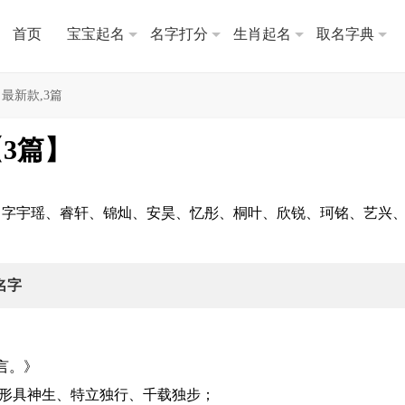
首页
宝宝起名
名字打分
生肖起名
取名字典
最新款,3篇
3篇】
名字宇瑶、睿轩、锦灿、安昊、忆彤、桐叶、欣锐、珂铭、艺兴
。
名字
言。》
形具神生、特立独行、千载独步；