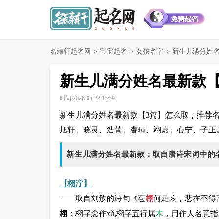
名臻轩起名网
>
宝宝起名
>
女孩名字
>
新生儿满分姓名
新生儿满分姓名最新款【
时间:2026-05-22 15:59
新生儿满分姓名最新款【3篇】怎么取，推荐
旭轩、晓灵、浩菁、睿瑾、翊嘉、心宁、子正
新生儿满分姓名最新款：取自唐诗宋词中的
【栩泞】
——取自刘攽的诗句《苞
栩
何足哀，悲在不得
栩
：栩字念作xǔ,栩字五行属
木
，用作人名意指