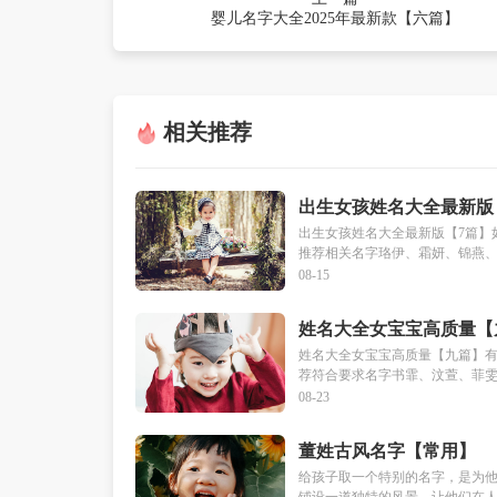
婴儿名字大全2025年最新款【六篇】
相关推荐
出生女孩姓名大全最新版
篇】
出生女孩姓名大全最新版【7篇】
推荐相关名字珞伊、霜妍、锦燕、梦
08-15
姓名大全女宝宝高质量【
姓名大全女宝宝高质量【九篇】
荐符合要求名字书霏、汶萱、菲雯、
08-23
董姓古风名字【常用】
给孩子取一个特别的名字，是为