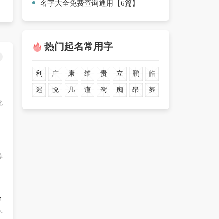
名字大全免费查询通用【6篇】
热门起名常用字
利
广
康
维
贵
立
鹏
皓
迟
悦
几
谨
鸳
痴
昂
募
化
荐
稀
人