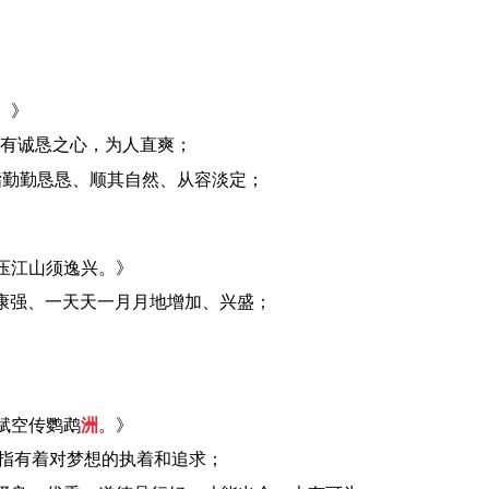
。》
有诚恳之心，为人直爽；
指勤勤恳恳、顺其自然、从容淡定；
压江山须逸兴。》
康强、一天天一月月地增加、兴盛；
赋空传鹦鹉
洲
。》
指有着对梦想的执着和追求；