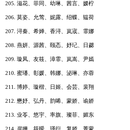
205. 滋花、菲同、幼琳、茜言、嫒柠
206. 莫姿、允莺、妮露、绍蝶、韫荷
207. 浔秦、希婵、香浔、岚宬、霏娜
208. 燕妍、源茜、颐忞、妤玘、日勰
209. 璇凤、友筱、漳霏、岚嵩、尹嫣
210. 蜜璠、彰媛、韩娜、泌琳、亦蓉
211. 博婷、璇楷、日姬、会芸、裴翔
212. 懋妤、弘丹、韵唏、蒙娇、谕娇
213. 业苓、悠宇、率旗、璨菲、媚东
214. 岸姗、筱暧、瑾衍、复娇、菁蒙