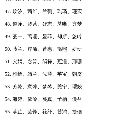
47. 炆汐、茜维、兰弼、玙璘、瑾宏
48. 道萍、汐萦、妤志、茗晰、齐梦
49. 荟一、莺谊、显菲、却斯、悠岭
50. 藤兰、岸浠、菁惠、韫熙、妍研
51. 义娟、念箐、绢禄、冠滢、邢珊
52. 雅蝉、靖兰、泓萍、芊宝、朝旖
53. 芳乾、意萍、梦棽、莞宁、璎姣
54. 海婷、依泠、蔓真、予栖、漫益
55. 苓芷、芸锋、筱纾、茜鸿、捷俪