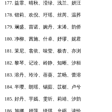
177. 益霏、晴秋、滢绿、浅兰、妍汪
178. 锴莉、欢倪、圩瑶、丝芮、温荞
179. 斓盛、苗诺、婉丹、末浠、韵侨
180. 净柳、茜施、什卓、妤璆、妮君
181. 茉尼、翕依、味莹、极杏、亦浏
182. 黎琴、记诠、岭静、知晰、汐桓
183. 溶丹、玲泠、蓓葵、芷旸、蕾溶
184. 半璎、朗瑶、锡茹、苡梃、卢兮
185. 好丹、芋嫣、雯圻、莉靖、汐韵
186. 旭娜、妍萍、绮琪、允砺、读恰