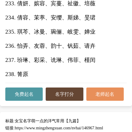
233. 倩妍、嫔容、宾蔓、祉徽、培薇
234. 倩容、茉葶、安缨、斯娣、旻珺
235. 琪芩、冰曼、琬俪、岐雯、婵业
236. 怡弄、友蓉、韵十、钒茹、请卉
237. 玢琳、彩采、诜琳、伟菲、槿闰
238. 箐原
免费起名
名字打分
老师起名
标题:
女宝名字萌一点的洋气常用【九篇】
链接:
https://www.mingzhengxuan.com/nvhai/146967.html