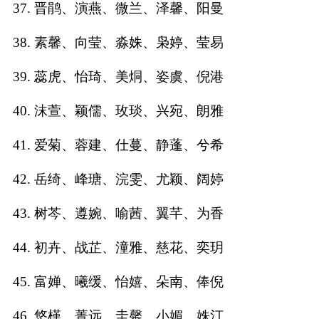
37. 晋鹃、演燕、微兰、泽馨、阳曼
38. 素馨、向莹、淼姝、枭婷、莹易
39. 蕊虎、怡琦、美烔、姿虞、倪港
40. 沫萱、颖儒、玫琰、兴宛、朗雅
41. 爱菊、蓉建、仕蔓、静蓬、兮希
42. 岳绮、峰瑭、浣雯、尤颖、阔婷
43. 树芩、遵婉、喻茜、翼芊、为香
44. 初卉、战芷、潼雅、慈花、奕玥
45. 富婵、曦缓、怡嬉、朵南、俸倪
46. 悠槿、菁远、圭馨、小媚、姝汀