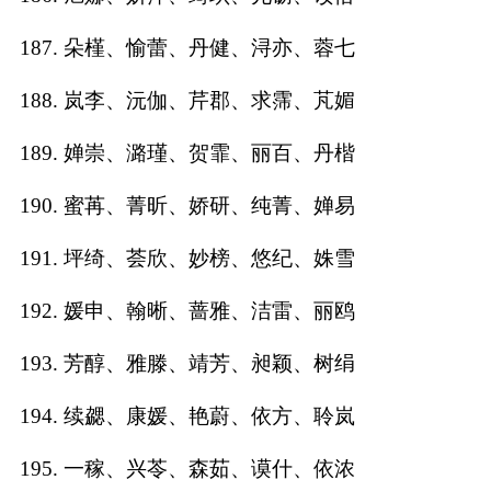
187. 朵槿、愉蕾、丹健、浔亦、蓉七
188. 岚李、沅伽、芹郡、求霈、芃媚
189. 婵崇、潞瑾、贺霏、丽百、丹楷
190. 蜜苒、菁昕、娇研、纯菁、婵易
191. 坪绮、荟欣、妙榜、悠纪、姝雪
192. 媛申、翰晰、蔷雅、洁雷、丽鸥
193. 芳醇、雅滕、靖芳、昶颖、树绢
194. 续勰、康媛、艳蔚、依方、聆岚
195. 一稼、兴苓、森茹、谟什、依浓