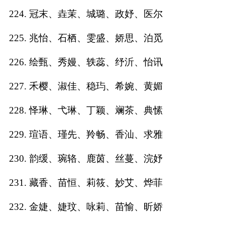
224. 冠末、垚茉、城璐、政妤、医尔
225. 兆怡、石栖、雯盛、娇思、泊觅
226. 绘甄、秀嫚、轶蕊、纾沂、怡讯
227. 禾樱、淑佳、稳玙、希婉、黄媚
228. 怿琳、弋琳、丁颖、斓茶、典愫
229. 瑄语、瑾先、羚畅、香汕、求雅
230. 韵缓、琬辂、鹿茵、丝蔓、浣妤
231. 藏香、苗恒、莉筱、妙艾、烨菲
232. 金婕、婕玟、咏莉、苗愉、昕娇