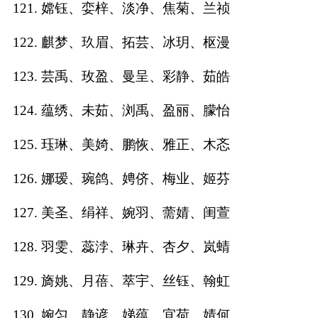
121. 嫦钰、娈梓、淡净、焦菊、兰祯
122. 麒梦、玖眉、拓芸、冰玥、枢漫
123. 芸禹、玫盈、曼呈、彩静、茹皓
124. 蕴绣、未茹、浏禹、盈丽、朦怡
125. 珏琳、美婍、鹏恢、雅正、木忞
126. 娜瑷、琬鸽、娉侪、梅业、姬芬
127. 美圣、绢祥、婉羽、薷婧、闺萱
128. 羽雯、蕊浡、琳卉、杏夕、岚蜻
129. 旖姚、月蓓、萃宇、丝钰、翰虹
130. 婉匀、静谚、娣蕴、宜荷、婧何