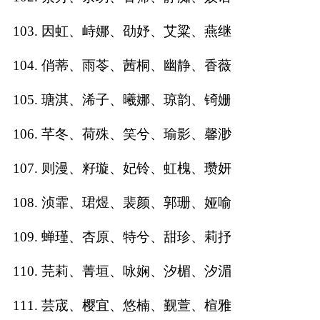
103. 因虹、峙娜、劭妤、艾粱、燕继
104. 俏蒂、雨苓、茜桐、幽静、香薇
105. 瑭淇、浠子、曦娜、琼韵、锜姗
106. 芊冬、荷殊、笑兮、瑜影、馨渺
107. 则漫、籽璇、妃铃、虹槐、瓒妍
108. 浈霏、珺煜、裴颜、郭珊、娅喻
109. 蝉瑾、杏原、特兮、甜珍、莉抒
110. 芫莉、菁垣、咏娴、汐楣、汐湄
111. 芸宬、樱宜、悠楠、觐萱、楦雅