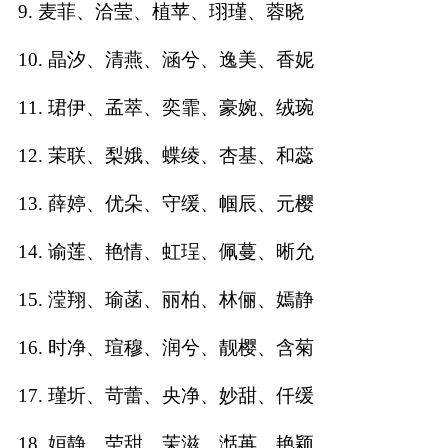
9. 麦菲、洽莹、植苹、珝瑾、蓉晓
名
10. 晶汐、清燕、涵兮、逸美、香妮
11. 珺伊、孟萃、奕霏、豪婉、绒琬
蛇年起名
12. 茉联、梨娥、蝶绫、杏基、和蕊
龙年起名
13. 薛婷、优朵、守缓、帼辰、元樱
兔年起名
14. 谕莲、艳情、虹珵、佩蔓、晰允
虎年起名
15. 滢翔、瑜菡、丽柏、林俪、嫣静
取
16. 时净、瑄穆、润兮、靓樱、含菊
名
17. 瑾圻、苛蕾、央净、妙甜、仟缓
字
18. 姮静、茔甜、茉滋、湉苒、艳颖