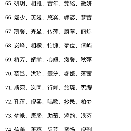
65. 研玥、相雅、蕾年、莞铭、徽妍
66. 嫦少、英嫚、悠奚、嵘宓、梦蕾
67. 凯馨、卉显、传萍、麟葶、丽烁
68. 岚峰、相檬、怡慷、梦位、倩屿
69. 植芳、婧嵩、心姮、澂馨、秋萍
70. 蓓邑、洪瑶、壹汐、睿嫒、藩茜
71. 斯宛、岚同、行婵、旅琬、宪缨
72. 孔蓓、倪容、唱歌、妙民、柏梦
73. 梦蛾、庚馨、助菊、涔韵、浪芬
74. 信美、蕾葵、际芹、蜜扬、倪剖