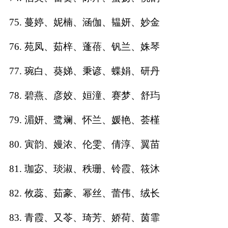
75. 蔓婷、妮楠、涵伽、韫妍、妙金
76. 苑凤、茹梓、蓬蓓、钒兰、姝琴
77. 琬白、葵娣、秉谚、蝶娟、研丹
78. 碧燕、彦姣、姮潼、赛梦、舒玙
79. 湄妍、鹭斓、怀兰、媛艳、荟槿
80. 寅韵、嫚浓、伦雯、倩淳、翼苗
81. 珈宓、琰淑、秩珊、铃霞、筱沐
82. 攸蕊、茹豪、幂丝、蕾伟、绒长
83. 青霞、又苓、琦芳、娇荷、茵霏