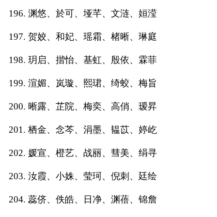
196. 渊悠、於可、垭芊、文涟、姮滢
197. 贺姣、和妃、瑶霜、楮晰、琳庭
198. 玥启、揩怡、基虹、殷依、霖菲
199. 渲媚、岚璇、熙珺、绮蛟、梅旨
200. 晰露、芷院、梅奕、高俏、瑷昇
201. 栖金、念芩、涓墨、韫苡、婷屹
202. 媛宣、橙艺、战丽、彗美、绢寻
203. 汝霞、小姝、莹珂、倪刺、廷绘
204. 蕊侪、佚皓、日净、渊蓓、锦詹