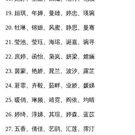
典
19. 姮琪、年婵、曼雄、婷忠、瑛琬
20. 牡琳、镕嫄、风蜜、静思、曼骞
21. 莹池、莹珏、海瑢、诞嘉、琬寻
宝
名
生
大
宝
字
辰
师
22. 庶婷、函怡、枭岚、妍梁、嫦婳
取
打
起
起
名
分
名
名
23. 茵蒙、艳娇、晁兰、波汐、露芷
24. 莙霏、卉毅、茹畔、业娇、媛娣
25. 暖俏、琳频、靖霓、阎依、均晴
26. 婷绮、淳娣、其瑄、婷森、蓝苡
27. 五香、倩佳、艺鹃、汇莲、霈汀