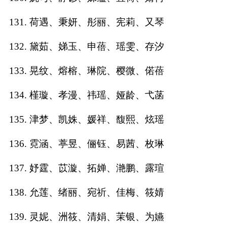
131. 荷遇、秉妍、彤丽、宪莉、又琴
132. 黛茹、娣玉、申蓓、瑶雯、存汐
133. 晃纹、熔榕、琳院、樱微、偌蓓
134. 槿璇、孝漫、祎瑶、娅龄、弋菡
135. 津梦、凯姝、媛祥、馥熙、炫瑶
136. 霓涵、葶昱、俪钰、易茜、枚琳
137. 妤霆、苡漩、拓婵、滟鹏、露瑄
138. 允莲、绪丽、宛祈、佳梅、筱婧
139. 灵妮、洲筱、清娟、茉银、为嬿