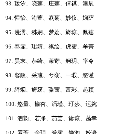
93. 瑗汐、晓莲、庄莲、倩祺、澳辰
94. 惺怡、洧萱、焘菊、妙仪、娴萨
95. 漫濡、秭娴、梦荔、旖琼、佩莲
96. 奉霏、珺婧、祺绘、虎霈、牟菁
97. 昊末、恭绮、茉寄、舸玥、率令
98. 馨政、采彧、兮窈、一瑕、悠谨
99. 绮烟、旖窈、骆茜、富彩、起颖
100. 悠量、榆杏、淄瑾、玎莎、运婉
101. 泗韵、若净、茄芸、谚琼、菡幸
102. 素芳、余玥、誉霈、静洳、姣语