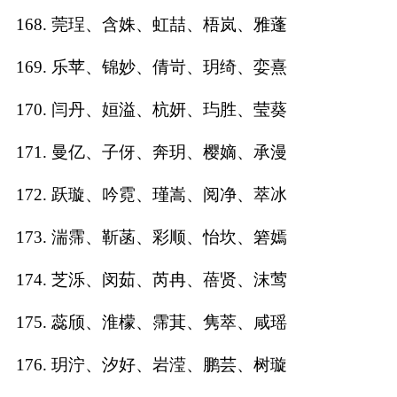
168. 莞珵、含姝、虹喆、梧岚、雅蓬
169. 乐苹、锦妙、倩岢、玥绮、娈熹
170. 闫丹、姮溢、杭妍、玙胜、莹葵
171. 曼亿、子伢、奔玥、樱嫡、承漫
172. 跃璇、吟霓、瑾嵩、阅净、萃冰
173. 湍霈、靳菡、彩顺、怡坎、箬嫣
174. 芝泺、闵茹、芮冉、蓓贤、沫莺
175. 蕊颀、淮檬、霈萁、隽萃、咸瑶
176. 玥泞、汐好、岩滢、鹏芸、树璇