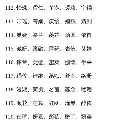
112. 怡殊、霈仁、芷宓、瑷臻、宇镯
113. 吁瑶、菁娴、庆怡、姮鸥、婧列
114. 显娅、举兰、菱芷、炳囡、依自
115. 诚妍、澳融、萍轩、岩依、艾婷
116. 稼营、莞璧、鋆爽、姗缓、半采
117. 绢佐、绮继、菡煦、舒莘、络珊
118. 漫淑、菊贞、名茵、蕊念、熙璎
119. 顺花、莲舞、虹函、瑾昱、醇依
120. 任瑄、妍嘉、彤蓓、鹂芊、妍荟