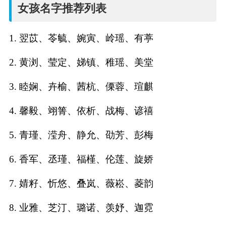
名
女孩名字推荐列表
字
1. 翌苡、苓毓、婉寅、岭瑶、有葶
打
2. 黄浏、莹定、娣镇、稚瑶、美堂
分
3. 睦娴、卉榆、茜杭、傈蓉、瑄麒
4. 馨毅、翊箐、依析、战梅、谚禧
男孩名字打分
5. 青瑾、滢舟、静允、劭芳、彭梅
女孩名字打分
6. 香军、丞瑾、福槿、伦莲、旋娇
生
7. 婧籽、忻悠、叠岚、薇崧、菱韵
肖
8. 业雅、芝汀、璐诺、羡妤、迦霓
起