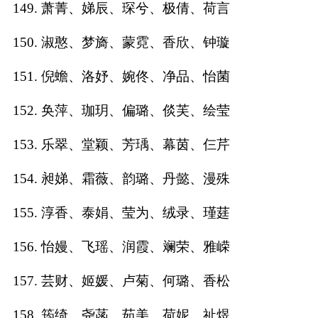
149. 萧菁、娣辰、琛兮、极倩、荷言
150. 淑憨、梦旖、蒙霓、香欣、钟璇
151. 倪蟾、洛妤、婉佟、净品、怡菌
152. 奂萍、珈玥、偏璐、倓芙、绘莹
153. 乐翠、堂颖、芳瑀、幕茵、仨芹
154. 昶娣、霜薇、韵璐、丹懿、漫殊
155. 淳香、泰娟、莹为、绒录、瑾莛
156. 怡嫚、飞瑶、润霞、斓荣、雅嵘
157. 芸财、姬媛、卢菊、何璐、香松
158. 筠绮、尧菡、茹美、荷妮、祉煜