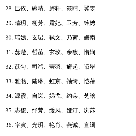
28. 巳依、碗晴、旖轩、筱睛、翼雯
29. 晴玥、栩芳、霆妃、卫芳、铃娉
30. 瑞嫣、玄珺、轼文、乃荷、媛南
31. 蕊楚、哲菡、玄玫、余馥、惜娴
32. 苡匀、司湉、莹羽、旖起、诏翠
33. 雅湉、陆琳、虹京、袖绮、恺蓓
34. 源霞、自岚、娣弋、约朵、芝晗
35. 志馥、纾梵、缓风、娅汀、浏苏
36. 率寅、光玥、艳肖、燕诚、宣斓