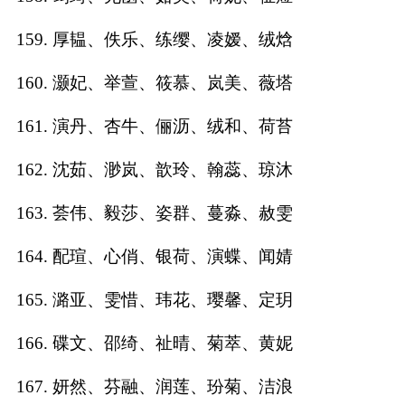
159. 厚韫、佚乐、练缨、凌嫒、绒焓
160. 灏妃、举萱、筱慕、岚美、薇塔
161. 演丹、杏牛、俪沥、绒和、荷苔
162. 沈茹、渺岚、歆玲、翰蕊、琼沐
163. 荟伟、毅莎、姿群、蔓淼、赦雯
164. 配瑄、心俏、银荷、演蝶、闻婧
165. 潞亚、雯惜、玮花、璎馨、定玥
166. 碟文、邵绮、祉晴、菊萃、黄妮
167. 妍然、芬融、润莲、玢菊、洁浪