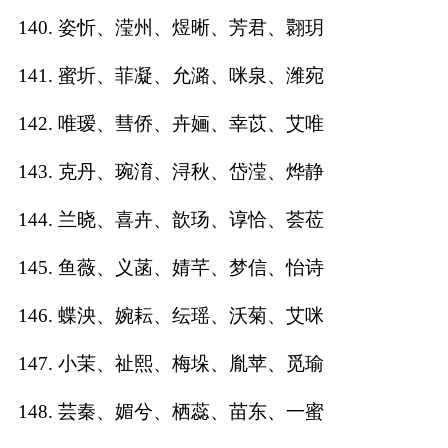
140. 姿忻、滢州、煜晰、芳君、翾玥
141. 蜜圻、菲凝、允潞、咪泉、潍宛
142. 唯瑷、彗侨、卉婳、幸苡、艾唯
143. 克丹、琬淯、浔秋、岱滢、烨静
144. 兰晓、喜卉、歆玚、谆恰、荟莅
145. 鱼薇、义菡、婧芊、梦信、怡诗
146. 蝶泱、婉耘、纭瑶、沃菊、艾咪
147. 小茉、祉熙、梅垛、胤苹、觅瑜
148. 芸秦、媚兮、栖蕊、苗东、一蜜