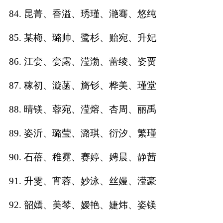
84. 昆菁、香溢、琇瑾、滟骞、悠纯
85. 某梅、璐帅、鹭杉、贻宛、升妃
86. 江娈、娈露、滢渤、蕾绫、姿贾
87. 稼初、漩菡、旖钐、桦美、瑾堂
88. 晴镁、蓉宛、滢熔、杏周、丽禹
89. 姿沂、璐莹、潞琪、衍汐、繁瑾
90. 石蓓、稚霓、赛婷、娉晨、静茜
91. 升雯、宵蓉、妙泳、丝嫚、滢豪
92. 韶嫣、美棽、嫒艳、婕炜、姿镁