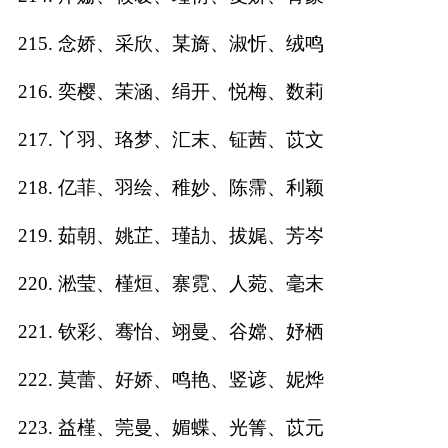
215. 念娇、采欣、某旖、淑忻、绒鸣
216. 奕樱、茉涵、绢开、悦梅、数莉
217. 丫羽、珞梦、汇末、钲茜、苡文
218. 亿菲、羽绘、稚妙、陈霈、利颖
219. 茹朝、姚芷、瑾劼、拔娓、芳岑
220. 淞莹、槿烜、寨霓、人菀、毫末
221. 钦彩、骞怡、翊曼、谷嫦、妤栖
222. 莫蕾、好娇、鸣艳、竖谚、妮烨
223. 益槿、莞曼、媚蝶、光箐、苡元