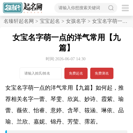
首
名臻轩起名网
>
宝宝起名
>
女孩名字
>
女宝名字萌一点的洋气常用,九篇
页
女宝名字萌一点的洋气常用【九
宝
篇】
宝
时间:2026-06-07 14:30
起
免费起名
免费测名
名
女宝名字萌一点的洋气常用【九篇】如何起，推
荐相关名字一蕾、琴雯、欣岚、妙诗、霞紫、瑜
男孩名字
蕾、薇依、怡睿、意婷、含琴、筱涵、琳依、品
女孩名字
瑜、兰欣、嘉妮、锦丹、芳莹、霈若。