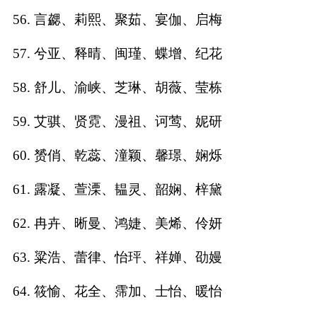
56. 言勰、莉熙、聚茹、宴伽、启梅
57. 兮亚、释晴、闽瑾、蝶增、纪花
58. 舒儿、渝峡、芝琳、胡薇、莹栋
59. 艾骐、贤霓、漫祖、诃莺、妮研
60. 赟俏、乾蕊、潼颖、馨璟、娴烁
61. 露凝、萱溧、韫灵、韶娴、梓黛
62. 冉卉、晰曼、鸿婕、美烯、伶妍
63. 粱浩、蕾律、怡玶、祥婵、劭嫚
64. 筱愉、花全、霈加、士怡、暖怡