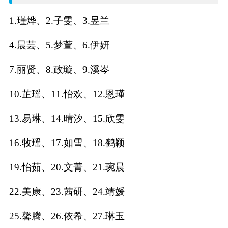
名
1.瑾烨、2.子雯、3.昱兰
字
4.晨芸、5.梦萱、6.伊妍
打
7.丽贤、8.政璇、9.溪岑
分
10.芷瑶、11.怡欢、12.恩瑾
13.易琳、14.晴汐、15.欣雯
男孩名字打分
16.牧瑶、17.如雪、18.鹤颖
女孩名字打分
19.怡茹、20.文菁、21.琬晨
生
22.美康、23.茜研、24.靖媛
肖
25.馨腾、26.依希、27.琳玉
起