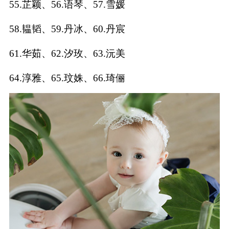
55.芷颖、56.语琴、57.雪媛
典
58.韫韬、59.丹冰、60.丹宸
61.华茹、62.汐玫、63.沅美
64.淳雅、65.玟姝、66.琦俪
宝
名
生
大
宝
字
辰
师
取
打
起
起
名
分
名
名