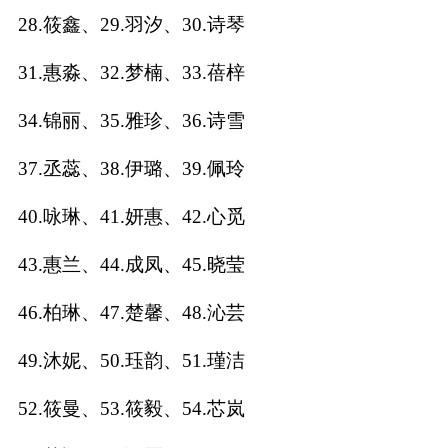
28.筱鑫、29.羽汐、30.诗琴
名
31.惠淼、32.梦楠、33.蓓梓
蛇年起名
34.锦丽、35.雅珍、36.诗雪
龙年起名
37.丞蕊、38.伊璐、39.佩玲
兔年起名
40.咏琳、41.妍惠、42.心觅
虎年起名
43.惠兰、44.成凤、45.晓莹
取
46.柏琳、47.楚馨、48.沁芸
名
49.沐妮、50.珏韵、51.瑾洁
52.筱曼、53.筱毅、54.芯岚
字