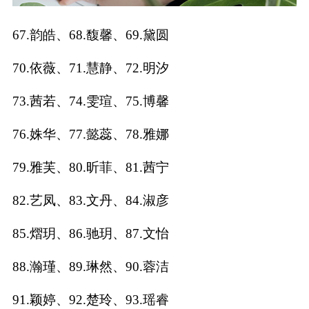
67.韵皓、68.馥馨、69.黛圆
70.依薇、71.慧静、72.明汐
73.茜若、74.雯瑄、75.博馨
76.姝华、77.懿蕊、78.雅娜
79.雅芙、80.昕菲、81.茜宁
82.艺凤、83.文丹、84.淑彦
85.熠玥、86.驰玥、87.文怡
88.瀚瑾、89.琳然、90.蓉洁
91.颖婷、92.楚玲、93.瑶睿