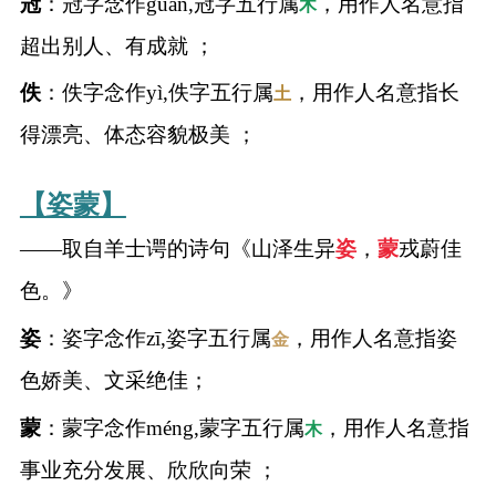
冠
：冠字念作guān,冠字五行属
，用作人名意指
木
超出别人、有成就 ；
佚
：佚字念作yì,佚字五行属
，用作人名意指长
土
得漂亮、体态容貌极美 ；
【姿蒙】
——取自羊士谔的诗句《山泽生异
姿
，
蒙
戎蔚佳
色。》
姿
：姿字念作zī,姿字五行属
，用作人名意指姿
金
色娇美、文采绝佳；
蒙
：蒙字念作méng,蒙字五行属
，用作人名意指
木
事业充分发展、欣欣向荣 ；