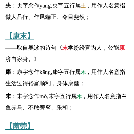
央
：央字念作yāng,央字五行属
，用作人名意指
土
做人品行、作风端正、夺目斐然；
【康末】
——取自吴泳的诗句《
末
学纷纷竞为人，公能
康
济自家身。》
康
：康字念作kāng,康字五行属
，用作人名意指
木
生活过得裕富顺利，身体康健；
末
：末字念作mò,末字五行属
，用作人名意指白
木
鱼赤乌、不敢旁骛、乐和；
【萳莞】