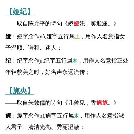
【娅纪】
——取自陈允平的诗句《娇
娅
奼，笑迎逢。》
娅
：娅字念作yà,娅字五行属
，用作人名意指女
土
子温顺、谦和、迷人；
纪
：纪字念作jì,纪字五行属
，用作人名意指正处
木
年轻貌美之时，好名声永远流传；
【旎央】
——取自朱敦儒的诗句《几曾见，香
旎
旎
。》
旎
：旎字念作nǐ,旎字五行属
，用作人名意指淑
木
人君子、清洁光亮、秀丽澄澈；