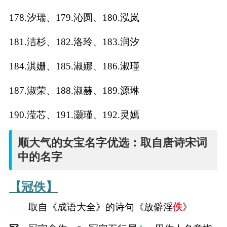
178.汐瑞、179.沁圆、180.泓岚
181.洁杉、182.洛玲、183.润汐
184.淇姗、185.淑娜、186.淑瑾
187.淑荣、188.淑赫、189.源琳
190.滢芯、191.灏瑾、192.灵嫣
顺大气的女宝名字优选：取自唐诗宋词
中的名字
【冠佚】
——取自《成语大全》的诗句《放僻淫
佚
》