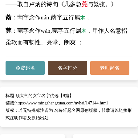
——取自卢炳的诗句《几多急
莞
与繁弦。》
萳
：萳字念作nán,萳字五行属
，
木
莞
：莞字念作wǎn,莞字五行属
，用作人名意指
木
柔软而有韧性、亮堂、朗爽 ；
免费起名
名字打分
老师起名
标题:
顺大气的女宝名字优选【9篇】
链接:
https://www.mingzhengxuan.com/nvhai/147144.html
版权：
若无特殊标注皆为 名臻轩起名网原创版权，转载请以链接形
式注明作者及原始出处