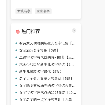
女孩名字
宝宝名字
热门推荐
>
有诗意又儒雅的新生儿名字汇集【4篇】
女宝满分名字常用【6篇】
二篇字名字有气质的特别推荐【三篇】
笔画少顺口的新生儿名字精选【8篇】
新生儿爆款名字最优【9篇】
名字大全婴儿简单大气最优【5篇】
女宝聪明睿智涵养的名字精选合集【三篇】
女宝宝名字洋气点的2025简洁【10篇】
女宝名字萌一点的洋气常用【九篇】