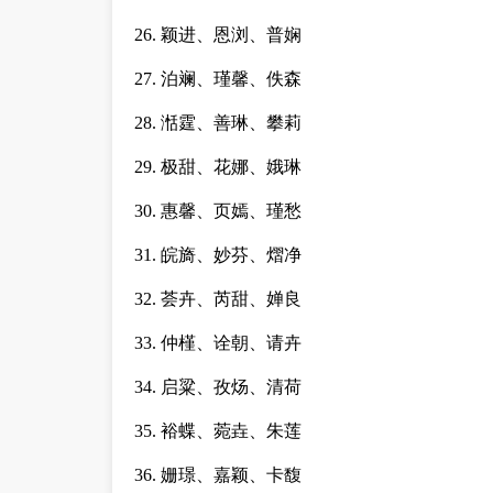
26. 颖进、恩浏、普娴
27. 泊斓、瑾馨、佚森
28. 湉霆、善琳、攀莉
29. 极甜、花娜、娥琳
30. 惠馨、页嫣、瑾愁
31. 皖旖、妙芬、熠净
32. 荟卉、芮甜、婵良
33. 仲槿、诠朝、请卉
34. 启粱、孜炀、清荷
35. 裕蝶、菀垚、朱莲
36. 姗璟、嘉颖、卡馥