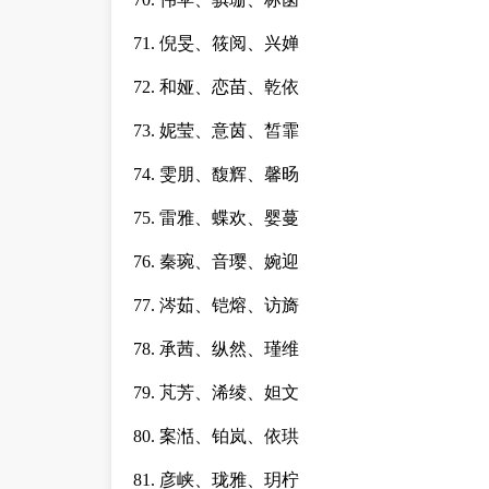
71. 倪旻、筱阅、兴婵
72. 和娅、恋苗、乾依
73. 妮莹、意茵、皙霏
74. 雯朋、馥辉、馨旸
75. 雷雅、蝶欢、婴蔓
76. 秦琬、音璎、婉迎
77. 涔茹、铠熔、访旖
78. 承茜、纵然、瑾维
79. 芃芳、浠绫、妲文
80. 案湉、铂岚、依珙
81. 彦峡、珑雅、玥柠