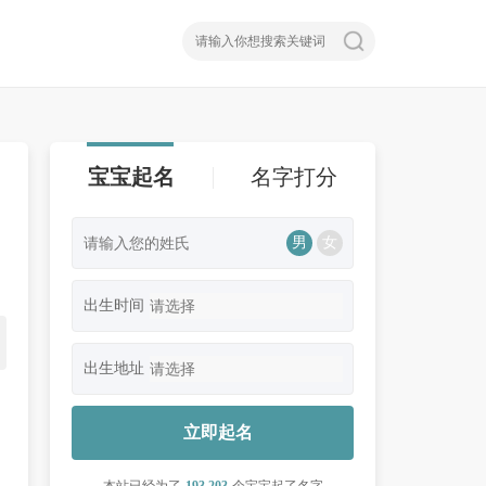
宝宝起名
名字打分
男
女
出生时间
出生地址
立即起名