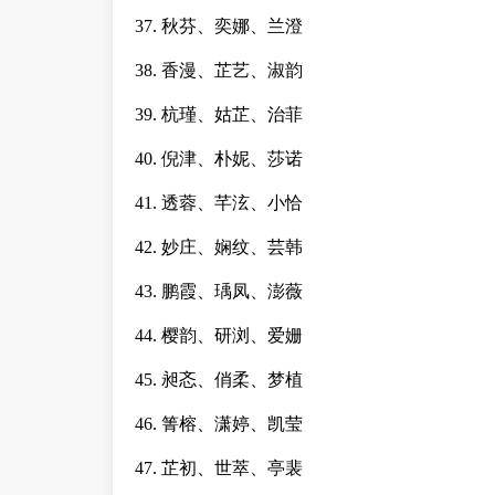
37. 秋芬、奕娜、兰澄
38. 香漫、芷艺、淑韵
39. 杭瑾、姑芷、治菲
40. 倪津、朴妮、莎诺
41. 透蓉、芊泫、小恰
42. 妙庄、娴纹、芸韩
43. 鹏霞、瑀凤、澎薇
44. 樱韵、研浏、爱姗
45. 昶忞、俏柔、梦植
46. 箐榕、潇婷、凯莹
47. 芷初、世萃、亭裴