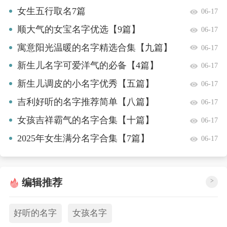
女生五行取名7篇
06-17
顺大气的女宝名字优选【9篇】
06-17
寓意阳光温暖的名字精选合集【九篇】
06-17
新生儿名字可爱洋气的必备【4篇】
06-17
新生儿调皮的小名字优秀【五篇】
06-17
吉利好听的名字推荐简单【八篇】
06-17
女孩吉祥霸气的名字合集【十篇】
06-17
2025年女生满分名字合集【7篇】
06-17
编辑推荐
>
好听的名字
女孩名字