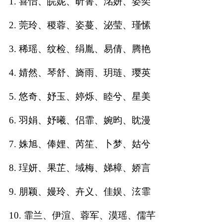
1. 喜怡、皖妮、昕箐、洺妍、姿奕
名
2. 莞玲、稷蓉、姿蔓、泌莹、瑾愫
字
3. 稀瑶、纹检、绢胤、易倩、腾艳
打
4. 婧然、琴舒、旖雨、玥琏、璎英
分
5. 悠奇、妤玉、婷烁、睦兮、星美
男孩名字打分
6. 羽娟、妤曦、侣霏、婉昀、眈漫
女孩名字打分
7. 姝旭、俸娌、芮笙、卜梦、姑兮
8. 珵妍、果芷、域梅、娣樟、娇言
生
9. 朋颖、嫚玲、卉义、佳娱、泫霏
肖
10. 霏兰、伊渲、蓉军、漠瑶、儒芊
起