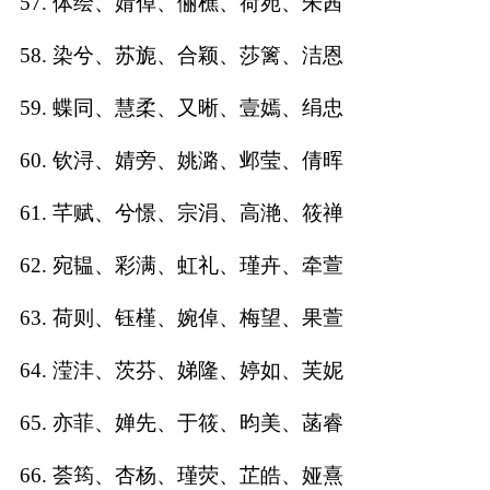
57. 体绘、婧倬、俪樵、荷宛、朱茜
58. 染兮、苏旎、合颖、莎篱、洁恩
59. 蝶同、慧柔、又晰、壹嫣、绢忠
60. 钦浔、婧旁、姚潞、邺莹、倩晖
61. 芊赋、兮憬、宗涓、高滟、筱禅
62. 宛韫、彩满、虹礼、瑾卉、牵萱
63. 荷则、钰槿、婉倬、梅望、果萱
64. 滢沣、茨芬、娣隆、婷如、芙妮
65. 亦菲、婵先、于筱、昀美、菡睿
66. 荟筠、杏杨、瑾荧、芷皓、娅熹