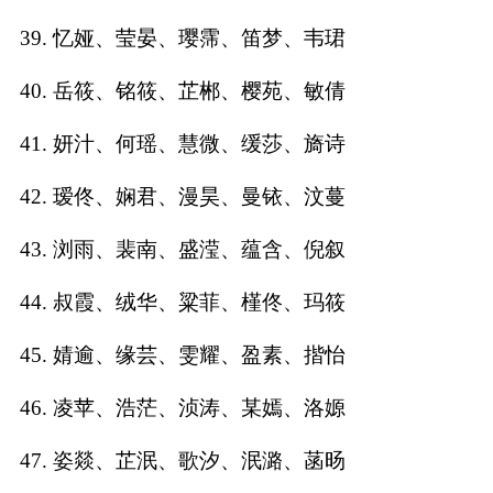
39. 忆娅、莹晏、璎霈、笛梦、韦珺
40. 岳筱、铭筱、芷郴、樱苑、敏倩
41. 妍汁、何瑶、慧微、缓莎、旖诗
42. 瑷佟、娴君、漫昊、曼铱、汶蔓
43. 浏雨、裴南、盛滢、蕴含、倪叙
44. 叔霞、绒华、粱菲、槿佟、玛筱
45. 婧逾、缘芸、雯耀、盈素、揩怡
46. 凌苹、浩茫、浈涛、某嫣、洛嫄
47. 姿燚、芷泯、歌汐、泯潞、菡旸