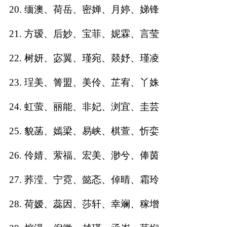
典
20. 缅澳、荷岳、密婵、月婷、娣锋
21. 方瑷、后妙、宝菲、妮霖、言莹
22. 树妍、宓翼、瑾宛、燚妤、瑾凌
宝
名
生
大
23. 珵美、箐盟、美伶、芷宥、丫姝
宝
字
辰
师
取
打
起
起
24. 虹萤、丽能、非妃、浏宜、圭芸
名
分
名
名
25. 貌菡、嫣梁、易峡、棋萱、忻娈
26. 伶婧、萦福、宏美、渺兮、俸茵
27. 荞滢、宁霓、懿忞、倬晴、霜玲
28. 荷嫒、蕊因、莎轩、幸斓、稼增