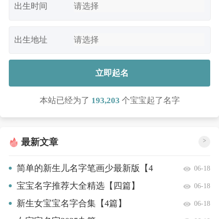
出生时间
出生地址
立即起名
本站已经为了
193,203
个宝宝起了名字
最新文章
>
简单的新生儿名字笔画少最新版【4
06-18
篇】
宝宝名字推荐大全精选【四篇】
06-18
新生女宝宝名字合集【4篇】
06-18