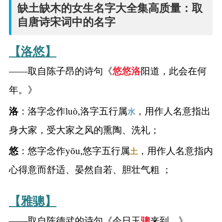
名
缺土缺木的女生名字大全集高质量：取
自唐诗宋词中的名字
字
【洛悠】
打
——取自陈子昂的诗句《
悠
悠
洛
阳道，此会在何
分
年。》
洛
：洛字念作luò,洛字五行属
，用作人名意指出
水
男孩名字打分
身大家，受大家之风的熏陶、洗礼；
女孩名字打分
悠
：悠字念作yōu,悠字五行属
，用作人名意指内
土
生
心得意而舒适、晏然自若、胆壮气粗 ；
肖
【雅骢】
起
——取自陈德武的诗句《今日玉
骢
来到。》