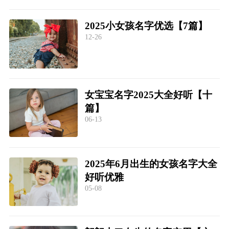
2025小女孩名字优选【7篇】
12-26
女宝宝名字2025大全好听【十
篇】
06-13
2025年6月出生的女孩名字大全
好听优雅
05-08