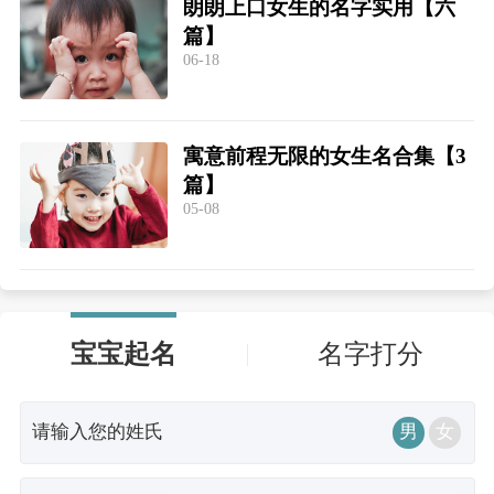
朗朗上口女生的名字实用【六
篇】
06-18
寓意前程无限的女生名合集【3
篇】
05-08
宝宝起名
名字打分
男
女