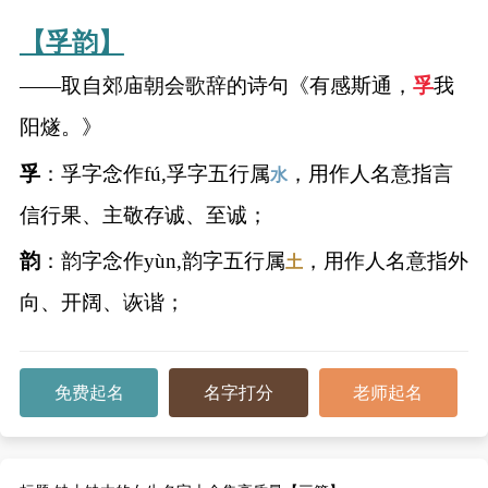
典
【孚韵】
——取自郊庙朝会歌辞的诗句《有感斯通，
孚
我
阳燧。》
宝
名
生
大
孚
：孚字念作fú,孚字五行属
，用作人名意指言
水
宝
字
辰
师
取
打
起
起
信行果、主敬存诚、至诚；
名
分
名
名
韵
：韵字念作yùn,韵字五行属
，用作人名意指外
土
向、开阔、诙谐；
免费起名
名字打分
老师起名