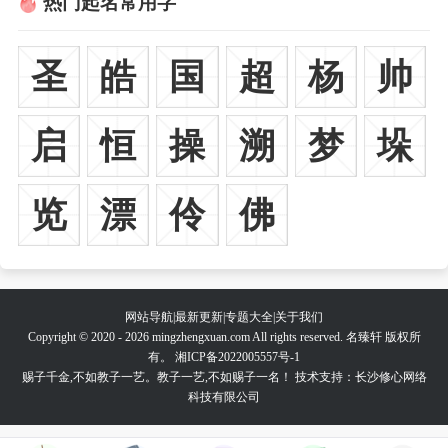
热门起名常用字
圣
皓
国
超
杨
帅
启
恒
操
溯
梦
垛
览
漂
伶
佛
网站导航
|
最新更新
|
专题大全
|
关于我们
Copyright © 2020 - 2026 mingzhengxuan.com All rights reserved. 名臻轩 版权所
有。
湘ICP备2022005557号-1
赐子千金,不如教子一艺。教子一艺,不如赐子一名！ 技术支持：长沙修心网络
科技有限公司