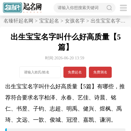
首
名臻轩起名网
>
宝宝起名
>
女孩名字
>
出生宝宝名字叫什么好高质量,5篇
页
出生宝宝名字叫什么好高质量【5
宝
篇】
宝
时间:2026-06-20 13:59
起
免费起名
免费测名
名
出生宝宝名字叫什么好高质量【5篇】有哪些，推
荐符合要求名字柏泽、永春、艺佳、诗晨、铭
男孩名字
仁、书昱、子钧、志超、明禹、健兴、煜枫、禹
女孩名字
琦、文远、一歆、俊城、冠澄、嘉凯、谦润。