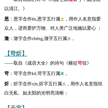
以清江。》
名
恩
：恩字念作ēn,恩字五行属
，用作人名意指爱
土
蛇年起名
众人，进而爱护万物、对人类广泛地施以爱心 ；
龙年起名
澂
：澂字念作chéng,澂字五行属
，
水
兔年起名
【苛炘】
虎年起名
——取自《成语大全》的诗句《横征
苛
役》
苛
：苛字念作kē,苛字五行属
，
木
取
炘
：炘字念作xīn,炘字五行属
，用作人名意指坦
火
名
白无私、如太阳的光明亮清晰；
字