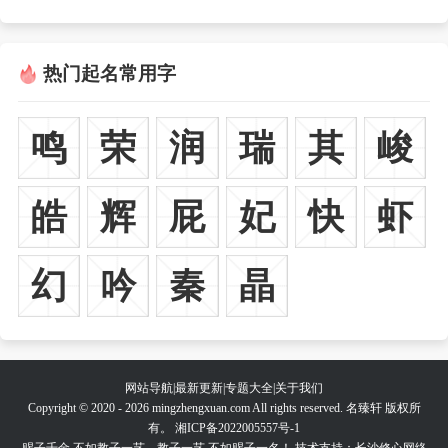
热门起名常用字
鸣
荣
润
瑞
其
峻
皓
辉
屁
妃
快
虾
幻
吟
秦
晶
网站导航
|
最新更新
|
专题大全
|
关于我们
Copyright © 2020 - 2026 mingzhengxuan.com All rights reserved. 名臻轩 版权所
有。
湘ICP备2022005557号-1