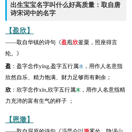
名
出生宝宝名字叫什么好高质量：取自唐
诗宋词中的名字
字
【盈欣】
打
——取自华镇的诗句《
盈
庖
欣
釜粟，照座得言
分
纶。》
盈
：盈字念作yíng,盈字五行属
，用作人名意指
水
男孩名字打分
欣然自乐、精力饱满、财力足够而有剩余；
女孩名字打分
欣
：欣字念作xīn,欣字五行属
，用作人名意指精
木
生
力充沛的富有生气的样子 ；
肖
【恩澂】
起
——取自屈原的诗句《冯昆仑以
澂
雾兮，隐渂山