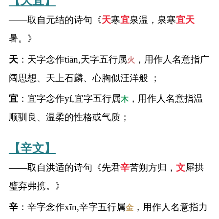
【天宜】
典
——取自元结的诗句《
天
寒
宜
泉温，泉寒
宜
天
暑。》
天
：天字念作tiān,天字五行属
，用作人名意指广
火
宝
名
生
大
阔思想、天上石麟、心胸似汪洋般 ；
宝
字
辰
师
取
打
起
起
宜
：宜字念作yí,宜字五行属
，用作人名意指温
木
名
分
名
名
顺驯良、温柔的性格或气质；
【辛文】
——取自洪适的诗句《先君
辛
苦朔方归，
文
犀拱
璧弃弗携。》
辛
：辛字念作xīn,辛字五行属
，用作人名意指力
金