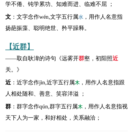
学不倦、钝学累功、知难而进、临难不屈 ；
文
：文字念作wén,文字五行属
，用作人名意指
水
扬葩振藻、聪明绝世、矜平躁释。
【近群】
——取自耿湋的诗句《远雾开
群
壑，初阳照
近
关。》
近
：近字念作jìn,近字五行属
，用作人名意指跟
木
人相处随和、善意、笑容洋溢 ；
群
：群字念作qún,群字五行属
，用作人名意指视
木
天下人为一家，和好相处，关系融洽；