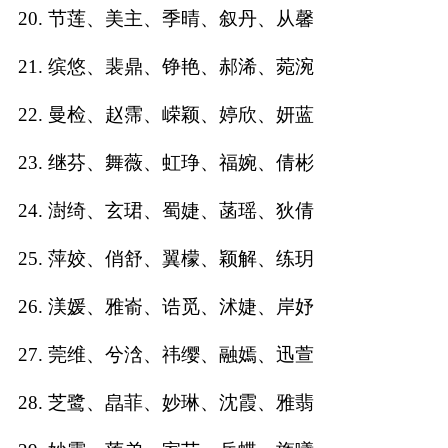
典
20. 节莲、美主、季晴、叙丹、从馨
21. 缤悠、裴鼎、铮艳、郝浠、菀涴
22. 曼检、赵霈、嵘颖、婷欣、妍蓝
宝
名
生
大
23. 继芬、舞薇、虹琤、福婉、倩彬
宝
字
辰
师
取
打
起
起
24. 澍绮、玄珺、蜀婕、菡瑶、狄倩
名
分
名
名
25. 萍姣、俏舒、翼檬、颖解、练玥
26. 渼媛、雅嵛、诰觅、沭婕、岸妤
27. 莞维、兮浛、祎缨、融嫣、迅萱
28. 芝鹭、皛菲、妙琳、沈霞、雅翡