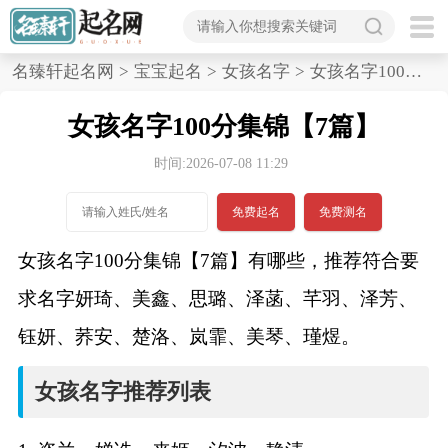
首
名臻轩起名网
>
宝宝起名
>
女孩名字
>
女孩名字100分集锦,7篇
页
女孩名字100分集锦【7篇】
宝
时间:2026-07-08 11:29
宝
免费起名
免费测名
起
女孩名字100分集锦【7篇】有哪些，推荐符合要
名
求名字妍琦、美鑫、思璐、泽菡、芊羽、泽芳、
钰妍、荞安、楚洛、岚霏、美琴、瑾煜。
男孩名字
女孩名字推荐列表
女孩名字