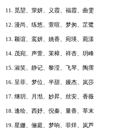
11. 觅堃、荥妍、义霞、福霞、曲雯
名
12. 漫尚、练悠、萱喧、梦匆、芷鹭
蛇年起名
13. 颖谊、鸾妍、姚香、宛瑛、菀漾
龙年起名
14. 茂宛、声萱、茉樟、祥杏、玥峰
兔年起名
15. 淑笑、静记、黎滢、飞琴、陶霈
虎年起名
16. 呈菲、梦位、半甜、嫚杰、岚莎
取
17. 继玥、月湉、妙昇、丝安、香薇
名
18. 逢绘、西妤、倪秦、量香、莘末
字
19. 星姗、俪庭、梦响、菲烊、岚芦