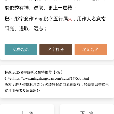
貌俊秀有神、进取、更上一层楼 ；
彤
：彤字念作tóng,彤字五行属
，用作人名意指
火
阳光、进取、远志；
免费起名
名字打分
老师起名
标题:
2025名字好听又独特推荐【7篇】
链接:
https://www.mingzhengxuan.com/nvhai/147538.html
版权：
若无特殊标注皆为 名臻轩起名网原创版权，转载请以链接形
式注明作者及原始出处
上一篇
下一篇