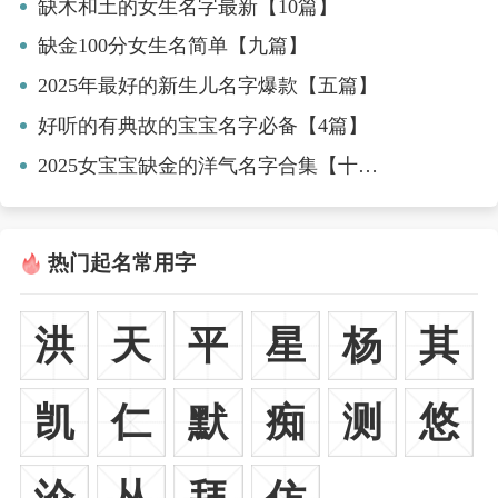
缺木和土的女生名字最新【10篇】
缺金100分女生名简单【九篇】
2025年最好的新生儿名字爆款【五篇】
好听的有典故的宝宝名字必备【4篇】
2025女宝宝缺金的洋气名字合集【十篇】
热门起名常用字
洪
天
平
星
杨
其
凯
仁
默
痴
测
悠