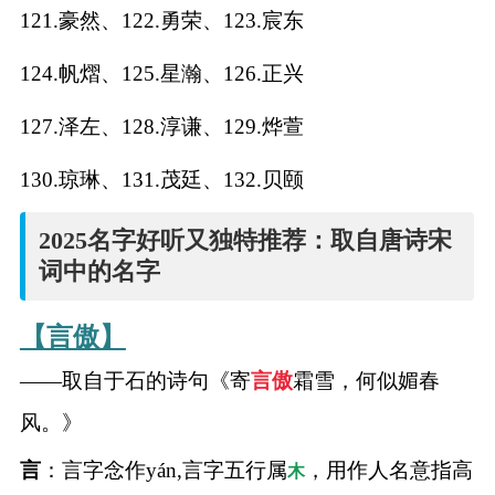
121.豪然、122.勇荣、123.宸东
124.帆熠、125.星瀚、126.正兴
127.泽左、128.淳谦、129.烨萱
130.琼琳、131.茂廷、132.贝颐
2025名字好听又独特推荐：取自唐诗宋
词中的名字
【言傲】
——取自于石的诗句《寄
言傲
霜雪，何似媚春
风。》
言
：言字念作yán,言字五行属
，用作人名意指高
木