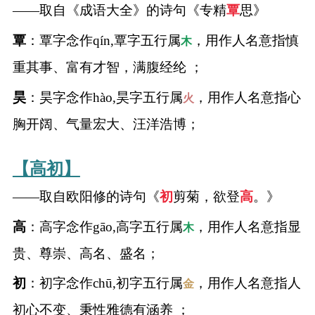
——取自《成语大全》的诗句《专精
覃
思》
覃
：覃字念作qín,覃字五行属
，用作人名意指慎
木
重其事、富有才智，满腹经纶 ；
昊
：昊字念作hào,昊字五行属
，用作人名意指心
火
胸开阔、气量宏大、汪洋浩博；
【高初】
——取自欧阳修的诗句《
初
剪菊，欲登
高
。》
高
：高字念作gāo,高字五行属
，用作人名意指显
木
贵、尊崇、高名、盛名；
初
：初字念作chū,初字五行属
，用作人名意指人
金
初心不变、秉性雅德有涵养 ；