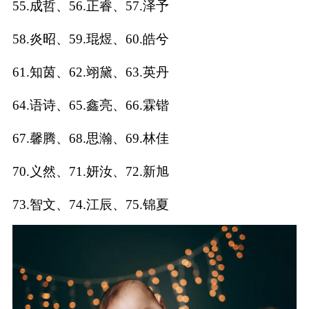
55.成哲、56.正睿、57.泽予
典
58.炎昭、59.琨煜、60.皓兮
61.知茵、62.翊黛、63.英丹
64.语诗、65.鑫亮、66.霖锴
宝
名
生
大
宝
字
辰
师
取
打
起
起
67.馨腾、68.思瀚、69.林佳
名
分
名
名
70.义然、71.妍汝、72.新旭
73.智文、74.江辰、75.锦夏