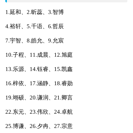
名
1.延和、2.昕蕊、3.智博
字
4.裕轩、5.千语、6.哲辰
打
7.宇智、8.皓允、9.允宸
分
10.子程、11.成晨、12.旭庭
13.乐源、14.钰睿、15.凯鑫
男孩名字打分
16.梓依、17.涵静、18.睿勋
女孩名字打分
19.翊硕、20.谦润、21.卿言
生
22.东元、23.伟欣、24.卓航
肖
25.博谦、26.夕冉、27.宗意
起