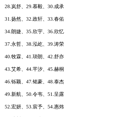
28.岚舒、29.慕毅、30.成承
名
31.扬然、32.政轩、33.春佑
蛇年起名
34.朗婕、35.欣宇、36.欣忆
龙年起名
37.永哲、38.泓屹、39.涛荣
兔年起名
40.牧霖、41.琰朗、42.舒亦
虎年起名
43.艾希、44.芊汐、45.赫桐
取
46.铄颖、47.铭豪、48.泰杰
名
49.新航、50.令韦、51.呈露
52.宏妍、53.宸予、54.惠炜
字