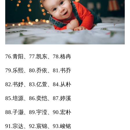
76.青阳、77.凯东、78.格冉
79.乐熙、80.乔依、81.书乔
82.书妤、83.亿萱、84.从朴
85.培源、86.奕恺、87.婷溪
88.子灏、89.宇滢、90.宏朴
91.宗达、92.宸锦、93.峻铭