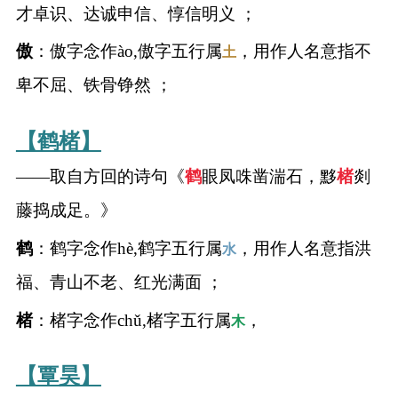
才卓识、达诚申信、惇信明义 ；
傲
：傲字念作ào,傲字五行属
，用作人名意指不
土
卑不屈、铁骨铮然 ；
【鹤楮】
——取自方回的诗句《
鹤
眼凤咮凿湍石，黟
楮
剡
藤捣成足。》
鹤
：鹤字念作hè,鹤字五行属
，用作人名意指洪
水
福、青山不老、红光满面 ；
楮
：楮字念作chǔ,楮字五行属
，
木
【覃昊】