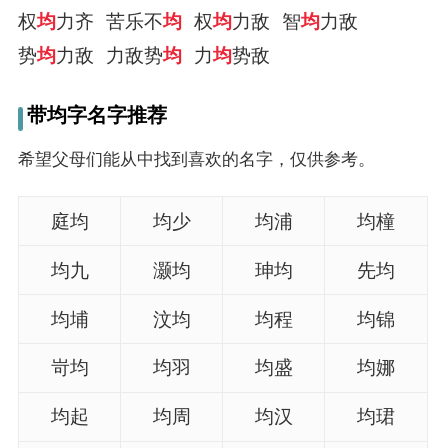
权
均
力齐
苦乐不
均
权
均
力敌
智
均
力敌
势
均
力敌
力敌势
均
力
均
势敌
带均字名字推荐
希望父母们能从中找到喜欢的名字，仅供参考。
庭均
均少
均浦
均橦
均九
灏均
珅均
先均
均埔
汶均
均程
均锦
岢均
均羽
均盛
均娜
均起
均周
均汉
均珺