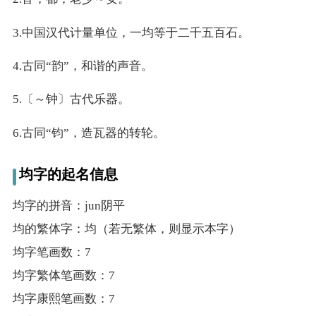
名
3.中国汉代计量单位，一均等于二千五百石。
4.古同“韵”，和谐的声音。
龙年起名
5.〔～钟〕古代乐器。
蛇年起名
6.古同“钧”，造瓦器的转轮。
兔年起名
均字的起名信息
虎年起名
均字的拼音：jun阴平
取
均的繁体字：均（若无繁体，则显示本字）
均字笔画数：7
名
均字繁体笔画数：7
字
均字康熙笔画数：7