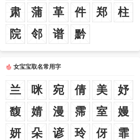
肃
蒲
革
件
郑
柱
院
邻
谱
黔
女宝宝取名常用字
兰
咪
宛
倩
美
妤
馥
婧
漫
霈
室
嫚
妍
朵
谚
玲
伢
霏