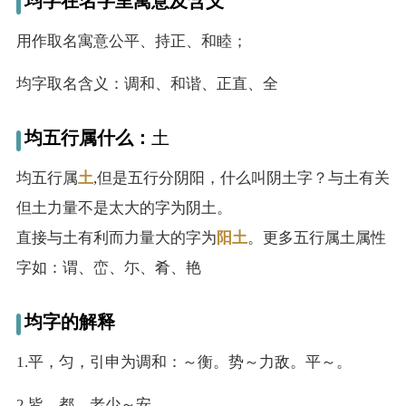
均字在名字里寓意及含义
名
用作取名寓意公平、持正、和睦；
字
均字取名含义：调和、和谐、正直、全
打
均五行属什么：
土
分
均五行属
土
,但是五行分阴阳，什么叫阴土字？与土有关
但土力量不是太大的字为阴土。
男孩名字打分
直接与土有利而力量大的字为
阳土
。更多五行属土属性
女孩名字打分
字如：谓、峦、尓、肴、艳
生
均字的解释
肖
1.平，匀，引申为调和：～衡。势～力敌。平～。
起
2.皆，都，老少～安。