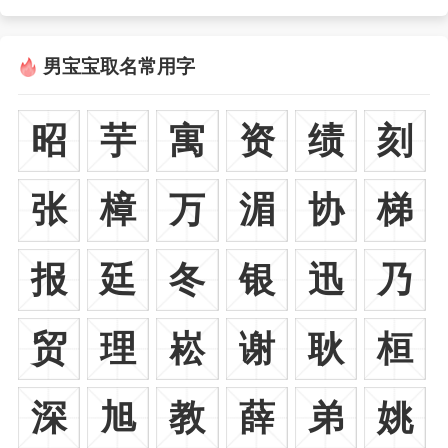
男宝宝取名常用字
昭
芋
寓
资
绩
刻
张
樟
万
湄
协
梯
报
廷
冬
银
迅
乃
贸
理
崧
谢
耿
桓
深
旭
教
薛
弟
姚