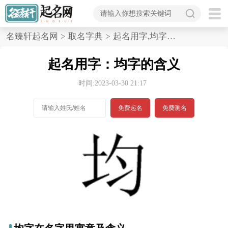
首
名臻轩起名网
>
取名字典
>
起名用字,均字的含义
页
起名用字：均字的含义
宝
时间:2023-03-30 21:17
宝
免费起名
免费测名
起
名
男孩名字
女孩名字