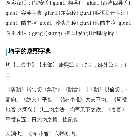
◎ 客家话：[宝安腔] giun1 [梅县腔] giun1 [台湾四县腔]
giun1 [客英字典] giun1 [东莞腔] giun1 [客语拼音字汇]
giun1 [陆丰腔] giun1 [沙头角腔] giun1 [海陆丰腔] giun1
◎ 潮州话：geng1(kurng) [揭阳]gêng1[潮阳]ging1
均字的康熙字典
均【丑集中】【土部】 康熙筆画：7画，部外筆画：4
画
《唐韻》居勻切《集韻》《韻會》《正韻》規倫切，?
音鈞。《說文》平也。《詩·小推》大夫不均。《周禮·
地官·大司徒》以土均之法，均齊天下之政。《春官》
軍禮有五二日大均之禮，恤衆也。
又
調也。《詩·小雅》六轡旣均。