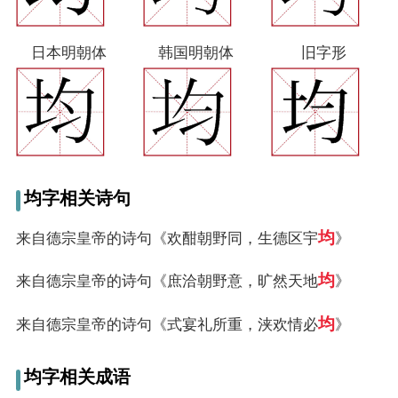
日本明朝体
韩国明朝体
旧字形
均字相关诗句
均
来自德宗皇帝的诗句《欢酣朝野同，生德区宇
》
均
来自德宗皇帝的诗句《庶洽朝野意，旷然天地
》
均
来自德宗皇帝的诗句《式宴礼所重，浃欢情必
》
均字相关成语