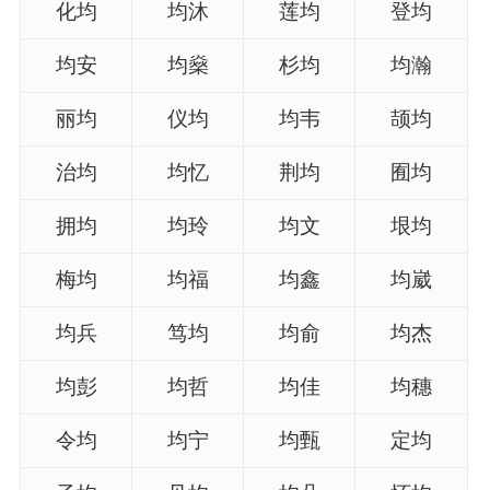
化均
均沐
莲均
登均
均安
均燊
杉均
均瀚
丽均
仪均
均韦
颉均
治均
均忆
荆均
囿均
拥均
均玲
均文
垠均
梅均
均福
均鑫
均崴
均兵
笃均
均俞
均杰
均彭
均哲
均佳
均穗
令均
均宁
均甄
定均