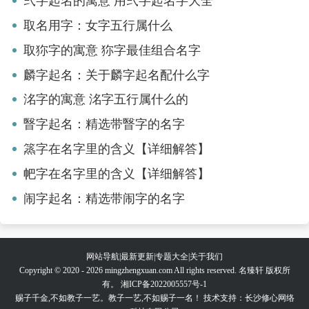
弐字起名的寓意 用弐字起名字大全
取名用字：女字五行属什么
取狝字的寓意 狝字最佳组合名字
麟字起名：关于麟字起名配什么字
洺字的寓意 洺字五行属什么的
瞖字起名：精选带瞖字的名字
篜字在名字里的含义【详细解答】
帊字在名字里的含义【详细解答】
闹字起名：精选带闹字的名字
网站导航
|
最新更新
|
专题大全
|
关于我们
Copyright © 2020 - 2026 mingzhengxuan.com All rights reserved. 名臻轩 版权所
有。
湘ICP备2022005557号-1
赐子千金,不如教子一艺。教子一艺,不如赐子一名！ 技术支持：长沙修心网络