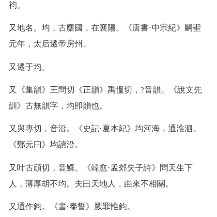
袀。
又
地名。均，古麇國，在襄陽。《唐書·中宗紀》嗣聖
元年，太后遷帝房州。
又
遷于均。
又
《集韻》王問切《正韻》禹慍切，?音韻。《說文先
訓》古無韻字，均卽韻也。
又
與專切，音沿。《史記·夏本紀》均河海，通淮泗。
《鄭元曰》均讀沿。
又
叶古頑切，音鰥。《韓愈·孟郊失子詩》問天生下
人，薄厚胡不均。夫曰天地人，由來不相關。
又
通作鈞。《書·泰誓》厥罪惟鈞。