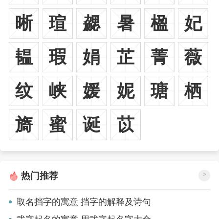
晰
瑄
勰
暑
楹
妃
韫
瑕
娟
芷
菁
薇
纹
峡
媛
妮
瑭
栖
旖
蜜
诞
苡
热门推荐
>
取名挡字的寓意 挡字的解释及诗句