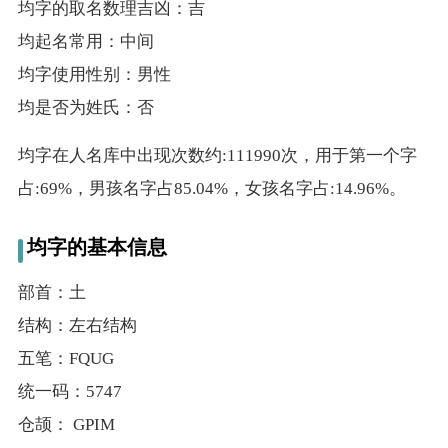
均字的取名数理吉凶：吉
典
均起名常用：中间
均字使用性别：男性
均是否为姓氏：否
宝
名
生
大
均字在人名库中出现次数约:111990次，用于第一个字
宝
字
辰
师
占:69%，男孩名字占85.04%，女孩名字占:14.96%。
取
打
起
起
名
分
名
名
均字的基本信息
部首：土
结构：左右结构
五笔：FQUG
统一码：5747
仓颉： GPIM