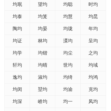
均珉
望均
均聪
时均
均泰
均笼
均慧
均昆
陶均
均晏
均珑
年均
均证
林均
溧均
呈均
均学
均锴
均尘
之均
轩均
均晴
世均
均域
逸均
淑均
均绮
均鸿
均闵
堃均
均渝
克均
均深
峤均
均一
凤均