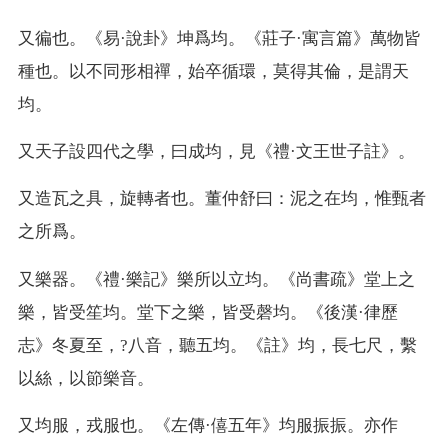
又
徧也。《易·說卦》坤爲均。《莊子·寓言篇》萬物皆
種也。以不同形相禪，始卒循環，莫得其倫，是謂天
均。
又
天子設四代之學，曰成均，見《禮·文王世子註》。
又
造瓦之具，旋轉者也。董仲舒曰：泥之在均，惟甄者
之所爲。
又
樂器。《禮·樂記》樂所以立均。《尚書疏》堂上之
樂，皆受笙均。堂下之樂，皆受磬均。《後漢·律歷
志》冬夏至，?八音，聽五均。《註》均，長七尺，繫
以絲，以節樂音。
又
均服，戎服也。《左傳·僖五年》均服振振。亦作