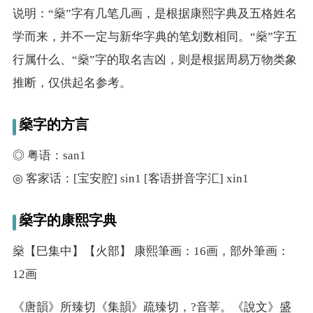
说明：“燊”字有几笔几画，是根据康熙字典及五格姓名
学而来，并不一定与新华字典的笔划数相同。“燊”字五
行属什么、“燊”字的取名吉凶，则是根据周易万物类象
推断，仅供起名参考。
燊字的方言
◎ 粤语：san1
◎ 客家话：[宝安腔] sin1 [客语拼音字汇] xin1
燊字的康熙字典
燊【巳集中】【火部】 康熙筆画：16画，部外筆画：
12画
《唐韻》所臻切《集韻》疏臻切，?音莘。《說文》盛