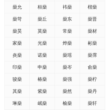
燊允
桓燊
袆燊
楷燊
燊苛
燊丘
燊东
燊晋
燊昊
莫燊
常燊
燊材
家燊
光燊
烨燊
彬燊
炎燊
诺燊
燊瑶
燊霈
印燊
申燊
燊岑
俞燊
骏燊
椿燊
燊强
燊柠
其燊
紫燊
燊然
燊丹
琳燊
岷燊
榆燊
燊轩