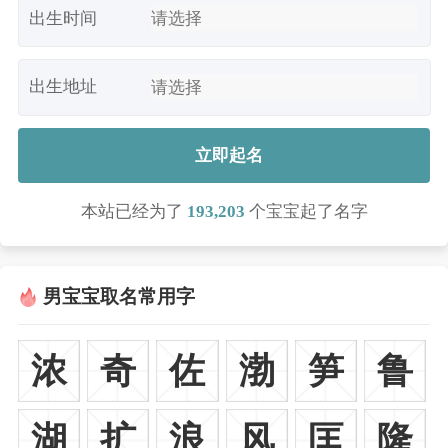
出生时间
出生地址
立即起名
本站已经为了
193,203
个宝宝起了名字
男宝宝取名常用字
浓
奇
佐
渤
笋
鲁
湖
扩
浪
风
匡
隆