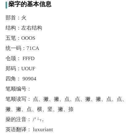
典
燊字的基本信息
部首：火
结构：左右结构
五笔：OOOS
宝
名
生
大
统一码：71CA
宝
字
辰
师
仓颉： FFFD
取
打
起
起
名
分
名
名
郑码：UOUF
四角： 90904
笔顺编号：
笔顺读写： 点、撇、撇、点、点、撇、撇、点、点、
撇、撇、点、横、竖、撇、捺
燊的注音：ㄕㄣ,
英语翻译： luxuriant