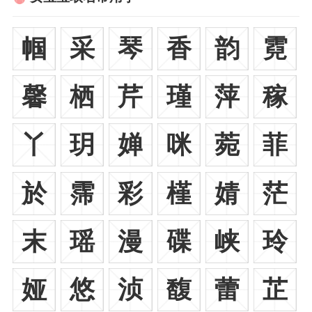
帼
采
琴
香
韵
霓
馨
栖
芹
瑾
萍
稼
丫
玥
婵
咪
菀
菲
於
霈
彩
槿
婧
茫
末
瑶
漫
碟
峡
玲
娅
悠
浈
馥
蕾
芷