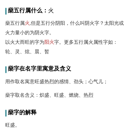
名
燊五行属什么：
火
字
燊五行属
火
,但是五行分阴阳，什么叫阴火字？太阳光或
火力量小的为阴火字。
打
以火大而旺的字为
阳火
字。更多五行属火属性字如：
分
轮、灵、炫、晨、暂
男孩名字打分
燊字在名字里寓意及含义
女孩名字打分
用作取名寓意旺盛热烈的感情、劲头；心气儿；
燊字取名含义：炽盛、旺盛、燃烧、热烈
生
燊字的解释
肖
旺盛。
起