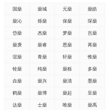
国燊
燊城
元燊
燊皓
燊沁
烁燊
保燊
琛燊
岱燊
杰燊
梦燊
岂燊
燊庚
燊睿
恩燊
苒燊
谊燊
青燊
轩燊
惟燊
铨燊
纯燊
燊栎
多燊
垚燊
燊兴
燊清
墨燊
鹤燊
燊博
燊起
呈燊
达燊
士燊
唯燊
燊禹