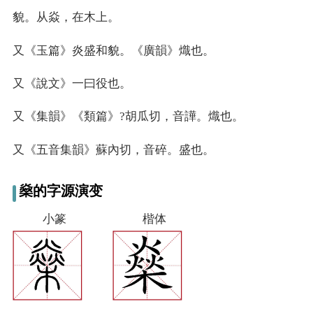
貌。从焱，在木上。
又
《玉篇》炎盛和貌。《廣韻》熾也。
又
《說文》一曰役也。
又
《集韻》《類篇》?胡瓜切，音譁。熾也。
又
《五音集韻》蘇內切，音碎。盛也。
燊的字源演变
小篆
楷体