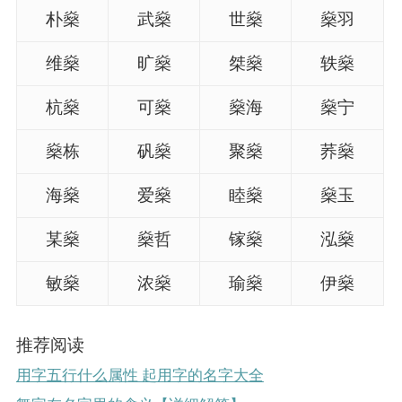
朴燊
武燊
世燊
燊羽
维燊
旷燊
桀燊
轶燊
杭燊
可燊
燊海
燊宁
燊栋
矾燊
聚燊
荞燊
海燊
爱燊
睦燊
燊玉
某燊
燊哲
镓燊
泓燊
敏燊
浓燊
瑜燊
伊燊
推荐阅读
用字五行什么属性 起用字的名字大全