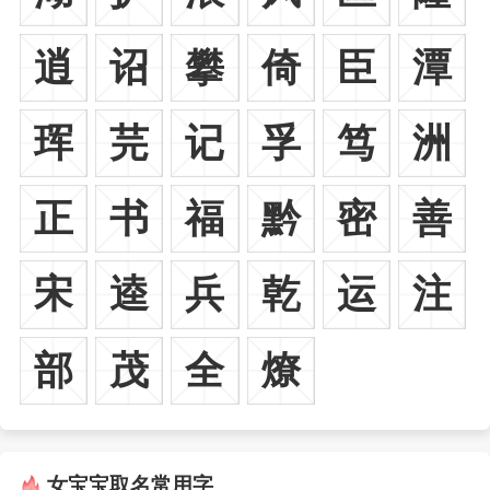
逍
诏
攀
倚
臣
潭
珲
芫
记
孚
笃
洲
正
书
福
黔
密
善
宋
逵
兵
乾
运
注
部
茂
全
燎
女宝宝取名常用字