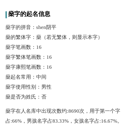
名
燊字的起名信息
燊字的拼音：shen阴平
龙年起名
燊的繁体字：燊（若无繁体，则显示本字）
燊字笔画数：16
蛇年起名
燊字繁体笔画数：16
兔年起名
燊字康熙笔画数：16
虎年起名
燊起名常用：中间
燊字使用性别：男性
取
燊是否为姓氏：否
名
燊字在人名库中出现次数约:8690次，用于第一个字
占:66%，男孩名字占83.33%，女孩名字占:16.67%。
字