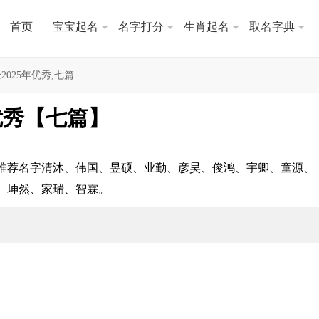
首页
宝宝起名
名字打分
生肖起名
取名字典
025年优秀,七篇
优秀【七篇】
，推荐名字清沐、伟国、昱硕、业勤、彦昊、俊鸿、宇卿、童源、
、坤然、家瑞、智霖。