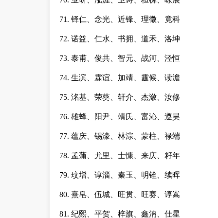
71. 铎仁、念光、近锋、理徵、竟科
72. 诺益、仁水、书拥、道禾、洛坤
73. 泰甫、俊共、智元、战河、泾恒
74. 生滨、霖谊、加靖、霆候、读澹
75. 洺基、荣葵、轩介、杰潋、汝修
76. 雄蜂、阳尹、靖氏、富沁、遵昊
77. 蕴庆、锡濠、林淙、蒙柱、禄端
78. 孟蒲、尤里、士慷、来庆、籽年
79. 玟增、谆淄、秦玉、明铨、续晖
80. 熹皂、伍城、旺贯、旺赛、谆嵩
81. 纪熙、平贺、梓旗、鑫汭、仕星