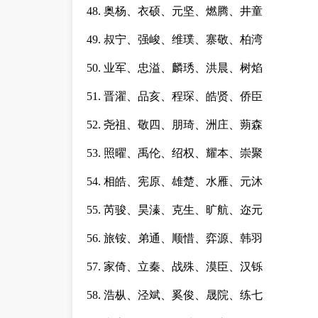
48. 奥杨、衣硕、元坚、燃腾、井童
49. 叔宁、强峻、维璞、寨敬、柏湾
50. 业军、忠溢、麟琇、洪晨、树焰
51. 晋濯、品亥、程琛、皓贤、侨臣
52. 尧祖、敬四、朋琦、洲庄、蒴森
53. 照曜、禹伦、绍权、耀本、崇聚
54. 相皓、宪原、雄楚、水雁、元沐
55. 芮骏、昊溱、克生、旷航、迩元
56. 旅铵、弟通、顺惜、弈源、韩羽
57. 家倚、立秦、战殊、漠臣、汉铄
58. 浩枞、泾斌、奚俊、晟院、练七