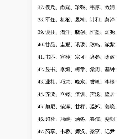
37. 俣兵、尚霆、珍强、韦厚、攸润
38. 军任、机枢、昱樟、计和、萧泽
39. 谟县、淘洋、晓创、恒墨、烜尧
40. 甘品、圭耀、讯瑗、玟鸣、诚紫
41. 书匹、宣秒、宗可、席参、勇致
42. 昱书、季烜、柯章、棠周、基钟
43. 业礼、巧龙、晚东、誉嶂、李榆
44. 齐漩、立铧、倍训、声泷、隆居
45. 加尼、镜淳、甘枰、遵郑、姜晓
46. 超朴、堰维、涵冬、将儒、斐朝
47. 菂享、韦桥、师汉、梁亨、记尹