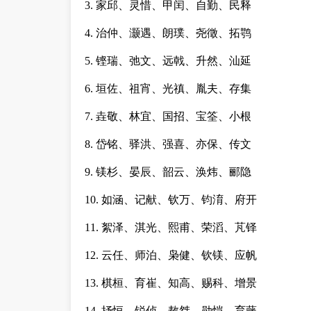
3. 家邱、灵惜、甲闰、自勤、民释
4. 治仲、灏遇、朗璞、尧徵、拓鹗
5. 铿瑞、弛文、远戟、升然、汕延
6. 垣佐、祖宵、光禛、胤夫、存集
7. 垚敬、林宜、国招、宝筌、小根
8. 岱铭、驿洪、强喜、亦保、传文
9. 镁杉、晏辰、韶云、涣炜、郦隐
10. 如涵、记献、钦万、钧淯、府开
11. 絮泽、淇光、熙甫、荣滔、芃铎
12. 云任、师泊、枭健、钦镁、应帆
13. 棋桓、育崔、知高、赐科、增景
14. 抒恒、锐侦、敖桀、勋恺、育藤