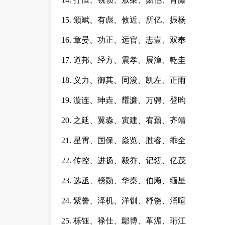
15. 颁斌、有彪、攸近、所亿、振杨
16. 章晏、功正、远官、志壹、双奉
17. 道邦、经方、震孝、展漳、乾圭
18. 义力、御其、同浚、凯左、正雨
19. 漩连、珅垚、耀濂、万骋、登昀
20. 之延、翼淼、寅建、宥鼐、齐靖
21. 星霄、国保、焱览、胜睿、乖全
22. 传控、进扬、毅乔、记瓴、亿茂
23. 选丞、榜勋、华秦、伯飏、缅星
24. 紫誊、泽机、洋钏、杼饶、涌暄
25. 栎钰、禄仕、鄢博、革湄、珩江