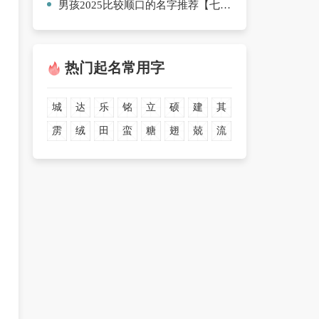
男孩2025比较顺口的名字推荐【七篇】
热门起名常用字
城
达
乐
铭
立
硕
建
其
雳
绒
田
蛮
糖
翅
兢
流