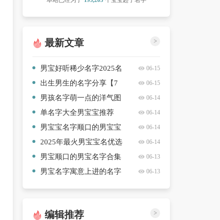
本站已经为了
193,203
个宝宝起了名字
最新文章
>
男宝好听稀少名字2025名
06-15
字精选【三篇】
出生男生的名字分享【7
06-15
篇】
男孩名字萌一点的洋气图
06-14
文
单名字大全男宝宝推荐
06-14
【10篇】
男宝宝名字顺口的男宝宝
06-14
最新【十篇】
2025年最火男宝宝名优选
06-14
【8篇】
男宝顺口的男宝名字合集
06-13
【7篇】
男宝名字寓意上进的名字
06-13
高质量【5篇】
编辑推荐
>