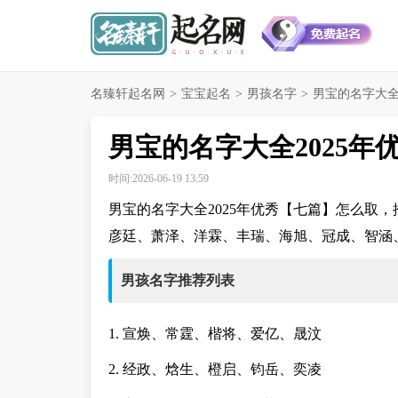
名臻轩起名网
>
宝宝起名
>
男孩名字
>
男宝的名字大全2
男宝的名字大全2025年
时间:2026-06-19 13:59
男宝的名字大全2025年优秀【七篇】怎么取
彦廷、萧泽、洋霖、丰瑞、海旭、冠成、智涵
男孩名字推荐列表
1. 宣焕、常霆、楷将、爱亿、晟汶
2. 经政、焓生、橙启、钧岳、奕凌