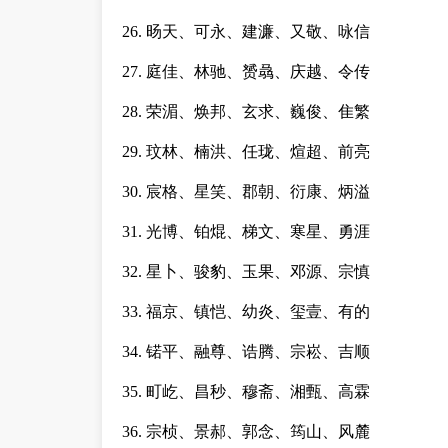
26. 旸天、可永、建濂、又敬、咏信
27. 庭佳、林驰、赟骉、庆越、令传
28. 荣湄、焕邦、玄求、巍俊、隹繁
29. 玟林、楠洪、任珑、煊超、前亮
30. 宸格、星笑、郡朝、衍康、炳溢
31. 光博、铂焜、梯文、寒星、勇涯
32. 星卜、骏豹、玉果、邓源、宗慎
33. 福京、镇恺、幼炎、玺壹、有的
34. 锘平、融尊、诰腾、宗崧、吉顺
35. 町屹、昌秒、穆斋、湘甄、高霖
36. 宗桢、景郝、郭念、筠山、风麓