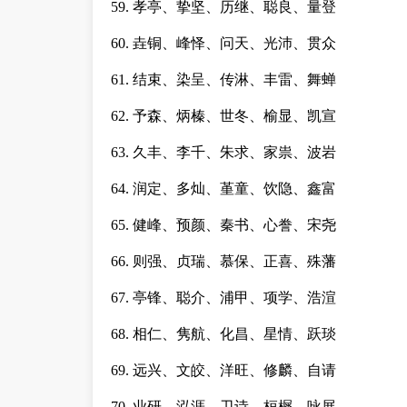
59. 孝亭、挚坚、历继、聪良、量登
60. 垚铜、峰怿、问天、光沛、贯众
61. 结束、染呈、传淋、丰雷、舞蝉
62. 予森、炳榛、世冬、榆显、凯宣
63. 久丰、李千、朱求、家祟、波岩
64. 润定、多灿、堇童、饮隐、鑫富
65. 健峰、预颜、秦书、心誊、宋尧
66. 则强、贞瑞、慕保、正喜、殊藩
67. 亭锋、聪介、浦甲、项学、浩渲
68. 相仁、隽航、化昌、星情、跃琰
69. 远兴、文皎、洋旺、修麟、自请
70. 业研、泓涯、卫诗、桓樨、咏展