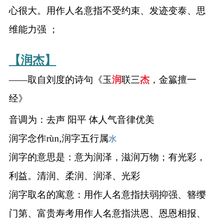
心很大。用作人名意指不受约束、发迹变泰、思
维能力强 ；
【润杰】
——取自刘度的诗句《玉
润
联三
杰
，金籯擅一
经》
音调为：去声 阳平 体人气音律优美
润字念作rùn,润字五行属
水
润字的意思是：意为润泽，滋润万物；有光彩，
利益。清润、柔润、润泽、光彩
润字取名的寓意：用作人名意指扶弱抑强、簪缨
门第、富贵寿考用作人名意指洪恩、恩恩相报、