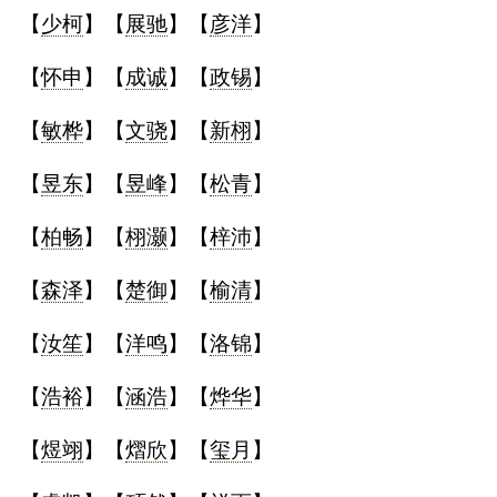
【
少柯
】【
展驰
】【
彦洋
】
【
怀申
】【
成诚
】【
政锡
】
【
敏桦
】【
文骁
】【
新栩
】
【
昱东
】【
昱峰
】【
松青
】
【
柏畅
】【
栩灏
】【
梓沛
】
【
森泽
】【
楚御
】【
榆清
】
【
汝笙
】【
洋鸣
】【
洛锦
】
【
浩裕
】【
涵浩
】【
烨华
】
【
煜翊
】【
熠欣
】【
玺月
】