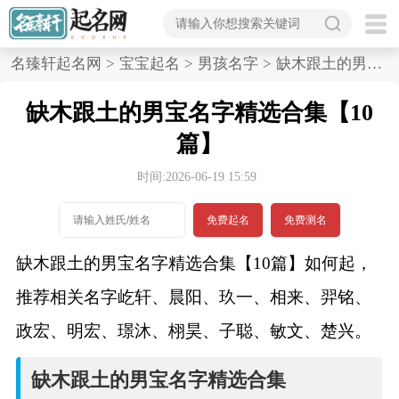
首
名臻轩起名网
>
宝宝起名
>
男孩名字
>
缺木跟土的男宝名字精选合集,10篇
页
缺木跟土的男宝名字精选合集【10
宝
篇】
宝
时间:2026-06-19 15:59
起
免费起名
免费测名
名
缺木跟土的男宝名字精选合集【10篇】如何起，
推荐相关名字屹轩、晨阳、玖一、相来、羿铭、
男孩名字
政宏、明宏、璟沐、栩昊、子聪、敏文、楚兴。
女孩名字
缺木跟土的男宝名字精选合集