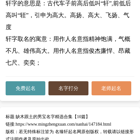
轩字的意思是：古代车子前高后低叫“轩”,前低后
高叫“轾”，引申为高大。高扬、高大、飞扬、气
度
轩字取名的寓意：用作人名意指精神饱满，气概
不凡、雄伟高大。用作人名意指俊杰廉悍、昂藏
七尺、奕奕；
免费起名
名字打分
老师起名
标题:
缺木跟土的男宝名字精选合集【10篇】
链接:
https://www.mingzhengxuan.com/nanhai/147184.html
版权：
若无特殊标注皆为 名臻轩起名网原创版权，转载请以链接形
式注明作者及原始出处