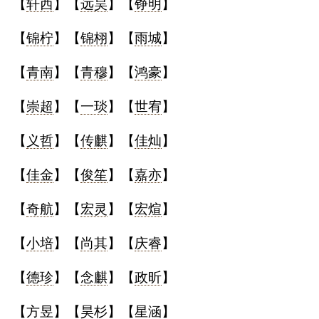
【
轩西
】【
远昊
】【
铮明
】
【
锦柠
】【
锦栩
】【
雨城
】
【
青南
】【
青穆
】【
鸿豪
】
【
崇超
】【
一琰
】【
世宥
】
【
义哲
】【
传麒
】【
佳灿
】
【
佳金
】【
俊笙
】【
嘉亦
】
【
奇航
】【
宏灵
】【
宏煊
】
【
小培
】【
尚其
】【
庆睿
】
【
德珍
】【
念麒
】【
政昕
】
【
方昱
】【
昊杉
】【
星涵
】