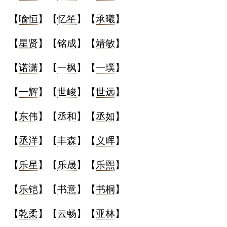
【
喻恒
】【
忆笙
】【
承曦
】
【
星贤
】【
铭成
】【
靖敏
】
【
诺潇
】【
一枫
】【
一璞
】
【
一辉
】【
世峻
】【
世远
】
【
东伟
】【
丞和
】【
丞如
】
【
丞洋
】【
丰森
】【
义晖
】
【
乐星
】【
乐晟
】【
乐煕
】
【
乐铠
】【
书意
】【
书桐
】
【
乾柔
】【
云畅
】【
亚林
】