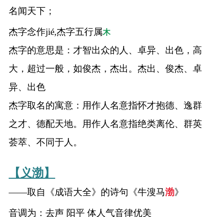
名闻天下；
杰字念作jié,杰字五行属
木
杰字的意思是：才智出众的人、卓异、出色，高
大，超过一般，如俊杰，杰出。杰出、俊杰、卓
异、出色
杰字取名的寓意：用作人名意指怀才抱德、逸群
之才、德配天地。用作人名意指绝类离伦、群英
荟萃、不同于人。
【义渤】
——取自《成语大全》的诗句《牛溲马
渤
》
音调为：去声 阳平 体人气音律优美