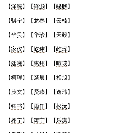
【
泽臻
】【
铎灏
】【
骏鹏
】
名
【
骐宁
】【
龙春
】【
云楠
】
蛇年起名
【
华昊
】【
华珍
】【
天毅
】
龙年起名
【
家仪
】【
屹玮
】【
屹珲
】
兔年起名
【
廷曦
】【
惠炜
】【
暄琰
】
虎年起名
【
柯珲
】【
燚辰
】【
相旭
】
取
【
茂文
】【
贤臻
】【
逸玮
】
【
钰书
】【
雨仟
】【
松沅
】
名
【
栩宁
】【
涛宁
】【
乐潇
】
字