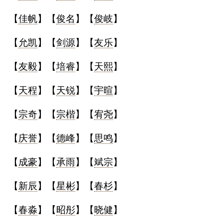
【
佳帆
】【
俊名
】【
俊岐
】
【
允凯
】【
剑源
】【
友乐
】
【
友毅
】【
培睿
】【
天熙
】
【
天程
】【
天锐
】【
宇暄
】
【
宗奇
】【
宗楷
】【
宥尧
】
【
庆誉
】【
德峰
】【
思鸣
】
【
成豪
】【
承雨
】【
斌宗
】
【
新辰
】【
星彬
】【
春杉
】
【
春淼
】【
昭彤
】【
晓健
】