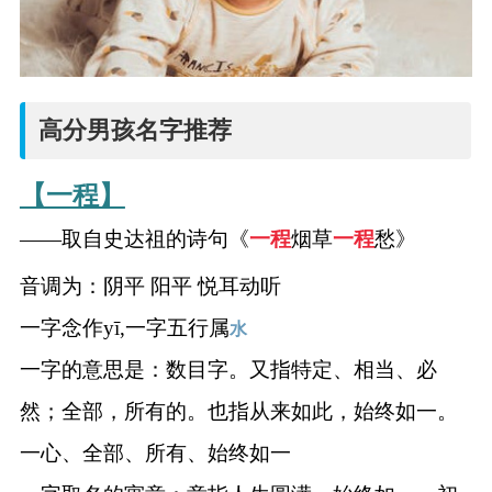
高分男孩名字推荐
【一程】
——取自史达祖的诗句《
一程
烟草
一程
愁》
音调为：阴平 阳平 悦耳动听
一字念作yī,一字五行属
水
一字的意思是：数目字。又指特定、相当、必
然；全部，所有的。也指从来如此，始终如一。
一心、全部、所有、始终如一