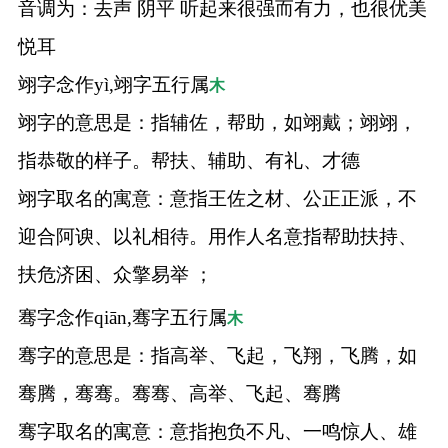
音调为：去声 阴平 听起来很强而有力，也很优美
悦耳
翊字念作yì,翊字五行属
木
翊字的意思是：指辅佐，帮助，如翊戴；翊翊，
指恭敬的样子。帮扶、辅助、有礼、才德
翊字取名的寓意：意指王佐之材、公正正派，不
迎合阿谀、以礼相待。用作人名意指帮助扶持、
扶危济困、众擎易举 ；
骞字念作qiān,骞字五行属
木
骞字的意思是：指高举、飞起，飞翔，飞腾，如
骞腾，骞骞。骞骞、高举、飞起、骞腾
骞字取名的寓意：意指抱负不凡、一鸣惊人、雄