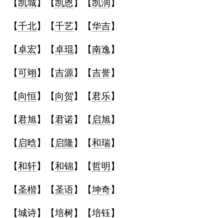
【
凯城
】【
凯恩
】【
凯润
】
【
千北
】【
千艺
】【
华吉
】
【
卓宏
】【
卓琨
】【
南逸
】
【
可翊
】【
吉源
】【
吉誉
】
【
向恒
】【
向贺
】【
君乐
】
【
君旭
】【
君诺
】【
启旭
】
【
启晗
】【
启隆
】【
和瑞
】
【
和轩
】【
和锦
】【
哲明
】
【
圣楷
】【
圣语
】【
坤奇
】
【
城诗
】【
培树
】【
培钰
】