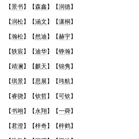
【
景书
】【
森鑫
】【
润德
】
【
润松
】【
涵文
】【
潇桐
】
【
瀚松
】【
然迪
】【
赫宇
】
【
轶宸
】【
迪华
】【
铮瀚
】
【
靖澜
】【
麒天
】【
锦隽
】
【
琪景
】【
思展
】【
玮航
】
【
睿骁
】【
钦哲
】【
可钦
】
【
书翊
】【
永翔
】【
一舜
】
【
君澄
】【
梓奇
】【
梓鹤
】