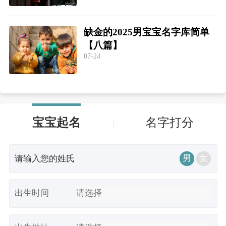
缺金的2025男宝宝名字库简单
【八篇】
07-24
宝宝起名
名字打分
男
女
出生时间