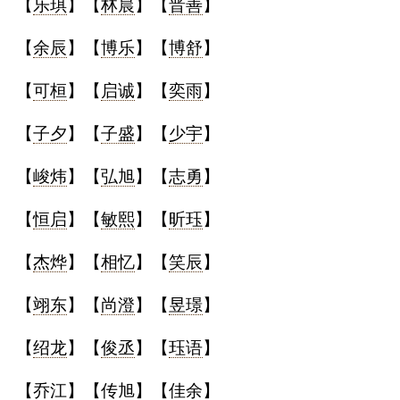
【
乐琪
】【
林晨
】【
晋善
】
典
【
余辰
】【
博乐
】【
博舒
】
【
可桓
】【
启诚
】【
奕雨
】
【
子夕
】【
子盛
】【
少宇
】
宝
名
生
大
宝
字
辰
师
取
打
起
起
【
峻炜
】【
弘旭
】【
志勇
】
名
分
名
名
【
恒启
】【
敏熙
】【
昕珏
】
【
杰烨
】【
相忆
】【
笑辰
】
【
翊东
】【
尚澄
】【
昱璟
】
【
绍龙
】【
俊丞
】【
珏语
】
【
乔江
】【
传旭
】【
佳余
】