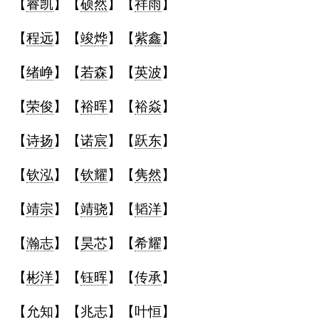
【
睿凯
】【
硕然
】【
祥雨
】
【
程远
】【
竣烨
】【
紫鑫
】
【
绪峥
】【
若森
】【
英波
】
【
荣俊
】【
裕晖
】【
裕焱
】
【
诗扬
】【
诺宸
】【
跃东
】
【
钦泓
】【
钦耀
】【
隽然
】
【
靖宗
】【
靖骁
】【
韬洋
】
【
瀚志
】【
昊芯
】【
希耀
】
【
彬洋
】【
钰晖
】【
传承
】
【
允知
】【
兆志
】【
叶恒
】