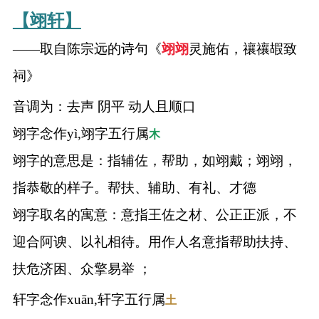
【翊轩】
——取自陈宗远的诗句《
翊
翊
灵施佑，禳禳嘏致
祠》
音调为：去声 阴平 动人且顺口
翊字念作yì,翊字五行属
木
翊字的意思是：指辅佐，帮助，如翊戴；翊翊，
指恭敬的样子。帮扶、辅助、有礼、才德
翊字取名的寓意：意指王佐之材、公正正派，不
迎合阿谀、以礼相待。用作人名意指帮助扶持、
扶危济困、众擎易举 ；
轩字念作xuān,轩字五行属
土