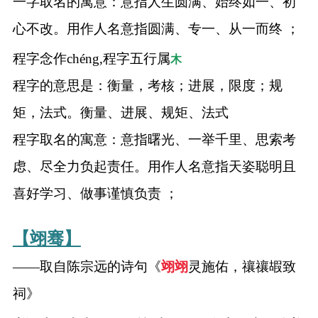
一字取名的寓意：意指人生圆满、始终如一、初
心不改。用作人名意指圆满、专一、从一而终 ；
程字念作chéng,程字五行属
木
程字的意思是：衡量，考核；进展，限度；规
矩，法式。衡量、进展、规矩、法式
程字取名的寓意：意指曙光、一举千里、思索考
虑、尽全力负起责任。用作人名意指天姿聪明且
喜好学习、做事谨慎负责 ；
【翊骞】
——取自陈宗远的诗句《
翊
翊
灵施佑，禳禳嘏致
祠》