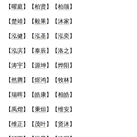
【
曜庭
】【
柏贤
】【
柏颉
】
【
楚靖
】【
毅果
】【
沐家
】
【
泓健
】【
泓圣
】【
泓奕
】
【
泓滨
】【
泰辰
】【
洛之
】
【
涛宇
】【
源坤
】【
烨阳
】
【
然腾
】【
煜鸿
】【
牧林
】
【
瑞晖
】【
皓康
】【
相皓
】
【
禹熠
】【
秉烜
】【
维安
】
【
维正
】【
茂叶
】【
贤沐
】