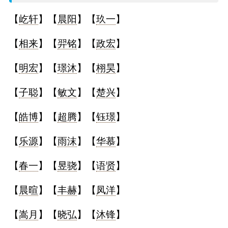
名
【
屹轩
】【
晨阳
】【
玖一
】
字
【
相来
】【
羿铭
】【
政宏
】
打
【
明宏
】【
璟沐
】【
栩昊
】
分
【
子聪
】【
敏文
】【
楚兴
】
【
皓博
】【
超腾
】【
钰璟
】
男孩名字打分
【
乐源
】【
雨沫
】【
华慕
】
女孩名字打分
【
春一
】【
昱骁
】【
语贤
】
生
【
晨暄
】【
丰赫
】【
凤洋
】
肖
【
嵩月
】【
晓弘
】【
沐锋
】
起