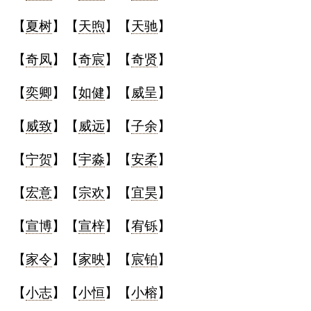
【
夏树
】【
天煦
】【
天驰
】
【
奇凤
】【
奇宸
】【
奇贤
】
【
奕卿
】【
如健
】【
威呈
】
【
威致
】【
威远
】【
子余
】
【
宁贺
】【
宇淼
】【
安柔
】
【
宏意
】【
宗欢
】【
宜昊
】
【
宣博
】【
宣梓
】【
宥铄
】
【
家令
】【
家映
】【
宸铂
】
【
小志
】【
小恒
】【
小榕
】