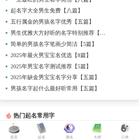
起名字大全男生免费【八篇】
五行属金的男孩名字优秀【五篇】
男生优雅大方好听的名字特别推荐【6篇】
简单的男孩名字笔画少简洁【5篇】
2025年最火男宝宝名优选【8篇】
2025年男宝名字测试推荐【5篇】
2025年缺金男宝宝名字分享【五篇】
男孩名字起什么最好听常用【五篇】
热门起名常用字
诚
新
承
群
耀
山
首页
起名
测名
大师
订单