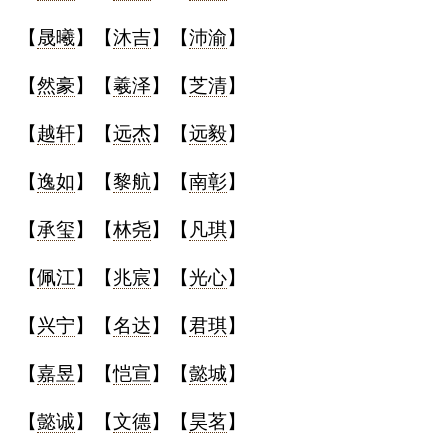
【
晟曦
】【
沐吉
】【
沛渝
】
【
然豪
】【
羲泽
】【
芝清
】
【
越轩
】【
远杰
】【
远毅
】
【
逸如
】【
黎航
】【
南彰
】
【
承玺
】【
林尧
】【
凡琪
】
【
佩江
】【
兆宸
】【
光心
】
【
兴宁
】【
名达
】【
君琪
】
【
嘉昱
】【
恺宣
】【
懿城
】
【
懿诚
】【
文德
】【
昊茗
】