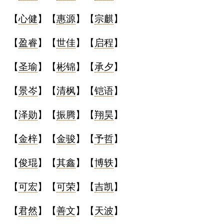
【
心健
】【
惠源
】【
宗麒
】
【
盈睿
】【
世佳
】【
启程
】
【
圣瑜
】【
彬锦
】【
承夕
】
【
景岑
】【
清枫
】【
铠语
】
【
泽勋
】【
振腾
】【
翔昊
】
【
金梓
】【
金骏
】【
予哲
】
【
俊琨
】【
其鑫
】【
博轶
】
【
可宏
】【
可荣
】【
吉凯
】
【
君然
】【
善文
】【
天波
】