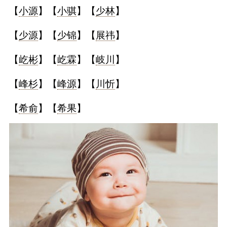
【
小源
】【
小骐
】【
少林
】
【
少源
】【
少锦
】【
展祎
】
【
屹彬
】【
屹霖
】【
岐川
】
【
峰杉
】【
峰源
】【
川忻
】
【
希俞
】【
希果
】