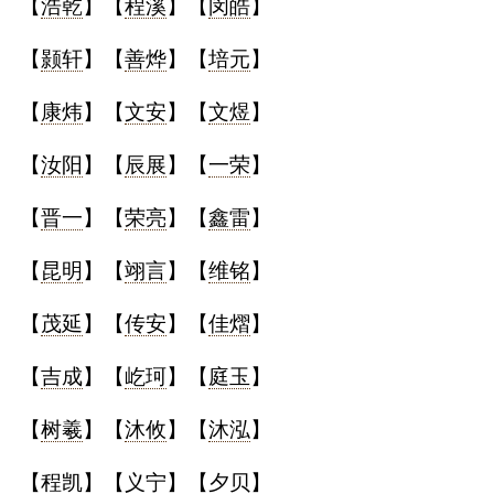
【
浩乾
】【
程溪
】【
闵皓
】
【
颢轩
】【
善烨
】【
培元
】
【
康炜
】【
文安
】【
文煜
】
【
汝阳
】【
辰展
】【
一荣
】
【
晋一
】【
荣亮
】【
鑫雷
】
【
昆明
】【
翊言
】【
维铭
】
【
茂延
】【
传安
】【
佳熠
】
【
吉成
】【
屹珂
】【
庭玉
】
【
树羲
】【
沐攸
】【
沐泓
】
【
程凯
】【
义宁
】【
夕贝
】