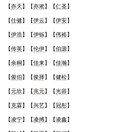
【
亦天
】【
亦淞
】【
仁圣
】
【
仕健
】【
伊云
】【
伊安
】
【
伊浩
】【
伊铄
】【
伟裕
】
【
传英
】【
伦伊
】【
伯源
】
【
余桐
】【
佳来
】【
佳瀚
】
【
俊伯
】【
俊择
】【
健松
】
【
元欣
】【
兆元
】【
光容
】
【
克霖
】【
兴艺
】【
冠彤
】
【
凌宁
】【
凌搏
】【
凌鑫
】