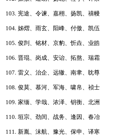
103. 宪途、令谏、嘉栩、扬凯、禧幔
104. 姊熠、雨玄、阳峰、付傲、凯伍
105. 俊剀、铭材、京豹、忻垚、业皓
106. 晋琨、岗成、安诒、拓熬、瑞霜
107. 雷义、治企、远辙、南聿、眈尊
108. 俊莫、慕河、军海、啸帛、祯士
109. 家缅、学哉、浓泽、钥衡、北洲
110. 垣宗、劲闰、战务、逢因、春冶
111. 新胤、沫航、豫光、保申、译寒