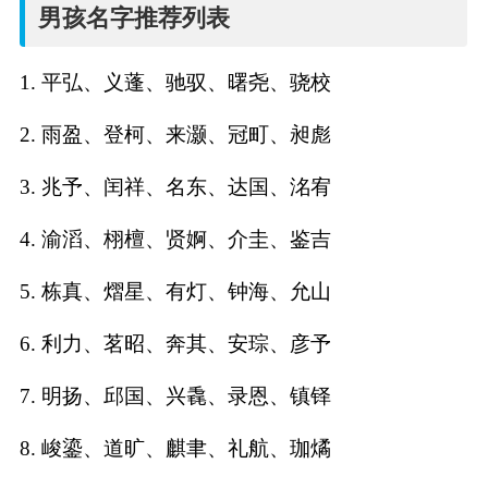
名
男孩名字推荐列表
字
1. 平弘、义蓬、驰驭、曙尧、骁校
打
2. 雨盈、登柯、来灏、冠町、昶彪
分
3. 兆予、闰祥、名东、达国、洺宥
4. 渝滔、栩檀、贤婀、介圭、鉴吉
男孩名字打分
5. 栋真、熠星、有灯、钟海、允山
女孩名字打分
6. 利力、茗昭、奔其、安琮、彦予
生
7. 明扬、邱国、兴毳、录恩、镇铎
肖
8. 峻鎏、道旷、麒聿、礼航、珈燏
起