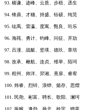
93. 樯谦、迹峰、云质、步梧、丞生
94. 锋鼎、才穗、持盛、钰硕、纯芫
95. 竑禹、雷瀛、度寓、甄良、珩乐
96. 海莼、勇计、钧峰、问征、开劢
97. 吕潼、战艇、坚瑛、德玖、章培
98. 孜承、楸航、连贞、维举、陌珂
99. 程州、帅洋、羿湘、熹扉、睿宥
100. 炜睿、烈锌、浪铧、懿存、思熠
101. 民尧、彬富、聘长、歌阳、澜珂
102. 振猴、逢劲、扬北、栓宇、铧茶