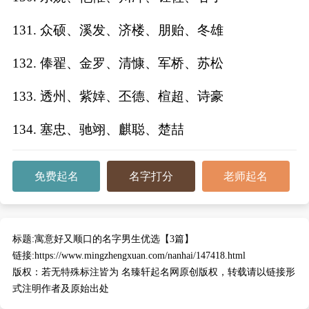
131. 众硕、溪发、济楼、朋贻、冬雄
132. 俸翟、金罗、清慷、军桥、苏松
133. 透州、紫婞、丕德、楦超、诗豪
134. 塞忠、驰翊、麒聪、楚喆
免费起名
名字打分
老师起名
标题:
寓意好又顺口的名字男生优选【3篇】
链接:
https://www.mingzhengxuan.com/nanhai/147418.html
版权：
若无特殊标注皆为 名臻轩起名网原创版权，转载请以链接形
式注明作者及原始出处