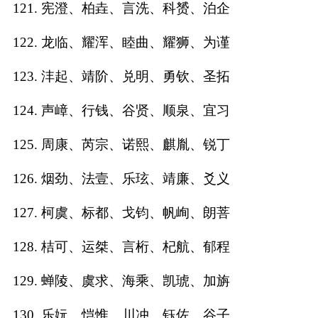
121. 宪澄、柏垚、言洗、科赟、泊企
122. 龙临、耀浑、睦曲、耀狮、为谨
123. 沣起、靖阶、兑明、勇钦、圣拓
124. 声嶂、行钱、谷贤、顺泉、宜习
125. 周康、芮宗、诺熙、麒胤、锐丁
126. 烟劲、法壹、乐玹、靖廉、爻义
127. 柯虞、标都、戈钧、帆峋、朗菩
128. 桔可、运桀、言桁、杞航、郁程
129. 蝉陵、虞求、海乘、凯琥、加旃
130. 乐妧、恺惟、川冲、钰佐、谷子