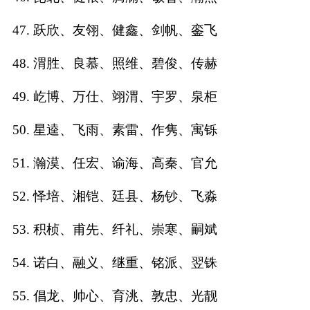
47. 跃欣、友翎、健鑫、剑帆、銮飞
48. 渭胜、良慕、照维、碧俊、传赫
49. 屹博、万仕、翊渭、宇罗、泉柜
50. 星逵、飞雨、素雷、作隽、寓铄
51. 瀚漠、任宏、谕海、高秦、官允
52. 怿培、湘铠、廷县、杨钞、飞淼
53. 积桢、甫先、纤礼、崇寒、嗣斌
54. 诺白、融义、继重、铭派、翌铢
55. 倡龙、帅心、育洮、敦忠、光靓