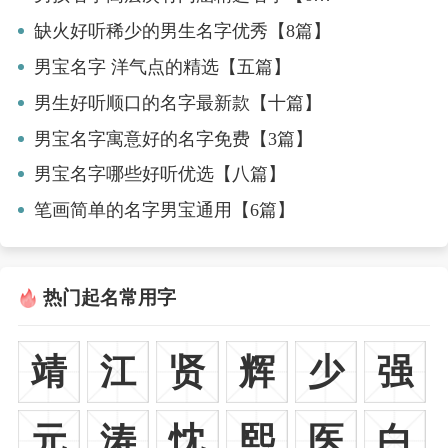
缺火好听稀少的男生名字优秀【8篇】
男宝名字 洋气点的精选【五篇】
男生好听顺口的名字最新款【十篇】
男宝名字寓意好的名字免费【3篇】
男宝名字哪些好听优选【八篇】
笔画简单的名字男宝通用【6篇】
热门起名常用字
靖
江
贤
辉
少
强
元
涛
忱
熙
医
白