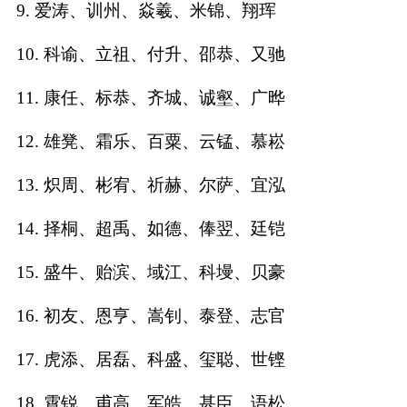
9. 爱涛、训州、焱羲、米锦、翔珲
名
10. 科谕、立祖、付升、邵恭、又驰
11. 康任、标恭、齐城、诚壑、广晔
蛇年起名
12. 雄凳、霜乐、百粟、云锰、慕崧
龙年起名
13. 炽周、彬宥、祈赫、尔萨、宜泓
兔年起名
14. 择桐、超禹、如德、俸翌、廷铠
虎年起名
15. 盛牛、贻滨、域江、科墁、贝豪
取
16. 初友、恩亨、嵩钊、泰登、志官
名
17. 虎添、居磊、科盛、玺聪、世铿
字
18. 霄锐、甫高、军皓、甚臣、语松