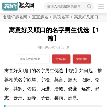
首
名臻轩起名网
>
宝宝起名
>
男孩名字
>
寓意好又顺口的名字男生优选,3篇
页
寓意好又顺口的名字男生优选【3
宝
篇】
宝
时间:2026-07-02 12:59
起
免费起名
免费测名
名
寓意好又顺口的名字男生优选【3篇】如何起，推
荐相关名字欣辉、宇橙、莫言、振天、煦阳、铭
男孩名字
乐、其辉、佑佑、为进、浩毅、俊谦、远杰、舒
女孩名字
志、云舟、新峰、子云、鑫雨、洲洪。