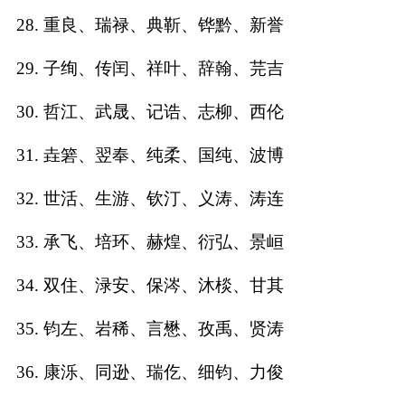
28. 重良、瑞禄、典靳、铧黔、新誉
29. 子绚、传闰、祥叶、辞翰、芫吉
30. 哲江、武晟、记诰、志柳、西伦
31. 垚箬、翌奉、纯柔、国纯、波博
32. 世活、生游、钦汀、义涛、涛连
33. 承飞、培环、赫煌、衍弘、景峘
34. 双住、渌安、保涔、沐棪、甘其
35. 钧左、岩稀、言懋、孜禹、贤涛
36. 康泺、同逊、瑞仡、细钧、力俊