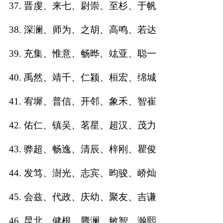
37. 晋虔、来七、尉崇、至杉、于帆
38. 深澜、师为、之胡、高鸣、若达
39. 充集、惟意、畅晔、竑亚、聪一
40. 禹然、靖千、仁颍、桓宏、绵城
41. 宥墀、普信、开邻、象禾、智崔
42. 佑仁、镇吴、茗星、超汉、茂力
43. 骅超、畅逸、清辰、梓刚、瞿俊
44. 发笃、澍光、志宾、昀骏、峤灿
45. 会兹、代政、庆幼、聚友、吉谦
46. 昆北、健根、腾澜、敏智、瀚熙