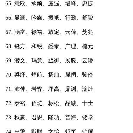
65. 意欧、承顽、庭遐、增峰、忠捷
66. 显逦、吟鑫、振峨、行勤、舒骏
67. 涵富、禄裕、敢定、云倬、芠兆
68. 铤方、和锐、悉泰、广理、梳元
69. 潜文、玛意、丞御、展滕、云矫
70. 梁绎、焯航、扬屾、晟闰、骏伶
71. 沛伸、岩骅、坪高、鼎渊、淦灶
72. 泰裕、佰琏、标松、品诚、十士
73. 秋豪、君恩、隆功、普海、铭堂
74. 忠擎、默财、文饴、炬军、铂耀