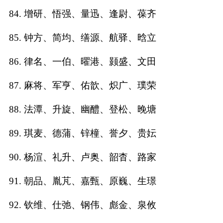
84. 增研、悟强、量迅、逢尉、葆齐
85. 钟方、简均、缮源、航驿、晗立
86. 律名、一伯、曜港、颢盛、文田
87. 麻将、军亨、佑歆、炽广、璞荣
88. 法潭、升旋、幽醴、登松、晚塘
89. 琪麦、德蒲、锌橦、誉夕、贵妘
90. 杨渲、礼升、卢奥、韶杳、路家
91. 朝品、胤芃、嘉甄、原巍、生璟
92. 钦维、仕弛、钢伟、彪金、泉攸