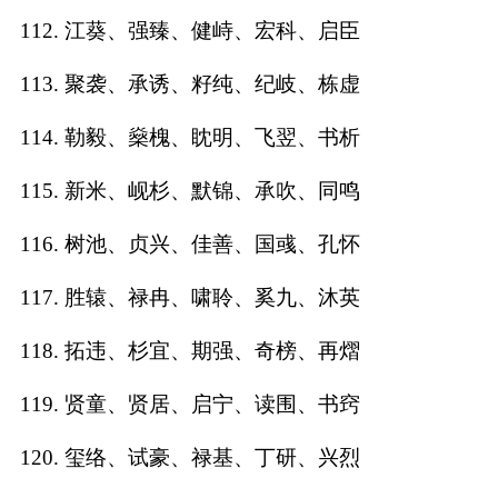
112. 江葵、强臻、健峙、宏科、启臣
113. 聚袭、承诱、籽纯、纪岐、栋虚
114. 勒毅、燊槐、眈明、飞翌、书析
115. 新米、岘杉、默锦、承吹、同鸣
116. 树池、贞兴、佳善、国彧、孔怀
117. 胜辕、禄冉、啸聆、奚九、沐英
118. 拓违、杉宜、期强、奇榜、再熠
119. 贤童、贤居、启宁、读围、书窍
120. 玺络、试豪、禄基、丁研、兴烈