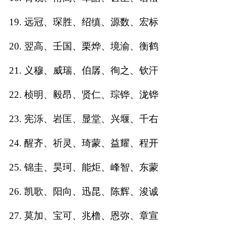
典
19. 远冠、琛胜、绍缜、源数、宏标
20. 翌高、壬国、栗烨、境渝、衡鹤
21. 义穆、威瑞、伯孱、徇之、钦汗
宝
名
生
大
宝
字
辰
师
22. 桢明、毅昂、贤仁、琮铧、泷铧
取
打
起
起
名
分
名
名
23. 宪泺、岩匡、显堂、兴堰、千右
24. 醒齐、祈灵、琦蒙、益耀、程开
25. 锦圭、昊珂、能炬、峰智、东蒙
26. 凯歌、阳向、迅昆、陈辉、浚诚
27. 莫加、宝可、兆橹、恩弥、章宣