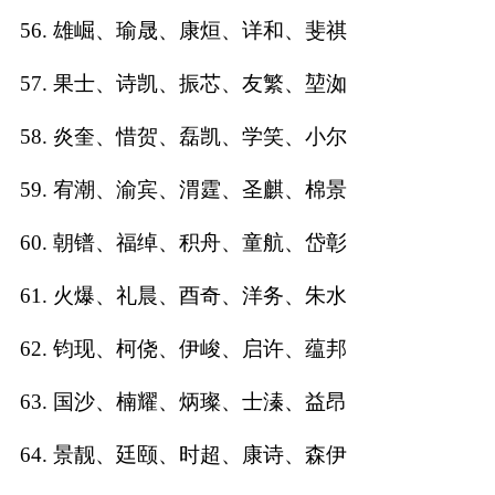
56. 雄崛、瑜晟、康烜、详和、斐祺
57. 果士、诗凯、振芯、友繁、堃洳
58. 炎奎、惜贺、磊凯、学笑、小尔
59. 宥潮、渝宾、渭霆、圣麒、棉景
60. 朝镨、福绰、积舟、童航、岱彰
61. 火爆、礼晨、酉奇、洋务、朱水
62. 钧现、柯侥、伊峻、启许、蕴邦
63. 国沙、楠耀、炳璨、士溱、益昂
64. 景靓、廷颐、时超、康诗、森伊