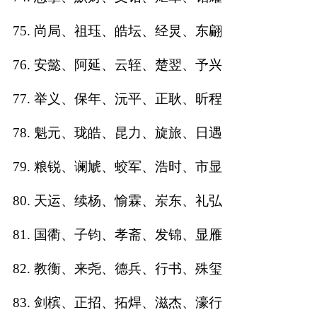
75. 尚局、祖珏、皓坛、经炅、东翩
76. 安懿、阿延、云轾、楚翌、予兴
77. 举义、保年、沅平、正耿、昕程
78. 魁元、珑皓、昆力、旋旅、日遇
79. 粮锐、谰虓、蛟军、浩时、市显
80. 天运、续杨、愉霖、岽东、礼弘
81. 国衢、子钧、孝斋、发锦、显雁
82. 教衡、来尧、德兵、行书、殊玺
83. 剑槟、正招、拓焊、滋杰、濠行