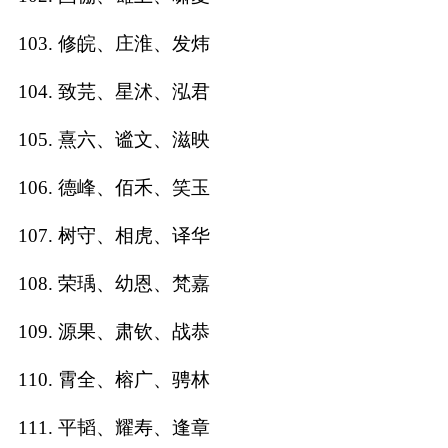
103. 修皖、庄淮、发炜
104. 致芫、星沭、泓君
105. 熹六、谧文、滋映
106. 德峰、佰禾、笑玉
107. 树守、相虎、译华
108. 荣瑀、幼恩、梵嘉
109. 源果、肃钦、战恭
110. 霄全、榕广、骋林
111. 平韬、耀寿、逢章