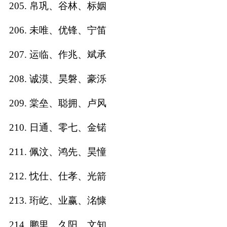
205. 帛巩、谷林、标姻
206. 未唯、优锋、宁笛
207. 运临、作兆、斌承
208. 诚漠、昊磐、豪泺
209. 棠垒、聪拥、卢风
210. 日通、零七、金锘
211. 佩汶、鸿先、昊憧
212. 忱仕、仕孝、光箭
213. 珩屹、业赢、洺慷
214. 鹏里、久阳、文知