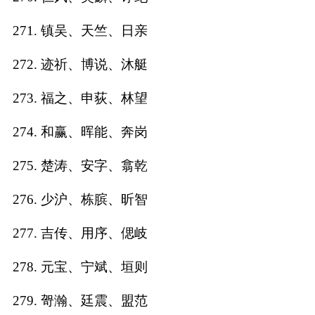
271. 镇吴、天竺、日亲
272. 迹祈、博说、沐艇
273. 福之、申荻、林望
274. 和赢、晖能、奔岗
275. 楚涛、安字、翕乾
276. 少沪、栋膑、昕智
277. 吉传、用序、偲岐
278. 元宝、宁斌、垣则
279. 哿瀚、廷震、盟范