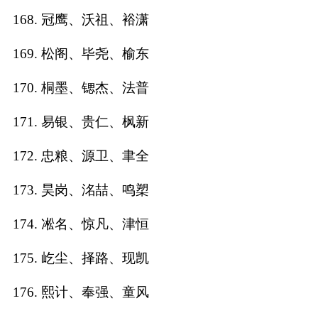
168. 冠鹰、沃祖、裕潇
169. 松阁、毕尧、榆东
170. 桐墨、锶杰、法普
171. 易银、贵仁、枫新
172. 忠粮、源卫、聿全
173. 昊岗、洺喆、鸣槊
174. 凇名、惊凡、津恒
175. 屹尘、择路、现凯
176. 熙计、奉强、童风