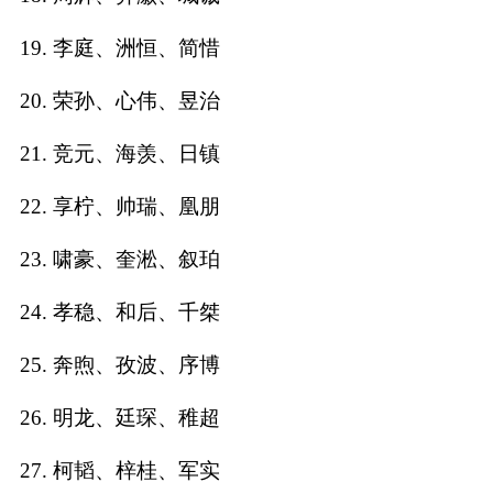
典
19. 李庭、洲恒、简惜
20. 荣孙、心伟、昱治
21. 竞元、海羡、日镇
宝
名
生
大
宝
字
辰
师
22. 享柠、帅瑞、凰朋
取
打
起
起
名
分
名
名
23. 啸豪、奎淞、叙珀
24. 孝稳、和后、千桀
25. 奔煦、孜波、序博
26. 明龙、廷琛、稚超
27. 柯韬、梓桂、军实