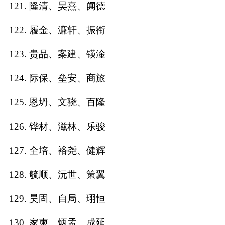
121. 隆清、昊熹、阗德
122. 履金、濂轩、振衔
123. 贵品、案建、锳淦
124. 际保、垒安、商旅
125. 恩坍、文骁、百隆
126. 铧材、滋林、乐骏
127. 全培、裕尧、健辉
128. 毓顺、沅世、策翼
129. 昊固、自局、珝恒
130. 家柬、炳孟、成延