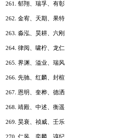
261. 郁翔、瑞孚、有彰
262. 金宥、天期、果特
263. 淼泓、昊耕、六刚
264. 律阅、啸柠、龙仁
265. 界渊、溢业、瑞风
266. 先驰、红麟、封楦
267. 恩明、奎桦、德洒
268. 靖殿、中述、衡遥
269. 昊衰、祯威、壬乐
270. 仁风、奕麟、谆纪