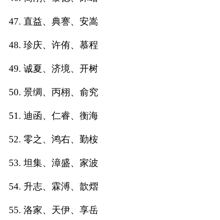
47. 直益、典謇、安嵩
48. 珍庆、许侑、慕程
49. 诚夏、济境、开树
50. 景绸、丙栩、俞究
51. 迪函、仁睿、衡海
52. 零之、鸿右、勤桉
53. 坦集、漳盛、家波
54. 升志、霖溥、歆熠
55. 洛家、天伊、享岳