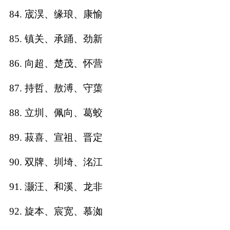
84. 宬淏、缘琅、康愉
85. 镇关、承踊、劲新
86. 向超、楚茂、怀营
87. 持哲、敖溥、守蕖
88. 立圳、佩向、葛蛟
89. 菽喜、宣祖、晋定
90. 双牌、圳埼、洺江
91. 灏汪、和溪、龙非
92. 旋本、宸宽、慕洳