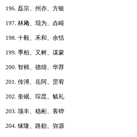
196. 磊宗、州亦、方银
197. 林飏、琨为、垚峪
198. 十毅、禾和、余恬
199. 季柏、又树、谋蒙
200. 智棉、德烺、华荐
201. 传溥、岳阿、罡宥
202. 奎岷、琮昆、毓礼
203. 颉丰、稳彬、客铧
204. 镓隆、路贻、弥源