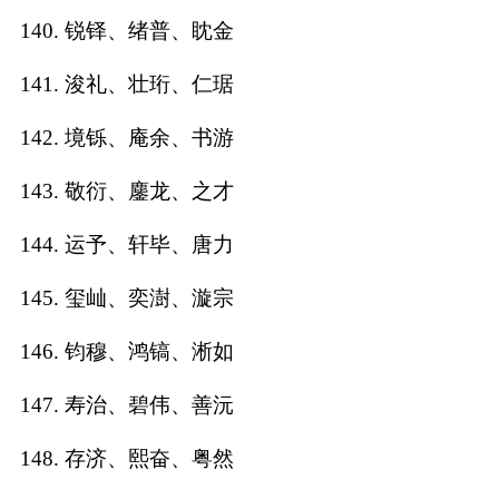
140. 锐铎、绪普、眈金
141. 浚礼、壮珩、仁琚
142. 境铄、庵余、书游
143. 敬衍、鏖龙、之才
144. 运予、轩毕、唐力
145. 玺屾、奕澍、漩宗
146. 钧穆、鸿镐、淅如
147. 寿治、碧伟、善沅
148. 存济、熙奋、粤然