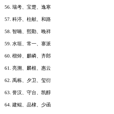
56. 瑞考、宝楚、逸寒
57. 科渟、柱献、和路
58. 智喃、熙勤、晚祥
59. 水垣、常一、寨派
60. 楷焯、麒嶙、齐郎
61. 亮溯、麟根、惠云
62. 禹栋、夕卫、玺衍
63. 誉汉、守台、凯醇
64. 建鲲、品棣、少函