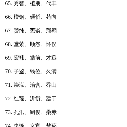
65. 秀智、植朋、代丰
66. 橙钢、硕侨、苑向
67. 赟纯、宪嵛、翔翱
68. 堂紫、顺然、怀俣
69. 宏袆、皓前、才迅
70. 子鉴、钱位、久满
71. 崇泓、治含、乔山
72. 红臻、沂衍、建于
73. 孔汛、嗣俊、桑赤
74. 央锋、京宣、敖菘