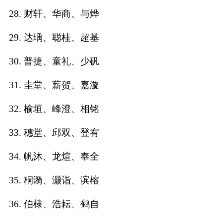
28. 财轩、华商、与烨
29. 达瑀、聪桂、超基
30. 普捷、童礼、少矾
31. 圭堂、薪贺、嘉漩
32. 榆垣、峰澄、相铭
33. 穗堂、邱双、登宥
34. 帆沐、龙煊、奉全
35. 桐漪、灏诣、滨榕
36. 伯棣、浩耘、鹤自