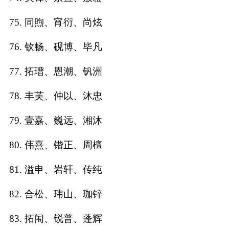
75. 同煦、宵衍、尚炫
76. 钦畅、砚博、毕凡
77. 拓瑨、恩潮、钒洲
78. 丰芙、仲以、沐忠
79. 壹嘉、巍远、湘沐
80. 伟熹、锴正、周檀
81. 溢申、岩轩、传纯
82. 合松、玮山、珈锌
83. 拓闱、锐普、蓬辉