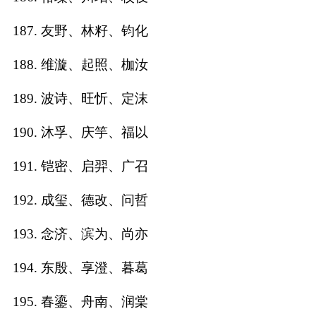
187. 友野、林籽、钧化
188. 维漩、起照、枷汝
189. 波诗、旺忻、定沫
190. 沐孚、庆竽、福以
191. 铠密、启羿、广召
192. 成玺、德改、问哲
193. 念济、滨为、尚亦
194. 东殷、享澄、暮葛
195. 春鎏、舟南、润棠