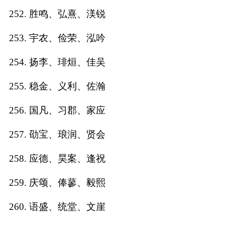
252. 胜鸣、弘熹、渼锐
253. 宇农、俭荣、泓吟
254. 扬李、琲烜、佳吴
255. 稳金、义利、佐瀚
256. 国凡、习郡、家应
257. 劭宝、琅润、贤会
258. 应德、昊案、逢祝
259. 庆颂、俸蓼、毅熙
260. 语盛、统堂、文崖