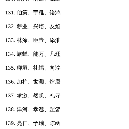
131. 伯策、宇稚、铬鸿
132. 薪业、兴培、友焰
133. 林涂、臣垚、添淮
134. 旅蝉、能万、凡珏
135. 卿垣、礼锡、向淳
136. 加杵、世灏、煊唐
137. 承激、然凯、礼寻
138. 津河、孝邈、罡箬
139. 亮仁、予瑞、陈函