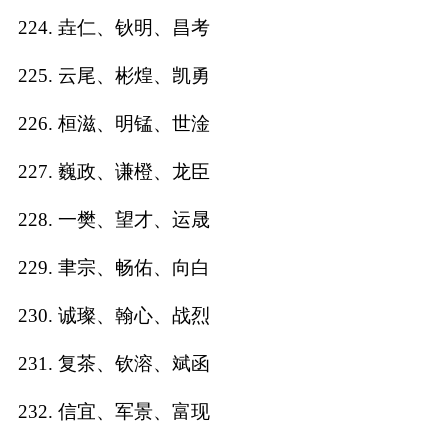
224. 垚仁、钬明、昌考
225. 云尾、彬煌、凯勇
226. 桓滋、明锰、世淦
227. 巍政、谦橙、龙臣
228. 一樊、望才、运晟
229. 聿宗、畅佑、向白
230. 诚璨、翰心、战烈
231. 复茶、钦溶、斌函
232. 信宜、军景、富现