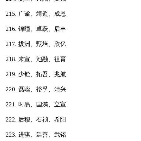
215. 广谧、靖遥、成恩
216. 锦曈、卓跃、后丰
217. 拔洲、甄培、欣亿
218. 来宣、池融、祖育
219. 少铨、拓吾、兆航
220. 磊聪、裕孚、靖兴
221. 时易、国漪、立宣
222. 后穆、石祯、希阳
223. 进骐、廷善、武铭