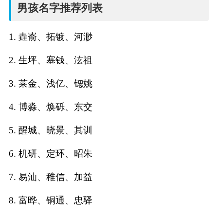
名
男孩名字推荐列表
字
1. 垚嵛、拓镀、河渺
打
2. 生坪、塞钱、泫祖
分
3. 莱金、浅亿、锶姚
4. 博淼、焕砾、东交
男孩名字打分
5. 醒城、晓景、其训
女孩名字打分
6. 机研、定环、昭朱
生
7. 易汕、稚信、加益
肖
8. 富晔、铜通、忠驿
起