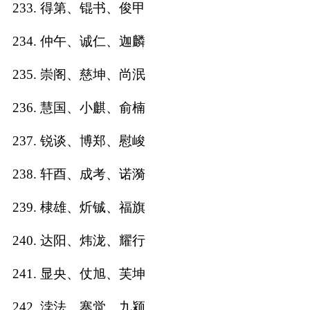
233. 得第、锟书、俊甲
234. 仲午、诚仁、迦麟
235. 崇阁、慈坤、尚泯
236. 慧国、小麒、俞楠
237. 锐谈、博郑、慰峻
238. 轩酉、成考、诺漪
239. 棣雄、炘铖、福旗
240. 达阳、炜泷、耀行
241. 显央、仗旭、芙坤
242. 浡法、寨觉、九颍