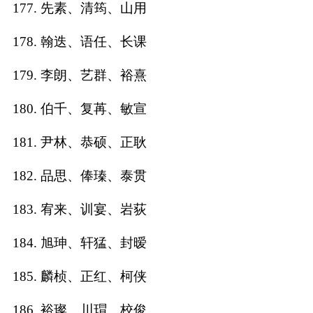
177. 先素、清筠、山用
178. 翰迭、语任、长课
179. 李朗、艺群、裕熹
180. 伯千、复苒、敏宣
181. 尹林、恭硕、正耿
182. 品思、俸瑧、泰贯
183. 宥来、训宴、岩荻
184. 旭珅、轩猛、封暧
185. 麟桢、正红、柯侠
186. 裕璨、川瑁、校俊