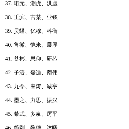
37. 珩元、潮虎、洪虚
38. 壬滨、吉某、业钱
39. 昊蟠、亿穆、科衡
40. 鲁徽、恺米、展厚
41. 爻彬、思仰、研芯
42. 子涪、熹适、萳伟
43. 九令、睿涛、诚亨
44. 墨之、力思、振汉
45. 希武、多泉、厉平
46. 简刚、黎德、沐曙