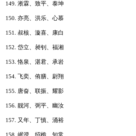
149. 淅霖、致平、泰坤
150. 亦亮、洪乐、心慕
151. 叔核、漩喜、康白
152. 岱立、昶钊、福湘
153. 恪泉、湛君、承岩
154. 飞奕、侑膳、尉翔
155. 唐奋、联振、耀影
156. 靓河、弼平、幽汝
157. 又年、丁慎、涌裕
158. 岷澄、绍桅、知常