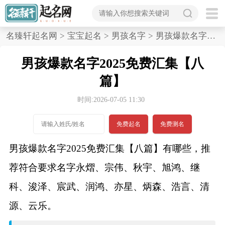
首
名臻轩起名网
>
宝宝起名
>
男孩名字
>
男孩爆款名字2025免费汇集,八篇
页
男孩爆款名字2025免费汇集【八
宝
篇】
宝
时间:2026-07-05 11:30
起
免费起名
免费测名
名
男孩爆款名字2025免费汇集【八篇】有哪些，推
荐符合要求名字永熠、宗伟、秋宇、旭鸿、继
男孩名字
科、浚泽、宸武、润鸿、亦星、炳森、浩言、清
女孩名字
源、云乐。