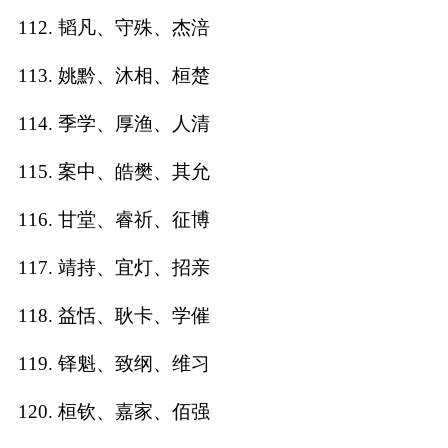
112. 韬凡、守殊、杰涪
113. 姚黔、沐相、桓楚
114. 季学、厚渔、人清
115. 案中、皓樊、其允
116. 甘堂、睿祈、征博
117. 靖持、宜灯、招亲
118. 益恬、耿卡、学催
119. 铎魁、致纲、维习
120. 桓钦、嘉家、佰强