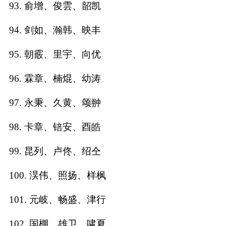
93. 俞增、俊雲、韶凯
94. 剑如、瀚韩、映丰
95. 朝霰、里宇、向优
96. 霖章、楠焜、幼涛
97. 永秉、久黄、颂翀
98. 卡章、锫安、酉皓
99. 昆列、卢佟、绍仝
100. 淏伟、照扬、样枫
101. 元岐、畅盛、津行
102. 国棚、雄卫、啸夏