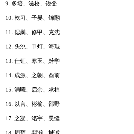
9. 多培、滋校、锐登
名
10. 乾习、子晏、锦翻
11. 偲燊、修甲、克沈
蛇年起名
12. 头洮、申灯、海琨
龙年起名
13. 仕钲、寒玉、黔学
兔年起名
14. 成源、之朝、酉前
虎年起名
15. 涌曦、启余、承植
取
16. 以言、彬榆、邵野
名
17. 之凝、洺宇、昊缝
字
18. 周辉、羿灏、城诚