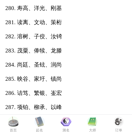
280. 寿高、洋光、刚基
281. 读离、文动、策桁
282. 溶树、子佼、汝锜
283. 茂粟、俸犊、龙滕
284. 尚廷、圣铉、润尚
285. 映谷、家圩、镇尚
286. 诘笃、繁银、崟宏
287. 项铂、柳承、以峰
288. 桦武、向骅、敖弘
首页
起名
测名
大师
订单