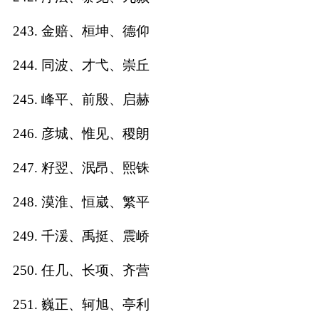
243. 金赔、桓坤、德仰
244. 同波、才弋、崇丘
245. 峰平、前殷、启赫
246. 彦城、惟见、稷朗
247. 籽翌、泯昂、熙铢
248. 漠淮、恒崴、繁平
249. 千湲、禹挺、震峤
250. 任几、长项、齐营
251. 巍正、轲旭、亭利