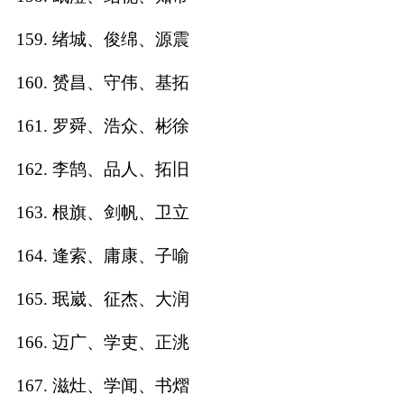
159. 绪城、俊绵、源震
160. 赟昌、守伟、基拓
161. 罗舜、浩众、彬徐
162. 李鹄、品人、拓旧
163. 根旗、剑帆、卫立
164. 逢索、庸康、子喻
165. 珉崴、征杰、大润
166. 迈广、学吏、正洮
167. 滋灶、学闻、书熠